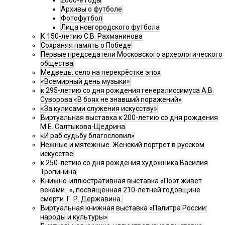
2000-е годы
Архивы о футболе
Фотофутбол
Лица новгородского футбола
К 150-летию С.В. Рахманинова
Сохраняя память о Победе
Первые председатели Московского археологического
общества
Медведь: село на перекрёстке эпох
«Всемирный день музыки»
к 295-летию со дня рождения генералиссимуса А.В.
Суворова «В боях не знавший поражений»
«За кулисами служения искусству»
Виртуальная выставка к 200-летию со дня рождения
М.Е. Салтыкова-Щедрина
«И раб судьбу благословил»
Нежные и мятежные. Женский портрет в русском
искусстве
к 250-летию со дня рождения художника Василия
Тропинина
Книжно-иллюстративная выставка «Поэт живет
веками…», посвященная 210-летней годовщине
смерти Г. Р. Державина.
Виртуальная книжная выставка «Палитра России:
народы и культуры»