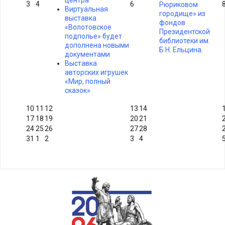
центра
3
4
6
Рюриковом
Виртуальная
городище» из
выставка
фондов
«Волотовское
Президентской
подполье» будет
библиотеки им.
дополнена новыми
Б.Н. Ельцина.
документами
Выставка
авторских игрушек
«Мир, полный
сказок»
10
11
12
13
14
17
18
19
20
21
24
25
26
27
28
31
1
2
3
4