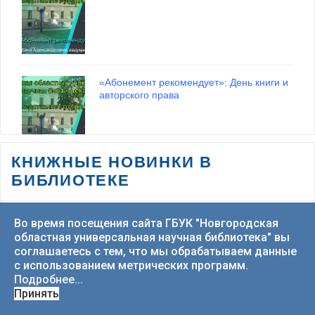
приключения»
01 июля 2026
«Абонемент рекомендует»: День книги и
авторского права
ВСЕ ВЫСТАВКИ
КНИЖНЫЕ НОВИНКИ В
БИБЛИОТЕКЕ
Трансляция торжественного открытия
Дней Православной Книги в Великом
Новгороде 15.03.2026
Во время посещения сайта ГБУК "Новгородская
областная универсальная научная библиотека" вы
соглашаетесь с тем, что мы обрабатываем данные
с использованием метрических программ.
Подробнее...
Принять
«Абонемент рекомендует»: Неделя
детской книги