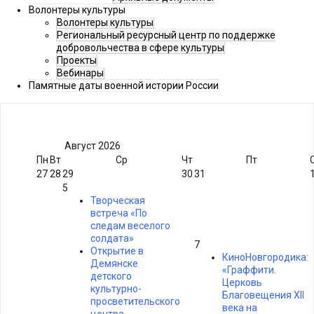
Волонтеры культуры
Волонтеры культуры
Региональный ресурсный центр по поддержке
добровольчества в сфере культуры
Проекты
Вебинары
Памятные даты военной истории России
Август
2026
Пн
Вт
Ср
Чт
Пт
27
28
29
30
31
5
Творческая
встреча «По
следам веселого
солдата»
7
Открытие в
КиноНовгородика:
Демянске
«Граффити.
детского
Церковь
культурно-
Благовещения XII
просветительского
века на