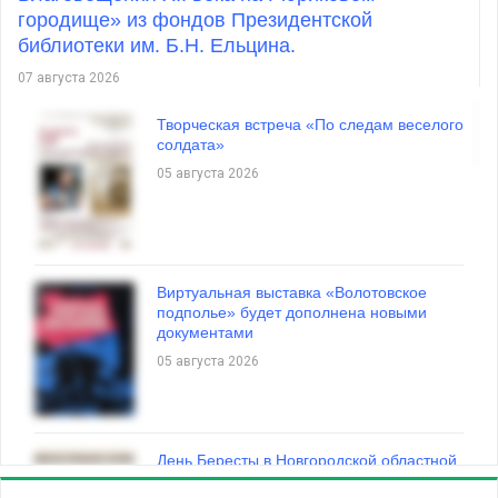
городище» из фондов Президентской
библиотеки им. Б.Н. Ельцина.
Президентская библиотека в ЕДИНЫЙ
ДЕНЬ ФОЛЬКЛОРА В РОССИИ
07 августа 2026
16 июля 2026
Творческая встреча «По следам веселого
солдата»
05 августа 2026
Онлайн-тест «По следам Миклухо-
Маклая»
16 июля 2026
Виртуальная выставка «Волотовское
подполье» будет дополнена новыми
документами
05 августа 2026
ВСЕ НОВОСТИ
День Бересты в Новгородской областной
библиотеке