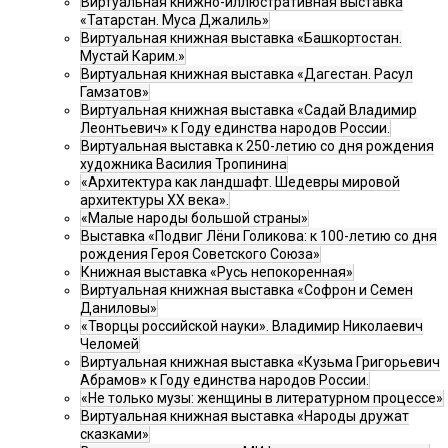
Виртуальная книжно-иллюстративная выставка
«Татарстан. Муса Джалиль»
Виртуальная книжная выставка «Башкортостан.
Мустай Карим.»
Виртуальная книжная выставка «Дагестан. Расул
Гамзатов»
Виртуальная книжная выставка «Садай Владимир
Леонтьевич» к Году единства народов России.
Виртуальная выставка к 250-летию со дня рождения
художника Василия Тропинина
«Архитектура как ландшафт. Шедевры мировой
архитектуры XX века».
«Малые народы большой страны»
Выставка «Подвиг Лёни Голикова: к 100-летию со дня
рождения Героя Советского Союза»
Книжная выставка «Русь непокоренная»
Виртуальная книжная выставка «Софрон и Семен
Даниловы»
«Творцы российской науки». Владимир Николаевич
Челомей
Виртуальная книжная выставка «Кузьма Григорьевич
Абрамов» к Году единства народов России.
«Не только музы: женщины в литературном процессе»
Виртуальная книжная выставка «Народы дружат
сказками»