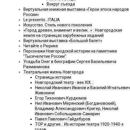
Вокруг съезда
Виртуальная книжная выставка «Герои эпоса народов
России»
Le presento...ITALIA
Искусство. Стиль нового поколения
«Город древен, знаменит и велик…» : Новгородская
земля на страницах зарубежных изданий
Виртуальная выставка «Большой балет»
Читайте о Рюрике
Персонажи Новгородской истории на памятнике
"Тысячелетие России"
Усадьба Онег в биографии Сергея Васильевича
Рахманинова
Театральная жизнь Новгорода
Страницы истории
Новгородский театр - век XIX…
Николай Иванович Иванов и Василий Игнатьевич
Живокини
Егор Тихонович Курдюмов
Нил Иванович Мерянский (Богдановский),
Владимир Александрович Кригер, Николай
Иванович Собольщиков-Самарин
Павел Павлович Гайдебуров
ТОР и другие… Из истории театра 1920-1940-х
годов