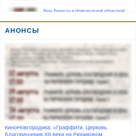
День Бересты в Новгородской областной
библиотеке
27 июля 2026
АНОНСЫ
Встреча поколений исследователей
состоялась в Окуловке на Маклаевских
чтениях
20 июля 2026
В Званке прошли XXXII Державинские
чтения
18 июля 2026
КиноНовгородика: «Граффити. Церковь
Благовещения XII века на Рюриковом