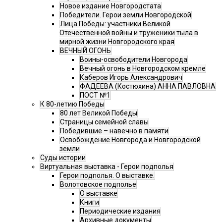
Новое издание Новгородстата
Победители. Герои земли Новгородской
Лица Победы: участники Великой
Отечественной войны и труженики тыла в
мирной жизни Новгородского края
ВЕЧНЫЙ ОГОНЬ
Воины-освободители Новгорода
Вечный огонь в Новгородском кремле
Каберов Игорь Александрович
ФАДЕЕВА (Костюхина) АННА ПАВЛОВНА
ПОСТ №1
К 80-летию Победы
80 лет Великой Победы
Страницы семейной славы
Победившие – навечно в памяти
Освобождение Новгорода и Новгородской
земли
Суды истории
Виртуальная выставка - Герои подполья
Герои подполья. О выставке.
Волотовское подполье
О выставке
Книги
Периодические издания
Архивные документы