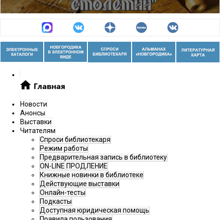
Цикл видеолекций «История Новгородского
зодчества – это просто»
Новости
Цикл видеолекций «Феномен новгородской
Анонсы
Выставки
реставрации»
Читателям
Спроси библиотекаря
Режим работы
Предварительная запись в библиотеку
ON-LINE ПРОДЛЕНИЕ
Книжные новинки в библиотеке
Действующие выставки
Онлайн-тесты
Подкасты
Доступная юридическая помощь
Правила пользования