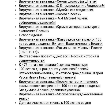
Виртуальная выставка «Семья философа Шпета»
Виртуальная выставка «С Днём рождения, Андерсен!»
Виртуальная выставка «Музей и его создатели»
Виртуальная выставка «Поэма о лесах»
Виртуальная выставка « А.И. Мусин-Пушкин,
собиратель редкостей»
Виртуальная выставка «Крым в истории, культуре и
экономике России»
Освобождение
Виртуальная выставка «Живу здесь как в раю…»: 130
лет со дня рождения Виталия Валентиновича Бианки.
Виртуальная выставка «Рахманинов. Жизнь в России
(1873-1917)»
Выставочный проект «Донбасс – Россия: история и
современность»
К 475-летию основания Сыркова монастыря
100 лет со дня рождения участника Великой
Отечественной войны, Почётного гражданина Старой
Руссы Ивана Николаевича Вязинина
Виртуальная выставка «Поэзия не терпит лености,
фальшивости не признаёт: 100 лет со дня рождения
Владимира Александровича Кулагина»
Виртуальная выставка «Московский художественный
театр»
Долгая счастливая жизнь: к 100-летию со дня