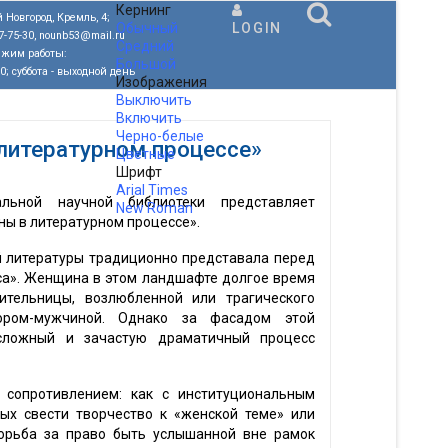
Кернинг
 Новгород, Кремль, 4;
Обычный
LOGIN
77-75-30, nounb53@mail.ru
Средний
ежим работы:
Большой
00; суббота - выходной день
Изображения
Выключить
Включить
Черно-белые
литературном процессе»
Цветные
Шрифт
Arial
Times
альной научной библиотеки представляет
New Roman
ны в литературном процессе».
.
й литературы традиционно представала перед
са». Женщина в этом ландшафте долгое время
тельницы, возлюбленной или трагического
ором-мужчиной. Однако за фасадом этой
 сложный и зачастую драматичный процесс
сопротивлением: как с институциональным
вых свести творчество к «женской теме» или
борьба за право быть услышанной вне рамок