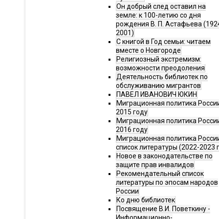
Он добрый след оставил на
земле: к 100-летию со дня
рождения В. П. Астафьева (192
2001)
С книгой в Год семьи: читаем
вместе о Новгороде
Религиозный экстремизм:
возможности преодоления
Деятельность библиотек по
обслуживанию мигрантов
ПАВЕЛ ИВАНОВИЧ ЮКИН
Миграционная политика России
2015 году
Миграционная политика России
2016 году
Миграционная политика Росси
список литературы (2022-2023 г
Новое в законодательстве по
защите прав инвалидов
Рекомендательный список
литературы по эпосам народов
России
Ко дню библиотек
Посвящение В.И. Поветкину -
Информационно-