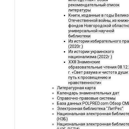
рекомендательный список
литературы
Книги, изданные в годы Велико
Отечественной войны, из книж
фондов Новгородской областн
универсальной научной
библиотеки
Из истории избирательного пр
(2020г.)
Из истории украинского
национализма (2022г.)
XXIII Знаменские
образовательные чтения 08.12.
г. «Свет разума и чистота души:
путь к просвещению и
нравственности»
Литературная карта
Календарь знаменательных дат
Справочно-правовые системы
База данных POLPRED.com Обзор СМ
Электронная библиотека "ЛитРес"
Национальная электронная библиот
(НЭБ)
Национальная электронная библиот