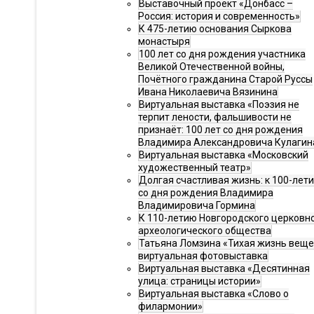
Выставочный проект «Донбасс –
Россия: история и современность»
К 475-летию основания Сыркова
монастыря
100 лет со дня рождения участника
Великой Отечественной войны,
Почётного гражданина Старой Руссы
Ивана Николаевича Вязинина
Виртуальная выставка «Поэзия не
терпит лености, фальшивости не
признаёт: 100 лет со дня рождения
Владимира Александровича Кулагин
Виртуальная выставка «Московский
художественный театр»
Долгая счастливая жизнь: к 100-лет
со дня рождения Владимира
Владимировича Гормина
К 110-летию Новгородского церковн
археологического общества
Татьяна Ломзина «Тихая жизнь веще
виртуальная фотовыставка
Виртуальная выставка «Десятинная
улица: страницы истории»
Виртуальная выставка «Слово о
филармонии»