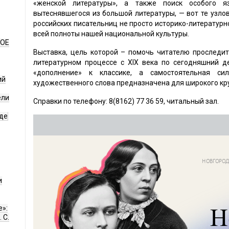
«женской литературы», а также поиск особого 
вытеснявшегося из большой литературы, — вот те узло
российских писательниц не просто историко-литератур
всей полноты нашей национальной культуры.
НОЕ
Выставка, цель которой – помочь читателю проследи
литературном процессе с XIX века по сегодняшний де
«дополнение» к классике, а самостоятельная си
ий
художественного слова предназначена для широкого кру
ели
Справки по телефону: 8(8162) 77 36 59, читальный зал.
де
и
е»:
 С.