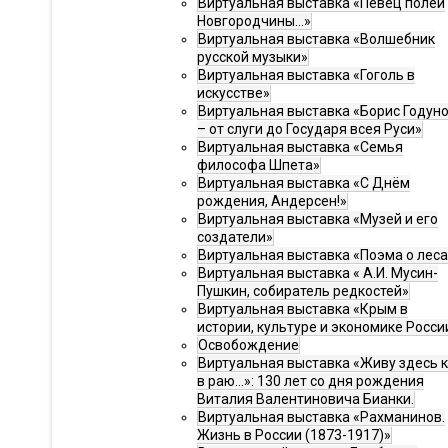
Виртуальная выставка «Певец полей
Новгородчины…»
Виртуальная выставка «Волшебник
русской музыки»
Виртуальная выставка «Гоголь в
искусстве»
Виртуальная выставка «Борис Годун
– от слуги до Государя всея Руси»
Виртуальная выставка «Семья
философа Шпета»
Виртуальная выставка «С Днём
рождения, Андерсен!»
Виртуальная выставка «Музей и его
создатели»
Виртуальная выставка «Поэма о леса
Виртуальная выставка « А.И. Мусин-
Пушкин, собиратель редкостей»
Виртуальная выставка «Крым в
истории, культуре и экономике Росси
Освобождение
Виртуальная выставка «Живу здесь 
в раю…»: 130 лет со дня рождения
Виталия Валентиновича Бианки.
Виртуальная выставка «Рахманинов.
Жизнь в России (1873-1917)»