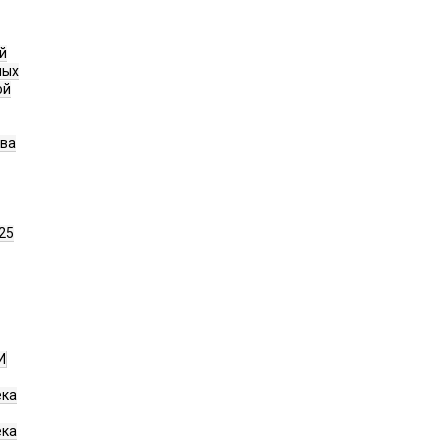
й
ных
ой
ава
25
И
ека
ека