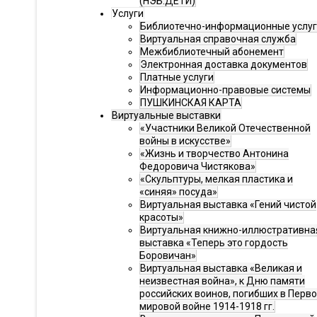
(НЭБ.ДЕТИ)
Услуги
Библиотечно-информационные услу
Виртуальная справочная служба
Межбиблиотечный абонемент
Электронная доставка документов
Платные услуги
Информационно-правовые системы
ПУШКИНСКАЯ КАРТА
Виртуальные выставки
«Участники Великой Отечественной
войны в искусстве»
«Жизнь и творчество Антонина
Федоровича Чистякова»
«Скульптуры, мелкая пластика и
«синяя» посуда»
Виртуальная выставка «Гений чистой
красоты»
Виртуальная книжно-иллюстративна
выставка «Теперь это гордость
Боровичан»
Виртуальная выставка «Великая и
неизвестная война», к Дню памяти
российских воинов, погибших в Перв
мировой войне 1914-1918 гг.