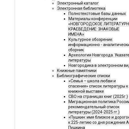
Электронный каталог
Электронная библиотека
Полнотекстовые базы данных
Материалы конференции
«НОВГОРОДСКОЕ ЛИТЕРАТУР
КРАЕВЕДЕНИЕ: ЗНАКОВЫЕ
ИМЕНА»
Культурное обозрение:
информационно - аналитическ
сборник
Археология Новгорода. Указат
литературы
Новгородика в электронном ви
Книжные памятники
Библиографические списки
«Семья – школа любви и
спасения» список литературы к
книжной выставке
СВО на страницах книг (2025г.)
Миграционная политика Росси
рекомендательный список
литературы (2024-2025 гг.)
«Пушкин: имя близкое и дорого
к 225-летию со дня рождения А.
Пушкина