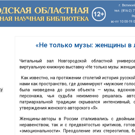
г. Великий
тел. (816-2) 
Р
вс-пт 10:00-19:
«Не только музы: женщины в 
Читальный зал Новгородской областной универс
виртуальную книжную выставку «Не только музы: женщи
Как известно, на протяжении столетий история русско
нами как пространство, где доминируют «мужские голо
ку
была низведена до роли объекта — музы, вдохнови
персонажа, чья судьба неизменно решалась авт
патриархальной традиции скрывался интенсивный,
утверждения женского авторского «Я».
Женщины-авторы в России сталкивались с двойным 
неравенством, так и с предвзятостью критиков, гото
«эмоциональности». Преодоление этих стереотипов, 