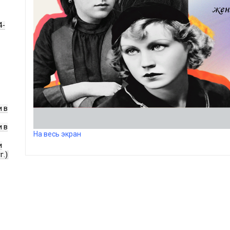
4-
 в
 в
На весь экран
и
г.)