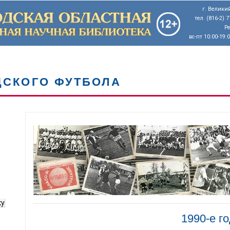
г. Великий
тел. (816-2) 
Р
вс-пт 10:00-19:
ДСКОГО ФУТБОЛА
ку
1990-е г