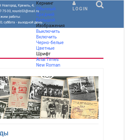
Кернинг
 Новгород, Кремль, 4;
Обычный
LOGIN
77-75-30, nounb53@mail.ru
Средний
ежим работы:
Большой
00; суббота - выходной день
Изображения
Выключить
Включить
Черно-белые
Цветные
Шрифт
Arial
Times
New Roman
.
оды