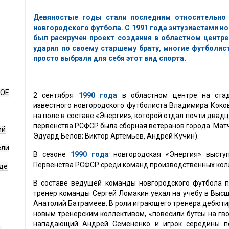
Девяностые годы стали последним относительно
новгородского футбола. С 1991 года энтузиастами н
был раскручен проект создания в областном центр
ударил по своему старшему брату, многие футболис
просто выбрали для себя этот вид спорта.
...
НОЕ
2 сентября
1990 года
в областном центре на ста
известного новгородского футболиста Владимира Коков
на поле в составе «Энергии», которой отдал почти двад
первенства РСФСР была сборная ветеранов города. Матч 
ий
Эдуард Белов; Виктор Артемьев, Андрей Кучин).
ели
В сезоне
1990 года
новгородская «Энергия» высту
Первенства РСФСР среди команд производственных кол
де
В составе ведущей команды новгородского футбола 
тренер команды Сергей Ломакин уехал на учебу в Высш
Анатолий Батрамеев. В роли играющего тренера дебютир
новым тренерским коллективом, «повесили бутсы на гв
нападающий Андрей Семененко и игрок середины п