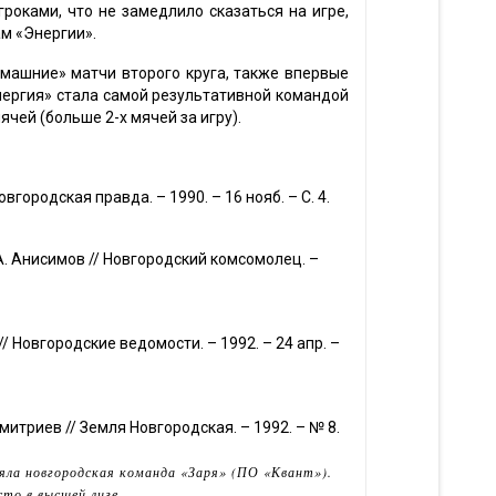
оками, что не замедлило сказаться на игре,
м «Энергии».
машние» матчи второго круга, также впервые
нергия» стала самой результативной командой
ячей (больше 2-х мячей за игру).
овгородская правда. – 1990. – 16 нояб. – С. 4.
 А. Анисимов // Новгородский комсомолец. –
/ Новгородские ведомости. – 1992. – 24 апр. –
Дмитриев // Земля Новгородская. – 1992. – № 8.
яла новгородская команда «Заря» (ПО «Квант»).
то в высшей лиге.