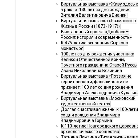
Виртуальная выставка «Живу здесь 
в раю…»: 130 лет со дня рождения
Виталия Валентиновича Бианки.
Виртуальная выставка «Рахманинов.
Жизнь в России (1873-1917)»
Выставочный проект «Донбасс –
Россия: история и современность»
К 475-летию основания Сыркова
монастыря
100 лет со дня рождения участника
Великой Отечественной войны,
Почётного гражданина Старой Руссы
Ивана Николаевича Вязинина
Виртуальная выставка «Поэзия не
терпит лености, фальшивости не
признаёт: 100 лет со дня рождения
Владимира Александровича Кулагин
Виртуальная выставка «Московский
художественный театр»
Долгая счастливая жизнь: к 100-лет
со дня рождения Владимира
Владимировича Гормина
К 110-летию Новгородского церковн
археологического общества
Татьяна Ломзина «Тихая жизнь веще