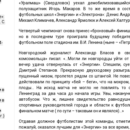
и
«Уралмаш» (Свердловск) уехал демобилизовавшийс
полузащитник Игорь Макаров. В то же время в сос
футбольных школ «Энергии» и «Электрона»: Денис Андр
е»:
Михаил Климачев, Александр Ярмолюк и Алексей Халтур
 С.
Четвертый чемпионат снова принес «бронзовый» финиш.
но в последнем туре проиграла будущему победит
футбольном поле стадиона им. В.И. Ленина (ныне – «Петро
4-
Новгородский журналист Александр Власов в св
комсомольца» писал: «...Могли ли новгородцы уйти от
вечер удача отвернулась от «Энергии». Спешили, су
Дмитрий Степанов. Прекрасную двухходовку разыгр
пущенный низом, пролетел рядом со штангой. Не пове
действовали по принципу «бей – беги», что на мокром,
плоды... На исход матча не могло не повлиять то 
 в
Ленинград за два часа до начала игры. Увы, накану
автобусом. Что ж, лишнее свидетельство равнодуш
 в
спортивных руководителей города и области к футбол
и
финальном матче ( по сути – таковым он и являлся)...»
г.)
Отдавая должное футболистам этой команды, отметим
пожалуй, оказался лучшим для «Энергии» за все время