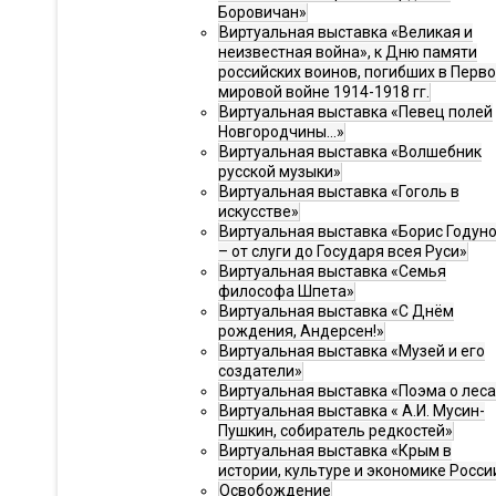
Боровичан»
Виртуальная выставка «Великая и
неизвестная война», к Дню памяти
российских воинов, погибших в Перв
мировой войне 1914-1918 гг.
Виртуальная выставка «Певец полей
Новгородчины…»
Виртуальная выставка «Волшебник
русской музыки»
Виртуальная выставка «Гоголь в
искусстве»
Виртуальная выставка «Борис Годун
– от слуги до Государя всея Руси»
Виртуальная выставка «Семья
философа Шпета»
Виртуальная выставка «С Днём
рождения, Андерсен!»
Виртуальная выставка «Музей и его
создатели»
Виртуальная выставка «Поэма о леса
Виртуальная выставка « А.И. Мусин-
Пушкин, собиратель редкостей»
Виртуальная выставка «Крым в
истории, культуре и экономике Росси
Освобождение