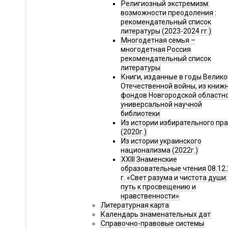
Религиозный экстремизм:
возможности преодоления :
рекомендательный список
литературы (2023-2024 гг.)
Многодетная семья –
многодетная Россия
рекомендательный список
литературы
Книги, изданные в годы Велико
Отечественной войны, из книж
фондов Новгородской областн
универсальной научной
библиотеки
Из истории избирательного пр
(2020г.)
Из истории украинского
национализма (2022г.)
XXIII Знаменские
образовательные чтения 08.12.
г. «Свет разума и чистота души:
путь к просвещению и
нравственности»
Литературная карта
Календарь знаменательных дат
Справочно-правовые системы