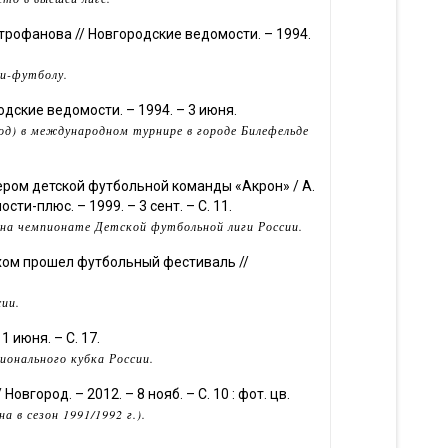
трофанова // Новгородские ведомости. – 1994.
ни-футболу.
одские ведомости. – 1994. – 3 июня.
д) в международном турнире в городе Билефельде
ром детской футбольной команды «Акрон» / А.
ти-плюс. – 1999. – 3 сент. – С. 11.
 на чемпионате Детской футбольной лиги России.
хом прошел футбольный фестиваль //
сии.
 июня. – С. 17.
ионального кубка России.
вгород. – 2012. – 8 нояб. – С. 10 : фот. цв.
 в сезон 1991/1992 г.).