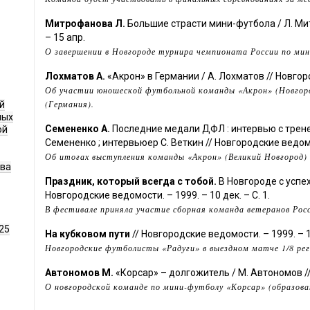
Митрофанова Л.
Большие страсти мини-футбола / Л. Ми
– 15 апр.
О завершении в Новгороде турнира чемпионата России по ми
Лохматов А.
«Акрон» в Германии / А. Лохматов // Новгор
Об участии юношеской футбольной команды «Акрон» (Новгоро
(Германия).
й
ных
Семененко А.
Последние медали ДФЛ : интервью с трене
ой
Семененко ; интервьюер С. Веткин // Новгородские ведомос
Об итогах выступления команды «Акрон» (Великий Новгород)
ава
Праздник, который всегда с тобой.
В Новгороде с успе
Новгородские ведомости. – 1999. – 10 дек. – С. 1.
В фестивале приняла участие сборная команда ветеранов Рос
25
На кубковом пути
// Новгородские ведомости. – 1999. – 11
Новгородские футболисты «Радуги» в выездном матче 1/8 рег
Автономов М.
«Корсар» – долгожитель / М. Автономов // Но
О новгородской команде по мини-футболу «Корсар» (образована