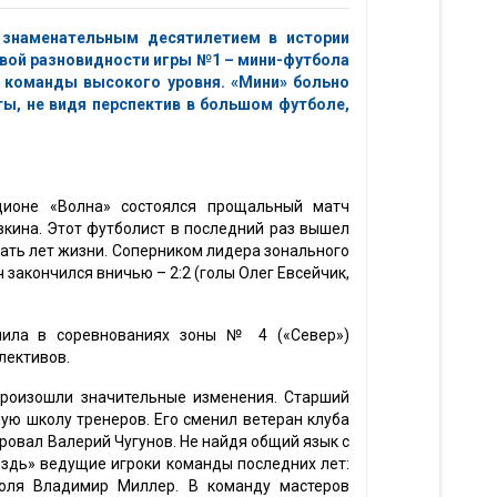
 знаменательным десятилетием в истории
овой разновидности игры №1 – мини-футбола
е команды высокого уровня. «Мини» больно
ты, не видя перспектив в большом футболе,
дионе «Волна» состоялся прощальный матч
кина. Этот футболист в последний раз вышел
цать лет жизни. Соперником лидера зонального
закончился вничью – 2:2 (голы Олег Евсейчик,
пила в соревнованиях зоны № 4 («Север»)
лективов.
произошли значительные изменения. Старший
ую школу тренеров. Его сменил ветеран клуба
овал Валерий Чугунов. Не найдя общий язык с
оздь» ведущие игроки команды последних лет:
оля Владимир Миллер. В команду мастеров