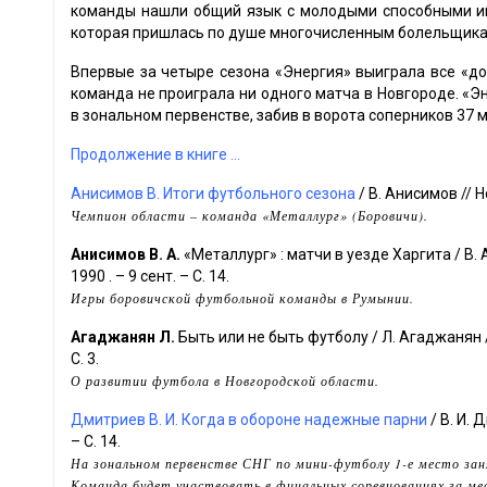
команды нашли общий язык с молодыми способными игр
которая пришлась по душе многочисленным болельщика
Впервые за четыре сезона «Энергия» выиграла все «до
команда не проиграла ни одного матча в Новгороде. «Э
в зональном первенстве, забив в ворота соперников 37 м
Продолжение в книге ...
Анисимов В. Итоги футбольного сезона
/ В. Анисимов // Н
Чемпион области – команда «Металлург» (Боровичи).
Анисимов В. А.
«Металлург» : матчи в уезде Харгита / В.
1990 . – 9 сент. – С. 14.
Игры боровичской футбольной команды в Румынии.
Агаджанян Л.
Быть или не быть футболу / Л. Агаджанян /
С. 3.
О развитии футбола в Новгородской области.
Дмитриев В. И. Когда в обороне надежные парни
/ В. И. 
– С. 14.
На зональном первенстве СНГ по мини-футболу 1-е место зан
Команда будет участвовать в финальных соревнованиях за мес