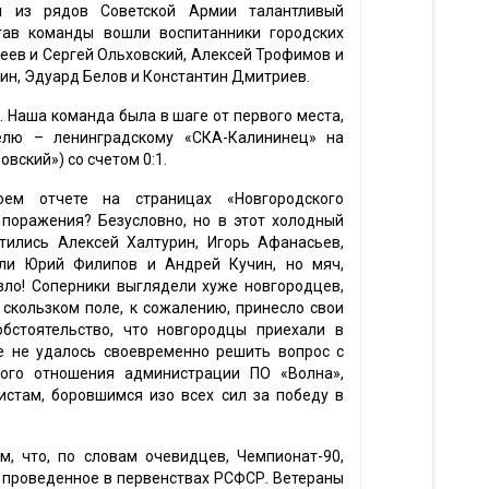
я из рядов Советской Армии талантливый
тав команды вошли воспитанники городских
еев и Сергей Ольховский, Алексей Трофимов и
ин, Эдуард Белов и Константин Дмитриев.
 Наша команда была в шаге от первого места,
елю – ленинградскому «СКА-Калининец» на
вский») со счетом 0:1.
оем отчете на страницах «Новгородского
 поражения? Безусловно, но в этот холодный
етились Алексей Халтурин, Игорь Афанасьев,
али Юрий Филипов и Андрей Кучин, но мяч,
зло! Соперники выглядели хуже новгородцев,
 скользком поле, к сожалению, принесло свои
обстоятельство, что новгородцы приехали в
не не удалось своевременно решить вопрос с
ного отношения администрации ПО «Волна»,
истам, боровшимся изо всех сил за победу в
, что, по словам очевидцев, Чемпионат-90,
, проведенное в первенствах РСФСР. Ветераны