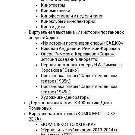
Кинотеатры
Киномеханики
Кинофестивали и недели кино
Киноклубы и кинолектории
Кино и дети
Виртуальная выставка «Из истории постановок
оперы «Садко»
«Из истории постановок оперы «САДКО»
Николай Андреевич Римский-Корсаков
Опера Римского-Корсакова «Садко»:
история создания, либретто
Первая постановка оперы Н.А. Римского-
Корсакова "Садко"
Постановка оперы "Садко" в Большом
театре (1935г.)
Постановка оперы "Садко" в Большом
театре (1949г.)
Художники-декораторы
Державная династия. К 400-летию Дома
Романовых
Виртуальная выставка «КОМПЛЕКС ГТО XXI
ВЕКА»
«КОМПЛЕКС ГТО XXI ВЕКА»
Журнальные публикации 2013-2014 гг.