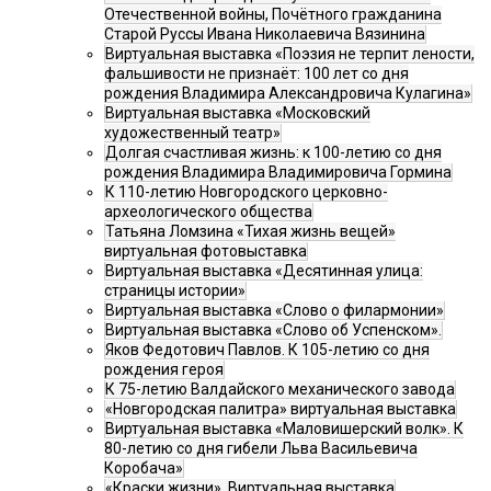
Отечественной войны, Почётного гражданина
Старой Руссы Ивана Николаевича Вязинина
Виртуальная выставка «Поэзия не терпит лености,
фальшивости не признаёт: 100 лет со дня
рождения Владимира Александровича Кулагина»
Виртуальная выставка «Московский
художественный театр»
Долгая счастливая жизнь: к 100-летию со дня
рождения Владимира Владимировича Гормина
К 110-летию Новгородского церковно-
археологического общества
Татьяна Ломзина «Тихая жизнь вещей»
виртуальная фотовыставка
Виртуальная выставка «Десятинная улица:
страницы истории»
Виртуальная выставка «Слово о филармонии»
Виртуальная выставка «Слово об Успенском».
Яков Федотович Павлов. К 105-летию со дня
рождения героя
К 75-летию Валдайского механического завода
«Новгородская палитра» виртуальная выставка
Виртуальная выставка «Маловишерский волк». К
80-летию со дня гибели Льва Васильевича
Коробача»
«Краски жизни». Виртуальная выставка