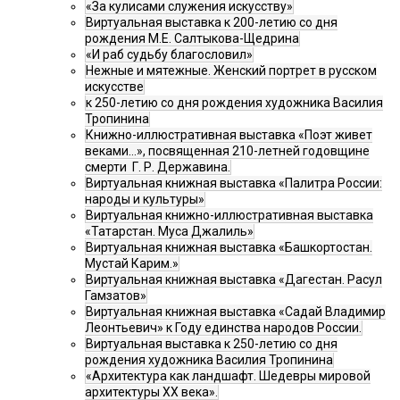
«За кулисами служения искусству»
Виртуальная выставка к 200-летию со дня
рождения М.Е. Салтыкова-Щедрина
«И раб судьбу благословил»
Нежные и мятежные. Женский портрет в русском
искусстве
к 250-летию со дня рождения художника Василия
Тропинина
Книжно-иллюстративная выставка «Поэт живет
веками…», посвященная 210-летней годовщине
смерти Г. Р. Державина.
Виртуальная книжная выставка «Палитра России:
народы и культуры»
Виртуальная книжно-иллюстративная выставка
«Татарстан. Муса Джалиль»
Виртуальная книжная выставка «Башкортостан.
Мустай Карим.»
Виртуальная книжная выставка «Дагестан. Расул
Гамзатов»
Виртуальная книжная выставка «Садай Владимир
Леонтьевич» к Году единства народов России.
Виртуальная выставка к 250-летию со дня
рождения художника Василия Тропинина
«Архитектура как ландшафт. Шедевры мировой
архитектуры XX века».