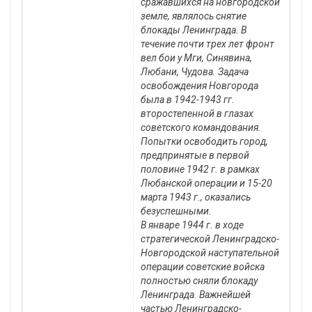
сражавшихся на новгородской
земле, являлось снятие
блокады Ленинграда. В
течение почти трех лет фронт
вел бои у Мги, Синявина,
Любани, Чудова. Задача
освобождения Новгорода
была в 1942-1943 гг.
второстепенной в глазах
советского командования.
Попытки освободить город,
предпринятые в первой
половине 1942 г. в рамках
Любанской операции и 15-20
марта 1943 г., оказались
безуспешными.
В январе 1944 г. в ходе
стратегической Ленинградско-
Новгородской наступательной
операции советские войска
полностью сняли блокаду
Ленинграда. Важнейшей
частью Ленинградско-