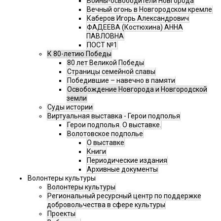
Воины-освободители Новгорода
Вечный огонь в Новгородском кремле
Каберов Игорь Александрович
ФАДЕЕВА (Костюхина) АННА
ПАВЛОВНА
ПОСТ №1
К 80-летию Победы
80 лет Великой Победы
Страницы семейной славы
Победившие – навечно в памяти
Освобождение Новгорода и Новгородской
земли
Суды истории
Виртуальная выставка - Герои подполья
Герои подполья. О выставке.
Волотовское подполье
О выставке
Книги
Периодические издания
Архивные документы
Волонтеры культуры
Волонтеры культуры
Региональный ресурсный центр по поддержке
добровольчества в сфере культуры
Проекты