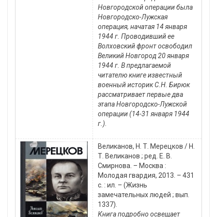
Новгородской операции была
Новгородско-Лужская
операция, начатая 14 января
1944 г. Проводивший ее
Волховский фронт освободил
Великий Новгород 20 января
1944 г. В предлагаемой
читателю книге известный
военный историк С.Н. Бирюк
рассматривает первые два
этапа Новгородско-Лужской
операции (14-31 января 1944
г.).
Великанов, Н. Т. Мерецков / Н.
Т. Великанов ; ред. Е. В.
Смирнова. – Москва :
Молодая гвардия, 2013. – 431
с. : ил. – (Жизнь
замечательных людей ; вып.
1337).
Книга подробно освещает