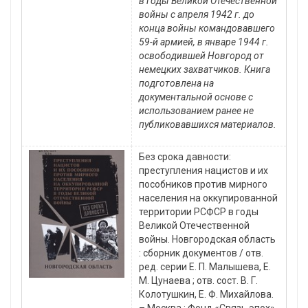
в годы Великой Отечественной
войны с апреля 1942 г. до
конца войны командовавшего
59-й армией, в январе 1944 г.
освободившей Новгород от
немецких захватчиков. Книга
подготовлена на
документальной основе с
использованием ранее не
публиковавшихся материалов.
Без срока давности:
преступления нацистов и их
пособников против мирного
населения на оккупированной
территории РСФСР в годы
Великой Отечественной
войны. Новгородская область
: сборник документов / отв.
ред. серии Е. П. Малышева, Е.
М. Цунаева ; отв. сост. В. Г.
Колотушкин, Е. Ф. Михайлова.