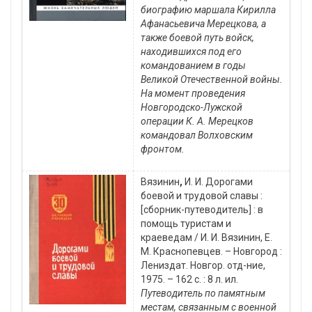
биографию маршала Кирилла
Афанасьевича Мерецкова, а
также боевой путь войск,
находившихся под его
командованием в годы
Великой Отечественной войны.
На момент проведения
Новгородско-Лужской
операции К. А. Мерецков
командовал Волховским
фронтом.
Вязинин
,
И. И. Дорогами
боевой и трудовой славы :
[сборник-путеводитель] : в
помощь туристам и
краеведам / И. И. Вязинин, Е.
М. Краснопевцев. – Новгород :
Лениздат. Новгор. отд-ние,
1975. – 162 с. : 8 л. ил.
Путеводитель по памятным
местам, связанным с военной