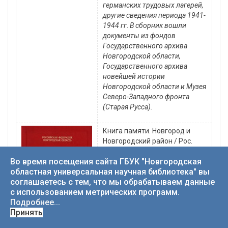
германских трудовых лагерей,
другие сведения периода 1941-
1944 гг
.
В сборник вошли
документы из фондов
Государственного архива
Новгородской области,
Государственного архива
новейшей истории
Новгородской области и Музея
Северо-Западного фронта
(Старая Русса).
Книга памяти. Новгород и
Новгородский район / Рос.
Федерация, Новгор. обл.; ред.
Во время посещения сайта ГБУК "Новгородская
Л. В. Сергеев. – Новгород :
областная универсальная научная библиотека" вы
Кириллица, 1995. – 487 с.
соглашаетесь с тем, что мы обрабатываем данные
В книге содержится
с использованием метрических программ.
поименный список
Подробнее...
военнослужащих, партизан и
Принять
подпольщиков, жителей
Великого Новгорода и