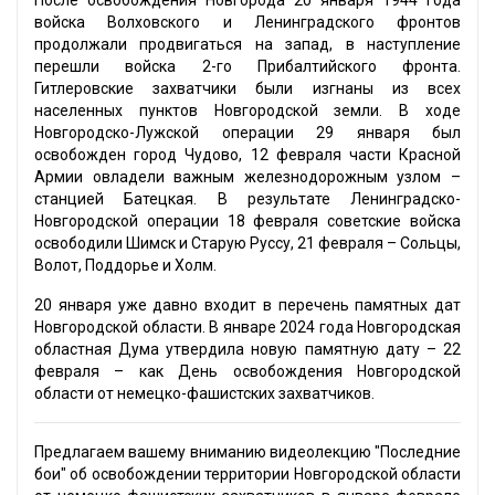
После освобождения Новгорода 20 января 1944 года
войска Волховского и Ленинградского фронтов
продолжали продвигаться на запад, в наступление
перешли войска 2-го Прибалтийского фронта.
Гитлеровские захватчики были изгнаны из всех
населенных пунктов Новгородской земли. В ходе
Новгородско-Лужской операции 29 января был
освобожден город Чудово, 12 февраля части Красной
Армии овладели важным железнодорожным узлом –
станцией Батецкая. В результате Ленинградско-
Новгородской операции 18 февраля советские войска
освободили Шимск и Старую Руссу, 21 февраля – Сольцы,
Волот, Поддорье и Холм.
20 января уже давно входит в перечень памятных дат
Новгородской области. В январе 2024 года Новгородская
областная Дума утвердила новую памятную дату – 22
февраля – как День освобождения Новгородской
области от немецко-фашистских захватчиков.
Предлагаем вашему вниманию видеолекцию "Последние
бои" об освобождении территории Новгородской области