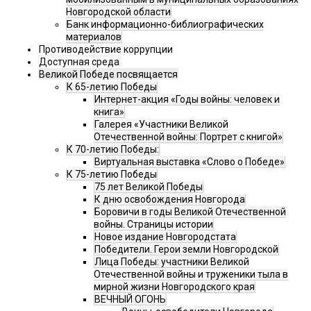
Новгородской области
Банк информационно-библиографических
материалов
Противодействие коррупции
Доступная среда
Великой Победе посвящается
К 65-летию Победы
Интернет-акция «Годы войны: человек и
книга»
Галерея «Участники Великой
Отечественной войны: Портрет с книгой»
К 70-летию Победы:
Виртуальная выставка «Слово о Победе»
К 75-летию Победы
75 лет Великой Победы
К дню освобождения Новгорода
Боровичи в годы Великой Отечественной
войны. Страницы истории
Новое издание Новгородстата
Победители. Герои земли Новгородской
Лица Победы: участники Великой
Отечественной войны и труженики тыла в
мирной жизни Новгородского края
ВЕЧНЫЙ ОГОНЬ