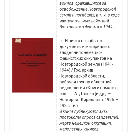
воинов, сражавшихся за
освобождение Новгородской
земли и погибших, в т. ч. в ходе
наступательных действий
Волховского фронта в 1944 г.
«...И ничто не забыто» :
документы и материалы о
злодеяниях немецко-
фашистских оккупантов на
Новгородской земле (1941-
1944) / Гос. архив
Новгородской области,
рабочая группа областной
редколлегии «Книги памяти» ;
сост. Т. А. Данько [и др.]. –
Новгород : Кириллица, 1996. –
192 с. : ил.
В книге публикуются акты,
протоколы опроса свидетелей,
жертв немецкой оккупации,
малолетних узников