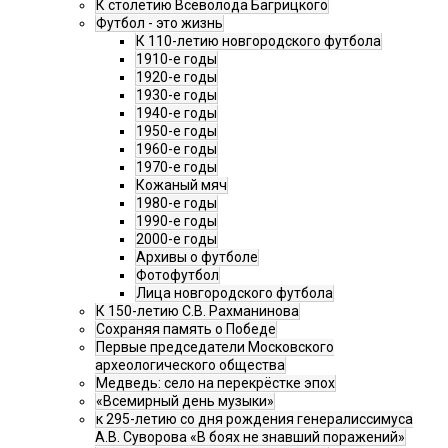
К столетию Всеволода Багрицкого
Футбол - это жизнь
К 110-летию новгородского футбола
1910-е годы
1920-е годы
1930-е годы
1940-е годы
1950-е годы
1960-е годы
1970-е годы
Кожаный мяч
1980-е годы
1990-е годы
2000-е годы
Архивы о футболе
Фотофутбол
Лица новгородского футбола
К 150-летию С.В. Рахманинова
Сохраняя память о Победе
Первые председатели Московского
археологического общества
Медведь: село на перекрёстке эпох
«Всемирный день музыки»
к 295-летию со дня рождения генералиссимуса
А.В. Суворова «В боях не знавший поражений»