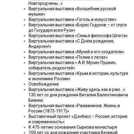
Новгородчины…»
Виртуальная выставка «Волшебник русской
музыки»
Виртуальная выставка «Гоголь в искусстве»
Виртуальная выставка «Борис Годунов – от слуги
до Государя всея Руси»
Виртуальная выставка «Семья философа Шпета»
Виртуальная выставка «С Днём рождения,
Андерсен!»
Виртуальная выставка «Музей и его создатели»
Виртуальная выставка «Поэма о лесах»
Виртуальная выставка « А.И. Мусин-Пушкин,
собиратель редкостей»
Виртуальная выставка «Крым в истории, культуре
и экономике России»
Освобождение
Виртуальная выставка «Живу здесь как в раю…»:
130 лет со дня рождения Виталия Валентиновича
Бианки.
Виртуальная выставка «Рахманинов. Жизнь в
России (1873-1917)»
Выставочный проект «Донбасс – Россия: история
и современность»
К 475-летию основания Сыркова монастыря
100 лет со дня рождения участника Великой