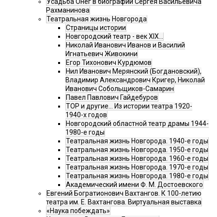
Усадьба Онег в биографии Сергея Васильевича
Рахманинова
Театральная жизнь Новгорода
Страницы истории
Новгородский театр - век XIX…
Николай Иванович Иванов и Василий
Игнатьевич Живокини
Егор Тихонович Курдюмов
Нил Иванович Мерянский (Богдановский),
Владимир Александрович Кригер, Николай
Иванович Собольщиков-Самарин
Павел Павлович Гайдебуров
ТОР и другие… Из истории театра 1920-
1940-х годов
Новгородский областной театр драмы 1944-
1980-е годы
Театральная жизнь Новгорода. 1940-е годы
Театральная жизнь Новгорода. 1950-е годы
Театральная жизнь Новгорода. 1960-е годы
Театральная жизнь Новгорода. 1970-е годы
Театральная жизнь Новгорода. 1980-е годы
Академический имени Ф. М. Достоевского
Евгений Богратионович Вахтангов. К 100-летию
театра им. Е. Вахтангова. Виртуальная выставка
«Наука побеждать»