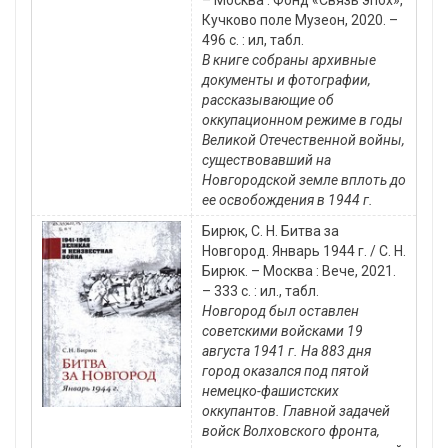
– Москва : Фонд «Связь эпох»,
Кучково поле Музеон, 2020. –
496 с. : ил, табл.
В книге собраны архивные
документы и фотографии,
рассказывающие об
оккупационном режиме в годы
Великой Отечественной войны,
существовавший на
Новгородской земле вплоть до
ее освобождения в 1944 г.
Бирюк, С. Н. Битва за
Новгород. Январь 1944 г. / С. Н.
Бирюк. – Москва : Вече, 2021.
– 333 с. : ил., табл.
Новгород был оставлен
советскими войсками 19
августа 1941 г. На 883 дня
город оказался под пятой
немецко-фашистских
оккупантов. Главной задачей
войск Волховского фронта,