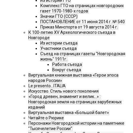
Из истории ГТО
Комплекс ГТО на страницах новгородских
газет 1970-1980-х годов
Значки ГТО (СССР)
ПОСТАНОВЛЕНИЕ от 11 июня 2014 г. № 540
Приказ Минспорта от 19 августа 2014 г.
К 100-летию XV Археологического съезда в
Новгороде
Из истории съезда
Участники съезда
Cъезд на страницах газеты "Новгородская
жизнь" 1911г.
Работа съезда
Вокруг съезда
Виртуальная книжная выставка «Герои эпоса
народов России»
Le presento...ITALIA
Искусство. Стиль нового поколения
«Город древен, знаменит и велик…» :
Новгородская земля на страницах зарубежных
изданий
Виртуальная выставка «Большой балет»
Читайте о Рюрике
Персонажи Новгородской истории на памятнике
"Тысячелетие России"