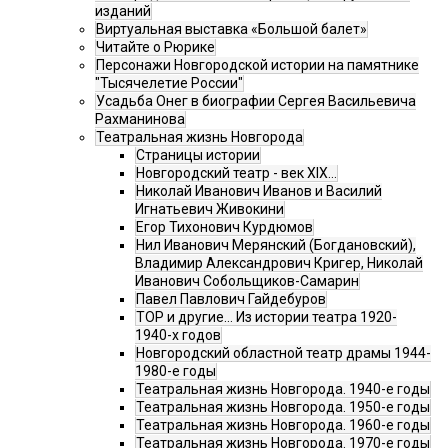
изданий
Виртуальная выставка «Большой балет»
Читайте о Рюрике
Персонажи Новгородской истории на памятнике
"Тысячелетие России"
Усадьба Онег в биографии Сергея Васильевича
Рахманинова
Театральная жизнь Новгорода
Страницы истории
Новгородский театр - век XIX…
Николай Иванович Иванов и Василий
Игнатьевич Живокини
Егор Тихонович Курдюмов
Нил Иванович Мерянский (Богдановский),
Владимир Александрович Кригер, Николай
Иванович Собольщиков-Самарин
Павел Павлович Гайдебуров
ТОР и другие… Из истории театра 1920-
1940-х годов
Новгородский областной театр драмы 1944-
1980-е годы
Театральная жизнь Новгорода. 1940-е годы
Театральная жизнь Новгорода. 1950-е годы
Театральная жизнь Новгорода. 1960-е годы
Театральная жизнь Новгорода. 1970-е годы