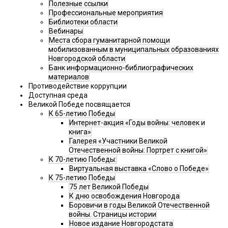
Полезные ссылки
Профессиональные мероприятия
Библиотеки области
Вебинары
Места сбора гуманитарной помощи
мобилизованным в муниципальных образованиях
Новгородской области
Банк информационно-библиографических
материалов
Противодействие коррупции
Доступная среда
Великой Победе посвящается
К 65-летию Победы
Интернет-акция «Годы войны: человек и
книга»
Галерея «Участники Великой
Отечественной войны: Портрет с книгой»
К 70-летию Победы:
Виртуальная выставка «Слово о Победе»
К 75-летию Победы
75 лет Великой Победы
К дню освобождения Новгорода
Боровичи в годы Великой Отечественной
войны. Страницы истории
Новое издание Новгородстата