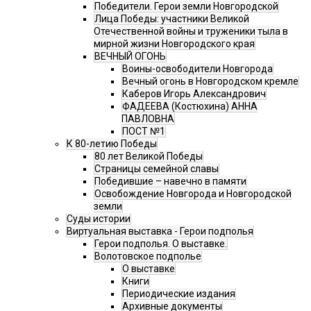
Победители. Герои земли Новгородской
Лица Победы: участники Великой
Отечественной войны и труженики тыла в
мирной жизни Новгородского края
ВЕЧНЫЙ ОГОНЬ
Воины-освободители Новгорода
Вечный огонь в Новгородском кремле
Каберов Игорь Александрович
ФАДЕЕВА (Костюхина) АННА
ПАВЛОВНА
ПОСТ №1
К 80-летию Победы
80 лет Великой Победы
Страницы семейной славы
Победившие – навечно в памяти
Освобождение Новгорода и Новгородской
земли
Суды истории
Виртуальная выставка - Герои подполья
Герои подполья. О выставке.
Волотовское подполье
О выставке
Книги
Периодические издания
Архивные документы