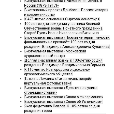
Виртуальная выставка «Рахманинов. Жизнь в
России (1873-1917)»
Выставочный проект «Донбасс – Россия: история
и современность»
К 475-летию основания Сыркова монастыря
100 лет со дня рождения участника Великой
Отечественной войны, Почётного гражданина
Старой Руссы Ивана Николаевича Вязинина
Виртуальная выставка «Поэзия не терпит лености,
фальшивости не признаёт: 100 лет со дня
рождения Владимира Александровича Кулагина»
Виртуальная выставка «Московский
художественный театр»
Долгая счастливая жизнь: к 100-летию со дня
рождения Владимира Владимировича Гормина
К 110-летию Новгородского церковно-
археологического общества
Татьяна Ломзина «Тихая жизнь вещей»
виртуальная фотовыставка
Виртуальная выставка «Десятинная улица:
страницы истории»
Виртуальная выставка «Слово о филармонии»
Виртуальная выставка «Слово об Успенском».
Яков Федотович Павлов. К 105-летию со дня
рождения героя