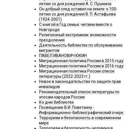
летию со дня рождения А. С. Пушкина
Он добрый след оставил на земле: к 100-
летию со дня рождения В. П. Астафьева
(1924-2001)
С книгой в Год семьи: читаем вместе о
Новгороде
Религиозный экстремизм: возможности
преодоления
Деятельность библиотек по обслуживанию
мигрантов
ПАВЕЛ ИВАНОВИЧ ЮКИН
Миграционная политика России в 2015 году
Миграционная политика России в 2016 году
Миграционная политика России список
литературы (2022-2023 гг.)
Новое в законодательстве по защите прав
инвалидов
Рекомендательный список литературы по
эпосам народов России
Ко дню библиотек
Посвящение В.И. Поветкину -
Информационно-библиографический очерк
Терроризм и безопасность в современном
мире
Терроризм и безопасность человека в