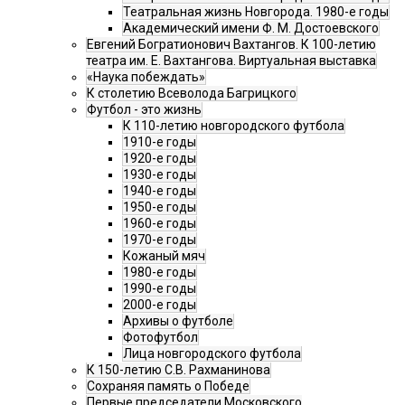
Театральная жизнь Новгорода. 1980-е годы
Академический имени Ф. М. Достоевского
Евгений Богратионович Вахтангов. К 100-летию
театра им. Е. Вахтангова. Виртуальная выставка
«Наука побеждать»
К столетию Всеволода Багрицкого
Футбол - это жизнь
К 110-летию новгородского футбола
1910-е годы
1920-е годы
1930-е годы
1940-е годы
1950-е годы
1960-е годы
1970-е годы
Кожаный мяч
1980-е годы
1990-е годы
2000-е годы
Архивы о футболе
Фотофутбол
Лица новгородского футбола
К 150-летию С.В. Рахманинова
Сохраняя память о Победе
Первые председатели Московского