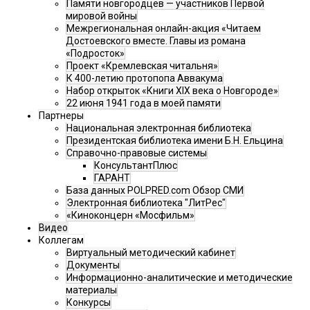
Памяти новгородцев — участников Первой
мировой войны
Межрегиональная онлайн-акция «Читаем
Достоевского вместе. Главы из романа
«Подросток»
Проект «Кремлевская читальня»
К 400-летию протопопа Аввакума
Набор открыток «Книги XIX века о Новгороде»
22 июня 1941 года в моей памяти
Партнеры
Национальная электронная библиотека
Президентская библиотека имени Б.Н. Ельцина
Справочно-правовые системы
КонсультантПлюс
ГАРАНТ
База данных POLPRED.com Обзор СМИ
Электронная библиотека "ЛитРес"
«Киноконцерн «Мосфильм»
Видео
Коллегам
Виртуальный методический кабинет
Документы
Информационно-аналитические и методические
материалы
Конкурсы