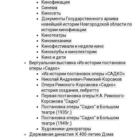
Кинофикация
Синема
Киносеть
Документы Государственного архива
новейшей истории Новгородской области по
истории кинофикации
Кинотеатры
Киномеханики
Кинофестивали и недели кино
Киноклубы и кинолектории
Кино и дети
Виртуальная выставка «Из истории постановок
оперы «Садко»
«Из истории постановок оперы «САДКО»
Николай Андреевич Римский-Корсаков
Опера Римского-Корсакова «Садко»:
история создания, либретто
Первая постановка оперы Н.А. Римского-
Корсакова "Садко"
Постановка оперы "Садко" в Большом
театре (1935г.)
Постановка оперы "Садко" в Большом
театре (1949г.)
Художники-декораторы
Державная династия. К 400-летию Дома