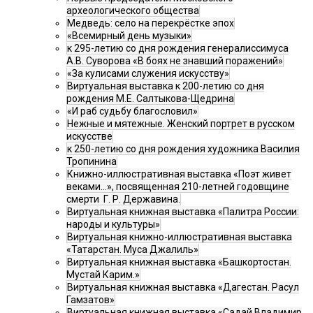
археологического общества
Медведь: село на перекрёстке эпох
«Всемирный день музыки»
к 295-летию со дня рождения генералиссимуса
А.В. Суворова «В боях не знавший поражений»
«За кулисами служения искусству»
Виртуальная выставка к 200-летию со дня
рождения М.Е. Салтыкова-Щедрина
«И раб судьбу благословил»
Нежные и мятежные. Женский портрет в русском
искусстве
к 250-летию со дня рождения художника Василия
Тропинина
Книжно-иллюстративная выставка «Поэт живет
веками…», посвященная 210-летней годовщине
смерти Г. Р. Державина.
Виртуальная книжная выставка «Палитра России:
народы и культуры»
Виртуальная книжно-иллюстративная выставка
«Татарстан. Муса Джалиль»
Виртуальная книжная выставка «Башкортостан.
Мустай Карим.»
Виртуальная книжная выставка «Дагестан. Расул
Гамзатов»
Виртуальная книжная выставка «Садай Владимир