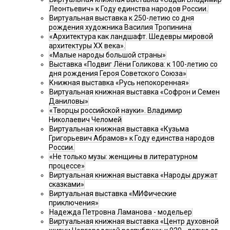
Леонтьевич» к Году единства народов России.
Виртуальная выставка к 250-летию со дня
рождения художника Василия Тропинина
«Архитектура как ландшафт. Шедевры мировой
архитектуры XX века».
«Малые народы большой страны»
Выставка «Подвиг Лёни Голикова: к 100-летию со
дня рождения Героя Советского Союза»
Книжная выставка «Русь непокоренная»
Виртуальная книжная выставка «Софрон и Семен
Даниловы»
«Творцы российской науки». Владимир
Николаевич Челомей
Виртуальная книжная выставка «Кузьма
Григорьевич Абрамов» к Году единства народов
России.
«Не только музы: женщины в литературном
процессе»
Виртуальная книжная выставка «Народы дружат
сказками»
Виртуальная выставка «МИФические
приключения»
Надежда Петровна Ламанова - модельер
Виртуальная книжная выставка «Центр духовной