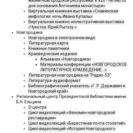
жизни Новгородской республики: к 920 - летию со
дня основания Антониева монастыря»
Виртуальная книжная выставка «Славянская
мифология: ночь Ивана Купалы»
Виртуальная книжно-иллюстративная выставка
«Чукотка. Юрий Рытхэу.»
Новгородика
Новгородика в электронном виде
Литературная карта
Книжные памятники
Краеведческие издания
Альманах «Новгородика»
Материалы конференции «НОВГОРОДСКОЕ
ЛИТЕРАТУРНОЕ КРАЕВЕДЕНИЕ...»
Литературная новгородика на "Радио-53"
Литература-аудиоформат
Библиографический указатель «Г. Р. Державин и
Новгородский край»
Региональный центр Президентской библиотеки имени
Б.Н. Ельцина
О центре
Цикл видеолекций «Феномен новгородской
реставрации»
Цикл видеолекций «Берестяная почта столетий»
Цикл видеолекций «История Новгородского