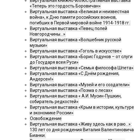
Виртуальная книжно-иллюстративная выставка
«Теперь это гордость Боровичан»
Виртуальная выставка «Великая и неизвестная
война», к Дню памяти российских воинов,
погибших в Первой мировой войне 1914-1918 гг.
Виртуальная выставка «Певец полей
Новгородчины…»
Виртуальная выставка «Волшебник русской
музыки»
Виртуальная выставка «Гоголь в искусстве»
Виртуальная выставка «Борис Годунов – от слуги
до Государя всея Руси»
Виртуальная выставка «Семья философа Шпета»
Виртуальная выставка «С Днём рождения,
Андерсен!»
Виртуальная выставка «Музей и его создатели»
Виртуальная выставка «Поэма о лесах»
Виртуальная выставка « А.И. Мусин-Пушкин,
собиратель редкостей»
Виртуальная выставка «Крым в истории, культуре
и экономике России»
Освобождение
Виртуальная выставка «Живу здесь как в раю…»:
130 лет со дня рождения Виталия Валентиновича
Бианки.