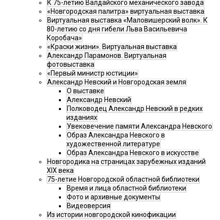
К 75-летию Валдайского механического завода
«Новгородская палитра» виртуальная выставка
Виртуальная выставка «Маловишерский волк». К
80-летию со дня гибели Льва Васильевича
Коробача»
«Краски жизни». Виртуальная выставка
Александр Парамонов. Виртуальная
фотовыставка
«Первый министр юстиции»
Александр Невский и Новгородская земля
О выставке
Александр Невский
Полководец Александр Невский в редких
изданиях
Увековечение памяти Александра Невского
Образ Александра Невского в
художественной литературе
Образ Александра Невского в искусстве
Новгородика на страницах зарубежных изданий
XIX века
75-летие Новгородской областной библиотеки
Время и лица областной библиотеки
Фото и архивные документы
Видеоверсия
Из истории новгородской кинофикации