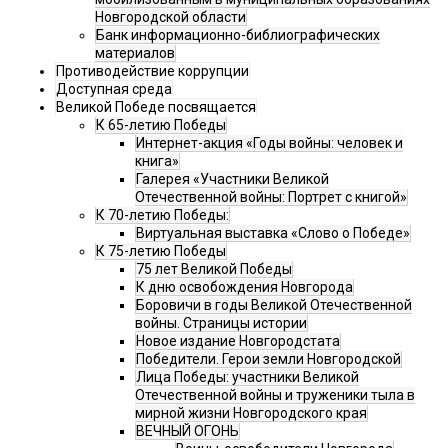
Новгородской области
Банк информационно-библиографических
материалов
Противодействие коррупции
Доступная среда
Великой Победе посвящается
К 65-летию Победы
Интернет-акция «Годы войны: человек и
книга»
Галерея «Участники Великой
Отечественной войны: Портрет с книгой»
К 70-летию Победы:
Виртуальная выставка «Слово о Победе»
К 75-летию Победы
75 лет Великой Победы
К дню освобождения Новгорода
Боровичи в годы Великой Отечественной
войны. Страницы истории
Новое издание Новгородстата
Победители. Герои земли Новгородской
Лица Победы: участники Великой
Отечественной войны и труженики тыла в
мирной жизни Новгородского края
ВЕЧНЫЙ ОГОНЬ