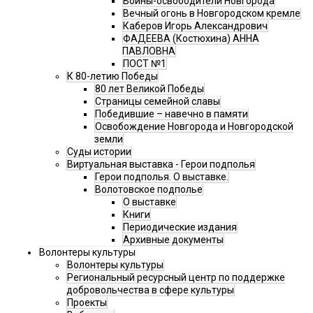
Воины-освободители Новгорода
Вечный огонь в Новгородском кремле
Каберов Игорь Александрович
ФАДЕЕВА (Костюхина) АННА
ПАВЛОВНА
ПОСТ №1
К 80-летию Победы
80 лет Великой Победы
Страницы семейной славы
Победившие – навечно в памяти
Освобождение Новгорода и Новгородской
земли
Суды истории
Виртуальная выставка - Герои подполья
Герои подполья. О выставке.
Волотовское подполье
О выставке
Книги
Периодические издания
Архивные документы
Волонтеры культуры
Волонтеры культуры
Региональный ресурсный центр по поддержке
добровольчества в сфере культуры
Проекты