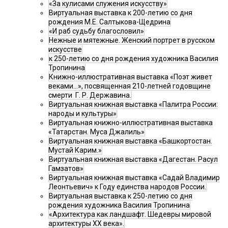
«За кулисами служения искусству»
Виртуальная выставка к 200-летию со дня
рождения М.Е. Салтыкова-Щедрина
«И раб судьбу благословил»
Нежные и мятежные. Женский портрет в русском
искусстве
к 250-летию со дня рождения художника Василия
Тропинина
Книжно-иллюстративная выставка «Поэт живет
веками…», посвященная 210-летней годовщине
смерти Г. Р. Державина.
Виртуальная книжная выставка «Палитра России:
народы и культуры»
Виртуальная книжно-иллюстративная выставка
«Татарстан. Муса Джалиль»
Виртуальная книжная выставка «Башкортостан.
Мустай Карим.»
Виртуальная книжная выставка «Дагестан. Расул
Гамзатов»
Виртуальная книжная выставка «Садай Владимир
Леонтьевич» к Году единства народов России.
Виртуальная выставка к 250-летию со дня
рождения художника Василия Тропинина
«Архитектура как ландшафт. Шедевры мировой
архитектуры XX века».