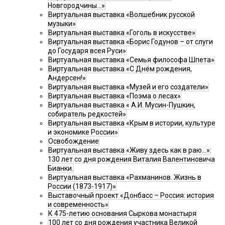
Новгородчины…»
Виртуальная выставка «Волшебник русской
музыки»
Виртуальная выставка «Гоголь в искусстве»
Виртуальная выставка «Борис Годунов – от слуги
до Государя всея Руси»
Виртуальная выставка «Семья философа Шпета»
Виртуальная выставка «С Днём рождения,
Андерсен!»
Виртуальная выставка «Музей и его создатели»
Виртуальная выставка «Поэма о лесах»
Виртуальная выставка « А.И. Мусин-Пушкин,
собиратель редкостей»
Виртуальная выставка «Крым в истории, культуре
и экономике России»
Освобождение
Виртуальная выставка «Живу здесь как в раю…»:
130 лет со дня рождения Виталия Валентиновича
Бианки.
Виртуальная выставка «Рахманинов. Жизнь в
России (1873-1917)»
Выставочный проект «Донбасс – Россия: история
и современность»
К 475-летию основания Сыркова монастыря
100 лет со дня рождения участника Великой