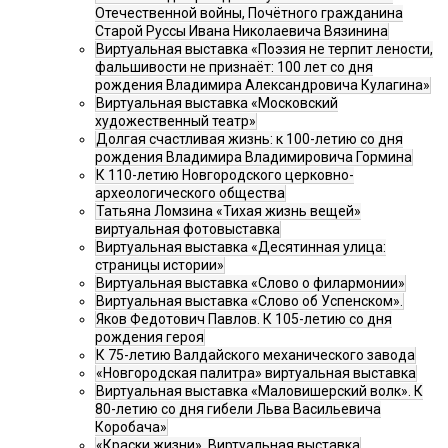
Отечественной войны, Почётного гражданина
Старой Руссы Ивана Николаевича Вязинина
Виртуальная выставка «Поэзия не терпит лености,
фальшивости не признаёт: 100 лет со дня
рождения Владимира Александровича Кулагина»
Виртуальная выставка «Московский
художественный театр»
Долгая счастливая жизнь: к 100-летию со дня
рождения Владимира Владимировича Гормина
К 110-летию Новгородского церковно-
археологического общества
Татьяна Ломзина «Тихая жизнь вещей»
виртуальная фотовыставка
Виртуальная выставка «Десятинная улица:
страницы истории»
Виртуальная выставка «Слово о филармонии»
Виртуальная выставка «Слово об Успенском».
Яков Федотович Павлов. К 105-летию со дня
рождения героя
К 75-летию Валдайского механического завода
«Новгородская палитра» виртуальная выставка
Виртуальная выставка «Маловишерский волк». К
80-летию со дня гибели Льва Васильевича
Коробача»
«Краски жизни». Виртуальная выставка