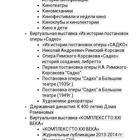
Кинотеатры
Киномеханики
Кинофестивали и недели кино
Киноклубы и кинолектории
Кино и дети
Виртуальная выставка «Из истории постановок
оперы «Садко»
«Из истории постановок оперы «САДКО»
Николай Андреевич Римский-Корсаков
Опера Римского-Корсакова «Садко»:
история создания, либретто
Первая постановка оперы Н.А. Римского-
Корсакова "Садко"
Постановка оперы "Садко" в Большом
театре (1935г.)
Постановка оперы "Садко" в Большом
театре (1949г.)
Художники-декораторы
Державная династия. К 400-летию Дома
Романовых
Виртуальная выставка «КОМПЛЕКС ГТО XXI
ВЕКА»
«КОМПЛЕКС ГТО XXI ВЕКА»
Журнальные публикации 2013-2014 гг.