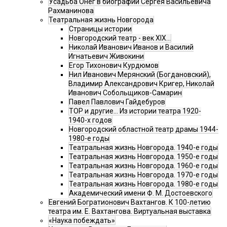
Усадьба Онег в биографии Сергея Васильевича
Рахманинова
Театральная жизнь Новгорода
Страницы истории
Новгородский театр - век XIX…
Николай Иванович Иванов и Василий
Игнатьевич Живокини
Егор Тихонович Курдюмов
Нил Иванович Мерянский (Богдановский),
Владимир Александрович Кригер, Николай
Иванович Собольщиков-Самарин
Павел Павлович Гайдебуров
ТОР и другие… Из истории театра 1920-
1940-х годов
Новгородский областной театр драмы 1944-
1980-е годы
Театральная жизнь Новгорода. 1940-е годы
Театральная жизнь Новгорода. 1950-е годы
Театральная жизнь Новгорода. 1960-е годы
Театральная жизнь Новгорода. 1970-е годы
Театральная жизнь Новгорода. 1980-е годы
Академический имени Ф. М. Достоевского
Евгений Богратионович Вахтангов. К 100-летию
театра им. Е. Вахтангова. Виртуальная выставка
«Наука побеждать»