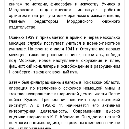
книгам по истории, философии и искусству. Учился в
Мордовском педагогическом институте, работал
артистом в театре, учителем эрзянского языка в школе,
главным редактором Мордовского книжного
издательства.
Осенью 1939 г. призывается в армию и через несколько
месяцев службы поступает учиться в военно-пехотное
училище. На фронте с июля 1941 г. Отступление первых
месяцев, тяжелое ранение в висок, госпиталь, победа
под Москвой, новое наступление, окружение и плен,
фашистский концлагерь и освобождение в разрушенном
Нюрнберге - таков его военный путь.
Затем был фильтрационный лагерь в Псковской области,
операция по извлечению осколков немецкой мины и
тяжелое возвращение к творческой деятельности. После
войны Кузьма Григорьевич окончил педагогический
институт. А с 1950-х гг. начинается его активная
литературная деятельность. Современники высоко
оценили творчество К. Г. Абрамова. Он удостоен статей
во многих энциклопедиях, его романы отмечены в числе
лучших произведений.