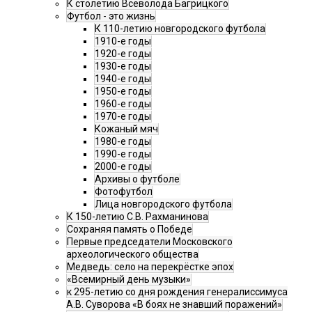
К столетию Всеволода Багрицкого
Футбол - это жизнь
К 110-летию новгородского футбола
1910-е годы
1920-е годы
1930-е годы
1940-е годы
1950-е годы
1960-е годы
1970-е годы
Кожаный мяч
1980-е годы
1990-е годы
2000-е годы
Архивы о футболе
Фотофутбол
Лица новгородского футбола
К 150-летию С.В. Рахманинова
Сохраняя память о Победе
Первые председатели Московского
археологического общества
Медведь: село на перекрёстке эпох
«Всемирный день музыки»
к 295-летию со дня рождения генералиссимуса
А.В. Суворова «В боях не знавший поражений»