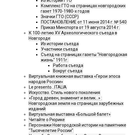
Из истории ГТО
Комплекс ГТО на страницах новгородских
газет 1970-1980-х годов
Значки ГТО (СССР)
ПОСТАНОВЛЕНИЕ от 11 июня 2014 г. № 540
Приказ Минспорта от 19 августа 2014 г.
К 100-летию XV Археологического съезда в
Новгороде
Из истории съезда
Участники съезда
Cъезд на страницах газеты "Новгородская
жизнь" 1911г.
Работа съезда
Вокруг съезда
Виртуальная книжная выставка «Герои эпоса
народов России»
Le presento...ITALIA
Искусство. Стиль нового поколения
«Город древен, знаменит и велик…» :
Новгородская земля на страницах зарубежных
изданий
Виртуальная выставка «Большой балет»
Читайте о Рюрике
Персонажи Новгородской истории на памятнике
"Тысячелетие России"