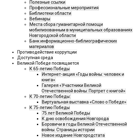
Полезные ссылки
Профессиональные мероприятия
Библиотеки области
Вебинары
Места сбора гуманитарной помощи
мобилизованным в муниципальных образованиях
Новгородской области
Банк информационно-библиографических
материалов
Противодействие коррупции
Доступная среда
Великой Победе посвящается
К 65-летию Победы
Интернет-акция «Годы войны: человек и
книга»
Галерея «Участники Великой
Отечественной войны: Портрет с книгой»
К 70-летию Победы:
Виртуальная выставка «Слово о Победе»
К 75-летию Победы
75 лет Великой Победы
К дню освобождения Новгорода
Боровичи в годы Великой Отечественной
войны. Страницы истории
Новое издание Новгородстата