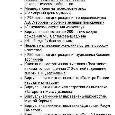
археологического общества
Медведь: село на перекрёстке эпох
«Всемирный день музыки»
к 295-летию со дня рождения генералиссимуса
А.В. Суворова «В боях не знавший поражений»
«За кулисами служения искусству»
Виртуальная выставка к 200-летию со дня
рождения М.Е. Салтыкова-Щедрина
«И раб судьбу благословил»
Нежные и мятежные. Женский портрет в русском
искусстве
к 250-летию со дня рождения художника Василия
Тропинина
Книжно-иллюстративная выставка «Поэт живет
веками…», посвященная 210-летней годовщине
смерти Г. Р. Державина.
Виртуальная книжная выставка «Палитра России:
народы и культуры»
Виртуальная книжно-иллюстративная выставка
«Татарстан. Муса Джалиль»
Виртуальная книжная выставка «Башкортостан.
Мустай Карим.»
Виртуальная книжная выставка «Дагестан. Расул
Гамзатов»
Виртуальная книжная выставка «Садай Владимир