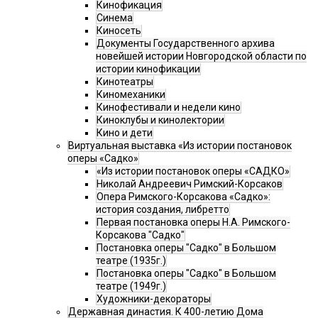
Кинофикация
Синема
Киносеть
Документы Государственного архива
новейшей истории Новгородской области по
истории кинофикации
Кинотеатры
Киномеханики
Кинофестивали и недели кино
Киноклубы и кинолектории
Кино и дети
Виртуальная выставка «Из истории постановок
оперы «Садко»
«Из истории постановок оперы «САДКО»
Николай Андреевич Римский-Корсаков
Опера Римского-Корсакова «Садко»:
история создания, либретто
Первая постановка оперы Н.А. Римского-
Корсакова "Садко"
Постановка оперы "Садко" в Большом
театре (1935г.)
Постановка оперы "Садко" в Большом
театре (1949г.)
Художники-декораторы
Державная династия. К 400-летию Дома