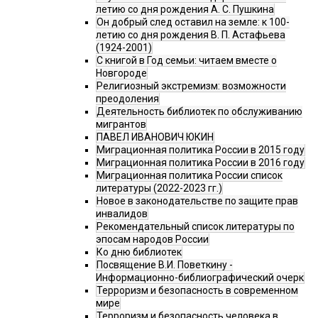
летию со дня рождения А. С. Пушкина
Он добрый след оставил на земле: к 100-
летию со дня рождения В. П. Астафьева
(1924-2001)
С книгой в Год семьи: читаем вместе о
Новгороде
Религиозный экстремизм: возможности
преодоления
Деятельность библиотек по обслуживанию
мигрантов
ПАВЕЛ ИВАНОВИЧ ЮКИН
Миграционная политика России в 2015 году
Миграционная политика России в 2016 году
Миграционная политика России список
литературы (2022-2023 гг.)
Новое в законодательстве по защите прав
инвалидов
Рекомендательный список литературы по
эпосам народов России
Ко дню библиотек
Посвящение В.И. Поветкину -
Информационно-библиографический очерк
Терроризм и безопасность в современном
мире
Терроризм и безопасность человека в