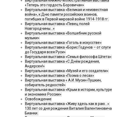
Виртуальная книжно-иллюстративная выставка
«Теперь это гордость Боровичан»
Виртуальная выставка «Великая и неизвестная
война», к Дню памяти российских воинов,
погибших в Первой мировой войне 1914-1918 гг.
Виртуальная выставка «Певец полей
Новгородчины…»
Виртуальная выставка «Волшебник русской
музыки»
Виртуальная выставка «Гоголь в искусстве»
Виртуальная выставка «Борис Годунов – от слуги
до Государя всея Руси»
Виртуальная выставка «Семья философа Шпета»
Виртуальная выставка «С Днём рождения,
Андерсен!»
Виртуальная выставка «Музей и его создатели»
Виртуальная выставка «Поэма о лесах»
Виртуальная выставка « А.И. Мусин-Пушкин,
собиратель редкостей»
Виртуальная выставка «Крым в истории, культуре
и экономике России»
Освобождение
Виртуальная выставка «Живу здесь как в раю…»:
130 лет со дня рождения Виталия Валентиновича
Бианки.