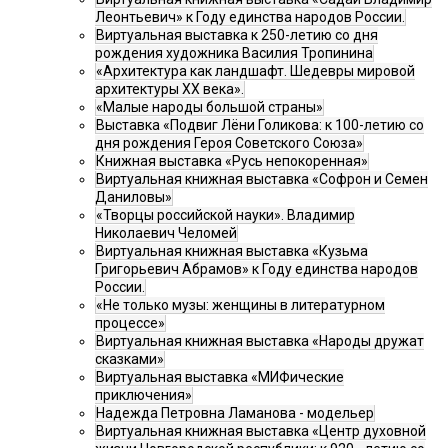
Леонтьевич» к Году единства народов России.
Виртуальная выставка к 250-летию со дня
рождения художника Василия Тропинина
«Архитектура как ландшафт. Шедевры мировой
архитектуры XX века».
«Малые народы большой страны»
Выставка «Подвиг Лёни Голикова: к 100-летию со
дня рождения Героя Советского Союза»
Книжная выставка «Русь непокоренная»
Виртуальная книжная выставка «Софрон и Семен
Даниловы»
«Творцы российской науки». Владимир
Николаевич Челомей
Виртуальная книжная выставка «Кузьма
Григорьевич Абрамов» к Году единства народов
России.
«Не только музы: женщины в литературном
процессе»
Виртуальная книжная выставка «Народы дружат
сказками»
Виртуальная выставка «МИФические
приключения»
Надежда Петровна Ламанова - модельер
Виртуальная книжная выставка «Центр духовной