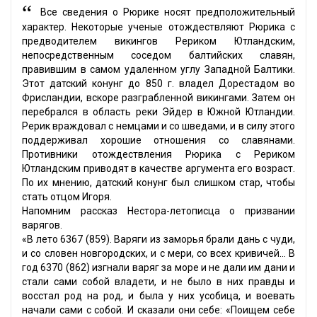
“
Все сведения о Рюрике носят предположительный
характер. Некоторые ученые отождествляют Рюрика с
предводителем викингов Рериком Ютландским,
непосредственным соседом балтийских славян,
правившим в самом удаленном углу Западной Балтики.
Этот датский конунг до 850 г. владел Дорестадом во
Фрисландии, вскоре разграбленной викингами. Затем он
перебрался в область реки Эйдер в Южной Ютландии.
Рерик враждовал с немцами и со шведами, и в силу этого
поддерживал хорошие отношения со славянами.
Противники отождествления Рюрика с Рериком
Ютландским приводят в качестве аргумента его возраст.
По их мнению, датский конунг был слишком стар, чтобы
стать отцом Игоря.
Напомним рассказ Нестора-летописца о призвании
варягов.
«В лето 6367 (859). Варяги из заморья брали дань с чуди,
и со словен новгородских, и с мери, со всех кривичей... В
год 6370 (862) изгнали варяг за море и не дали им дани и
стали сами собой владети, и не было в них правды и
восстал род на род, и была у них усобица, и воевать
начали сами с собой. И сказали они себе: «Поищем себе