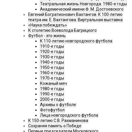
Театральная жизнь Новгорода. 1980-е годы
Академический имени Ф. М. Достоевского
Евгений Богратионович Вахтангов. К 100-летию
театра им. Е. Вахтангова. Виртуальная выставка
«Наука побеждать»
К столетию Всеволода Багрицкого
Футбол - это жизнь
К 110-летию новгородского футбола
1910-е годы
1920-е годы
1930-е годы
1940-е годы
1950-е годы
1960-е годы
1970-е годы
Кожаный мяч
1980-е годы
1990-е годы
2000-е годы
Архивы о футболе
Фотофутбол
Лица новгородского футбола
К 150-летию С.В. Рахманинова
Сохраняя память о Победе
Первые председатели Московского