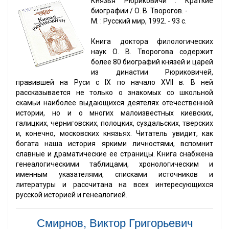
Князья Рюриковичи : Краткие
биографии / О. В. Творогов. -
М. : Русский мир, 1992. - 93 с.
Книга доктора филологических
наук О. В. Творогова содержит
более 80 биографий князей и царей
из династии Рюриковичей,
правившей на Руси с IX по начало XVII в. В ней
рассказывается не только о знакомых со школьной
скамьи наиболее выдающихся деятелях отечественной
истории, но и о многих малоизвестных киевских,
галицких, черниговских, полоцких, суздальских, тверских
и, конечно, московских князьях. Читатель увидит, как
богата наша история яркими личностями, вспомнит
славные и драматические ее страницы. Книга снабжена
генеалогическими таблицами, хронологическим и
именным указателями, списками источников и
литературы и рассчитана на всех интересующихся
русской историей и генеалогией.
Смирнов, Виктор Григорьевич