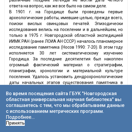
различные поздние легенды не могли дать четкого
ответа на вопрос, как же все было на самом деле.
В 1901 г. на Городище были проведены первые
археологические работы, имевшие целью, прежде всего,
поиски вислых свинцовых печатей. Эпизодически
исследования велись на поселении и в дальнейшем, но
только в 1975 г. Новгородской областной экспедицией
ИИМК РАН (ранее ЛОИА АН СССР) началось планомерное
исследование памятника (Носов 1990: 7-20). В этом году
исполняется 30 лет систематическому изучению
Городища. За последние десятилетия был накоплен
огромный фактический материал о стратиграфии,
планиграфии, хронологии и материальной культуре
поселения. Удалось установить дендрохронологические
даты начальных этапов существования памятника в
истоке Волхова, выявить характер его оборонительных
Во время посещения сайта ГБУК "Новгородская
конструкций. В 2003 г. на Городище была обнаружена
областная универсальная научная библиотека" вы
первая берестяная грамота, относящаяся к началу XII в.
”
соглашаетесь с тем, что мы обрабатываем данные
с использованием метрических программ.
Подробнее...
Носов, Е. Н.
Принять