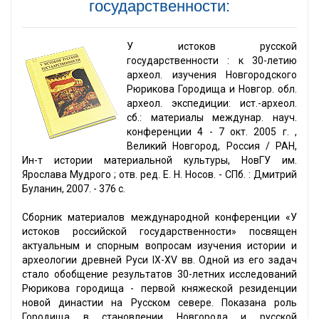
государственности:
У истоков русской
государственности : к 30-летию
археол. изучения Новгородского
Рюрикова Городища и Новгор. обл.
археол. экспедиции: ист.-археол.
сб.: материалы междунар. науч.
конференции 4 - 7 окт. 2005 г. ,
Великий Новгород, Россия / РАН,
Ин-т истории материальной культуры, НовГУ им.
Ярослава Мудрого ; отв. ред. Е. Н. Носов. - СПб. : Дмитрий
Буланин, 2007. - 376 с.
Сборник материалов международной конференции «У
истоков российской государственности» посвящен
актуальным и спорным вопросам изучения истории и
археологии древней Руси IX-XV вв. Одной из его задач
стало обобщение результатов 30-летних исследований
Рюрикова городища - первой княжеской резиденции
новой династии на Русском севере. Показана роль
Городища в становлении Новгорода и русской