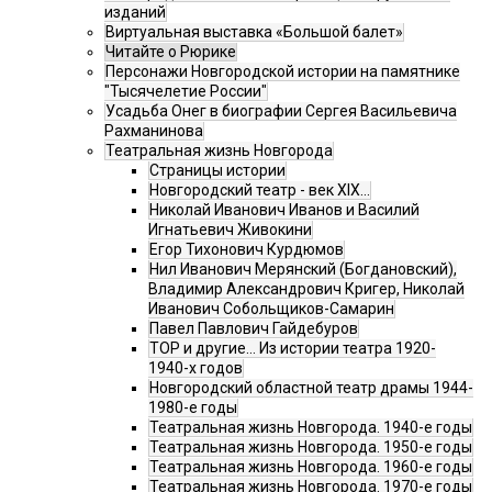
изданий
Виртуальная выставка «Большой балет»
Читайте о Рюрике
Персонажи Новгородской истории на памятнике
"Тысячелетие России"
Усадьба Онег в биографии Сергея Васильевича
Рахманинова
Театральная жизнь Новгорода
Страницы истории
Новгородский театр - век XIX…
Николай Иванович Иванов и Василий
Игнатьевич Живокини
Егор Тихонович Курдюмов
Нил Иванович Мерянский (Богдановский),
Владимир Александрович Кригер, Николай
Иванович Собольщиков-Самарин
Павел Павлович Гайдебуров
ТОР и другие… Из истории театра 1920-
1940-х годов
Новгородский областной театр драмы 1944-
1980-е годы
Театральная жизнь Новгорода. 1940-е годы
Театральная жизнь Новгорода. 1950-е годы
Театральная жизнь Новгорода. 1960-е годы
Театральная жизнь Новгорода. 1970-е годы