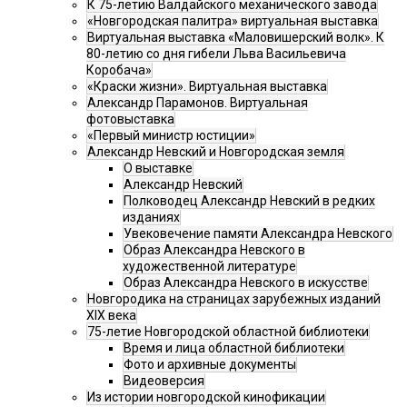
К 75-летию Валдайского механического завода
«Новгородская палитра» виртуальная выставка
Виртуальная выставка «Маловишерский волк». К
80-летию со дня гибели Льва Васильевича
Коробача»
«Краски жизни». Виртуальная выставка
Александр Парамонов. Виртуальная
фотовыставка
«Первый министр юстиции»
Александр Невский и Новгородская земля
О выставке
Александр Невский
Полководец Александр Невский в редких
изданиях
Увековечение памяти Александра Невского
Образ Александра Невского в
художественной литературе
Образ Александра Невского в искусстве
Новгородика на страницах зарубежных изданий
XIX века
75-летие Новгородской областной библиотеки
Время и лица областной библиотеки
Фото и архивные документы
Видеоверсия
Из истории новгородской кинофикации