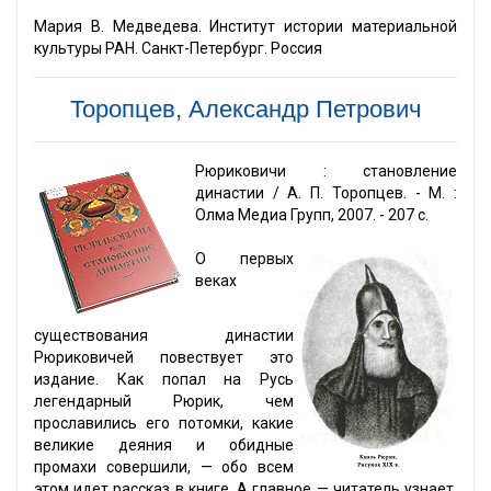
Мария В. Медведева. Институт истории материальной
культуры РАН. Санкт-Петербург. Россия
Торопцев, Александр Петрович
Рюриковичи : становление
династии / А. П. Торопцев. - М. :
Олма Медиа Групп, 2007. - 207 с.
О первых
веках
существования династии
Рюриковичей повествует это
издание. Как попал на Русь
легендарный Рюрик, чем
прославились его потомки, какие
великие деяния и обидные
промахи совершили, — обо всем
этом идет рассказ в книге. А главное — читатель узнает,