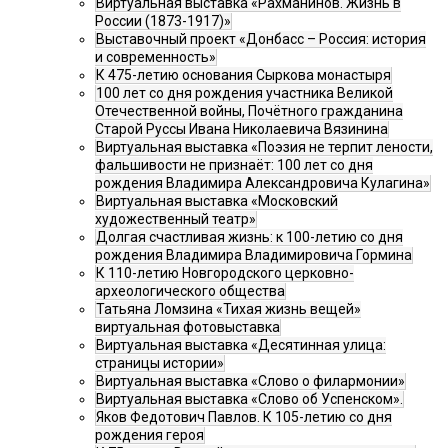
Виртуальная выставка «Рахманинов. Жизнь в
России (1873-1917)»
Выставочный проект «Донбасс – Россия: история
и современность»
К 475-летию основания Сыркова монастыря
100 лет со дня рождения участника Великой
Отечественной войны, Почётного гражданина
Старой Руссы Ивана Николаевича Вязинина
Виртуальная выставка «Поэзия не терпит лености,
фальшивости не признаёт: 100 лет со дня
рождения Владимира Александровича Кулагина»
Виртуальная выставка «Московский
художественный театр»
Долгая счастливая жизнь: к 100-летию со дня
рождения Владимира Владимировича Гормина
К 110-летию Новгородского церковно-
археологического общества
Татьяна Ломзина «Тихая жизнь вещей»
виртуальная фотовыставка
Виртуальная выставка «Десятинная улица:
страницы истории»
Виртуальная выставка «Слово о филармонии»
Виртуальная выставка «Слово об Успенском».
Яков Федотович Павлов. К 105-летию со дня
рождения героя