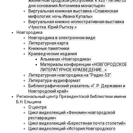
жизни Новгородской республики: к 920 - летию со
дня основания Антониева монастыря»
Виртуальная книжная выставка «Славянская
мифология: ночь Ивана Купалы»
Виртуальная книжно-иллюстративная выставка
«Чукотка. Юрий Рытхэу.»
Новгородика
Новгородика в электронном виде
Литературная карта
Книжные памятники
Краеведческие издания
Альманах «Новгородика»
Материалы конференции «НОВГОРОДСКОЕ
ЛИТЕРАТУРНОЕ КРАЕВЕДЕНИЕ...»
Литературная новгородика на "Радио-53"
Литература-аудиоформат
Библиографический указатель «Г. Р. Державин и
Новгородский край»
Региональный центр Президентской библиотеки имени
Б.Н. Ельцина
О центре
Цикл видеолекций «Феномен новгородской
реставрации»
Цикл видеолекций «Берестяная почта столетий»
Цикл видеолекций «История Новгородского