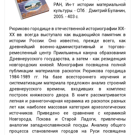
РАН, Ин-т истории материальной
культуры. - СПб. : Дмитрий Буланин,
2005. - 403 с.
Рюриково городище в отечественной историографии XIX-
XX вв. всегда выступало как выдающийся памятник в
истории России. Оно известно, прежде всего, как
древнейший военно-административный и торгово-
ремесленный центр Приильменья кануна образования
Древнерусского государства, а затем - как резиденция
новгородских князей. Монография посвящена полной
публикации материалов раскопок Рюрикова городища
1984-1989 гг. На базе всестороннего изучения и
систематизации материала предложен анализ строений
древнерусского времени, входивших в комплекс
построек княжеского двора. В книге рассматривается
лепная и раннегончарная керамика из раскопок разных
лет как наиболее массовая категория археологических
источников. Приведено ее сравнение с керамикой
Новгорода, Пскова и Старой Ладоги, привлечены
аналогии западнославянской посуды. Анализу общего
процесса становления городов на Руси посвящена