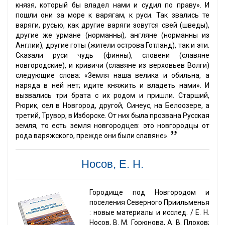
князя, который бы владел нами и судил по праву». И
пошли они за море к варягам, к руси. Так звались те
варяги, русью, как другие варяги зовутся свей (шведы),
другие же урмане (норманны), англяне (норманны из
Англии), другие готы (жители острова Готланд), так и эти.
Сказали руси чудь (финны), словени (славяне
новгородские), и кривичи (славяне из верховьев Волги)
следующие слова: «Земля наша велика и обильна, а
наряда в ней нет; идите княжить и владеть нами». И
вызвались три брата с их родом и пришли. Старший,
Рюрик, сел в Новгород, другой, Синеус, на Белоозере, а
третий, Трувор, в Изборске. От них была прозвана Русская
земля, то есть земля новгородцев: это новгородцы от
”
рода варяжского, прежде они были славяне».
Носов, Е. Н.
Городище под Новгородом и
поселения Северного Приильменья
: новые материалы и исслед. / Е. Н.
Носов, В. М. Горюнова, А. В. Плохов;