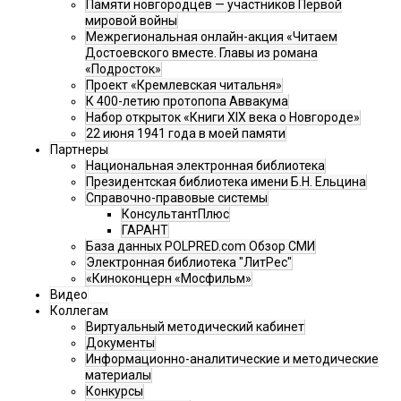
Памяти новгородцев — участников Первой
мировой войны
Межрегиональная онлайн-акция «Читаем
Достоевского вместе. Главы из романа
«Подросток»
Проект «Кремлевская читальня»
К 400-летию протопопа Аввакума
Набор открыток «Книги XIX века о Новгороде»
22 июня 1941 года в моей памяти
Партнеры
Национальная электронная библиотека
Президентская библиотека имени Б.Н. Ельцина
Справочно-правовые системы
КонсультантПлюс
ГАРАНТ
База данных POLPRED.com Обзор СМИ
Электронная библиотека "ЛитРес"
«Киноконцерн «Мосфильм»
Видео
Коллегам
Виртуальный методический кабинет
Документы
Информационно-аналитические и методические
материалы
Конкурсы