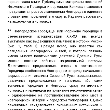
первая глава книги. Публикуемые материалы поселений
Ильменского Поозерья и верховьев Волхова позволяют
представить процесс становления Новгорода в единстве
с развитием поселений его округи. Издание рассчитано
на археологов и историков.
“
Новгородское Городище, или Рюриково городище в
отечественной историографии XIX-XX вв. всегда
выступало как выдающийся памятник в истории России
(рис. 1, табл. I). Прежде всего, оно известно как
резиденция новгородских князей, с которой связаны
имена многих политических деятелей Древней Руси,
многие важные события национальной истории.
Десятилетия продолжались споры о соотношении
Городища с собственно Новгородом в период начального
формирования столицы Северной Руси, высказывались
различные предположения и гипотезы, ибо сами
топонимы Городище и Новгород сразу наталкивали
историков и краеведов на признание несомненной связи
и одновременно на противопоставление этих мест в
новгородской истории и городской топографии. Однако
лаконичные свидетельства письменных источников и