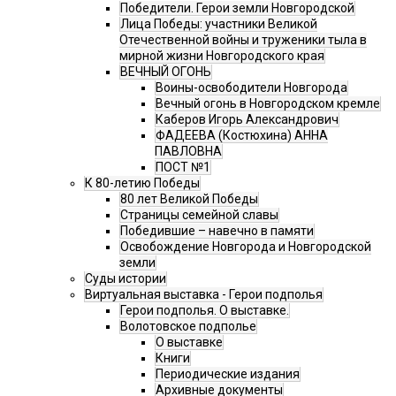
Победители. Герои земли Новгородской
Лица Победы: участники Великой
Отечественной войны и труженики тыла в
мирной жизни Новгородского края
ВЕЧНЫЙ ОГОНЬ
Воины-освободители Новгорода
Вечный огонь в Новгородском кремле
Каберов Игорь Александрович
ФАДЕЕВА (Костюхина) АННА
ПАВЛОВНА
ПОСТ №1
К 80-летию Победы
80 лет Великой Победы
Страницы семейной славы
Победившие – навечно в памяти
Освобождение Новгорода и Новгородской
земли
Суды истории
Виртуальная выставка - Герои подполья
Герои подполья. О выставке.
Волотовское подполье
О выставке
Книги
Периодические издания
Архивные документы