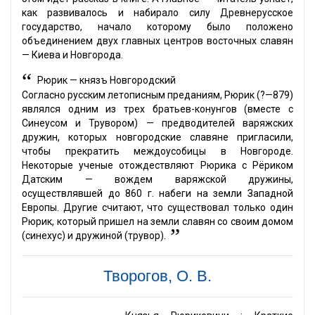
как развивалось и набирало силу Древнерусское
государство, начало которому было положено
объединением двух главных центров восточных славян
— Киева и Новгорода.
“
Рюрик — князъ Новгородский
Согласно русским летописным преданиям, Рюрик (?—879)
являлся одним из трех братьев-конунгов (вместе с
Синеусом и Трувором) — предводителей варяжских
дружин, которых новгородские славяне пригласили,
чтобы прекратить междоусобицы в Новгороде.
Некоторые ученые отождествляют Рюрика с Рёриком
Датским — вождем варяжской дружины,
осуществлявшей до 860 г. набеги на земли Западной
Европы. Другие считают, что существовал только один
Рюрик, который пришел на земли славян со своим домом
”
(синехус) и дружиной (трувор).
Творогов, О. В.