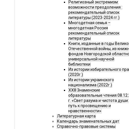
Религиозный экстремизм:
возможности преодоления :
рекомендательный список
литературы (2023-2024 гг.)
Многодетная семья –
многодетная Россия
рекомендательный список
литературы
Книги, изданные в годы Велико
Отечественной войны, из книж
фондов Новгородской областн
универсальной научной
библиотеки
Из истории избирательного пр
(2020г.)
Из истории украинского
национализма (2022г.)
XXIII Знаменские
образовательные чтения 08.12.
г. «Свет разума и чистота души:
путь к просвещению и
нравственности»
Литературная карта
Календарь знаменательных дат
Справочно-правовые системы