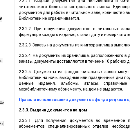
2.3.2.1. Выдача документов для пользования в чит
читательского билета и контрольного листка. Едино
документов для работы в читальном зале, количество в
Библиотеки не ограничивается.
ой
2.3.2.2. При получении документов в читальных за
формуляре каждого издания, ставит дату и номер читате
2.3.2.3. Заказы на документы из книгохранилища выполня
2.3.2.4. На документы из хранилища, расположенного в
ов
заказы, документы доставляются в течение 10 рабочих д
2.3.2.5. Документы из фондов читальных залов могу
Библиотеки на ночь, выходные или праздничные дни под 
ценные издания, альбомы, атласы, справочны
межбиблиотечному абонементу, на дом не выдаются.
Правила использования документов фонда редких и 
х»
2.3.3.
Выдача документов на дом
2.3.3.1. Для получения документов во временное 
и»
абонементов специализированных отделов необхо