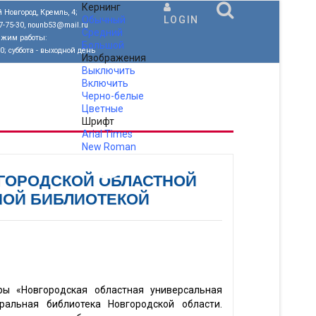
Кернинг
 Новгород, Кремль, 4;
Обычный
LOGIN
77-75-30, nounb53@mail.ru
Средний
ежим работы:
Большой
00; суббота - выходной день
Изображения
Выключить
Включить
Черно-белые
Цветные
Шрифт
Arial
Times
New Roman
.
ГОРОДСКОЙ ОБЛАСТНОЙ
НОЙ БИБЛИОТЕКОЙ
ры «Новгородская областная универсальная
ральная библиотека Новгородской области.