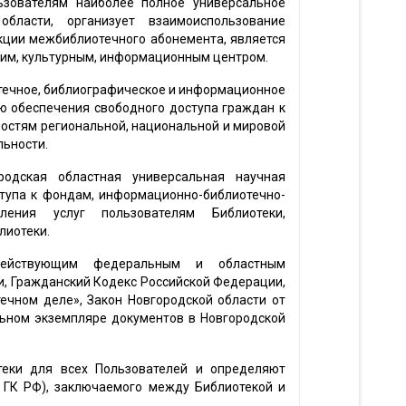
ьзователям наиболее полное универсальное
бласти, организует взаимоиспользование
кции межбиблиотечного абонемента, является
ким, культурным, информационным центром.
отечное, библиографическое и информационное
ю обеспечения свободного доступа граждан к
остям региональной, национальной и мировой
льности.
родская областная универсальная научная
ступа к фондам, информационно-библиотечно-
ения услуг пользователям Библиотеки,
лиотеки.
действующим федеральным и областным
, Гражданский Кодекс Российской Федерации,
ечном деле», Закон Новгородской области от
льном экземпляре документов в Новгородской
теки для всех Пользователей и определяют
8 ГК РФ), заключаемого между Библиотекой и