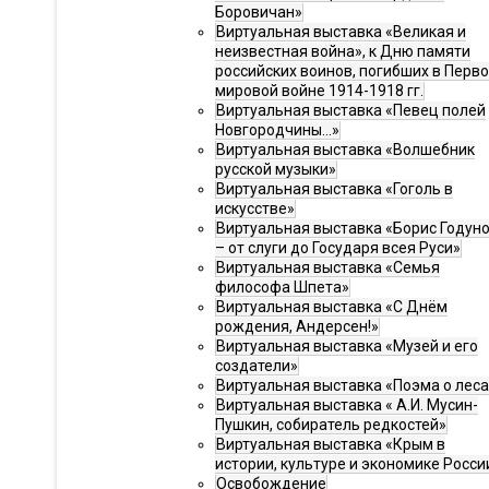
Боровичан»
Виртуальная выставка «Великая и
неизвестная война», к Дню памяти
российских воинов, погибших в Перв
мировой войне 1914-1918 гг.
Виртуальная выставка «Певец полей
Новгородчины…»
Виртуальная выставка «Волшебник
русской музыки»
Виртуальная выставка «Гоголь в
искусстве»
Виртуальная выставка «Борис Годун
– от слуги до Государя всея Руси»
Виртуальная выставка «Семья
философа Шпета»
Виртуальная выставка «С Днём
рождения, Андерсен!»
Виртуальная выставка «Музей и его
создатели»
Виртуальная выставка «Поэма о леса
Виртуальная выставка « А.И. Мусин-
Пушкин, собиратель редкостей»
Виртуальная выставка «Крым в
истории, культуре и экономике Росси
Освобождение