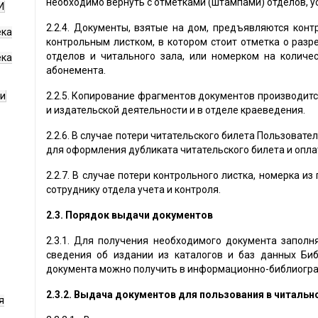
необходимо вернуть с отметками (штампами) отделов, у
И
2.2.4. Документы, взятые на дом, предъявляются конт
ека
контрольным листком, в котором стоит отметка о разр
отделов и читального зала, или номерком на количе
ека
абонемента.
ги
2.2.5. Копирование фрагментов документов производитс
и издательской деятельности и в отделе краеведения.
2.2.6. В случае потери читательского билета Пользовате
для оформления дубликата читательского билета и опла
2.2.7. В случае потери контрольного листка, номерка и
сотруднику отдела учета и контроля.
2.3. Порядок выдачи документов
2.3.1. Для получения необходимого документа заполня
сведения об издании из каталогов и баз данных Би
документа можно получить в информационно-библиогра
2.3.2.
Выдача документов для пользования в читальн
я