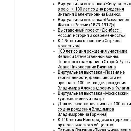
Виртуальная выставка «Живу здесь 
в раю…»: 130 лет со дня рождения
Виталия Валентиновича Бианки.
Виртуальная выставка «Рахманинов.
Жизнь в России (1873-1917)»
Выставочный проект «Донбасс –
Россия: история и современность»
К 475-летию основания Сыркова
монастыря
100 лет со дня рождения участника
Великой Отечественной войны,
Почётного гражданина Старой Руссы
Ивана Николаевича Вязинина
Виртуальная выставка «Поэзия не
терпит лености, фальшивости не
признаёт: 100 лет со дня рождения
Владимира Александровича Кулагин
Виртуальная выставка «Московский
художественный театр»
Долгая счастливая жизнь: к 100-лет
со дня рождения Владимира
Владимировича Гормина
К 110-летию Новгородского церковн
археологического общества
Татьяна Ломзина «Тихая жизнь веще