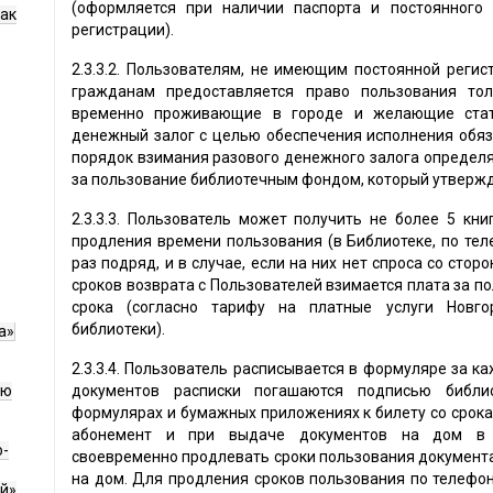
(оформляется при наличии паспорта и постоянного 
как
регистрации).
2.3.3.2. Пользователям, не имеющим постоянной регис
гражданам предоставляется право пользования тол
временно проживающие в городе и желающие стать
денежный залог с целью обеспечения исполнения обяза
порядок взимания разового денежного залога определ
за пользование библиотечным фондом, который утвержд
2.3.3.3. Пользователь может получить не более 5 кн
продления времени пользования (в Библиотеке, по теле
раз подряд, и в случае, если на них нет спроса со сто
сроков возврата с Пользователей взимается плата за п
срока (согласно тарифу на платные услуги Новго
библиотеки).
а»
2.3.3.4. Пользователь расписывается в формуляре за 
ию
документов расписки погашаются подписью библио
формулярах и бумажных приложениях к билету со срока
абонемент и при выдаче документов на дом в с
о-
своевременно продлевать сроки пользования документа
на дом. Для продления сроков пользования по телефо
й»