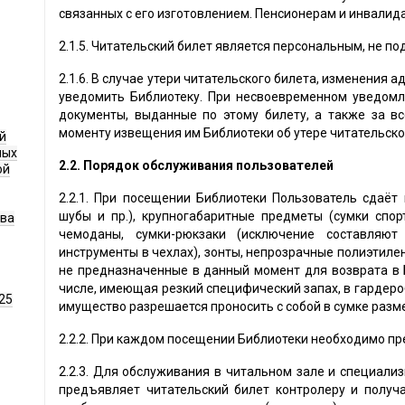
связанных с его изготовлением. Пенсионерам и инвалид
2.1.5. Читательский билет является персональным, не п
2.1.6. В случае утери читательского билета, изменения
уведомить Библиотеку. При несвоевременном уведомл
документы, выданные по этому билету, а также за в
моменту извещения им Библиотеки об утере читательско
й
ных
2.2. Порядок обслуживания пользователей
ой
2.2.1. При посещении Библиотеки Пользователь сдаёт 
шубы и пр.), крупногабаритные предметы (сумки спор
ава
чемоданы, сумки-рюкзаки (исключение составляют
инструменты в чехлах), зонты, непрозрачные полиэтилен
не предназначенные в данный момент для возврата в Б
числе, имеющая резкий специфический запах, в гардеро
25
имущество разрешается проносить с собой в сумке разме
2.2.2. При каждом посещении Библиотеки необходимо пр
2.2.3. Для обслуживания в читальном зале и специали
предъявляет читательский билет контролеру и получ