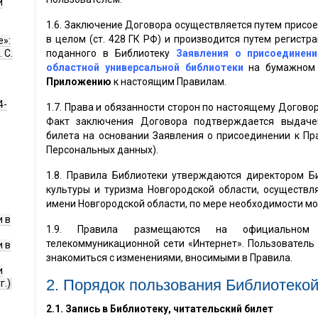
и
1.6. Заключение Договора осуществляется путем присо
в целом (ст. 428 ГК РФ) и производится путем регистр
е»:
 С.
поданного в Библиотеку
Заявления о присоединен
областной универсальной библиотеки
на бумажном н
Приложению
к настоящим Правилам.
4-
1.7. Права и обязанности сторон по настоящему Догово
Факт заключения Договора подтверждается выдачей
билета на основании Заявления о присоединении к Пр
Персональных данных).
1.8. Правила Библиотеки утверждаются директором Б
культуры и туризма Новгородской области, осуществ
имени Новгородской области, по мере необходимости мо
 в
1.9. Правила размещаются на официальном 
телекоммуникационной сети «Интернет». Пользователь 
 в
знакомиться с изменениями, вносимыми в Правила.
и
2. Порядок пользования Библиотеко
г.)
2.1.
Запись в Библиотеку, читательский билет