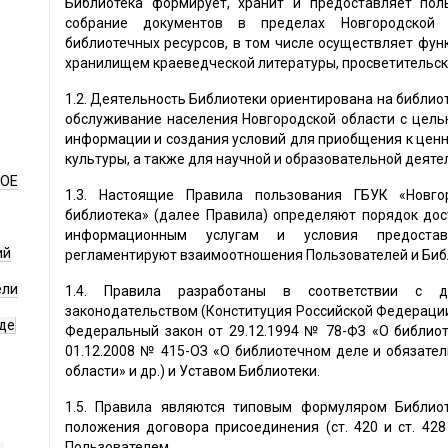
Библиотека формирует, хранит и предоставляет пол
собрание документов в пределах Новгородской о
библиотечных ресурсов, в том числе осуществляет фун
хранилищем краеведческой литературы, просветительс
1.2. Деятельность Библиотеки ориентирована на библи
обслуживание населения Новгородской области с цель
информации и создания условий для приобщения к ценн
культуры, а также для научной и образовательной деяте
НОЕ
1.3. Настоящие Правила пользования ГБУК «Новго
библиотека» (далее Правила) определяют порядок до
информационным услугам и условия предоставл
ий
регламентируют взаимоотношения Пользователей и Биб
ели
1.4. Правила разработаны в соответствии с 
законодательством (Конституция Российской Федерации
де
Федеральный закон от 29.12.1994 № 78-ФЗ «О библиот
01.12.2008 № 415-ОЗ «О библиотечном деле и обязате
области» и др.) и Уставом Библиотеки.
1.5. Правила являются типовым формуляром Библио
положения договора присоединения (ст. 420 и ст. 42
Пользователем.