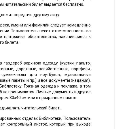
ам читательский билет выдается бесплатно.
одлежит передаче другому лицу.
 адреса, имени или фамилии следует немедленно
ении Пользователь несет ответственность за
се платежные обязательства, накопившиеся к
го билета.
в гардероб верхнюю одежду (куртки, пальто,
тивные, дорожные, хозяйственные, портфели,
 сумки-чехлы для ноутбуков, музыкальные
овые пакеты и пр.) и все документы (издания),
иблиотеку. Грязная одежда и поклажа, в том
б не принимаются. Личные документы и другое
ром 30х40 см. или в прозрачном пакете.
едъявлять читательский билет.
зированных отделах Библиотеки, Пользователь
ает контрольный листок, который при выходе