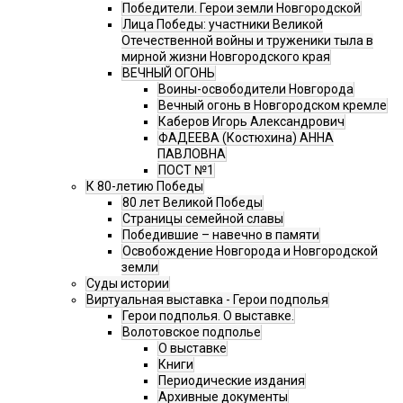
Победители. Герои земли Новгородской
Лица Победы: участники Великой
Отечественной войны и труженики тыла в
мирной жизни Новгородского края
ВЕЧНЫЙ ОГОНЬ
Воины-освободители Новгорода
Вечный огонь в Новгородском кремле
Каберов Игорь Александрович
ФАДЕЕВА (Костюхина) АННА
ПАВЛОВНА
ПОСТ №1
К 80-летию Победы
80 лет Великой Победы
Страницы семейной славы
Победившие – навечно в памяти
Освобождение Новгорода и Новгородской
земли
Суды истории
Виртуальная выставка - Герои подполья
Герои подполья. О выставке.
Волотовское подполье
О выставке
Книги
Периодические издания
Архивные документы