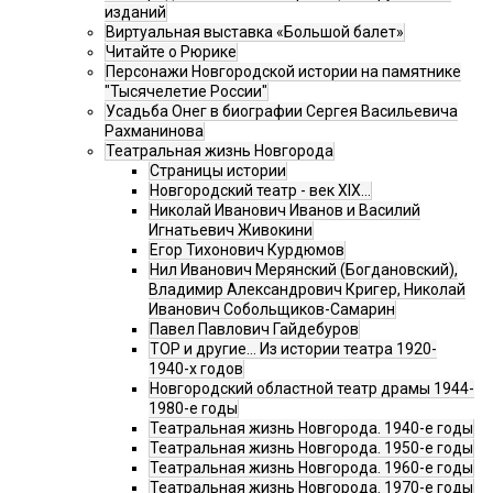
изданий
Виртуальная выставка «Большой балет»
Читайте о Рюрике
Персонажи Новгородской истории на памятнике
"Тысячелетие России"
Усадьба Онег в биографии Сергея Васильевича
Рахманинова
Театральная жизнь Новгорода
Страницы истории
Новгородский театр - век XIX…
Николай Иванович Иванов и Василий
Игнатьевич Живокини
Егор Тихонович Курдюмов
Нил Иванович Мерянский (Богдановский),
Владимир Александрович Кригер, Николай
Иванович Собольщиков-Самарин
Павел Павлович Гайдебуров
ТОР и другие… Из истории театра 1920-
1940-х годов
Новгородский областной театр драмы 1944-
1980-е годы
Театральная жизнь Новгорода. 1940-е годы
Театральная жизнь Новгорода. 1950-е годы
Театральная жизнь Новгорода. 1960-е годы
Театральная жизнь Новгорода. 1970-е годы