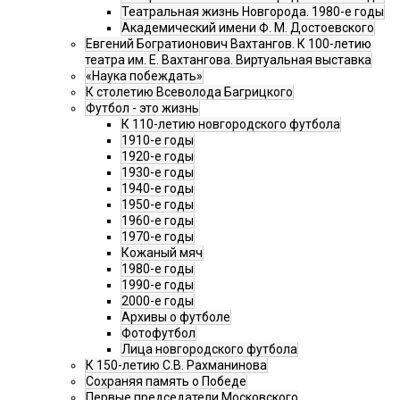
Театральная жизнь Новгорода. 1980-е годы
Академический имени Ф. М. Достоевского
Евгений Богратионович Вахтангов. К 100-летию
театра им. Е. Вахтангова. Виртуальная выставка
«Наука побеждать»
К столетию Всеволода Багрицкого
Футбол - это жизнь
К 110-летию новгородского футбола
1910-е годы
1920-е годы
1930-е годы
1940-е годы
1950-е годы
1960-е годы
1970-е годы
Кожаный мяч
1980-е годы
1990-е годы
2000-е годы
Архивы о футболе
Фотофутбол
Лица новгородского футбола
К 150-летию С.В. Рахманинова
Сохраняя память о Победе
Первые председатели Московского