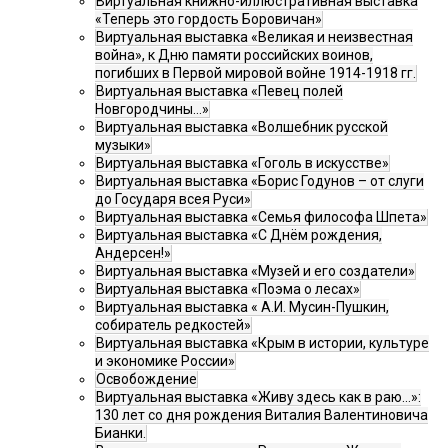
Виртуальная книжно-иллюстративная выставка
«Теперь это гордость Боровичан»
Виртуальная выставка «Великая и неизвестная
война», к Дню памяти российских воинов,
погибших в Первой мировой войне 1914-1918 гг.
Виртуальная выставка «Певец полей
Новгородчины…»
Виртуальная выставка «Волшебник русской
музыки»
Виртуальная выставка «Гоголь в искусстве»
Виртуальная выставка «Борис Годунов – от слуги
до Государя всея Руси»
Виртуальная выставка «Семья философа Шпета»
Виртуальная выставка «С Днём рождения,
Андерсен!»
Виртуальная выставка «Музей и его создатели»
Виртуальная выставка «Поэма о лесах»
Виртуальная выставка « А.И. Мусин-Пушкин,
собиратель редкостей»
Виртуальная выставка «Крым в истории, культуре
и экономике России»
Освобождение
Виртуальная выставка «Живу здесь как в раю…»:
130 лет со дня рождения Виталия Валентиновича
Бианки.