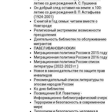
летию со дня рождения А. С. Пушкина
Он добрый след оставил на земле: к 100-
летию со дня рождения В. П. Астафьева
(1924-2001)
С книгой в Год семьи: читаем вместе о
Новгороде
Религиозный экстремизм: возможности
преодоления
Деятельность библиотек по обслуживанию
мигрантов
ПАВЕЛ ИВАНОВИЧ ЮКИН
Миграционная политика России в 2015 году
Миграционная политика России в 2016 году
Миграционная политика России список
литературы (2022-2023 гг.)
Новое в законодательстве по защите прав
инвалидов
Рекомендательный список литературы по
эпосам народов России
Ко дню библиотек
Посвящение В.И. Поветкину -
Информационно-библиографический очерк
Терроризм и безопасность в современном
мире
Терроризм и безопасность человека в