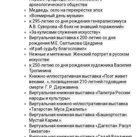
археологического общества
Медведь: село на перекрёстке эпох
«Всемирный день музыки»
к 295-летию со дня рождения генералиссимуса
А.В. Суворова «В боях не знавший поражений»
«За кулисами служения искусству»
Виртуальная выставка к 200-летию со дня
рождения М.Е. Салтыкова-Щедрина
«И раб судьбу благословил»
Нежные и мятежные. Женский портрет в русском
искусстве
к 250-летию со дня рождения художника Василия
Тропинина
Книжно-иллюстративная выставка «Поэт живет
веками…», посвященная 210-летней годовщине
смерти Г. Р. Державина.
Виртуальная книжная выставка «Палитра России:
народы и культуры»
Виртуальная книжно-иллюстративная выставка
«Татарстан. Муса Джалиль»
Виртуальная книжная выставка «Башкортостан.
Мустай Карим.»
Виртуальная книжная выставка «Дагестан. Расул
Гамзатов»
Виртуальная книжная выставка «Садай Владимир