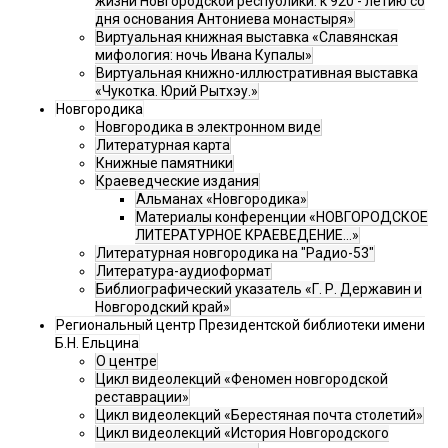
жизни Новгородской республики: к 920 - летию со
дня основания Антониева монастыря»
Виртуальная книжная выставка «Славянская
мифология: ночь Ивана Купалы»
Виртуальная книжно-иллюстративная выставка
«Чукотка. Юрий Рытхэу.»
Новгородика
Новгородика в электронном виде
Литературная карта
Книжные памятники
Краеведческие издания
Альманах «Новгородика»
Материалы конференции «НОВГОРОДСКОЕ
ЛИТЕРАТУРНОЕ КРАЕВЕДЕНИЕ...»
Литературная новгородика на "Радио-53"
Литература-аудиоформат
Библиографический указатель «Г. Р. Державин и
Новгородский край»
Региональный центр Президентской библиотеки имени
Б.Н. Ельцина
О центре
Цикл видеолекций «Феномен новгородской
реставрации»
Цикл видеолекций «Берестяная почта столетий»
Цикл видеолекций «История Новгородского