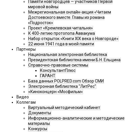
Памяти новгородцев — участников Первой
мировой войны
Межрегиональная онлайн-акция «Читаем
Достоевского вместе. Главы из романа
«Подросток»
Проект «Кремлевская читальня»
К 400-летию протопопа Аввакума
Набор открыток «Книги XIX века о Новгороде»
22 июня 1941 года в моей памяти
Партнеры
Национальная электронная библиотека
Президентская библиотека имени Б.Н. Ельцина
Справочно-правовые системы
КонсультантПлюс
ГАРАНТ
База данных POLPRED.com Обзор СМИ
Электронная библиотека "ЛитРес"
«Киноконцерн «Мосфильм»
Видео
Коллегам
Виртуальный методический кабинет
Документы
Информационно-аналитические и методические
материалы
Конкурсы