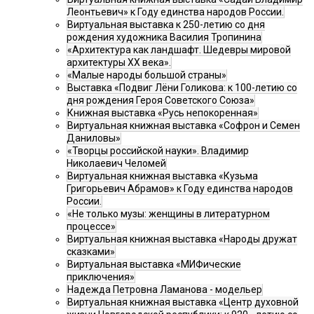
Леонтьевич» к Году единства народов России.
Виртуальная выставка к 250-летию со дня
рождения художника Василия Тропинина
«Архитектура как ландшафт. Шедевры мировой
архитектуры XX века».
«Малые народы большой страны»
Выставка «Подвиг Лёни Голикова: к 100-летию со
дня рождения Героя Советского Союза»
Книжная выставка «Русь непокоренная»
Виртуальная книжная выставка «Софрон и Семен
Даниловы»
«Творцы российской науки». Владимир
Николаевич Челомей
Виртуальная книжная выставка «Кузьма
Григорьевич Абрамов» к Году единства народов
России.
«Не только музы: женщины в литературном
процессе»
Виртуальная книжная выставка «Народы дружат
сказками»
Виртуальная выставка «МИФические
приключения»
Надежда Петровна Ламанова - модельер
Виртуальная книжная выставка «Центр духовной