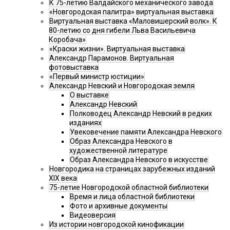
К 75-летию Валдайского механического завода
«Новгородская палитра» виртуальная выставка
Виртуальная выставка «Маловишерский волк». К
80-летию со дня гибели Льва Васильевича
Коробача»
«Краски жизни». Виртуальная выставка
Александр Парамонов. Виртуальная
фотовыставка
«Первый министр юстиции»
Александр Невский и Новгородская земля
О выставке
Александр Невский
Полководец Александр Невский в редких
изданиях
Увековечение памяти Александра Невского
Образ Александра Невского в
художественной литературе
Образ Александра Невского в искусстве
Новгородика на страницах зарубежных изданий
XIX века
75-летие Новгородской областной библиотеки
Время и лица областной библиотеки
Фото и архивные документы
Видеоверсия
Из истории новгородской кинофикации