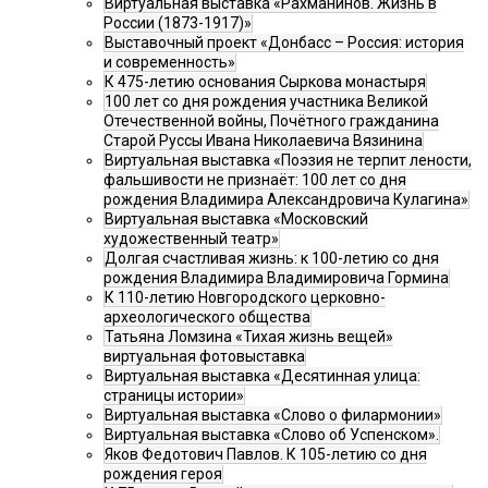
Виртуальная выставка «Рахманинов. Жизнь в
России (1873-1917)»
Выставочный проект «Донбасс – Россия: история
и современность»
К 475-летию основания Сыркова монастыря
100 лет со дня рождения участника Великой
Отечественной войны, Почётного гражданина
Старой Руссы Ивана Николаевича Вязинина
Виртуальная выставка «Поэзия не терпит лености,
фальшивости не признаёт: 100 лет со дня
рождения Владимира Александровича Кулагина»
Виртуальная выставка «Московский
художественный театр»
Долгая счастливая жизнь: к 100-летию со дня
рождения Владимира Владимировича Гормина
К 110-летию Новгородского церковно-
археологического общества
Татьяна Ломзина «Тихая жизнь вещей»
виртуальная фотовыставка
Виртуальная выставка «Десятинная улица:
страницы истории»
Виртуальная выставка «Слово о филармонии»
Виртуальная выставка «Слово об Успенском».
Яков Федотович Павлов. К 105-летию со дня
рождения героя