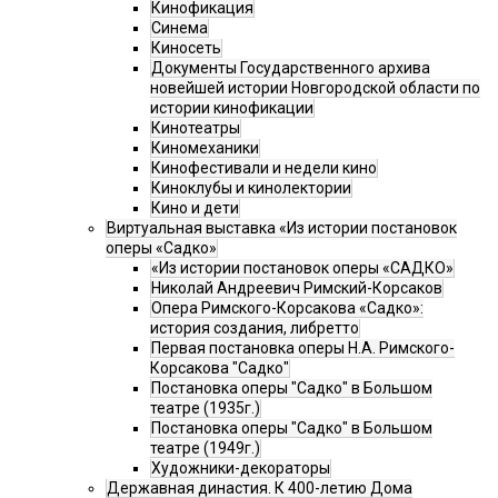
Кинофикация
Синема
Киносеть
Документы Государственного архива
новейшей истории Новгородской области по
истории кинофикации
Кинотеатры
Киномеханики
Кинофестивали и недели кино
Киноклубы и кинолектории
Кино и дети
Виртуальная выставка «Из истории постановок
оперы «Садко»
«Из истории постановок оперы «САДКО»
Николай Андреевич Римский-Корсаков
Опера Римского-Корсакова «Садко»:
история создания, либретто
Первая постановка оперы Н.А. Римского-
Корсакова "Садко"
Постановка оперы "Садко" в Большом
театре (1935г.)
Постановка оперы "Садко" в Большом
театре (1949г.)
Художники-декораторы
Державная династия. К 400-летию Дома