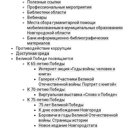
Полезные ссылки
Профессиональные мероприятия
Библиотеки области
Вебинары
Места сбора гуманитарной помощи
мобилизованным в муниципальных образованиях
Новгородской области
Банк информационно-библиографических
материалов
Противодействие коррупции
Доступная среда
Великой Победе посвящается
К 65-летию Победы
Интернет-акция «Годы войны: человек и
книга»
Галерея «Участники Великой
Отечественной войны: Портрет с книгой»
К 70-летию Победы:
Виртуальная выставка «Слово о Победе»
К 75-летию Победы
75 лет Великой Победы
К дню освобождения Новгорода
Боровичи в годы Великой Отечественной
войны. Страницы истории
Новое издание Новгородстата