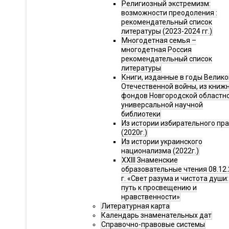
Религиозный экстремизм:
возможности преодоления :
рекомендательный список
литературы (2023-2024 гг.)
Многодетная семья –
многодетная Россия
рекомендательный список
литературы
Книги, изданные в годы Велико
Отечественной войны, из книж
фондов Новгородской областн
универсальной научной
библиотеки
Из истории избирательного пр
(2020г.)
Из истории украинского
национализма (2022г.)
XXIII Знаменские
образовательные чтения 08.12.
г. «Свет разума и чистота души:
путь к просвещению и
нравственности»
Литературная карта
Календарь знаменательных дат
Справочно-правовые системы