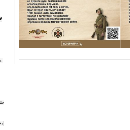
ой
ов
х»
и»