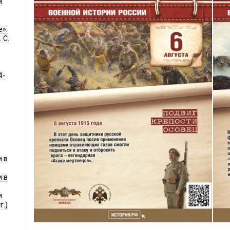
и
е»:
 С.
4-
 в
 в
и
г.)