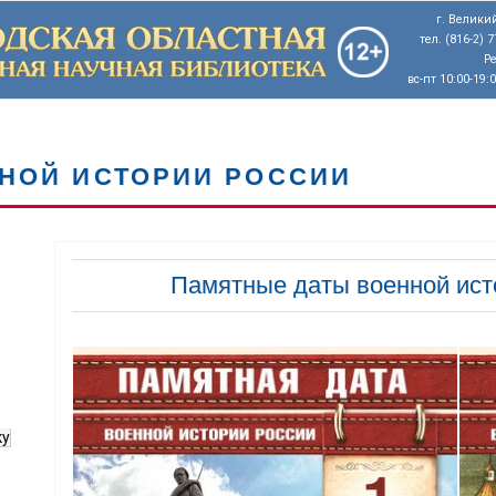
г. Великий
тел. (816-2) 
Р
вс-пт 10:00-19:
НОЙ ИСТОРИИ РОССИИ
Памятные даты военной исто
ку