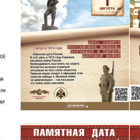
НОЕ
ий
ели
де