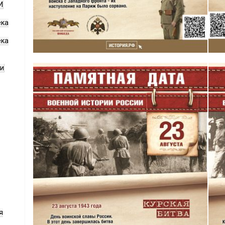
И
ека
ека
ги
я