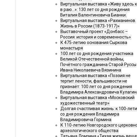
Виртуальная выставка «Живу здесь 
в раю…»: 130 лет со дня рождения
Виталия Валентиновича Бианки.
Виртуальная выставка «Рахманинов.
Жизнь в России (1873-1917)»
Выставочный проект «Донбасс –
Россия: история и современность»
К 475-летию основания Сыркова
монастыря
100 лет со дня рождения участника
Великой Отечественной войны,
Почётного гражданина Старой Руссы
Ивана Николаевича Вязинина
Виртуальная выставка «Поэзия не
терпит лености, фальшивости не
признаёт: 100 лет со дня рождения
Владимира Александровича Кулагин
Виртуальная выставка «Московский
художественный театр»
Долгая счастливая жизнь: к 100-лет
со дня рождения Владимира
Владимировича Гормина
К 110-летию Новгородского церковн
археологического общества
Татьяна Ломзина «Тихая жизнь веще