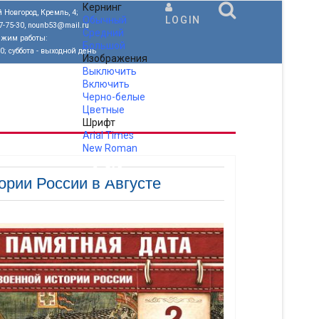
Кернинг
 Новгород, Кремль, 4;
Обычный
LOGIN
77-75-30, nounb53@mail.ru
Средний
ежим работы:
Большой
00; суббота - выходной день
Изображения
Выключить
Включить
Черно-белые
Цветные
Шрифт
Arial
Times
New Roman
.
рии России в Августе