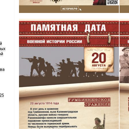
й
ных
ой
ава
25