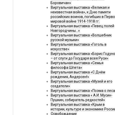
Боровичан»
Виртуальная выставка «Великая и
неизвестная война», к Дню памяти
российских воинов, погибших в Перв
мировой войне 1914-1918 гг.
Виртуальная выставка «Певец полей
Новгородчины…»
Виртуальная выставка «Волшебник
русской музыки»
Виртуальная выставка «Гоголь в
искусстве»
Виртуальная выставка «Борис Годун
– от слуги до Государя всея Руси»
Виртуальная выставка «Семья
философа Шпета»
Виртуальная выставка «С Днём
рождения, Андерсен!»
Виртуальная выставка «Музей и его
создатели»
Виртуальная выставка «Поэма о леса
Виртуальная выставка « А.И. Мусин-
Пушкин, собиратель редкостей»
Виртуальная выставка «Крым в
истории, культуре и экономике Росси
Освобождение