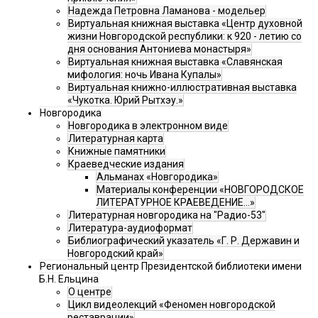
Надежда Петровна Ламанова - модельер
Виртуальная книжная выставка «Центр духовной
жизни Новгородской республики: к 920 - летию со
дня основания Антониева монастыря»
Виртуальная книжная выставка «Славянская
мифология: ночь Ивана Купалы»
Виртуальная книжно-иллюстративная выставка
«Чукотка. Юрий Рытхэу.»
Новгородика
Новгородика в электронном виде
Литературная карта
Книжные памятники
Краеведческие издания
Альманах «Новгородика»
Материалы конференции «НОВГОРОДСКОЕ
ЛИТЕРАТУРНОЕ КРАЕВЕДЕНИЕ...»
Литературная новгородика на "Радио-53"
Литература-аудиоформат
Библиографический указатель «Г. Р. Державин и
Новгородский край»
Региональный центр Президентской библиотеки имени
Б.Н. Ельцина
О центре
Цикл видеолекций «Феномен новгородской
реставрации»