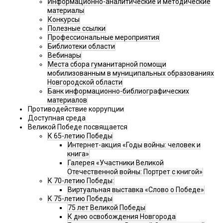
Информационно-аналитические и методические
материалы
Конкурсы
Полезные ссылки
Профессиональные мероприятия
Библиотеки области
Вебинары
Места сбора гуманитарной помощи
мобилизованным в муниципальных образованиях
Новгородской области
Банк информационно-библиографических
материалов
Противодействие коррупции
Доступная среда
Великой Победе посвящается
К 65-летию Победы
Интернет-акция «Годы войны: человек и
книга»
Галерея «Участники Великой
Отечественной войны: Портрет с книгой»
К 70-летию Победы:
Виртуальная выставка «Слово о Победе»
К 75-летию Победы
75 лет Великой Победы
К дню освобождения Новгорода