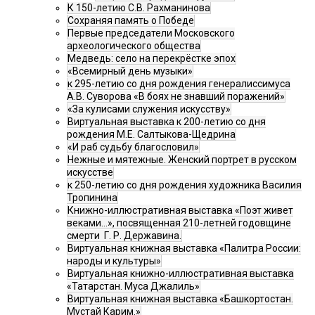
К 150-летию С.В. Рахманинова
Сохраняя память о Победе
Первые председатели Московского
археологического общества
Медведь: село на перекрёстке эпох
«Всемирный день музыки»
к 295-летию со дня рождения генералиссимуса
А.В. Суворова «В боях не знавший поражений»
«За кулисами служения искусству»
Виртуальная выставка к 200-летию со дня
рождения М.Е. Салтыкова-Щедрина
«И раб судьбу благословил»
Нежные и мятежные. Женский портрет в русском
искусстве
к 250-летию со дня рождения художника Василия
Тропинина
Книжно-иллюстративная выставка «Поэт живет
веками…», посвященная 210-летней годовщине
смерти Г. Р. Державина.
Виртуальная книжная выставка «Палитра России:
народы и культуры»
Виртуальная книжно-иллюстративная выставка
«Татарстан. Муса Джалиль»
Виртуальная книжная выставка «Башкортостан.
Мустай Карим.»