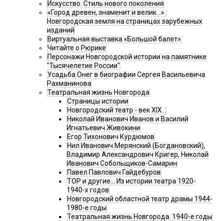
Искусство. Стиль нового поколения
«Город древен, знаменит и велик…» :
Новгородская земля на страницах зарубежных
изданий
Виртуальная выставка «Большой балет»
Читайте о Рюрике
Персонажи Новгородской истории на памятнике
"Тысячелетие России"
Усадьба Онег в биографии Сергея Васильевича
Рахманинова
Театральная жизнь Новгорода
Страницы истории
Новгородский театр - век XIX…
Николай Иванович Иванов и Василий
Игнатьевич Живокини
Егор Тихонович Курдюмов
Нил Иванович Мерянский (Богдановский),
Владимир Александрович Кригер, Николай
Иванович Собольщиков-Самарин
Павел Павлович Гайдебуров
ТОР и другие… Из истории театра 1920-
1940-х годов
Новгородский областной театр драмы 1944-
1980-е годы
Театральная жизнь Новгорода. 1940-е годы