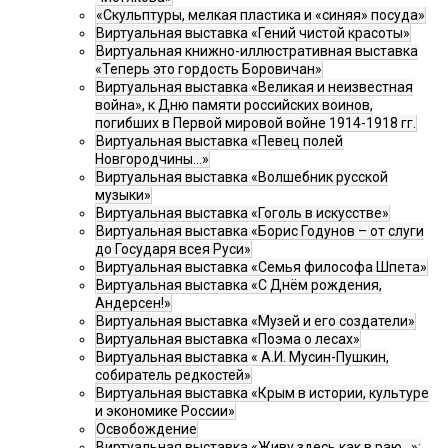
«Скульптуры, мелкая пластика и «синяя» посуда»
Виртуальная выставка «Гений чистой красоты»
Виртуальная книжно-иллюстративная выставка
«Теперь это гордость Боровичан»
Виртуальная выставка «Великая и неизвестная
война», к Дню памяти российских воинов,
погибших в Первой мировой войне 1914-1918 гг.
Виртуальная выставка «Певец полей
Новгородчины…»
Виртуальная выставка «Волшебник русской
музыки»
Виртуальная выставка «Гоголь в искусстве»
Виртуальная выставка «Борис Годунов – от слуги
до Государя всея Руси»
Виртуальная выставка «Семья философа Шпета»
Виртуальная выставка «С Днём рождения,
Андерсен!»
Виртуальная выставка «Музей и его создатели»
Виртуальная выставка «Поэма о лесах»
Виртуальная выставка « А.И. Мусин-Пушкин,
собиратель редкостей»
Виртуальная выставка «Крым в истории, культуре
и экономике России»
Освобождение
Виртуальная выставка «Живу здесь как в раю…»: