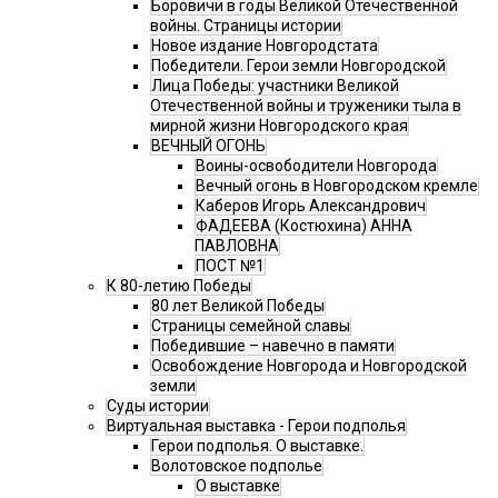
Боровичи в годы Великой Отечественной
войны. Страницы истории
Новое издание Новгородстата
Победители. Герои земли Новгородской
Лица Победы: участники Великой
Отечественной войны и труженики тыла в
мирной жизни Новгородского края
ВЕЧНЫЙ ОГОНЬ
Воины-освободители Новгорода
Вечный огонь в Новгородском кремле
Каберов Игорь Александрович
ФАДЕЕВА (Костюхина) АННА
ПАВЛОВНА
ПОСТ №1
К 80-летию Победы
80 лет Великой Победы
Страницы семейной славы
Победившие – навечно в памяти
Освобождение Новгорода и Новгородской
земли
Суды истории
Виртуальная выставка - Герои подполья
Герои подполья. О выставке.
Волотовское подполье
О выставке