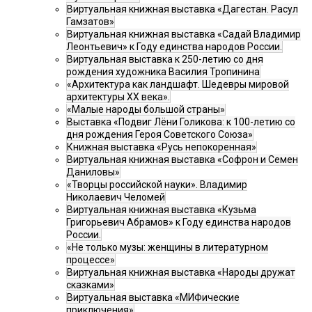
Виртуальная книжная выставка «Дагестан. Расул
Гамзатов»
Виртуальная книжная выставка «Садай Владимир
Леонтьевич» к Году единства народов России.
Виртуальная выставка к 250-летию со дня
рождения художника Василия Тропинина
«Архитектура как ландшафт. Шедевры мировой
архитектуры XX века».
«Малые народы большой страны»
Выставка «Подвиг Лёни Голикова: к 100-летию со
дня рождения Героя Советского Союза»
Книжная выставка «Русь непокоренная»
Виртуальная книжная выставка «Софрон и Семен
Даниловы»
«Творцы российской науки». Владимир
Николаевич Челомей
Виртуальная книжная выставка «Кузьма
Григорьевич Абрамов» к Году единства народов
России.
«Не только музы: женщины в литературном
процессе»
Виртуальная книжная выставка «Народы дружат
сказками»
Виртуальная выставка «МИФические
приключения»