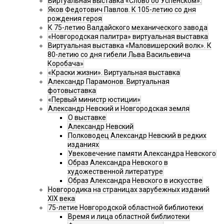
Виртуальная выставка «Слово об Успенском».
Яков Федотович Павлов. К 105-летию со дня
рождения героя
К 75-летию Валдайского механического завода
«Новгородская палитра» виртуальная выставка
Виртуальная выставка «Маловишерский волк». К
80-летию со дня гибели Льва Васильевича
Коробача»
«Краски жизни». Виртуальная выставка
Александр Парамонов. Виртуальная
фотовыставка
«Первый министр юстиции»
Александр Невский и Новгородская земля
О выставке
Александр Невский
Полководец Александр Невский в редких
изданиях
Увековечение памяти Александра Невского
Образ Александра Невского в
художественной литературе
Образ Александра Невского в искусстве
Новгородика на страницах зарубежных изданий
XIX века
75-летие Новгородской областной библиотеки
Время и лица областной библиотеки