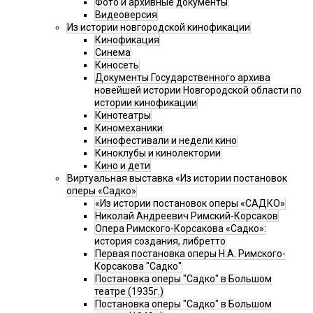
Фото и архивные документы
Видеоверсия
Из истории новгородской кинофикации
Кинофикация
Синема
Киносеть
Документы Государственного архива
новейшей истории Новгородской области по
истории кинофикации
Кинотеатры
Киномеханики
Кинофестивали и недели кино
Киноклубы и кинолектории
Кино и дети
Виртуальная выставка «Из истории постановок
оперы «Садко»
«Из истории постановок оперы «САДКО»
Николай Андреевич Римский-Корсаков
Опера Римского-Корсакова «Садко»:
история создания, либретто
Первая постановка оперы Н.А. Римского-
Корсакова "Садко"
Постановка оперы "Садко" в Большом
театре (1935г.)
Постановка оперы "Садко" в Большом