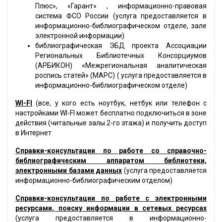
Плюс», «Гарант» , информационно-правовая
система ФСО России (услуга предоставляется в
информационно-библиографическом отделе, зале
электронной информации)
библиографическая ЭБД проекта Ассоциации
Региональных Библиотечных Консорциумов
(АРБИКОН) «Межрегиональная аналитическая
роспись статей» (МАРС) ( услуга предоставляется в
информационно-библиографическом отделе)
WI-FI
(все, у кого есть ноутбук, нетбук или телефон с
настройками WI-FI может бесплатно подключиться в зоне
действия (читальные залы 2-го этажа) и получить доступ
в Интернет
Справки-консультации по работе со справочно-
библиографическим аппаратом библиотеки,
электронными базами данных
(услуга предоставляется
информационно-библиографическим отделом)
Справки-консультации по работе с электронными
ресурсами, поиску информации в сетевых ресурсах
(услуга предоставляется в информационно-