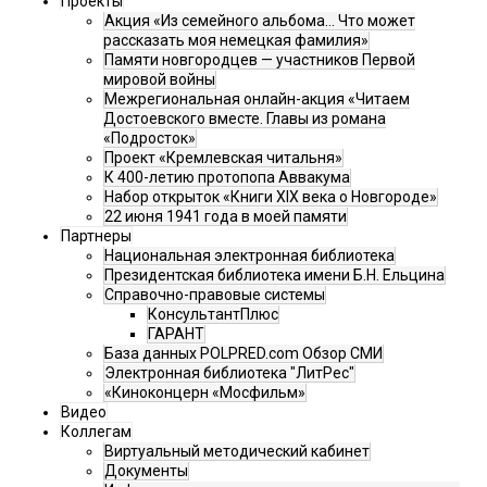
Проекты
Акция «Из семейного альбома... Что может
рассказать моя немецкая фамилия»
Памяти новгородцев — участников Первой
мировой войны
Межрегиональная онлайн-акция «Читаем
Достоевского вместе. Главы из романа
«Подросток»
Проект «Кремлевская читальня»
К 400-летию протопопа Аввакума
Набор открыток «Книги XIX века о Новгороде»
22 июня 1941 года в моей памяти
Партнеры
Национальная электронная библиотека
Президентская библиотека имени Б.Н. Ельцина
Справочно-правовые системы
КонсультантПлюс
ГАРАНТ
База данных POLPRED.com Обзор СМИ
Электронная библиотека "ЛитРес"
«Киноконцерн «Мосфильм»
Видео
Коллегам
Виртуальный методический кабинет
Документы