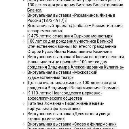
130 лет со дня рождения Виталия Валентиновича
Бианки.
Виртуальная выставка «Рахманинов. Жизнь в
России (1873-1917)»
Выставочный проект «Донбасс – Россия: история
и современность»
К 475-летию основания Сыркова монастыря
100 лет со дня рождения участника Великой
Отечественной войны, Почётного гражданина
Старой Руссы Ивана Николаевича Вязинина
Виртуальная выставка «Поэзия не терпит лености,
фальшивости не признаёт: 100 лет со дня
рождения Владимира Александровича Кулагина»
Виртуальная выставка «Московский
художественный театр»
Долгая счастливая жизнь: к 100-летию со дня
рождения Владимира Владимировича Гормина
К 110-летию Новгородского церковно-
археологического общества
Татьяна Ломзина «Тихая жизнь вещей»
виртуальная фотовыставка
Виртуальная выставка «Десятинная улица:
страницы истории»
Виртуальная выставка «Слово о филармонии»