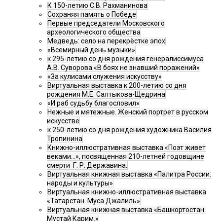
К 150-летию С.В. Рахманинова
Сохраняя память о Победе
Первые председатели Московского
археологического общества
Медведь: село на перекрёстке эпох
«Всемирный день музыки»
к 295-летию со дня рождения генералиссимуса
А.В. Суворова «В боях не знавший поражений»
«За кулисами служения искусству»
Виртуальная выставка к 200-летию со дня
рождения М.Е. Салтыкова-Щедрина
«И раб судьбу благословил»
Нежные и мятежные. Женский портрет в русском
искусстве
к 250-летию со дня рождения художника Василия
Тропинина
Книжно-иллюстративная выставка «Поэт живет
веками…», посвященная 210-летней годовщине
смерти Г. Р. Державина.
Виртуальная книжная выставка «Палитра России:
народы и культуры»
Виртуальная книжно-иллюстративная выставка
«Татарстан. Муса Джалиль»
Виртуальная книжная выставка «Башкортостан.
Мустай Карим.»