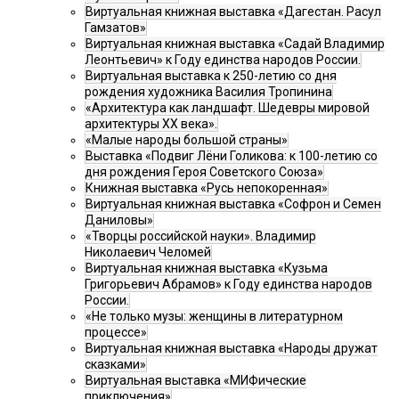
Виртуальная книжная выставка «Дагестан. Расул
Гамзатов»
Виртуальная книжная выставка «Садай Владимир
Леонтьевич» к Году единства народов России.
Виртуальная выставка к 250-летию со дня
рождения художника Василия Тропинина
«Архитектура как ландшафт. Шедевры мировой
архитектуры XX века».
«Малые народы большой страны»
Выставка «Подвиг Лёни Голикова: к 100-летию со
дня рождения Героя Советского Союза»
Книжная выставка «Русь непокоренная»
Виртуальная книжная выставка «Софрон и Семен
Даниловы»
«Творцы российской науки». Владимир
Николаевич Челомей
Виртуальная книжная выставка «Кузьма
Григорьевич Абрамов» к Году единства народов
России.
«Не только музы: женщины в литературном
процессе»
Виртуальная книжная выставка «Народы дружат
сказками»
Виртуальная выставка «МИФические
приключения»