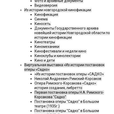
Фото и архивные документы
Видеоверсия
Из истории новгородской кинофикации
Кинофикация
Синема
Киносеть
Документы Государственного архива
новейшей истории Новгородской области по
истории кинофикации
Кинотеатры
Киномеханики
Кинофестивали и недели кино
Киноклубы и кинолектории
Кино и дети
Виртуальная выставка «Из истории постановок
оперы «Садко»
«Из истории постановок оперы «САДКО»
Николай Андреевич Римский-Корсаков
Опера Римского-Корсакова «Садко»:
история создания, либретто
Первая постановка оперы Н.А. Римского-
Корсакова "Садко"
Постановка оперы "Садко" в Большом
театре (1935г.)
Постановка оперы "Садко" в Большом