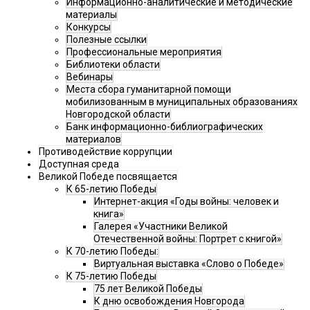
Информационно-аналитические и методические
материалы
Конкурсы
Полезные ссылки
Профессиональные мероприятия
Библиотеки области
Вебинары
Места сбора гуманитарной помощи
мобилизованным в муниципальных образованиях
Новгородской области
Банк информационно-библиографических
материалов
Противодействие коррупции
Доступная среда
Великой Победе посвящается
К 65-летию Победы
Интернет-акция «Годы войны: человек и
книга»
Галерея «Участники Великой
Отечественной войны: Портрет с книгой»
К 70-летию Победы:
Виртуальная выставка «Слово о Победе»
К 75-летию Победы
75 лет Великой Победы
К дню освобождения Новгорода