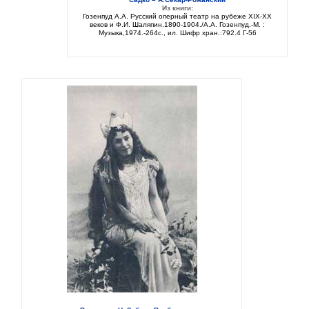
Из книги:
Гозенпуд А.А. Русский оперный театр на рубеже XIX-XX
веков и Ф.И. Шаляпин.1890-1904./А.А. Гозенпуд.-М. :
Музыка,1974.-264с., ил. Шифр хран.:792.4 Г-56