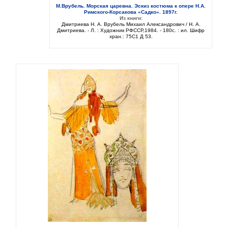
М.Врубель. Морская царевна. Эскиз костюма к опере Н.А.
Римского-Корсакова «Садко». 1897г.
Из книги:
Дмитриева Н. А. Врубель Михаил Александрович / Н. А.
Дмитриева. - Л. : Художник РФССР,1984. - 180с. : ил. Шифр
хран.: 75C1 Д 53.