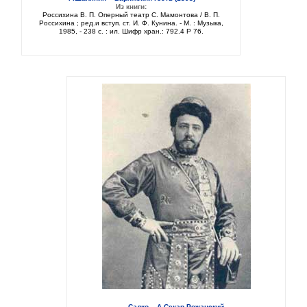
Из книги:
Россихина В. П. Оперный театр С. Мамонтова / В. П.
Россихина ; ред.и вступ. ст. И. Ф. Кунина. - М. : Музыка,
1985, - 238 с. : ил. Шифр хран.: 792.4 Р 76.
Садко – А.Секар-Рожанский