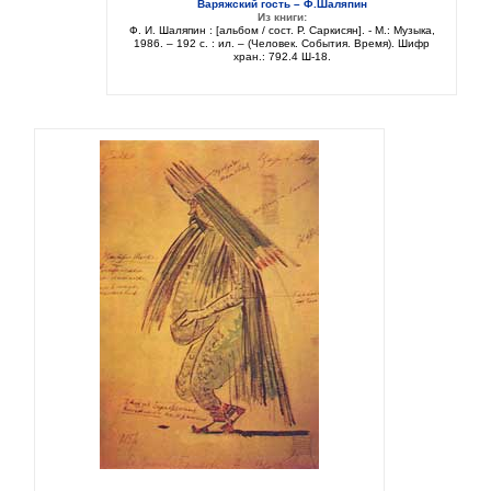
Варяжский гость – Ф.Шаляпин
Из книги:
Ф. И. Шаляпин : [альбом / сост. Р. Саркисян]. - М.: Музыка,
1986. – 192 с. : ил. – (Человек. События. Время). Шифр
хран.: 792.4 Ш-18.