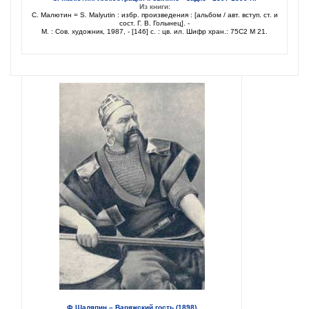
Из книги:
С. Малютин = S. Malyutin : избр. произведения : [альбом / авт. вступ. ст. и
сост. Г. В. Голынец]. -
М. : Сов. художник, 1987, - [146] с. : цв. ил. Шифр хран.: 75С2 М 21.
Ф.Шаляпин – Варяжский гость (1898)