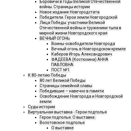
Боровичи в годы Великой Отечественной
войны. Страницы истории
Новое издание Новгородстата
Победители. Герои земли Новгородской
Лица Победы: участники Великой
Отечественной войны и труженики тыла в
мирной жизни Новгородского края
ВЕЧНЫЙ ОГОНЬ
Воины-освободители Новгорода
Вечный огонь в Новгородском кремле
Каберов Игорь Александрович
ФАДЕЕВА (Костюхина) АННА
ПАВЛОВНА
ПОСТ №1
К 80-летию Победы
80 лет Великой Победы
Страницы семейной славы
Победившие – навечно в памяти
Освобождение Новгорода и Новгородской
земли
Суды истории
Виртуальная выставка - Герои подполья
Герои подполья. О выставке.
Волотовское подполье
О выставке