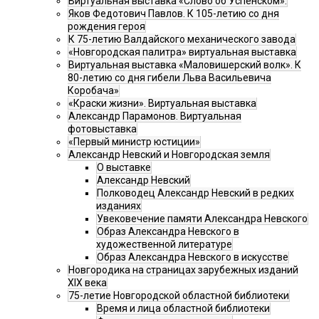
Виртуальная выставка «Слово об Успенском».
Яков Федотович Павлов. К 105-летию со дня
рождения героя
К 75-летию Валдайского механического завода
«Новгородская палитра» виртуальная выставка
Виртуальная выставка «Маловишерский волк». К
80-летию со дня гибели Льва Васильевича
Коробача»
«Краски жизни». Виртуальная выставка
Александр Парамонов. Виртуальная
фотовыставка
«Первый министр юстиции»
Александр Невский и Новгородская земля
О выставке
Александр Невский
Полководец Александр Невский в редких
изданиях
Увековечение памяти Александра Невского
Образ Александра Невского в
художественной литературе
Образ Александра Невского в искусстве
Новгородика на страницах зарубежных изданий
XIX века
75-летие Новгородской областной библиотеки
Время и лица областной библиотеки