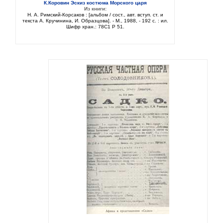
К.Коровин Эскиз костюма Морского царя
Из книги:
Н. А. Римский-Корсаков : [альбом / сост., авт. вступ. ст. и
текста А. Кручинина, И. Образцова]. - М., 1988, - 192 с. : ил.
Шифр хран.: 78С1 Р 51.