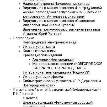
Надежда Петровна Ламанова - модельер
Виртуальная книжная выставка «Центр духовной
жизни Новгородской республики: к 920 - летию со
дня основания Антониева монастыря»
Виртуальная книжная выставка «Славянская
мифология: ночь Ивана Купалы»
Виртуальная книжно-иллюстративная выставка
«Чукотка. Юрий Рытхэу.»
Новгородика
Новгородика в электронном виде
Литературная карта
Книжные памятники
Краеведческие издания
Альманах «Новгородика»
Материалы конференции «НОВГОРОДСКОЕ
ЛИТЕРАТУРНОЕ КРАЕВЕДЕНИЕ...»
Литературная новгородика на "Радио-53"
Литература-аудиоформат
Библиографический указатель «Г. Р. Державин и
Новгородский край»
Региональный центр Президентской библиотеки имени
Б.Н. Ельцина
О центре
Цикл видеолекций «Феномен новгородской
реставрации»