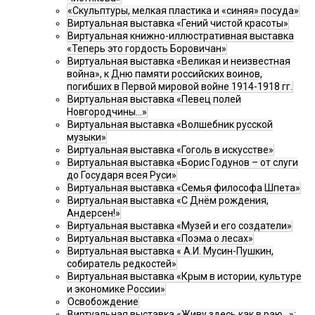
«Скульптуры, мелкая пластика и «синяя» посуда»
Виртуальная выставка «Гений чистой красоты»
Виртуальная книжно-иллюстративная выставка
«Теперь это гордость Боровичан»
Виртуальная выставка «Великая и неизвестная
война», к Дню памяти российских воинов,
погибших в Первой мировой войне 1914-1918 гг.
Виртуальная выставка «Певец полей
Новгородчины…»
Виртуальная выставка «Волшебник русской
музыки»
Виртуальная выставка «Гоголь в искусстве»
Виртуальная выставка «Борис Годунов – от слуги
до Государя всея Руси»
Виртуальная выставка «Семья философа Шпета»
Виртуальная выставка «С Днём рождения,
Андерсен!»
Виртуальная выставка «Музей и его создатели»
Виртуальная выставка «Поэма о лесах»
Виртуальная выставка « А.И. Мусин-Пушкин,
собиратель редкостей»
Виртуальная выставка «Крым в истории, культуре
и экономике России»
Освобождение
Виртуальная выставка «Живу здесь как в раю…»: