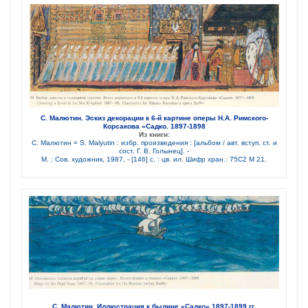
С. Малютин. Эскиз декорации к 6-й картине оперы Н.А. Римского-
Корсакова «Садко. 1897-1898
Из книги:
С. Малютин = S. Malyutin : избр. произведения : [альбом / авт. вступ. ст. и
сост. Г. В. Голынец]. -
М. : Сов. художник, 1987, - [146] с. : цв. ил. Шифр хран.: 75С2 М 21.
С. Малютин. Иллюстрация к былине «Садко» 1897-1899 гг.