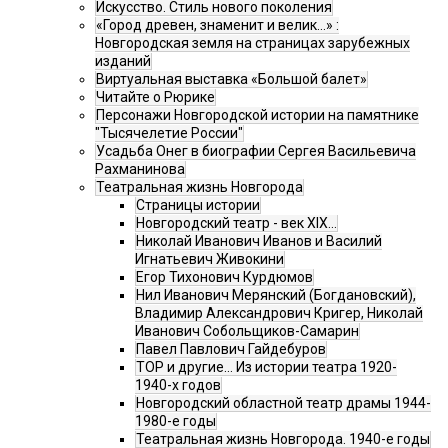
Искусство. Стиль нового поколения
«Город древен, знаменит и велик…» :
Новгородская земля на страницах зарубежных
изданий
Виртуальная выставка «Большой балет»
Читайте о Рюрике
Персонажи Новгородской истории на памятнике
"Тысячелетие России"
Усадьба Онег в биографии Сергея Васильевича
Рахманинова
Театральная жизнь Новгорода
Страницы истории
Новгородский театр - век XIX…
Николай Иванович Иванов и Василий
Игнатьевич Живокини
Егор Тихонович Курдюмов
Нил Иванович Мерянский (Богдановский),
Владимир Александрович Кригер, Николай
Иванович Собольщиков-Самарин
Павел Павлович Гайдебуров
ТОР и другие… Из истории театра 1920-
1940-х годов
Новгородский областной театр драмы 1944-
1980-е годы
Театральная жизнь Новгорода. 1940-е годы