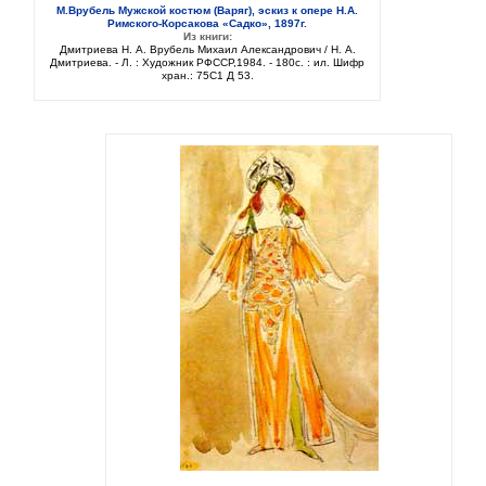
М.Врубель Мужской костюм (Варяг), эскиз к опере Н.А.
Римского-Корсакова «Садко», 1897г.
Из книги:
Дмитриева Н. А. Врубель Михаил Александрович / Н. А.
Дмитриева. - Л. : Художник РФССР,1984. - 180с. : ил. Шифр
хран.: 75C1 Д 53.