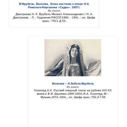
М.Врубель. Волхова. Эскиз костюма к опере Н.А.
Римского-Корсакова «Садко». 1897г.
Из книги:
Дмитриева Н. А. Врубель Михаил Александрович / Н. А.
Дмитриева. - Л. : Художник РФССР,1984. - 180с. : ил. Шифр
хран.: 75C1 Д 53.
Волхова – Н.Забела-Врубель
Из книги:
Гозенпуд А.А. Русский оперный театр на рубеже XIX-XX
веков и Ф.И. Шаляпин.1890-1904./А.А. Гозенпуд.-М. :
Музыка,1974.-264с., ил. Шифр хран.:792.4 Г-56