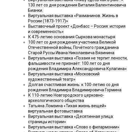
130 лет со дня рождения Виталия Валентиновича
Бианки.
Виртуальная выставка «Рахманинов. Жизнь в
России (1873-1917)»
Выставочный проект «Донбасс – Россия: история
и современность»
К 475-летию основания Сыркова монастыря
100 лет со дня рождения участника Великой
Отечественной войны, Почётного гражданина
Старой Руссы Ивана Николаевича Вязинина
Виртуальная выставка «Поэзия не терпит лености,
фальшивости не признаёт: 100 лет со дня
рождения Владимира Александровича Кулагина»
Виртуальная выставка «Московский
художественный театр»
Долгая счастливая жизнь: к 100-летию со дня
рождения Владимира Владимировича Гормина
К 110-летию Новгородского церковно-
археологического общества
Татьяна Ломзина «Тихая жизнь вещей»
виртуальная фотовыставка
Виртуальная выставка «Десятинная улица:
страницы истории»
Виртуальная выставка «Слово о филармонии»