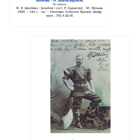
Волхова – Н. Забела-Врубель
Из книги:
Ф. И. Шаляпин : [альбом / сост. Р. Саркисян]. - М.: Музыка,
1986. – 192 с. : ил. – (Человек. События. Время). Шифр
хран.: 792.4 Ш-18.