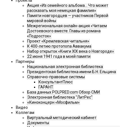
Проекты
Акция «Из семейного альбома... Что может
рассказать моя немецкая фамилия»
Памяти новгородцев — участников Первой
мировой войны
Межрегиональная онлайн-акция «Читаем
Достоевского вместе. Главы из романа
«Подросток»
Проект «Кремлевская читальня»
К 400-летию протопопа Аввакума
Набор открыток «Книги XIX века о Новгороде»
22 июня 1941 года в моей памяти
Партнеры
Национальная электронная библиотека
Президентская библиотека имени Б.Н. Ельцина
Справочно-правовые системы
КонсультантПлюс
ГАРАНТ
База данных POLPRED.com Обзор СМИ
Электронная библиотека "ЛитРес"
«Киноконцерн «Мосфильм»
Видео
Коллегам
Виртуальный методический кабинет
Документы