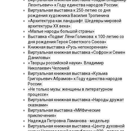
Леонтьевич» к Году единства народов России.
Виртуальная выставка к 250-летию со дня
рождения художника Василия Тропинина
«Архитектура как ландшафт. Шедевры мировой
архитектуры XX века».
«Малые народы большой страны»
Выставка «Подвиг Лёни Голикова: к 100-летию со
дня рождения Героя Советского Союза»
Книжная выставка «Русь непокоренная»
Виртуальная книжная выставка «Софрон и Семен
Даниловы»
«Творцы российской науки». Владимир
Николаевич Челомей
Виртуальная книжная выставка «Кузьма
Григорьевич Абрамов» к Году единства народов
России.
«Не только музы: женщины в литературном
процессе»
Виртуальная книжная выставка «Народы дружат
сказками»
Виртуальная выставка «МИФические
приключения»
Надежда Петровна Ламанова - модельер
Виртуальная книжная выставка «Центр духовной