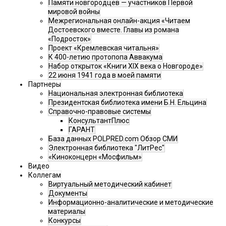
Памяти новгородцев — участников Первой
мировой войны
Межрегиональная онлайн-акция «Читаем
Достоевского вместе. Главы из романа
«Подросток»
Проект «Кремлевская читальня»
К 400-летию протопопа Аввакума
Набор открыток «Книги XIX века о Новгороде»
22 июня 1941 года в моей памяти
Партнеры
Национальная электронная библиотека
Президентская библиотека имени Б.Н. Ельцина
Справочно-правовые системы
КонсультантПлюс
ГАРАНТ
База данных POLPRED.com Обзор СМИ
Электронная библиотека "ЛитРес"
«Киноконцерн «Мосфильм»
Видео
Коллегам
Виртуальный методический кабинет
Документы
Информационно-аналитические и методические
материалы
Конкурсы