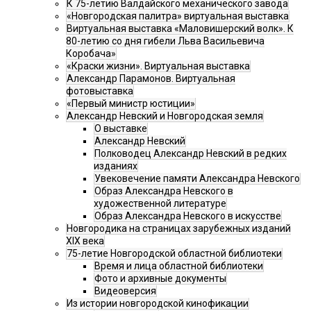
К 75-летию Валдайского механического завода
«Новгородская палитра» виртуальная выставка
Виртуальная выставка «Маловишерский волк». К
80-летию со дня гибели Льва Васильевича
Коробача»
«Краски жизни». Виртуальная выставка
Александр Парамонов. Виртуальная
фотовыставка
«Первый министр юстиции»
Александр Невский и Новгородская земля
О выставке
Александр Невский
Полководец Александр Невский в редких
изданиях
Увековечение памяти Александра Невского
Образ Александра Невского в
художественной литературе
Образ Александра Невского в искусстве
Новгородика на страницах зарубежных изданий
XIX века
75-летие Новгородской областной библиотеки
Время и лица областной библиотеки
Фото и архивные документы
Видеоверсия
Из истории новгородской кинофикации