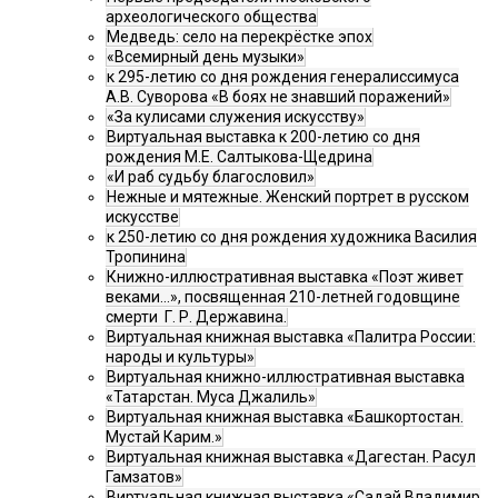
археологического общества
Медведь: село на перекрёстке эпох
«Всемирный день музыки»
к 295-летию со дня рождения генералиссимуса
А.В. Суворова «В боях не знавший поражений»
«За кулисами служения искусству»
Виртуальная выставка к 200-летию со дня
рождения М.Е. Салтыкова-Щедрина
«И раб судьбу благословил»
Нежные и мятежные. Женский портрет в русском
искусстве
к 250-летию со дня рождения художника Василия
Тропинина
Книжно-иллюстративная выставка «Поэт живет
веками…», посвященная 210-летней годовщине
смерти Г. Р. Державина.
Виртуальная книжная выставка «Палитра России:
народы и культуры»
Виртуальная книжно-иллюстративная выставка
«Татарстан. Муса Джалиль»
Виртуальная книжная выставка «Башкортостан.
Мустай Карим.»
Виртуальная книжная выставка «Дагестан. Расул
Гамзатов»
Виртуальная книжная выставка «Садай Владимир