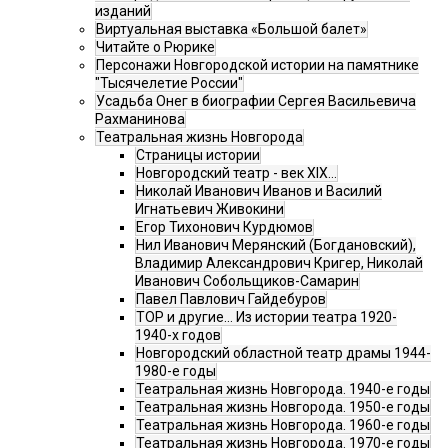
изданий
Виртуальная выставка «Большой балет»
Читайте о Рюрике
Персонажи Новгородской истории на памятнике
"Тысячелетие России"
Усадьба Онег в биографии Сергея Васильевича
Рахманинова
Театральная жизнь Новгорода
Страницы истории
Новгородский театр - век XIX…
Николай Иванович Иванов и Василий
Игнатьевич Живокини
Егор Тихонович Курдюмов
Нил Иванович Мерянский (Богдановский),
Владимир Александрович Кригер, Николай
Иванович Собольщиков-Самарин
Павел Павлович Гайдебуров
ТОР и другие… Из истории театра 1920-
1940-х годов
Новгородский областной театр драмы 1944-
1980-е годы
Театральная жизнь Новгорода. 1940-е годы
Театральная жизнь Новгорода. 1950-е годы
Театральная жизнь Новгорода. 1960-е годы
Театральная жизнь Новгорода. 1970-е годы