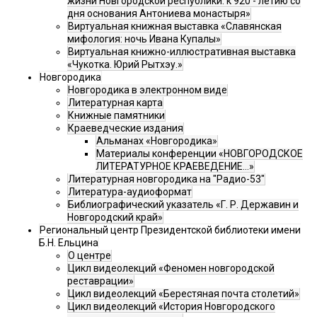
жизни Новгородской республики: к 920 - летию со
дня основания Антониева монастыря»
Виртуальная книжная выставка «Славянская
мифология: ночь Ивана Купалы»
Виртуальная книжно-иллюстративная выставка
«Чукотка. Юрий Рытхэу.»
Новгородика
Новгородика в электронном виде
Литературная карта
Книжные памятники
Краеведческие издания
Альманах «Новгородика»
Материалы конференции «НОВГОРОДСКОЕ
ЛИТЕРАТУРНОЕ КРАЕВЕДЕНИЕ...»
Литературная новгородика на "Радио-53"
Литература-аудиоформат
Библиографический указатель «Г. Р. Державин и
Новгородский край»
Региональный центр Президентской библиотеки имени
Б.Н. Ельцина
О центре
Цикл видеолекций «Феномен новгородской
реставрации»
Цикл видеолекций «Берестяная почта столетий»
Цикл видеолекций «История Новгородского