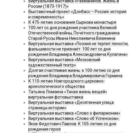
Виртуальная выставка «Рахманинов. Жизнь в
России (1873-1917)»
Выставочный проект «Донбасс – Россия: история
и современность»
К 475-летию основания Сыркова монастыря
100 лет со дня рождения участника Великой
Отечественной войны, Почётного гражданина
Старой Руссы Ивана Николаевича Вязинина
Виртуальная выставка «Поэзия не терпит лености,
фальшивости не признаёт: 100 лет со дня
рождения Владимира Александровича Кулагина»
Виртуальная выставка «Московский
художественный театр»
Долгая счастливая жизнь: к 100-летию со дня
рождения Владимира Владимировича Гормина
К 110-летию Новгородского церковно-
археологического общества
Татьяна Ломзина «Тихая жизнь вещей»
виртуальная фотовыставка
Виртуальная выставка «Десятинная улица:
страницы истории»
Виртуальная выставка «Слово о филармонии»
Виртуальная выставка «Слово об Успенском».
Яков Федотович Павлов. К 105-летию со дня
рождения героя