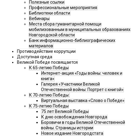
Полезные ссылки
Профессиональные мероприятия
Библиотеки области
Вебинары
Места сбора гуманитарной помощи
мобилизованным в муниципальных образованиях
Новгородской области
Банк информационно-библиографических
материалов
Противодействие коррупции
Доступная среда
Великой Победе посвящается
К 65-летию Победы
Интернет-акция «Годы войны: человек и
книга»
Галерея «Участники Великой
Отечественной войны: Портрет с книгой»
К 70-летию Победы:
Виртуальная выставка «Слово о Победе»
К 75-летию Победы
75 лет Великой Победы
К дню освобождения Новгорода
Боровичи в годы Великой Отечественной
войны. Страницы истории
Новое издание Новгородстата