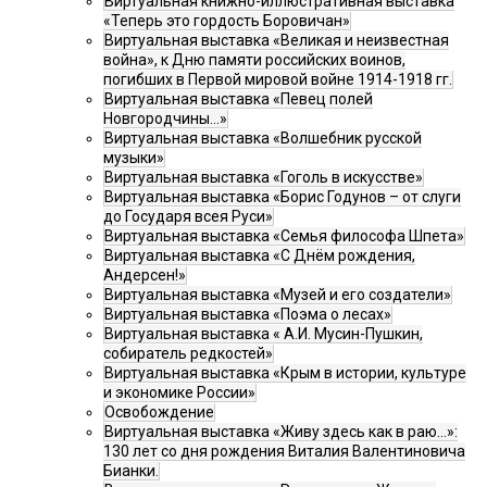
Виртуальная книжно-иллюстративная выставка
«Теперь это гордость Боровичан»
Виртуальная выставка «Великая и неизвестная
война», к Дню памяти российских воинов,
погибших в Первой мировой войне 1914-1918 гг.
Виртуальная выставка «Певец полей
Новгородчины…»
Виртуальная выставка «Волшебник русской
музыки»
Виртуальная выставка «Гоголь в искусстве»
Виртуальная выставка «Борис Годунов – от слуги
до Государя всея Руси»
Виртуальная выставка «Семья философа Шпета»
Виртуальная выставка «С Днём рождения,
Андерсен!»
Виртуальная выставка «Музей и его создатели»
Виртуальная выставка «Поэма о лесах»
Виртуальная выставка « А.И. Мусин-Пушкин,
собиратель редкостей»
Виртуальная выставка «Крым в истории, культуре
и экономике России»
Освобождение
Виртуальная выставка «Живу здесь как в раю…»:
130 лет со дня рождения Виталия Валентиновича
Бианки.