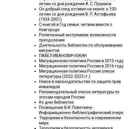
летию со дня рождения А. С. Пушкина
Он добрый след оставил на земле: к 100-
летию со дня рождения В. П. Астафьева
(1924-2001)
С книгой в Год семьи: читаем вместе о
Новгороде
Религиозный экстремизм: возможности
преодоления
Деятельность библиотек по обслуживанию
мигрантов
ПАВЕЛ ИВАНОВИЧ ЮКИН
Миграционная политика России в 2015 году
Миграционная политика России в 2016 году
Миграционная политика России список
литературы (2022-2023 гг.)
Новое в законодательстве по защите прав
инвалидов
Рекомендательный список литературы по
эпосам народов России
Ко дню библиотек
Посвящение В.И. Поветкину -
Информационно-библиографический очерк
Терроризм и безопасность в современном
мире
Терроризм и безопасность человека в