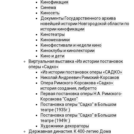
Кинофикация
Синема
Киносеть
Документы Государственного архива
новейшей истории Новгородской области по
истории кинофикации
Кинотеатры
Киномеханики
Кинофестивали и недели кино
Киноклубы и кинолектории
Кино и дети
Виртуальная выставка «Из истории постановок
оперы «Садко»
«Из истории постановок оперы «САДКО»
Николай Андреевич Римский-Корсаков
Опера Римского-Корсакова «Садко»:
история создания, либретто
Первая постановка оперы Н.А. Римского-
Корсакова "Садко"
Постановка оперы "Садко" в Большом
театре (1935г.)
Постановка оперы "Садко" в Большом
театре (1949г.)
Художники-декораторы
Державная династия. К 400-летию Дома