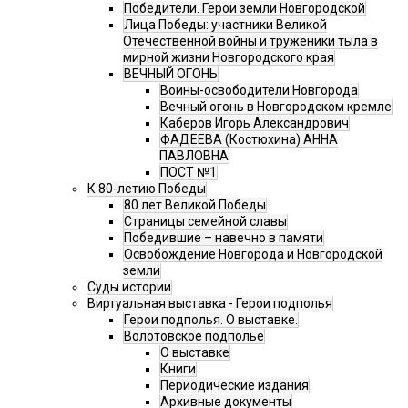
Победители. Герои земли Новгородской
Лица Победы: участники Великой
Отечественной войны и труженики тыла в
мирной жизни Новгородского края
ВЕЧНЫЙ ОГОНЬ
Воины-освободители Новгорода
Вечный огонь в Новгородском кремле
Каберов Игорь Александрович
ФАДЕЕВА (Костюхина) АННА
ПАВЛОВНА
ПОСТ №1
К 80-летию Победы
80 лет Великой Победы
Страницы семейной славы
Победившие – навечно в памяти
Освобождение Новгорода и Новгородской
земли
Суды истории
Виртуальная выставка - Герои подполья
Герои подполья. О выставке.
Волотовское подполье
О выставке
Книги
Периодические издания
Архивные документы