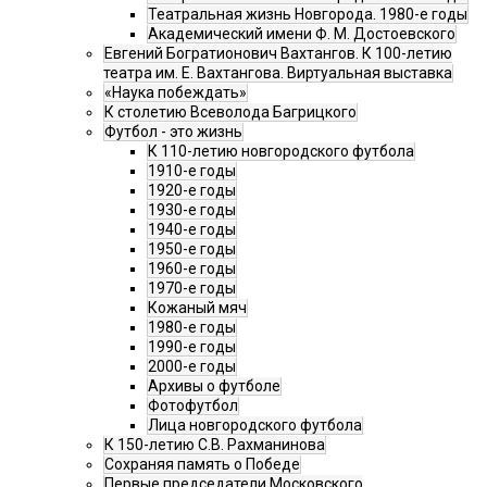
Театральная жизнь Новгорода. 1980-е годы
Академический имени Ф. М. Достоевского
Евгений Богратионович Вахтангов. К 100-летию
театра им. Е. Вахтангова. Виртуальная выставка
«Наука побеждать»
К столетию Всеволода Багрицкого
Футбол - это жизнь
К 110-летию новгородского футбола
1910-е годы
1920-е годы
1930-е годы
1940-е годы
1950-е годы
1960-е годы
1970-е годы
Кожаный мяч
1980-е годы
1990-е годы
2000-е годы
Архивы о футболе
Фотофутбол
Лица новгородского футбола
К 150-летию С.В. Рахманинова
Сохраняя память о Победе
Первые председатели Московского