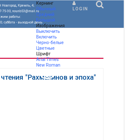
Кернинг
 Новгород, Кремль, 4;
Обычный
LOGIN
77-75-30, nounb53@mail.ru
Средний
ежим работы:
Большой
00; суббота - выходной день
Изображения
Выключить
Включить
Черно-белые
Цветные
Шрифт
Arial
Times
New Roman
.
тения "Рахманинов и эпоха"