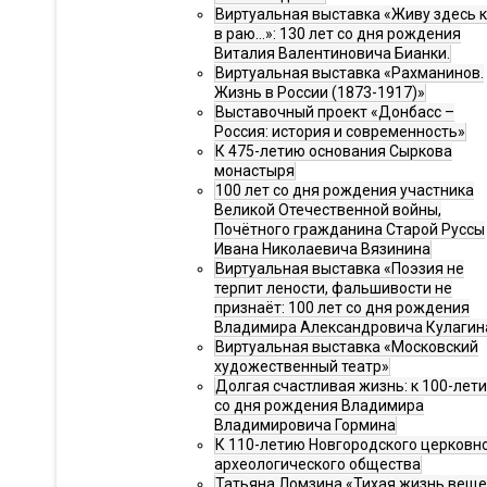
Виртуальная выставка «Живу здесь 
в раю…»: 130 лет со дня рождения
Виталия Валентиновича Бианки.
Виртуальная выставка «Рахманинов.
Жизнь в России (1873-1917)»
Выставочный проект «Донбасс –
Россия: история и современность»
К 475-летию основания Сыркова
монастыря
100 лет со дня рождения участника
Великой Отечественной войны,
Почётного гражданина Старой Руссы
Ивана Николаевича Вязинина
Виртуальная выставка «Поэзия не
терпит лености, фальшивости не
признаёт: 100 лет со дня рождения
Владимира Александровича Кулагин
Виртуальная выставка «Московский
художественный театр»
Долгая счастливая жизнь: к 100-лет
со дня рождения Владимира
Владимировича Гормина
К 110-летию Новгородского церковн
археологического общества
Татьяна Ломзина «Тихая жизнь веще