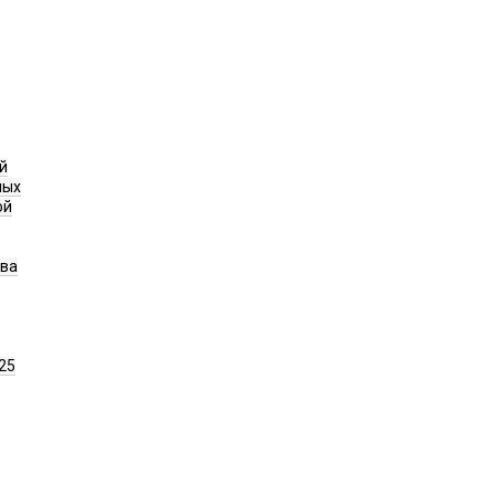
й
ных
ой
ава
25