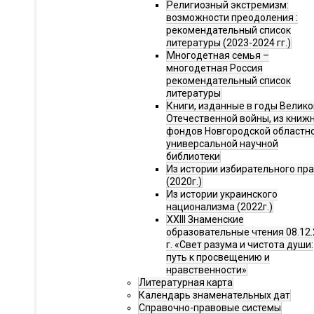
Религиозный экстремизм:
возможности преодоления :
рекомендательный список
литературы (2023-2024 гг.)
Многодетная семья –
многодетная Россия
рекомендательный список
литературы
Книги, изданные в годы Велико
Отечественной войны, из книж
фондов Новгородской областн
универсальной научной
библиотеки
Из истории избирательного пр
(2020г.)
Из истории украинского
национализма (2022г.)
XXIII Знаменские
образовательные чтения 08.12.
г. «Свет разума и чистота души:
путь к просвещению и
нравственности»
Литературная карта
Календарь знаменательных дат
Справочно-правовые системы