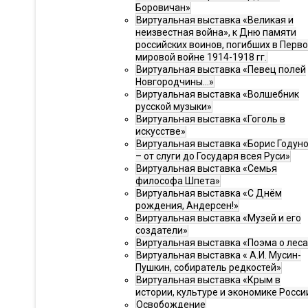
Боровичан»
Виртуальная выставка «Великая и
неизвестная война», к Дню памяти
российских воинов, погибших в Перв
мировой войне 1914-1918 гг.
Виртуальная выставка «Певец полей
Новгородчины…»
Виртуальная выставка «Волшебник
русской музыки»
Виртуальная выставка «Гоголь в
искусстве»
Виртуальная выставка «Борис Годун
– от слуги до Государя всея Руси»
Виртуальная выставка «Семья
философа Шпета»
Виртуальная выставка «С Днём
рождения, Андерсен!»
Виртуальная выставка «Музей и его
создатели»
Виртуальная выставка «Поэма о леса
Виртуальная выставка « А.И. Мусин-
Пушкин, собиратель редкостей»
Виртуальная выставка «Крым в
истории, культуре и экономике Росси
Освобождение