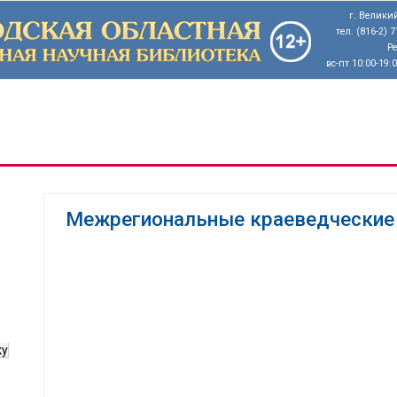
г. Великий
тел. (816-2) 
Р
вс-пт 10:00-19:
Межрегиональные краеведческие ч
ку