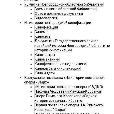
75-летие Новгородской областной библиотеки
Время и лица областной библиотеки
Фото и архивные документы
Видеоверсия
Из истории новгородской кинофикации
Кинофикация
Синема
Киносеть
Документы Государственного архива
новейшей истории Новгородской области по
истории кинофикации
Кинотеатры
Киномеханики
Кинофестивали и недели кино
Киноклубы и кинолектории
Кино и дети
Виртуальная выставка «Из истории постановок
оперы «Садко»
«Из истории постановок оперы «САДКО»
Николай Андреевич Римский-Корсаков
Опера Римского-Корсакова «Садко»:
история создания, либретто
Первая постановка оперы Н.А. Римского-
Корсакова "Садко"