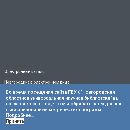
Электронный каталог
Новгородика в электронном виде
Во время посещения сайта ГБУК "Новгородская
Литературная карта
областная универсальная научная библиотека" вы
соглашаетесь с тем, что мы обрабатываем данные
Как стать читателем
с использованием метрических программ.
Спроси библиотекаря
Подробнее...
Принять
Политика обработки персональных данных