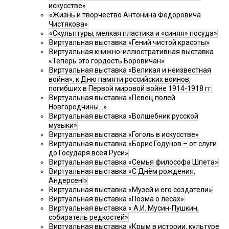
искусстве»
«Жизнь и творчество Антонина Федоровича
Чистякова»
«Скульптуры, мелкая пластика и «синяя» посуда»
Виртуальная выставка «Гений чистой красоты»
Виртуальная книжно-иллюстративная выставка
«Теперь это гордость Боровичан»
Виртуальная выставка «Великая и неизвестная
война», к Дню памяти российских воинов,
погибших в Первой мировой войне 1914-1918 гг.
Виртуальная выставка «Певец полей
Новгородчины…»
Виртуальная выставка «Волшебник русской
музыки»
Виртуальная выставка «Гоголь в искусстве»
Виртуальная выставка «Борис Годунов – от слуги
до Государя всея Руси»
Виртуальная выставка «Семья философа Шпета»
Виртуальная выставка «С Днём рождения,
Андерсен!»
Виртуальная выставка «Музей и его создатели»
Виртуальная выставка «Поэма о лесах»
Виртуальная выставка « А.И. Мусин-Пушкин,
собиратель редкостей»
Виртуальная выставка «Крым в истории, культуре