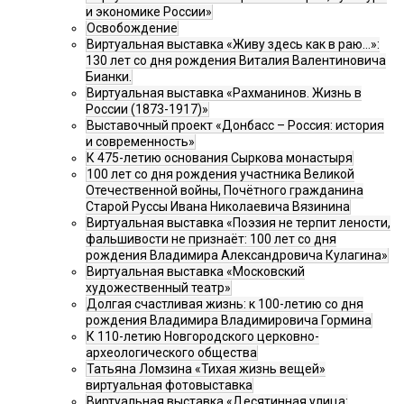
и экономике России»
Освобождение
Виртуальная выставка «Живу здесь как в раю…»:
130 лет со дня рождения Виталия Валентиновича
Бианки.
Виртуальная выставка «Рахманинов. Жизнь в
России (1873-1917)»
Выставочный проект «Донбасс – Россия: история
и современность»
К 475-летию основания Сыркова монастыря
100 лет со дня рождения участника Великой
Отечественной войны, Почётного гражданина
Старой Руссы Ивана Николаевича Вязинина
Виртуальная выставка «Поэзия не терпит лености,
фальшивости не признаёт: 100 лет со дня
рождения Владимира Александровича Кулагина»
Виртуальная выставка «Московский
художественный театр»
Долгая счастливая жизнь: к 100-летию со дня
рождения Владимира Владимировича Гормина
К 110-летию Новгородского церковно-
археологического общества
Татьяна Ломзина «Тихая жизнь вещей»
виртуальная фотовыставка
Виртуальная выставка «Десятинная улица: