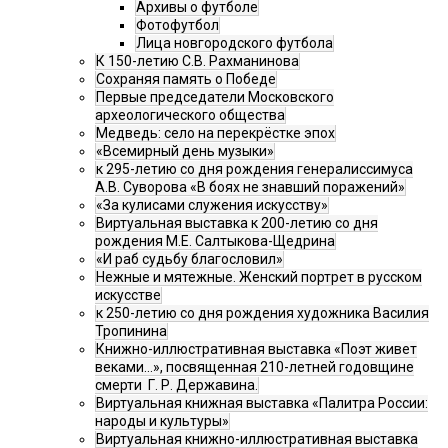
Архивы о футболе
Фотофутбол
Лица новгородского футбола
К 150-летию С.В. Рахманинова
Сохраняя память о Победе
Первые председатели Московского
археологического общества
Медведь: село на перекрёстке эпох
«Всемирный день музыки»
к 295-летию со дня рождения генералиссимуса
А.В. Суворова «В боях не знавший поражений»
«За кулисами служения искусству»
Виртуальная выставка к 200-летию со дня
рождения М.Е. Салтыкова-Щедрина
«И раб судьбу благословил»
Нежные и мятежные. Женский портрет в русском
искусстве
к 250-летию со дня рождения художника Василия
Тропинина
Книжно-иллюстративная выставка «Поэт живет
веками…», посвященная 210-летней годовщине
смерти Г. Р. Державина.
Виртуальная книжная выставка «Палитра России:
народы и культуры»
Виртуальная книжно-иллюстративная выставка