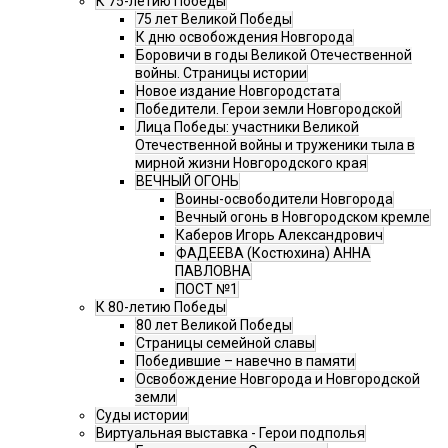
К 75-летию Победы
75 лет Великой Победы
К дню освобождения Новгорода
Боровичи в годы Великой Отечественной
войны. Страницы истории
Новое издание Новгородстата
Победители. Герои земли Новгородской
Лица Победы: участники Великой
Отечественной войны и труженики тыла в
мирной жизни Новгородского края
ВЕЧНЫЙ ОГОНЬ
Воины-освободители Новгорода
Вечный огонь в Новгородском кремле
Каберов Игорь Александрович
ФАДЕЕВА (Костюхина) АННА
ПАВЛОВНА
ПОСТ №1
К 80-летию Победы
80 лет Великой Победы
Страницы семейной славы
Победившие – навечно в памяти
Освобождение Новгорода и Новгородской
земли
Суды истории
Виртуальная выставка - Герои подполья