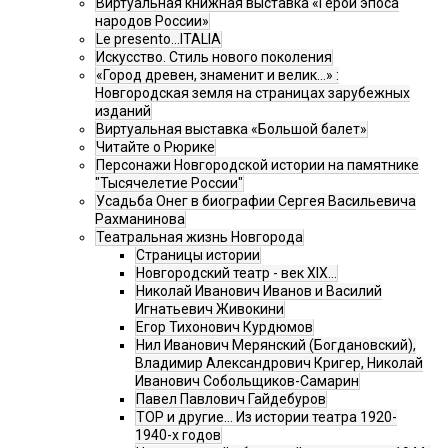
Виртуальная книжная выставка «Герои эпоса
народов России»
Le presento...ITALIA
Искусство. Стиль нового поколения
«Город древен, знаменит и велик…» :
Новгородская земля на страницах зарубежных
изданий
Виртуальная выставка «Большой балет»
Читайте о Рюрике
Персонажи Новгородской истории на памятнике
"Тысячелетие России"
Усадьба Онег в биографии Сергея Васильевича
Рахманинова
Театральная жизнь Новгорода
Страницы истории
Новгородский театр - век XIX…
Николай Иванович Иванов и Василий
Игнатьевич Живокини
Егор Тихонович Курдюмов
Нил Иванович Мерянский (Богдановский),
Владимир Александрович Кригер, Николай
Иванович Собольщиков-Самарин
Павел Павлович Гайдебуров
ТОР и другие… Из истории театра 1920-
1940-х годов