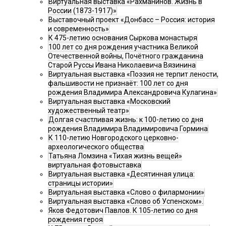
Виртуальная выставка «Рахманинов. Жизнь в
России (1873-1917)»
Выставочный проект «Донбасс – Россия: история
и современность»
К 475-летию основания Сыркова монастыря
100 лет со дня рождения участника Великой
Отечественной войны, Почётного гражданина
Старой Руссы Ивана Николаевича Вязинина
Виртуальная выставка «Поэзия не терпит лености,
фальшивости не признаёт: 100 лет со дня
рождения Владимира Александровича Кулагина»
Виртуальная выставка «Московский
художественный театр»
Долгая счастливая жизнь: к 100-летию со дня
рождения Владимира Владимировича Гормина
К 110-летию Новгородского церковно-
археологического общества
Татьяна Ломзина «Тихая жизнь вещей»
виртуальная фотовыставка
Виртуальная выставка «Десятинная улица:
страницы истории»
Виртуальная выставка «Слово о филармонии»
Виртуальная выставка «Слово об Успенском».
Яков Федотович Павлов. К 105-летию со дня
рождения героя