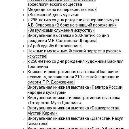
археологического общества
Медведь: село на перекрёстке эпох
«Всемирный день музыки»
к 295-летию со дня рождения генералиссимуса
А.В. Суворова «В боях не знавший поражений»
«За кулисами служения искусству»
Виртуальная выставка к 200-летию со дня
рождения М.Е. Салтыкова-Щедрина
«И раб судьбу благословил»
Нежные и мятежные. Женский портрет в русском
искусстве
к 250-летию со дня рождения художника Василия
Тропинина
Книжно-иллюстративная выставка «Поэт живет
веками…», посвященная 210-летней годовщине
смерти Г. Р. Державина.
Виртуальная книжная выставка «Палитра России:
народы и культуры»
Виртуальная книжно-иллюстративная выставка
«Татарстан. Муса Джалиль»
Виртуальная книжная выставка «Башкортостан.
Мустай Карим.»
Виртуальная книжная выставка «Дагестан. Расул
Гамзатов»
Виртуальная книжная выставка «Садай Владимир