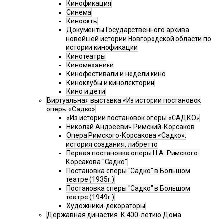
Кинофикация
Синема
Киносеть
Документы Государственного архива
новейшей истории Новгородской области по
истории кинофикации
Кинотеатры
Киномеханики
Кинофестивали и недели кино
Киноклубы и кинолектории
Кино и дети
Виртуальная выставка «Из истории постановок
оперы «Садко»
«Из истории постановок оперы «САДКО»
Николай Андреевич Римский-Корсаков
Опера Римского-Корсакова «Садко»:
история создания, либретто
Первая постановка оперы Н.А. Римского-
Корсакова "Садко"
Постановка оперы "Садко" в Большом
театре (1935г.)
Постановка оперы "Садко" в Большом
театре (1949г.)
Художники-декораторы
Державная династия. К 400-летию Дома