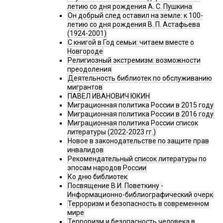
летию со дня рождения А. С. Пушкина
Он добрый след оставил на земле: к 100-
летию со дня рождения В. П. Астафьева
(1924-2001)
С книгой в Год семьи: читаем вместе о
Новгороде
Религиозный экстремизм: возможности
преодоления
Деятельность библиотек по обслуживанию
мигрантов
ПАВЕЛ ИВАНОВИЧ ЮКИН
Миграционная политика России в 2015 году
Миграционная политика России в 2016 году
Миграционная политика России список
литературы (2022-2023 гг.)
Новое в законодательстве по защите прав
инвалидов
Рекомендательный список литературы по
эпосам народов России
Ко дню библиотек
Посвящение В.И. Поветкину -
Информационно-библиографический очерк
Терроризм и безопасность в современном
мире
Терроризм и безопасность человека в