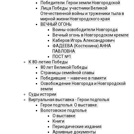
Победители. Герои земли Новгородской
Лица Победы: участники Великой
Отечественной войны и труженики тыла в
мирной жизни Новгородского края
ВЕЧНЫЙ ОГОНЬ
Воины-освободители Новгорода
Вечный огонь в Новгородском кремле
Каберов Игорь Александрович
ФАДЕЕВА (Костюхина) АННА
ПАВЛОВНА
ПОСТ №1
К 80-летию Победы
80 лет Великой Победы
Страницы семейной славы
Победившие – навечно в памяти
Освобождение Новгорода и Новгородской
земли
Суды истории
Виртуальная выставка - Герои подполья
Герои подполья. О выставке.
Волотовское подполье
О выставке
Книги
Периодические издания
Архивные документы