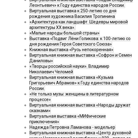
Леонтьевич» к Году единства народов России.
Виртуальная выставка к 250-летию со дня
рождения художника Василия Тропинина
«Архитектура как ландшафт. Шедевры мировой
архитектуры XX века».
«Малые народы большой страны»
Выставка «Подвиг Лёни Голикова: к 100-летию со
дня рождения Героя Советского Союза»
Книжная выставка «Русь непокоренная»
Виртуальная книжная выставка «Софрон и Семен
Даниловы»
«Творцы российской науки». Владимир
Николаевич Челомей
Виртуальная книжная выставка «Кузьма
Григорьевич Абрамов» к Году единства народов
России.
«Не только музы: женщины в литературном
процессе»
Виртуальная книжная выставка «Народы дружат
сказками»
Виртуальная выставка «МИФические
приключения»
Надежда Петровна Ламанова - модельер
Виртуальная книжная выставка «Центр духовной