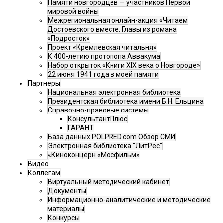
Памяти новгородцев — участников Первой
мировой войны
Межрегиональная онлайн-акция «Читаем
Достоевского вместе. Главы из романа
«Подросток»
Проект «Кремлевская читальня»
К 400-летию протопопа Аввакума
Набор открыток «Книги XIX века о Новгороде»
22 июня 1941 года в моей памяти
Партнеры
Национальная электронная библиотека
Президентская библиотека имени Б.Н. Ельцина
Справочно-правовые системы
КонсультантПлюс
ГАРАНТ
База данных POLPRED.com Обзор СМИ
Электронная библиотека "ЛитРес"
«Киноконцерн «Мосфильм»
Видео
Коллегам
Виртуальный методический кабинет
Документы
Информационно-аналитические и методические
материалы
Конкурсы