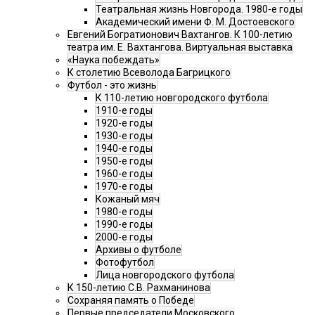
Театральная жизнь Новгорода. 1980-е годы
Академический имени Ф. М. Достоевского
Евгений Богратионович Вахтангов. К 100-летию
театра им. Е. Вахтангова. Виртуальная выставка
«Наука побеждать»
К столетию Всеволода Багрицкого
Футбол - это жизнь
К 110-летию новгородского футбола
1910-е годы
1920-е годы
1930-е годы
1940-е годы
1950-е годы
1960-е годы
1970-е годы
Кожаный мяч
1980-е годы
1990-е годы
2000-е годы
Архивы о футболе
Фотофутбол
Лица новгородского футбола
К 150-летию С.В. Рахманинова
Сохраняя память о Победе
Первые председатели Московского