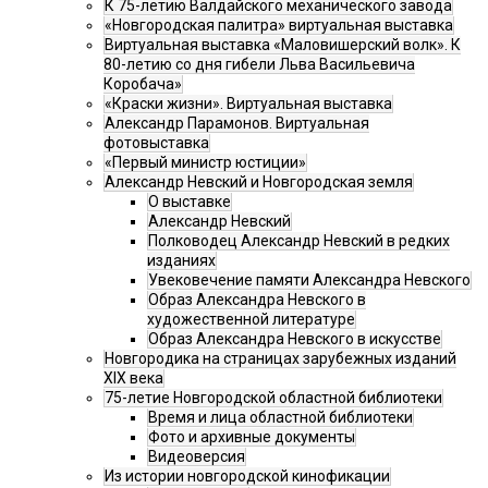
К 75-летию Валдайского механического завода
«Новгородская палитра» виртуальная выставка
Виртуальная выставка «Маловишерский волк». К
80-летию со дня гибели Льва Васильевича
Коробача»
«Краски жизни». Виртуальная выставка
Александр Парамонов. Виртуальная
фотовыставка
«Первый министр юстиции»
Александр Невский и Новгородская земля
О выставке
Александр Невский
Полководец Александр Невский в редких
изданиях
Увековечение памяти Александра Невского
Образ Александра Невского в
художественной литературе
Образ Александра Невского в искусстве
Новгородика на страницах зарубежных изданий
XIX века
75-летие Новгородской областной библиотеки
Время и лица областной библиотеки
Фото и архивные документы
Видеоверсия
Из истории новгородской кинофикации