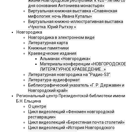
жизни Новгородской республики: к 920 - летию со
дня основания Антониева монастыря»
Виртуальная книжная выставка «Славянская
мифология: ночь Ивана Купалы»
Виртуальная книжно-иллюстративная выставка
«Чукотка. Юрий Рытхэу.»
Новгородика
Новгородика в электронном виде
Литературная карта
Книжные памятники
Краеведческие издания
Альманах «Новгородика»
Материалы конференции «НОВГОРОДСКОЕ
ЛИТЕРАТУРНОЕ КРАЕВЕДЕНИЕ...»
Литературная новгородика на "Радио-53"
Литература-аудиоформат
Библиографический указатель «Г. Р. Державин и
Новгородский край»
Региональный центр Президентской библиотеки имени
Б.Н. Ельцина
О центре
Цикл видеолекций «Феномен новгородской
реставрации»
Цикл видеолекций «Берестяная почта столетий»
Цикл видеолекций «История Новгородского