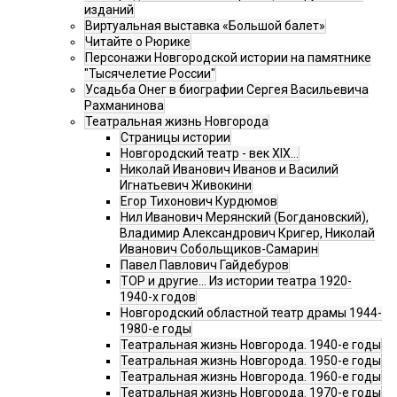
изданий
Виртуальная выставка «Большой балет»
Читайте о Рюрике
Персонажи Новгородской истории на памятнике
"Тысячелетие России"
Усадьба Онег в биографии Сергея Васильевича
Рахманинова
Театральная жизнь Новгорода
Страницы истории
Новгородский театр - век XIX…
Николай Иванович Иванов и Василий
Игнатьевич Живокини
Егор Тихонович Курдюмов
Нил Иванович Мерянский (Богдановский),
Владимир Александрович Кригер, Николай
Иванович Собольщиков-Самарин
Павел Павлович Гайдебуров
ТОР и другие… Из истории театра 1920-
1940-х годов
Новгородский областной театр драмы 1944-
1980-е годы
Театральная жизнь Новгорода. 1940-е годы
Театральная жизнь Новгорода. 1950-е годы
Театральная жизнь Новгорода. 1960-е годы
Театральная жизнь Новгорода. 1970-е годы