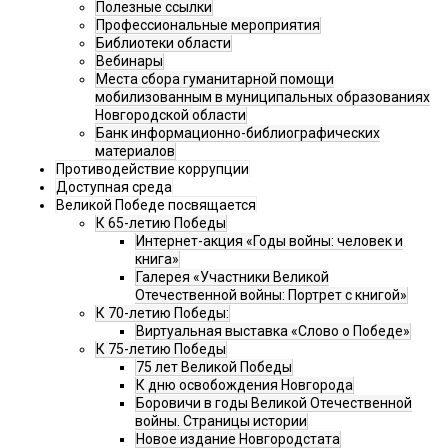
Полезные ссылки
Профессиональные мероприятия
Библиотеки области
Вебинары
Места сбора гуманитарной помощи
мобилизованным в муниципальных образованиях
Новгородской области
Банк информационно-библиографических
материалов
Противодействие коррупции
Доступная среда
Великой Победе посвящается
К 65-летию Победы
Интернет-акция «Годы войны: человек и
книга»
Галерея «Участники Великой
Отечественной войны: Портрет с книгой»
К 70-летию Победы:
Виртуальная выставка «Слово о Победе»
К 75-летию Победы
75 лет Великой Победы
К дню освобождения Новгорода
Боровичи в годы Великой Отечественной
войны. Страницы истории
Новое издание Новгородстата