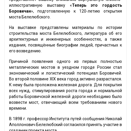
иллюстративную выставку «
Теперь это гордость
Боровичан
», подготовленную к 120-летию открытия
моста Белелюбского.
На выставке представлены материалы по истории
строительства моста Белелюбского, литература об его
архитектурных и инженерных особенностях, а также
издания, посвящённые биографии людей, причастных к
его возведению.
Причиной появления одного из первых полностью
металлических мостов в уездном городе России стал
экономический и логистический потенциал Боровичей.
Во второй половине XIX века город активно разрастался.
К нему была проложена железная дорога. Для покрытия
всех нужд, стимулирования роста города и нормальной
работы Боровичской железной дороги необходимо было
возвести мост, отвечающий всем требованиям нового
времени.
В 1898 г. профессор Института путей сообщения Николай
Аполлонович Белелюбский согласился принять участие в
создании проекта моста.