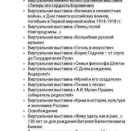
Виртуальная книжно-иллюстративная выставка
«Теперь это гордость Боровичан»
Виртуальная выставка «Великая и неизвестная
война», к Дню памяти российских воинов,
погибших в Первой мировой войне 1914-1918 гг.
Виртуальная выставка «Певец полей
Новгородчины…»
Виртуальная выставка «Волшебник русской
музыки»
Виртуальная выставка «Гоголь в искусстве»
Виртуальная выставка «Борис Годунов – от слуги
до Государя всея Руси»
Виртуальная выставка «Семья философа Шпета»
Виртуальная выставка «С Днём рождения,
Андерсен!»
Виртуальная выставка «Музей и его создатели»
Виртуальная выставка «Поэма о лесах»
Виртуальная выставка « А.И. Мусин-Пушкин,
собиратель редкостей»
Виртуальная выставка «Крым в истории, культуре
и экономике России»
Освобождение
Виртуальная выставка «Живу здесь как в раю…»:
130 лет со дня рождения Виталия Валентиновича
Бианки.