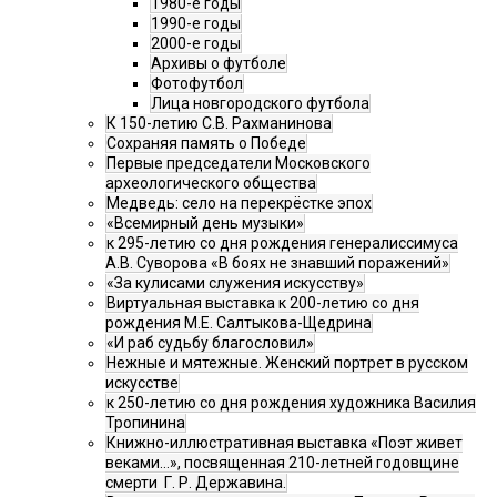
1980-е годы
1990-е годы
2000-е годы
Архивы о футболе
Фотофутбол
Лица новгородского футбола
К 150-летию С.В. Рахманинова
Сохраняя память о Победе
Первые председатели Московского
археологического общества
Медведь: село на перекрёстке эпох
«Всемирный день музыки»
к 295-летию со дня рождения генералиссимуса
А.В. Суворова «В боях не знавший поражений»
«За кулисами служения искусству»
Виртуальная выставка к 200-летию со дня
рождения М.Е. Салтыкова-Щедрина
«И раб судьбу благословил»
Нежные и мятежные. Женский портрет в русском
искусстве
к 250-летию со дня рождения художника Василия
Тропинина
Книжно-иллюстративная выставка «Поэт живет
веками…», посвященная 210-летней годовщине
смерти Г. Р. Державина.