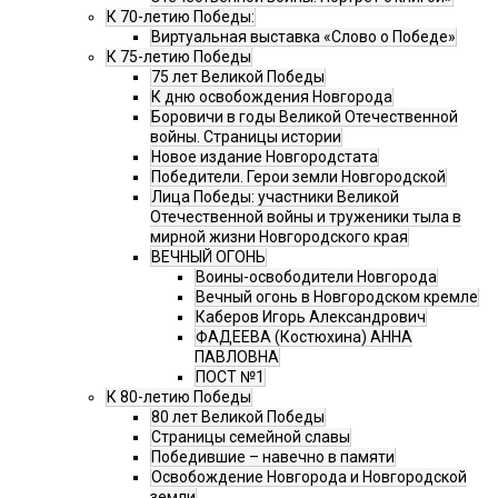
К 70-летию Победы:
Виртуальная выставка «Слово о Победе»
К 75-летию Победы
75 лет Великой Победы
К дню освобождения Новгорода
Боровичи в годы Великой Отечественной
войны. Страницы истории
Новое издание Новгородстата
Победители. Герои земли Новгородской
Лица Победы: участники Великой
Отечественной войны и труженики тыла в
мирной жизни Новгородского края
ВЕЧНЫЙ ОГОНЬ
Воины-освободители Новгорода
Вечный огонь в Новгородском кремле
Каберов Игорь Александрович
ФАДЕЕВА (Костюхина) АННА
ПАВЛОВНА
ПОСТ №1
К 80-летию Победы
80 лет Великой Победы
Страницы семейной славы
Победившие – навечно в памяти
Освобождение Новгорода и Новгородской
земли