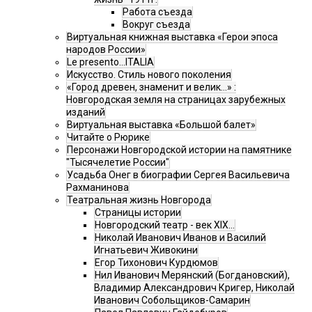
Работа съезда
Вокруг съезда
Виртуальная книжная выставка «Герои эпоса
народов России»
Le presento...ITALIA
Искусство. Стиль нового поколения
«Город древен, знаменит и велик…» :
Новгородская земля на страницах зарубежных
изданий
Виртуальная выставка «Большой балет»
Читайте о Рюрике
Персонажи Новгородской истории на памятнике
"Тысячелетие России"
Усадьба Онег в биографии Сергея Васильевича
Рахманинова
Театральная жизнь Новгорода
Страницы истории
Новгородский театр - век XIX…
Николай Иванович Иванов и Василий
Игнатьевич Живокини
Егор Тихонович Курдюмов
Нил Иванович Мерянский (Богдановский),
Владимир Александрович Кригер, Николай
Иванович Собольщиков-Самарин