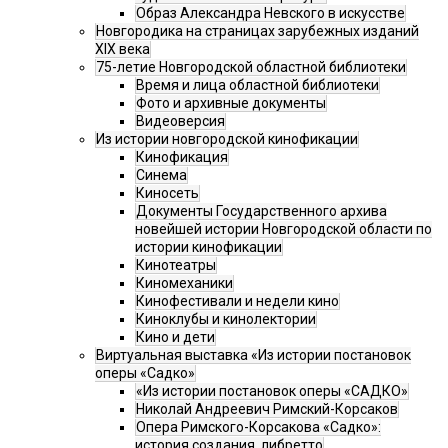
Образ Александра Невского в искусстве
Новгородика на страницах зарубежных изданий
XIX века
75-летие Новгородской областной библиотеки
Время и лица областной библиотеки
Фото и архивные документы
Видеоверсия
Из истории новгородской кинофикации
Кинофикация
Синема
Киносеть
Документы Государственного архива
новейшей истории Новгородской области по
истории кинофикации
Кинотеатры
Киномеханики
Кинофестивали и недели кино
Киноклубы и кинолектории
Кино и дети
Виртуальная выставка «Из истории постановок
оперы «Садко»
«Из истории постановок оперы «САДКО»
Николай Андреевич Римский-Корсаков
Опера Римского-Корсакова «Садко»:
история создания, либретто