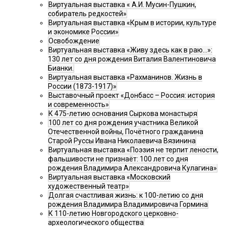
Виртуальная выставка « А.И. Мусин-Пушкин,
собиратель редкостей»
Виртуальная выставка «Крым в истории, культуре
и экономике России»
Освобождение
Виртуальная выставка «Живу здесь как в раю…»:
130 лет со дня рождения Виталия Валентиновича
Бианки.
Виртуальная выставка «Рахманинов. Жизнь в
России (1873-1917)»
Выставочный проект «Донбасс – Россия: история
и современность»
К 475-летию основания Сыркова монастыря
100 лет со дня рождения участника Великой
Отечественной войны, Почётного гражданина
Старой Руссы Ивана Николаевича Вязинина
Виртуальная выставка «Поэзия не терпит лености,
фальшивости не признаёт: 100 лет со дня
рождения Владимира Александровича Кулагина»
Виртуальная выставка «Московский
художественный театр»
Долгая счастливая жизнь: к 100-летию со дня
рождения Владимира Владимировича Гормина
К 110-летию Новгородского церковно-
археологического общества