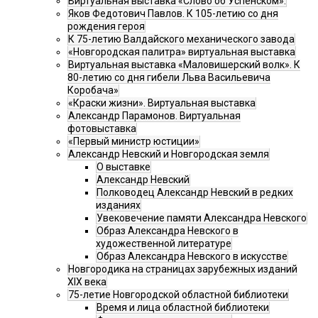
Виртуальная выставка «Слово об Успенском».
Яков Федотович Павлов. К 105-летию со дня
рождения героя
К 75-летию Валдайского механического завода
«Новгородская палитра» виртуальная выставка
Виртуальная выставка «Маловишерский волк». К
80-летию со дня гибели Льва Васильевича
Коробача»
«Краски жизни». Виртуальная выставка
Александр Парамонов. Виртуальная
фотовыставка
«Первый министр юстиции»
Александр Невский и Новгородская земля
О выставке
Александр Невский
Полководец Александр Невский в редких
изданиях
Увековечение памяти Александра Невского
Образ Александра Невского в
художественной литературе
Образ Александра Невского в искусстве
Новгородика на страницах зарубежных изданий
XIX века
75-летие Новгородской областной библиотеки
Время и лица областной библиотеки