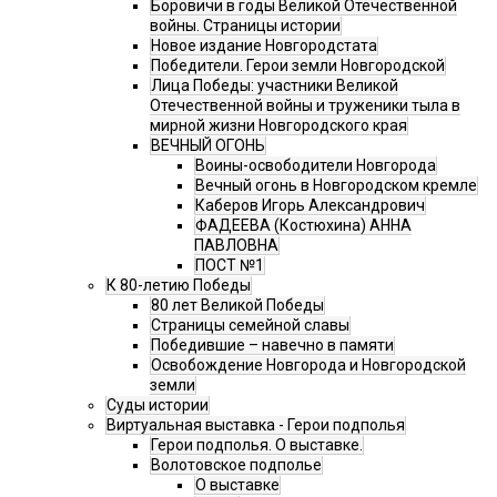
Боровичи в годы Великой Отечественной
войны. Страницы истории
Новое издание Новгородстата
Победители. Герои земли Новгородской
Лица Победы: участники Великой
Отечественной войны и труженики тыла в
мирной жизни Новгородского края
ВЕЧНЫЙ ОГОНЬ
Воины-освободители Новгорода
Вечный огонь в Новгородском кремле
Каберов Игорь Александрович
ФАДЕЕВА (Костюхина) АННА
ПАВЛОВНА
ПОСТ №1
К 80-летию Победы
80 лет Великой Победы
Страницы семейной славы
Победившие – навечно в памяти
Освобождение Новгорода и Новгородской
земли
Суды истории
Виртуальная выставка - Герои подполья
Герои подполья. О выставке.
Волотовское подполье
О выставке