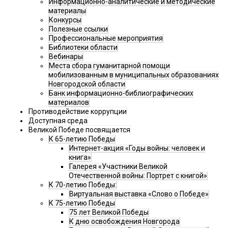
Информационно-аналитические и методические
материалы
Конкурсы
Полезные ссылки
Профессиональные мероприятия
Библиотеки области
Вебинары
Места сбора гуманитарной помощи
мобилизованным в муниципальных образованиях
Новгородской области
Банк информационно-библиографических
материалов
Противодействие коррупции
Доступная среда
Великой Победе посвящается
К 65-летию Победы
Интернет-акция «Годы войны: человек и
книга»
Галерея «Участники Великой
Отечественной войны: Портрет с книгой»
К 70-летию Победы:
Виртуальная выставка «Слово о Победе»
К 75-летию Победы
75 лет Великой Победы
К дню освобождения Новгорода