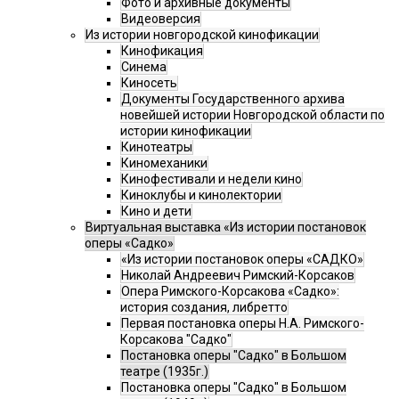
Фото и архивные документы
Видеоверсия
Из истории новгородской кинофикации
Кинофикация
Синема
Киносеть
Документы Государственного архива
новейшей истории Новгородской области по
истории кинофикации
Кинотеатры
Киномеханики
Кинофестивали и недели кино
Киноклубы и кинолектории
Кино и дети
Виртуальная выставка «Из истории постановок
оперы «Садко»
«Из истории постановок оперы «САДКО»
Николай Андреевич Римский-Корсаков
Опера Римского-Корсакова «Садко»:
история создания, либретто
Первая постановка оперы Н.А. Римского-
Корсакова "Садко"
Постановка оперы "Садко" в Большом
театре (1935г.)
Постановка оперы "Садко" в Большом