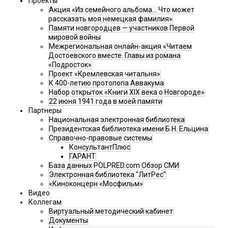
Проекты
Акция «Из семейного альбома... Что может
рассказать моя немецкая фамилия»
Памяти новгородцев — участников Первой
мировой войны
Межрегиональная онлайн-акция «Читаем
Достоевского вместе. Главы из романа
«Подросток»
Проект «Кремлевская читальня»
К 400-летию протопопа Аввакума
Набор открыток «Книги XIX века о Новгороде»
22 июня 1941 года в моей памяти
Партнеры
Национальная электронная библиотека
Президентская библиотека имени Б.Н. Ельцина
Справочно-правовые системы
КонсультантПлюс
ГАРАНТ
База данных POLPRED.com Обзор СМИ
Электронная библиотека "ЛитРес"
«Киноконцерн «Мосфильм»
Видео
Коллегам
Виртуальный методический кабинет
Документы