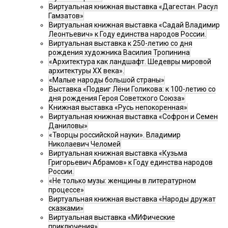
Виртуальная книжная выставка «Дагестан. Расул
Гамзатов»
Виртуальная книжная выставка «Садай Владимир
Леонтьевич» к Году единства народов России.
Виртуальная выставка к 250-летию со дня
рождения художника Василия Тропинина
«Архитектура как ландшафт. Шедевры мировой
архитектуры XX века».
«Малые народы большой страны»
Выставка «Подвиг Лёни Голикова: к 100-летию со
дня рождения Героя Советского Союза»
Книжная выставка «Русь непокоренная»
Виртуальная книжная выставка «Софрон и Семен
Даниловы»
«Творцы российской науки». Владимир
Николаевич Челомей
Виртуальная книжная выставка «Кузьма
Григорьевич Абрамов» к Году единства народов
России.
«Не только музы: женщины в литературном
процессе»
Виртуальная книжная выставка «Народы дружат
сказками»
Виртуальная выставка «МИФические
приключения»