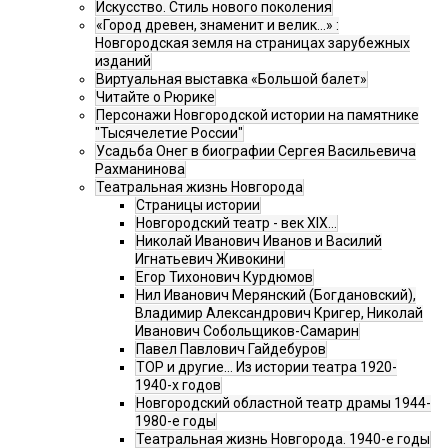
Искусство. Стиль нового поколения
«Город древен, знаменит и велик…» :
Новгородская земля на страницах зарубежных
изданий
Виртуальная выставка «Большой балет»
Читайте о Рюрике
Персонажи Новгородской истории на памятнике
"Тысячелетие России"
Усадьба Онег в биографии Сергея Васильевича
Рахманинова
Театральная жизнь Новгорода
Страницы истории
Новгородский театр - век XIX…
Николай Иванович Иванов и Василий
Игнатьевич Живокини
Егор Тихонович Курдюмов
Нил Иванович Мерянский (Богдановский),
Владимир Александрович Кригер, Николай
Иванович Собольщиков-Самарин
Павел Павлович Гайдебуров
ТОР и другие… Из истории театра 1920-
1940-х годов
Новгородский областной театр драмы 1944-
1980-е годы
Театральная жизнь Новгорода. 1940-е годы