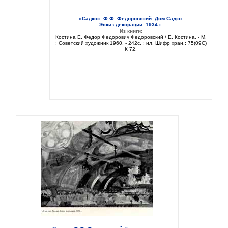
«Садко». Ф.Ф. Федоровский. Дом Садко.
Эскиз декорации. 1934 г.
Из книги:
Костина Е. Федор Федорович Федоровский / Е. Костина. - М.
: Советский художник,1960. - 242с. : ил. Шифр хран.: 75(09C)
К 72.