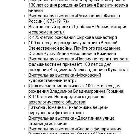
130 лет со дня рождения Виталия Валентиновича
Бианки.
Виртуальная выставка «Рахманинов. Жизнь в
России (1873-1917)»
Выставочный проект «Донбасс – Россия: история
и современность»
К 475-летию основания Сыркова монастыря
100 лет со дня рождения участника Великой
Отечественной войны, Почётного гражданина
Старой Руссы Ивана Николаевича Вязинина
Виртуальная выставка «Поэзия не терпит лености,
фальшивости не признаёт: 100 лет со дня
рождения Владимира Александровича Кулагина»
Виртуальная выставка «Московский
художественный театр»
Долгая счастливая жизнь: к 100-летию со дня
рождения Владимира Владимировича Гормина
К 110-летию Новгородского церковно-
археологического общества
Татьяна Ломзина «Тихая жизнь вещей»
виртуальная фотовыставка
Виртуальная выставка «Десятинная улица:
страницы истории»
Виртуальная выставка «Слово о филармонии»