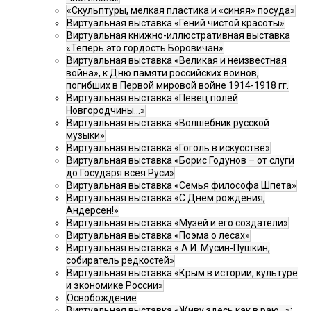
«Скульптуры, мелкая пластика и «синяя» посуда»
Виртуальная выставка «Гений чистой красоты»
Виртуальная книжно-иллюстративная выставка
«Теперь это гордость Боровичан»
Виртуальная выставка «Великая и неизвестная
война», к Дню памяти российских воинов,
погибших в Первой мировой войне 1914-1918 гг.
Виртуальная выставка «Певец полей
Новгородчины…»
Виртуальная выставка «Волшебник русской
музыки»
Виртуальная выставка «Гоголь в искусстве»
Виртуальная выставка «Борис Годунов – от слуги
до Государя всея Руси»
Виртуальная выставка «Семья философа Шпета»
Виртуальная выставка «С Днём рождения,
Андерсен!»
Виртуальная выставка «Музей и его создатели»
Виртуальная выставка «Поэма о лесах»
Виртуальная выставка « А.И. Мусин-Пушкин,
собиратель редкостей»
Виртуальная выставка «Крым в истории, культуре
и экономике России»
Освобождение
Виртуальная выставка «Живу здесь как в раю…»: