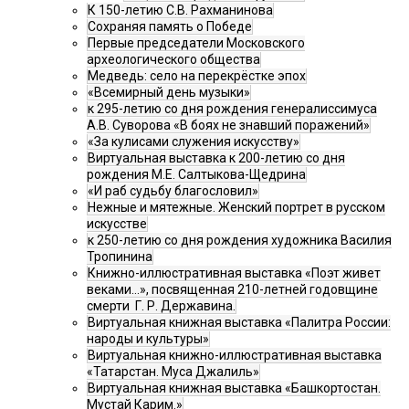
К 150-летию С.В. Рахманинова
Сохраняя память о Победе
Первые председатели Московского
археологического общества
Медведь: село на перекрёстке эпох
«Всемирный день музыки»
к 295-летию со дня рождения генералиссимуса
А.В. Суворова «В боях не знавший поражений»
«За кулисами служения искусству»
Виртуальная выставка к 200-летию со дня
рождения М.Е. Салтыкова-Щедрина
«И раб судьбу благословил»
Нежные и мятежные. Женский портрет в русском
искусстве
к 250-летию со дня рождения художника Василия
Тропинина
Книжно-иллюстративная выставка «Поэт живет
веками…», посвященная 210-летней годовщине
смерти Г. Р. Державина.
Виртуальная книжная выставка «Палитра России:
народы и культуры»
Виртуальная книжно-иллюстративная выставка
«Татарстан. Муса Джалиль»
Виртуальная книжная выставка «Башкортостан.
Мустай Карим.»