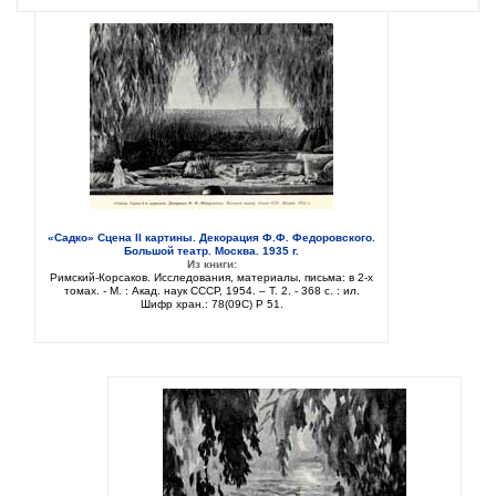
«Садко» Сцена II картины. Декорация Ф.Ф. Федоровского.
Большой театр. Москва. 1935 г.
Из книги:
Римский-Корсаков. Исследования, материалы, письма: в 2-х
томах. - М. : Акад. наук СССР, 1954. – Т. 2. - 368 с. : ил.
Шифр хран.: 78(09C) Р 51.