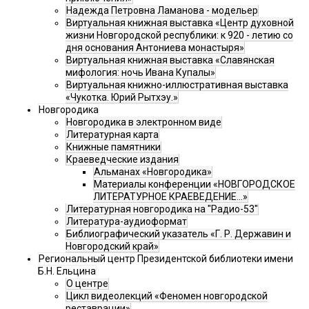
Надежда Петровна Ламанова - модельер
Виртуальная книжная выставка «Центр духовной
жизни Новгородской республики: к 920 - летию со
дня основания Антониева монастыря»
Виртуальная книжная выставка «Славянская
мифология: ночь Ивана Купалы»
Виртуальная книжно-иллюстративная выставка
«Чукотка. Юрий Рытхэу.»
Новгородика
Новгородика в электронном виде
Литературная карта
Книжные памятники
Краеведческие издания
Альманах «Новгородика»
Материалы конференции «НОВГОРОДСКОЕ
ЛИТЕРАТУРНОЕ КРАЕВЕДЕНИЕ...»
Литературная новгородика на "Радио-53"
Литература-аудиоформат
Библиографический указатель «Г. Р. Державин и
Новгородский край»
Региональный центр Президентской библиотеки имени
Б.Н. Ельцина
О центре
Цикл видеолекций «Феномен новгородской
реставрации»