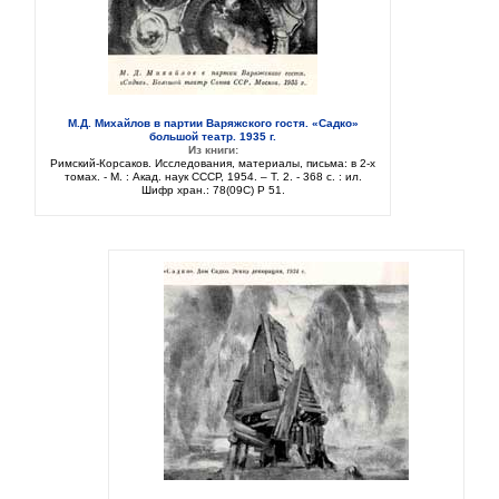
М.Д. Михайлов в партии Варяжского гостя. «Садко»
большой театр. 1935 г.
Из книги:
Римский-Корсаков. Исследования, материалы, письма: в 2-х
томах. - М. : Акад. наук СССР, 1954. – Т. 2. - 368 с. : ил.
Шифр хран.: 78(09C) Р 51.