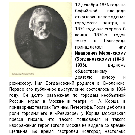
12 декабря 1866 года на
Софийской площади
открылось новое здание
городского театра, в
1879 году оно сгорело. С
конца 1870-х годов
театр в Новгороде
принадлежал
Нилу
Ивановичу Мерянскому
(Богдановскому) (1846-
1936)
, видному
общественному
деятелю, актеру и
режиссеру. Нил Богдановский родился в Смоленске.
Первое его публичное выступление состоялось в 1864
году. Он долго разъезжал по городам необъятной
России, играл в Москве в театре Ф. А. Корша; в
придворных театрах Гатчины, Петергофа. После дебюта в
роли городничего в «Ревизоре» у Корша московская
пресса писала, что такого толкования и такого
изображения героя Гоголя Москва не видела со времен
Щепкина. Во время гастролей Новгород настолько