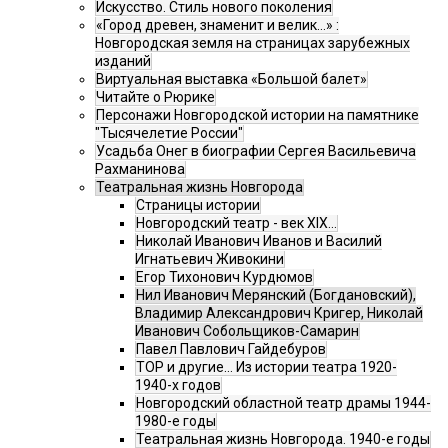
Искусство. Стиль нового поколения
«Город древен, знаменит и велик…» :
Новгородская земля на страницах зарубежных
изданий
Виртуальная выставка «Большой балет»
Читайте о Рюрике
Персонажи Новгородской истории на памятнике
"Тысячелетие России"
Усадьба Онег в биографии Сергея Васильевича
Рахманинова
Театральная жизнь Новгорода
Страницы истории
Новгородский театр - век XIX…
Николай Иванович Иванов и Василий
Игнатьевич Живокини
Егор Тихонович Курдюмов
Нил Иванович Мерянский (Богдановский),
Владимир Александрович Кригер, Николай
Иванович Собольщиков-Самарин
Павел Павлович Гайдебуров
ТОР и другие… Из истории театра 1920-
1940-х годов
Новгородский областной театр драмы 1944-
1980-е годы
Театральная жизнь Новгорода. 1940-е годы