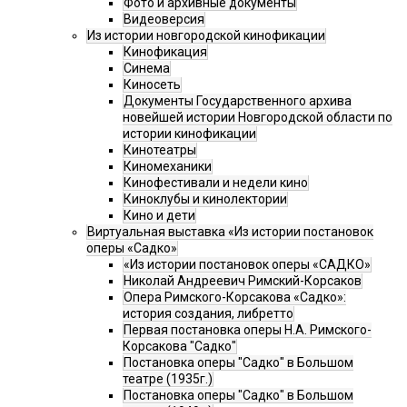
Фото и архивные документы
Видеоверсия
Из истории новгородской кинофикации
Кинофикация
Синема
Киносеть
Документы Государственного архива
новейшей истории Новгородской области по
истории кинофикации
Кинотеатры
Киномеханики
Кинофестивали и недели кино
Киноклубы и кинолектории
Кино и дети
Виртуальная выставка «Из истории постановок
оперы «Садко»
«Из истории постановок оперы «САДКО»
Николай Андреевич Римский-Корсаков
Опера Римского-Корсакова «Садко»:
история создания, либретто
Первая постановка оперы Н.А. Римского-
Корсакова "Садко"
Постановка оперы "Садко" в Большом
театре (1935г.)
Постановка оперы "Садко" в Большом