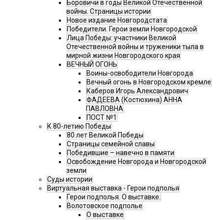
Боровичи в годы Великой Отечественной
войны. Страницы истории
Новое издание Новгородстата
Победители. Герои земли Новгородской
Лица Победы: участники Великой
Отечественной войны и труженики тыла в
мирной жизни Новгородского края
ВЕЧНЫЙ ОГОНЬ
Воины-освободители Новгорода
Вечный огонь в Новгородском кремле
Каберов Игорь Александрович
ФАДЕЕВА (Костюхина) АННА
ПАВЛОВНА
ПОСТ №1
К 80-летию Победы
80 лет Великой Победы
Страницы семейной славы
Победившие – навечно в памяти
Освобождение Новгорода и Новгородской
земли
Суды истории
Виртуальная выставка - Герои подполья
Герои подполья. О выставке.
Волотовское подполье
О выставке