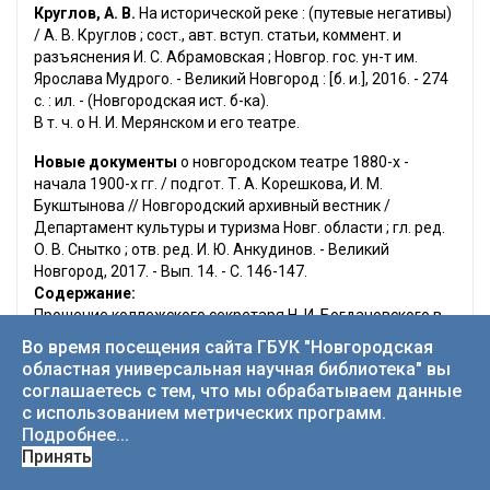
Круглов, А. В.
На исторической реке : (путевые негативы)
/ А. В. Круглов ; сост., авт. вступ. статьи, коммент. и
разъяснения И. С. Абрамовская ; Новгор. гос. ун-т им.
Ярослава Мудрого. - Великий Новгород : [б. и.], 2016. - 274
с. : ил. - (Новгородская ист. б-ка).
В т. ч. о Н. И. Мерянском и его театре.
Новые документы
о новгородском театре 1880-х -
начала 1900-х гг. / подгот. Т. А. Корешкова, И. М.
Букштынова // Новгородский архивный вестник /
Департамент культуры и туризма Новг. области ; гл. ред.
О. В. Снытко ; отв. ред. И. Ю. Анкудинов. - Великий
Новгород, 2017. - Вып. 14. - С. 146-147.
Содержание:
Прошение коллежского секретаря Н. И. Богдановского в
Новгородскую городскую думу об устройстве летнего
Во время посещения сайта ГБУК "Новгородская
театра : 4 мая 1886 года
областная универсальная научная библиотека" вы
Из доклада Новгородской городской управы о
соглашаетесь с тем, что мы обрабатываем данные
предоставлении Н. И. Богдановскому права на
с использованием метрических программ.
устройство летнего театра : 16 мая 1886 года
Подробнее...
Письмо Н. И. Богдановского городскому голове А. А.
Принять
Соловьеву с предложением о продаже театра : 8 августа