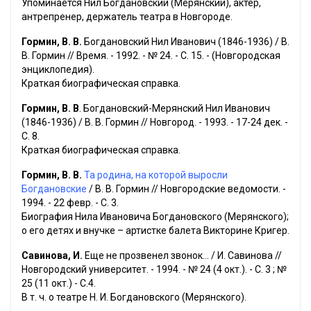
Упоминается Нил Богдановский (Мерянский), актер,
антрепренер, держатель театра в Новгороде.
Гормин, В. В.
Богдановский Нил Иванович (1846-1936) / В.
В. Гормин // Время. - 1992. - № 24. - С. 15. - (Новгородская
энциклопедия).
Краткая биографическая справка.
Гормин, В. В
. Богдановский-Мерянский Нил Иванович
(1846-1936) / В. В. Гормин // Новгород. - 1993. - 17-24 дек. -
С. 8.
Краткая биографическая справка.
Гормин, В. В.
Та родина, на которой выросли
Богдановские
/ В. В. Гормин // Новгородские ведомости. -
1994. - 22 февр. - С. 3.
Биография Нила Ивановича Богдановского (Мерянского);
о его детях и внучке – артистке балета Викторине Кригер.
Савинова, И.
Еще не прозвенел звонок... / И. Савинова //
Новгородский университет. - 1994. - № 24 (4 окт.). - С. 3 ; №
25 (11 окт.) - С.4.
В т. ч. о театре Н. И. Богдановского (Мерянского).