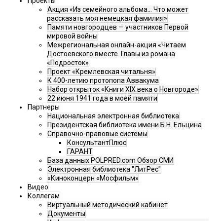
Проекты
Акция «Из семейного альбома... Что может
рассказать моя немецкая фамилия»
Памяти новгородцев — участников Первой
мировой войны
Межрегиональная онлайн-акция «Читаем
Достоевского вместе. Главы из романа
«Подросток»
Проект «Кремлевская читальня»
К 400-летию протопопа Аввакума
Набор открыток «Книги XIX века о Новгороде»
22 июня 1941 года в моей памяти
Партнеры
Национальная электронная библиотека
Президентская библиотека имени Б.Н. Ельцина
Справочно-правовые системы
КонсультантПлюс
ГАРАНТ
База данных POLPRED.com Обзор СМИ
Электронная библиотека "ЛитРес"
«Киноконцерн «Мосфильм»
Видео
Коллегам
Виртуальный методический кабинет
Документы