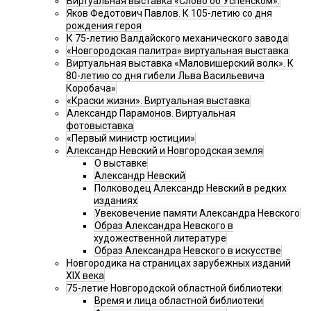
Виртуальная выставка «Слово об Успенском».
Яков Федотович Павлов. К 105-летию со дня
рождения героя
К 75-летию Валдайского механического завода
«Новгородская палитра» виртуальная выставка
Виртуальная выставка «Маловишерский волк». К
80-летию со дня гибели Льва Васильевича
Коробача»
«Краски жизни». Виртуальная выставка
Александр Парамонов. Виртуальная
фотовыставка
«Первый министр юстиции»
Александр Невский и Новгородская земля
О выставке
Александр Невский
Полководец Александр Невский в редких
изданиях
Увековечение памяти Александра Невского
Образ Александра Невского в
художественной литературе
Образ Александра Невского в искусстве
Новгородика на страницах зарубежных изданий
XIX века
75-летие Новгородской областной библиотеки
Время и лица областной библиотеки