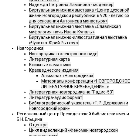
Надежда Петровна Ламанова - модельер
Виртуальная книжная выставка «Центр духовной
жизни Новгородской республики: к 920 - летию со
дня основания Антониева монастыря»
Виртуальная книжная выставка «Славянская
мифология: ночь Ивана Купалы»
Виртуальная книжно-иллюстративная выставка
«Чукотка. Юрий Рытхэу.»
Новгородика
Новгородика в электронном виде
Литературная карта
Книжные памятники
Краеведческие издания
Альманах «Новгородика»
Материалы конференции «НОВГОРОДСКОЕ
ЛИТЕРАТУРНОЕ КРАЕВЕДЕНИЕ...»
Литературная новгородика на "Радио-53"
Литература-аудиоформат
Библиографический указатель «Г. Р. Державин и
Новгородский край»
Региональный центр Президентской библиотеки имени
Б.Н. Ельцина
О центре
Цикл видеолекций «Феномен новгородской
реставрации»