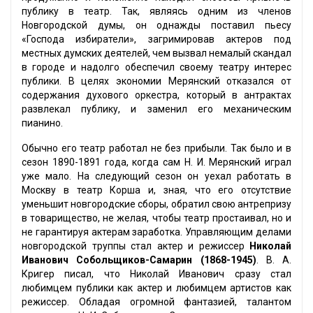
публику в театр. Так, являясь одним из членов
Новгородской думы, он однажды поставил пьесу
«Господа избиратели», загримировав актеров под
местных думских деятелей, чем вызвал немалый скандал
в городе и надолго обеспечил своему театру интерес
публики. В целях экономии Мерянский отказался от
содержания духового оркестра, который в антрактах
развлекал публику, и заменил его механическим
пианино.
Обычно его театр работал не без прибыли. Так было и в
сезон 1890-1891 года, когда сам Н. И. Мерянский играл
уже мало. На следующий сезон он уехал работать в
Москву в театр Корша и, зная, что его отсутствие
уменьшит новгородские сборы, обратил свою антрепризу
в товарищество, не желая, чтобы театр простаивал, но и
не гарантируя актерам заработка. Управляющим делами
новгородской труппы стал актер и режиссер
Николай
Иванович Собольщиков-Самарин (1868-1945)
. В. А.
Кригер писал, что Николай Иванович сразу стал
любимцем публики как актер и любимцем артистов как
режиссер. Обладая огромной фантазией, талантом