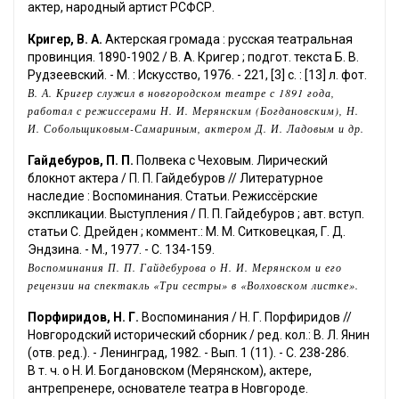
актер, народный артист РСФСР.
Кригер, В. А.
Актерская громада : русская театральная
провинция. 1890-1902 / В. А. Кригер ; подгот. текста Б. В.
Рудзеевский. - М. : Искусство, 1976. - 221, [3] с. : [13] л. фот.
В. А. Кригер служил в новгородском театре с 1891 года,
работал с режиссерами Н. И. Мерянским (Богдановским), Н.
И. Собольщиковым-Самариным, актером Д. И. Ладовым и др.
Гайдебуров, П. П.
Полвека с Чеховым. Лирический
блокнот актера / П. П. Гайдебуров // Литературное
наследие : Воспоминания. Статьи. Режиссёрские
экспликации. Выступления / П. П. Гайдебуров ; авт. вступ.
статьи С. Дрейден ; коммент.: М. М. Ситковецкая, Г. Д.
Эндзина. - М., 1977. - С. 134-159.
Воспоминания П. П. Гайдебурова о Н. И. Мерянском и его
рецензии на спектакль «Три сестры» в «Волховском листке».
Порфиридов, Н. Г.
Воспоминания / Н. Г. Порфиридов //
Новгородский исторический сборник / ред. кол.: В. Л. Янин
(отв. ред.). - Ленинград, 1982. - Вып. 1 (11). - С. 238-286.
В т. ч. о Н. И. Богдановском (Мерянском), актере,
антрепренере, основателе театра в Новгороде.