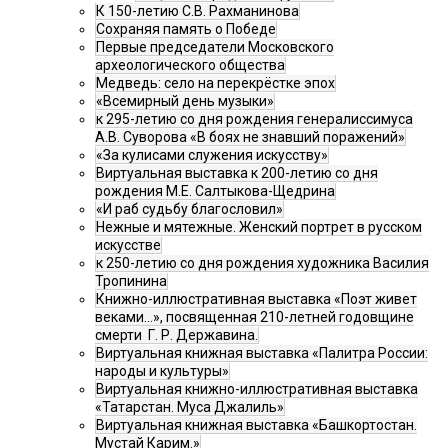
К 150-летию С.В. Рахманинова
Сохраняя память о Победе
Первые председатели Московского
археологического общества
Медведь: село на перекрёстке эпох
«Всемирный день музыки»
к 295-летию со дня рождения генералиссимуса
А.В. Суворова «В боях не знавший поражений»
«За кулисами служения искусству»
Виртуальная выставка к 200-летию со дня
рождения М.Е. Салтыкова-Щедрина
«И раб судьбу благословил»
Нежные и мятежные. Женский портрет в русском
искусстве
к 250-летию со дня рождения художника Василия
Тропинина
Книжно-иллюстративная выставка «Поэт живет
веками…», посвященная 210-летней годовщине
смерти Г. Р. Державина.
Виртуальная книжная выставка «Палитра России:
народы и культуры»
Виртуальная книжно-иллюстративная выставка
«Татарстан. Муса Джалиль»
Виртуальная книжная выставка «Башкортостан.
Мустай Карим.»