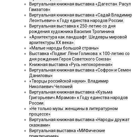
Виртуальная книжная выставка «Дагестан. Расул
Гамзатов»
Виртуальная книжная выставка «Садай Владимир
Леонтьевич» к Году единства народов России.
Виртуальная выставка к 250-летию со дня
рождения художника Василия Тропинина
«Архитектура как ландшафт. Шедевры мировой
архитектуры XX века».
«Малые народы большой страны»
Выставка «Подвиг Лёни Голикова: к 100-летию со
дня рождения Героя Советского Союза»
Книжная выставка «Русь непокоренная»
Виртуальная книжная выставка «Софрон и Семен
Даниловы»
«Творцы российской науки». Владимир
Николаевич Челомей
Виртуальная книжная выставка «Кузьма
Григорьевич Абрамов» к Году единства народов
России.
«Не только музы: женщины в литературном
процессе»
Виртуальная книжная выставка «Народы дружат
сказками»
Виртуальная выставка «МИФические
приключения»