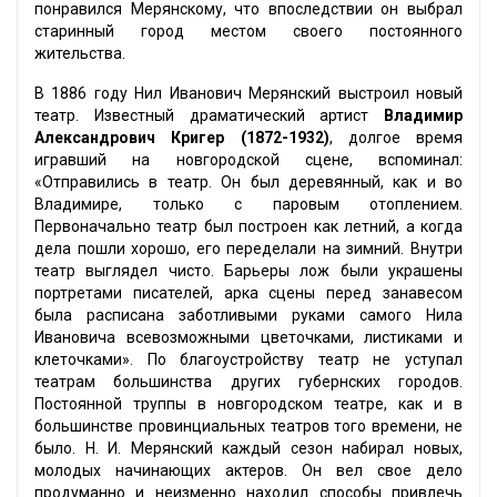
понравился Мерянскому, что впоследствии он выбрал
старинный город местом своего постоянного
жительства.
В 1886 году Нил Иванович Мерянский выстроил новый
театр. Известный драматический артист
Владимир
Александрович Кригер (1872-1932)
, долгое время
игравший на новгородской сцене, вспоминал:
«Отправились в театр. Он был деревянный, как и во
Владимире, только с паровым отоплением.
Первоначально театр был построен как летний, а когда
дела пошли хорошо, его переделали на зимний. Внутри
театр выглядел чисто. Барьеры лож были украшены
портретами писателей, арка сцены перед занавесом
была расписана заботливыми руками самого Нила
Ивановича всевозможными цветочками, листиками и
клеточками». По благоустройству театр не уступал
театрам большинства других губернских городов.
Постоянной труппы в новгородском театре, как и в
большинстве провинциальных театров того времени, не
было. Н. И. Мерянский каждый сезон набирал новых,
молодых начинающих актеров. Он вел свое дело
продуманно и неизменно находил способы привлечь