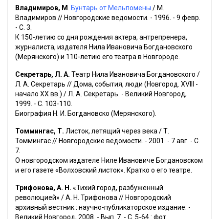
Владимиров, М
.
Бунтарь от Мельпомены
/ М.
Владимиров // Новгородские ведомости. - 1996. - 9 февр.
- С. 3.
К 150-летию со дня рождения актера, антрепренера,
журналиста, издателя Нила Ивановича Богдановского
(Мерянского) и 110-летию его театра в Новгороде.
Секретарь, Л. А.
Театр Нила Ивановича Богдановского /
Л. А. Секретарь // Дома, события, люди (Новгород. XVIII -
начало XX вв.) / Л. А. Секретарь. - Великий Новгород,
1999. - С. 103-110.
Биография Н. И. Богдановско (Мерянского).
Томмингас, Т.
Листок, летящий через века / Т.
Томмингас // Новгородские ведомости. - 2001. - 7 авг. - С.
7.
О новгородском издателе Ниле Ивановиче Богдановском
и его газете «Волховский листок». Кратко о его театре.
Трифонова, А. Н.
«Тихий город, разбуженный
революцией» / А. Н. Трифонова // Новгородский
архивный вестник : научно-публикаторское издание. -
Великий Новгород, 2008. - Вып. 7. - С. 5-64 : фот.