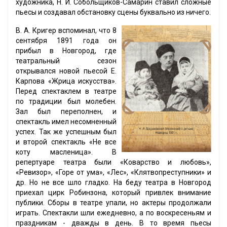
художника, Н. И. Собольщиков-Самарин ставил сложные
пьесы и создавал обстановку сцены буквально из ничего.
В. А. Кригер вспоминал, что 8
сентября 1891 года он
прибыл в Новгород, где
театральный сезон
открывался новой пьесой Е.
Карпова «Жрица искусства».
Перед спектаклем в театре
по традиции был молебен.
Зал был переполнен, и
спектакль имел несомненный
успех. Так же успешным был
и второй спектакль «Не все
коту масленица». В
репертуаре театра были «Коварство и любовь»,
«Ревизор», «Горе от ума», «Лес», «Клятвопреступники» и
др. Но не все шло гладко. На беду театра в Новгород
приехал цирк Робинзона, который привлек внимание
публики. Сборы в театре упали, но актеры продолжали
играть. Спектакли шли ежедневно, а по воскресеньям и
праздникам - дважды в день. В то время пьесы