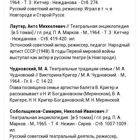
1964. - Т. 3 : Кетчер - Нежданова. - Стб. 274.
Русский советский актер, режиссер. Играл в т. ч. в
Новгороде и Старой Руссе.
Лаутер, Антс Михкелевич
// Театральная энциклопедия
: [в 5 томах] / гл. ред. П. А. Марков. - М., 1964. - Т. 3 : Кетчер
- Нежданова. - Стб. 419-420 : ил.
Эстонский советский актер, режиссер, педагог. Народный
артист СССР (1948). В годы Первой мировой войны
выступал как актер в русском театре (в Новгороде).
Чудновский, М. А.
Театральные традиции семьи / М. А.
Чудновский // Викторина Кригер / М. А. Чудновский. - М.,
1964. - Гл. II. - С. 14-22.
Глава посвящена семье артистки балета В. Кригер и
рассказывает о Н. И. Богдановском (Мерянском), В. А.
Кригере, Н. Н. Кригер-Богдановской, М. Н. Мерянской.
Собольщиков-Самарин, Николай Иванович
//
Театральная энциклопедия : [в 5 томах] / гл. ред. П. А.
Марков. - М., 1965. - Т. 4 : Нежин - Сярев. - Стб. 1007-1009 :
ил.
Русский советский театральный деятель, режиссер,