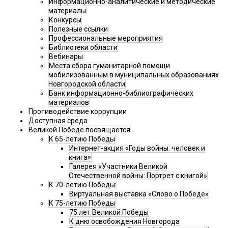
Информационно-аналитические и методические
материалы
Конкурсы
Полезные ссылки
Профессиональные мероприятия
Библиотеки области
Вебинары
Места сбора гуманитарной помощи
мобилизованным в муниципальных образованиях
Новгородской области
Банк информационно-библиографических
материалов
Противодействие коррупции
Доступная среда
Великой Победе посвящается
К 65-летию Победы
Интернет-акция «Годы войны: человек и
книга»
Галерея «Участники Великой
Отечественной войны: Портрет с книгой»
К 70-летию Победы:
Виртуальная выставка «Слово о Победе»
К 75-летию Победы
75 лет Великой Победы
К дню освобождения Новгорода