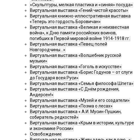
«Скульптуры, мелкая пластика и «синяя» посуда»
Виртуальная выставка «Гений чистой красоты»
Виртуальная книжно-иллюстративная выставка
«Теперь это гордость Боровичан»
Виртуальная выставка «Великая и неизвестная
война», к Дню памяти российских воинов,
погибших в Первой мировой войне 1914-1918 гг.
Виртуальная выставка «Певец полей
Новгородчины…»
Виртуальная выставка «Волшебник русской
музыки»
Виртуальная выставка «Гоголь в искусстве»
Виртуальная выставка «Борис Годунов – от слуги
до Государя всея Руси»
Виртуальная выставка «Семья философа Шпета»
Виртуальная выставка «С Днём рождения,
Андерсен!»
Виртуальная выставка «Музей и его создатели»
Виртуальная выставка «Поэма о лесах»
Виртуальная выставка « А.И. Мусин-Пушкин,
собиратель редкостей»
Виртуальная выставка «Крым в истории, культуре
и экономике России»
Освобождение
Виртуальная выставка «Живу здесь как в раю…»: