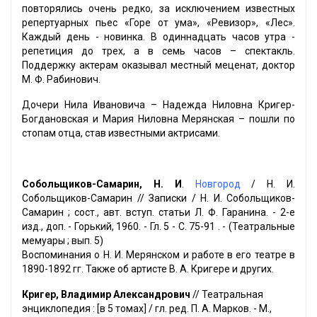
повторялись очень редко, за исключением известных
репертуарных пьес «Горе от ума», «Ревизор», «Лес».
Каждый день - новинка. В одиннадцать часов утра -
репетиция до трех, а в семь часов – спектакль.
Поддержку актерам оказывал местный меценат, доктор
М. Ф. Рабинович.
Дочери Нила Ивановича – Надежда Ниловна Кригер-
Богдановская и Мария Ниловна Мерянская – пошли по
стопам отца, став известными актрисами.
Собольщиков-Самарин, Н. И
.
Новгород
/ Н. И.
Собольщиков-Самарин // Записки / Н. И. Собольщиков-
Самарин ; сост., авт. вступ. статьи Л. Ф. Гаранина. - 2-е
изд., доп. - Горький, 1960. - Гл. 5 - С. 75-91 . - (Театральные
мемуары ; вып. 5)
Воспоминания о Н. И. Мерянском и работе в его театре в
1890-1892 гг. Также об артисте В. А. Кригере и других.
Кригер, Владимир Александрович
// Театральная
энциклопедия : [в 5 томах] / гл. ред. П. А. Марков. - М.,