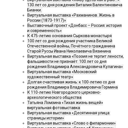
130 лет со дня рождения Виталия Валентиновича
Бианки.
Виртуальная выставка «Рахманинов. Жизнь в
России (1873-1917)»
Выставочный проект «Донбасс – Россия: история
и современность»
К 475-летию основания Сыркова монастыря
100 лет со дня рождения участника Великой
Отечественной войны, Почётного гражданина
Старой Руссы Ивана Николаевича Вязинина
Виртуальная выставка «Поэзия не терпит лености,
фальшивости не признаёт: 100 лет со дня
рождения Владимира Александровича Кулагина»
Виртуальная выставка «Московский
художественный театр»
Долгая счастливая жизнь: к 100-летию со дня
рождения Владимира Владимировича Гормина
К 110-летию Новгородского церковно-
археологического общества
Татьяна Ломзина «Тихая жизнь вещей»
виртуальная фотовыставка
Виртуальная выставка «Десятинная улица:
страницы истории»
Виртуальная выставка «Слово о филармонии»