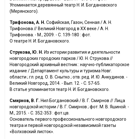
Упоминается деревянный театр Н. И. Богдановского
(Мерянского).
Трифонова, А. Н.
Софийская, Газон, Сенная / А. Н.
Трифонова // Великий Новгород в XX веке / А. Н.
Трифонова. - М., 2009. - С. 139-180 : фот.
О театре Н. И. Богдановского.
Струкова, Ю. Н.
Из истории развития и деятельности
новгородских городских парков / Ю. Н. Струкова //
Новгородский архивный вестник : научно-публикаторское
издание / Департамент культуры и туризма Новг.
области ; гл. ред. О. В. Снытко ; отв. ред. И. Ю. Анкудинов. -
Великий Новгород, 2014. - Вып. 12. - С. 57-65.
В статье упоминается театр Н. И. Богдановского.
Смирнов, В. Г.
Нил Богдановский / В. Г. Смирнов // Лица
новгородской истории / В. Г. Смирнов ; фот. М. В. Яшиной. -
М., 2015. - С. 352-353 : фот.цв.
Основатель первого профессионального новгородского
театра и первой новгородской независимой газеты
«Волховский листок».