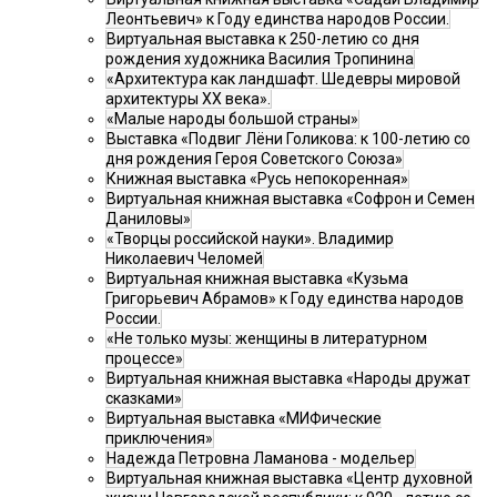
Леонтьевич» к Году единства народов России.
Виртуальная выставка к 250-летию со дня
рождения художника Василия Тропинина
«Архитектура как ландшафт. Шедевры мировой
архитектуры XX века».
«Малые народы большой страны»
Выставка «Подвиг Лёни Голикова: к 100-летию со
дня рождения Героя Советского Союза»
Книжная выставка «Русь непокоренная»
Виртуальная книжная выставка «Софрон и Семен
Даниловы»
«Творцы российской науки». Владимир
Николаевич Челомей
Виртуальная книжная выставка «Кузьма
Григорьевич Абрамов» к Году единства народов
России.
«Не только музы: женщины в литературном
процессе»
Виртуальная книжная выставка «Народы дружат
сказками»
Виртуальная выставка «МИФические
приключения»
Надежда Петровна Ламанова - модельер
Виртуальная книжная выставка «Центр духовной