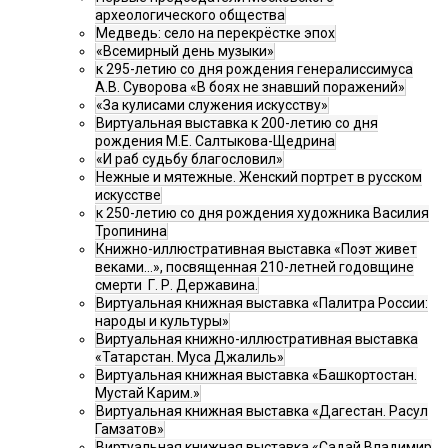
археологического общества
Медведь: село на перекрёстке эпох
«Всемирный день музыки»
к 295-летию со дня рождения генералиссимуса
А.В. Суворова «В боях не знавший поражений»
«За кулисами служения искусству»
Виртуальная выставка к 200-летию со дня
рождения М.Е. Салтыкова-Щедрина
«И раб судьбу благословил»
Нежные и мятежные. Женский портрет в русском
искусстве
к 250-летию со дня рождения художника Василия
Тропинина
Книжно-иллюстративная выставка «Поэт живет
веками…», посвященная 210-летней годовщине
смерти Г. Р. Державина.
Виртуальная книжная выставка «Палитра России:
народы и культуры»
Виртуальная книжно-иллюстративная выставка
«Татарстан. Муса Джалиль»
Виртуальная книжная выставка «Башкортостан.
Мустай Карим.»
Виртуальная книжная выставка «Дагестан. Расул
Гамзатов»
Виртуальная книжная выставка «Садай Владимир