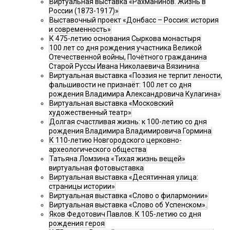
Виртуальная выставка «Рахманинов. Жизнь в
России (1873-1917)»
Выставочный проект «Донбасс – Россия: история
и современность»
К 475-летию основания Сыркова монастыря
100 лет со дня рождения участника Великой
Отечественной войны, Почётного гражданина
Старой Руссы Ивана Николаевича Вязинина
Виртуальная выставка «Поэзия не терпит лености,
фальшивости не признаёт: 100 лет со дня
рождения Владимира Александровича Кулагина»
Виртуальная выставка «Московский
художественный театр»
Долгая счастливая жизнь: к 100-летию со дня
рождения Владимира Владимировича Гормина
К 110-летию Новгородского церковно-
археологического общества
Татьяна Ломзина «Тихая жизнь вещей»
виртуальная фотовыставка
Виртуальная выставка «Десятинная улица:
страницы истории»
Виртуальная выставка «Слово о филармонии»
Виртуальная выставка «Слово об Успенском».
Яков Федотович Павлов. К 105-летию со дня
рождения героя