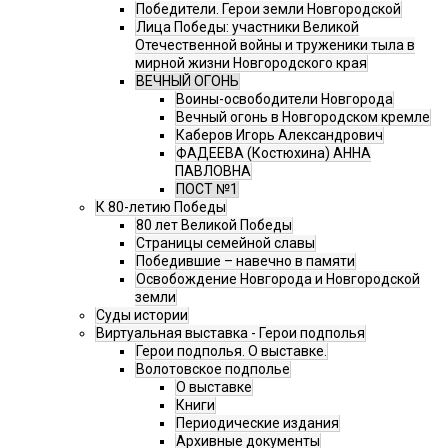
Победители. Герои земли Новгородской
Лица Победы: участники Великой
Отечественной войны и труженики тыла в
мирной жизни Новгородского края
ВЕЧНЫЙ ОГОНЬ
Воины-освободители Новгорода
Вечный огонь в Новгородском кремле
Каберов Игорь Александрович
ФАДЕЕВА (Костюхина) АННА
ПАВЛОВНА
ПОСТ №1
К 80-летию Победы
80 лет Великой Победы
Страницы семейной славы
Победившие – навечно в памяти
Освобождение Новгорода и Новгородской
земли
Суды истории
Виртуальная выставка - Герои подполья
Герои подполья. О выставке.
Волотовское подполье
О выставке
Книги
Периодические издания
Архивные документы