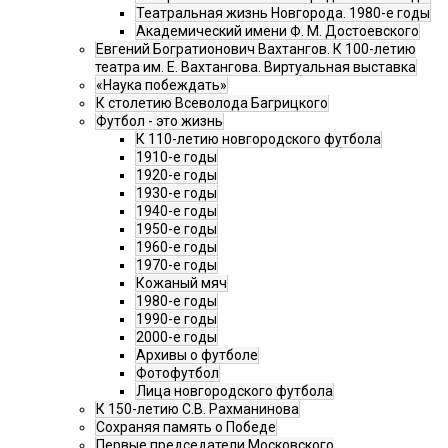
Театральная жизнь Новгорода. 1980-е годы
Академический имени Ф. М. Достоевского
Евгений Богратионович Вахтангов. К 100-летию
театра им. Е. Вахтангова. Виртуальная выставка
«Наука побеждать»
К столетию Всеволода Багрицкого
Футбол - это жизнь
К 110-летию новгородского футбола
1910-е годы
1920-е годы
1930-е годы
1940-е годы
1950-е годы
1960-е годы
1970-е годы
Кожаный мяч
1980-е годы
1990-е годы
2000-е годы
Архивы о футболе
Фотофутбол
Лица новгородского футбола
К 150-летию С.В. Рахманинова
Сохраняя память о Победе
Первые председатели Московского