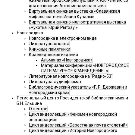
жизни Новгородской республики: к 920 - летию со
дня основания Антониева монастыря»
Виртуальная книжная выставка «Славянская
мифология: ночь Ивана Купалы»
Виртуальная книжно-иллюстративная выставка
«Чукотка. Юрий Рытхэу.»
Новгородика
Новгородика в электронном виде
Литературная карта
Книжные памятники
Краеведческие издания
Альманах «Новгородика»
Материалы конференции «НОВГОРОДСКОЕ
ЛИТЕРАТУРНОЕ КРАЕВЕДЕНИЕ...»
Литературная новгородика на "Радио-53"
Литература-аудиоформат
Библиографический указатель «Г. Р. Державин и
Новгородский край»
Региональный центр Президентской библиотеки имени
Б.Н. Ельцина
О центре
Цикл видеолекций «Феномен новгородской
реставрации»
Цикл видеолекций «Берестяная почта столетий»
Цикл видеолекций «История Новгородского