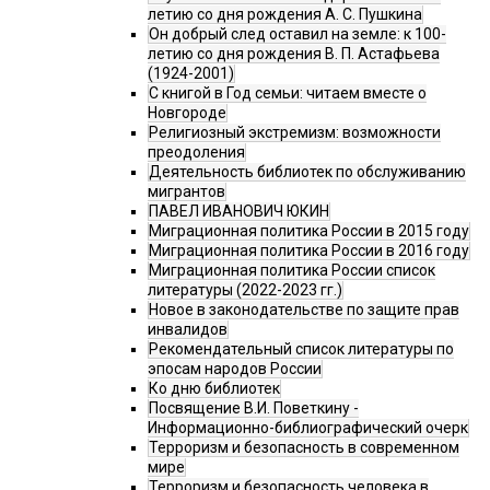
летию со дня рождения А. С. Пушкина
Он добрый след оставил на земле: к 100-
летию со дня рождения В. П. Астафьева
(1924-2001)
С книгой в Год семьи: читаем вместе о
Новгороде
Религиозный экстремизм: возможности
преодоления
Деятельность библиотек по обслуживанию
мигрантов
ПАВЕЛ ИВАНОВИЧ ЮКИН
Миграционная политика России в 2015 году
Миграционная политика России в 2016 году
Миграционная политика России список
литературы (2022-2023 гг.)
Новое в законодательстве по защите прав
инвалидов
Рекомендательный список литературы по
эпосам народов России
Ко дню библиотек
Посвящение В.И. Поветкину -
Информационно-библиографический очерк
Терроризм и безопасность в современном
мире
Терроризм и безопасность человека в