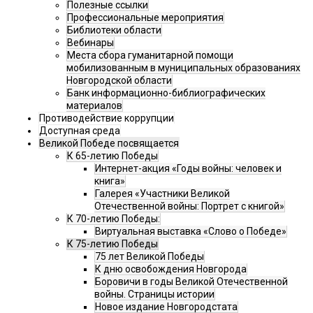
Полезные ссылки
Профессиональные мероприятия
Библиотеки области
Вебинары
Места сбора гуманитарной помощи
мобилизованным в муниципальных образованиях
Новгородской области
Банк информационно-библиографических
материалов
Противодействие коррупции
Доступная среда
Великой Победе посвящается
К 65-летию Победы
Интернет-акция «Годы войны: человек и
книга»
Галерея «Участники Великой
Отечественной войны: Портрет с книгой»
К 70-летию Победы:
Виртуальная выставка «Слово о Победе»
К 75-летию Победы
75 лет Великой Победы
К дню освобождения Новгорода
Боровичи в годы Великой Отечественной
войны. Страницы истории
Новое издание Новгородстата