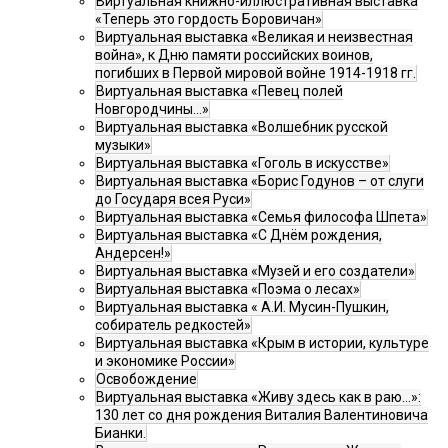
Виртуальная книжно-иллюстративная выставка
«Теперь это гордость Боровичан»
Виртуальная выставка «Великая и неизвестная
война», к Дню памяти российских воинов,
погибших в Первой мировой войне 1914-1918 гг.
Виртуальная выставка «Певец полей
Новгородчины…»
Виртуальная выставка «Волшебник русской
музыки»
Виртуальная выставка «Гоголь в искусстве»
Виртуальная выставка «Борис Годунов – от слуги
до Государя всея Руси»
Виртуальная выставка «Семья философа Шпета»
Виртуальная выставка «С Днём рождения,
Андерсен!»
Виртуальная выставка «Музей и его создатели»
Виртуальная выставка «Поэма о лесах»
Виртуальная выставка « А.И. Мусин-Пушкин,
собиратель редкостей»
Виртуальная выставка «Крым в истории, культуре
и экономике России»
Освобождение
Виртуальная выставка «Живу здесь как в раю…»:
130 лет со дня рождения Виталия Валентиновича
Бианки.