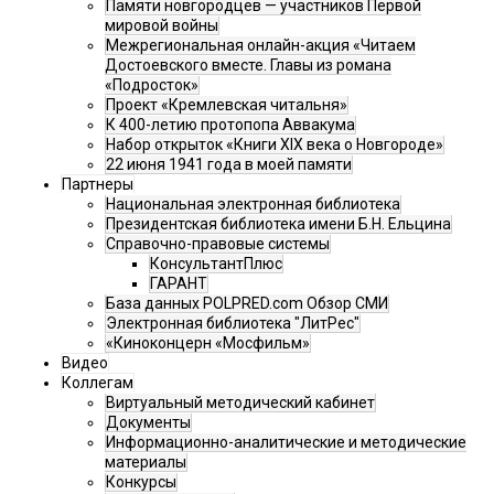
Памяти новгородцев — участников Первой
мировой войны
Межрегиональная онлайн-акция «Читаем
Достоевского вместе. Главы из романа
«Подросток»
Проект «Кремлевская читальня»
К 400-летию протопопа Аввакума
Набор открыток «Книги XIX века о Новгороде»
22 июня 1941 года в моей памяти
Партнеры
Национальная электронная библиотека
Президентская библиотека имени Б.Н. Ельцина
Справочно-правовые системы
КонсультантПлюс
ГАРАНТ
База данных POLPRED.com Обзор СМИ
Электронная библиотека "ЛитРес"
«Киноконцерн «Мосфильм»
Видео
Коллегам
Виртуальный методический кабинет
Документы
Информационно-аналитические и методические
материалы
Конкурсы