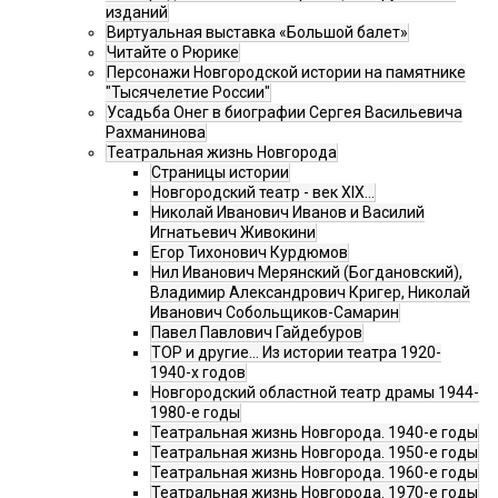
изданий
Виртуальная выставка «Большой балет»
Читайте о Рюрике
Персонажи Новгородской истории на памятнике
"Тысячелетие России"
Усадьба Онег в биографии Сергея Васильевича
Рахманинова
Театральная жизнь Новгорода
Страницы истории
Новгородский театр - век XIX…
Николай Иванович Иванов и Василий
Игнатьевич Живокини
Егор Тихонович Курдюмов
Нил Иванович Мерянский (Богдановский),
Владимир Александрович Кригер, Николай
Иванович Собольщиков-Самарин
Павел Павлович Гайдебуров
ТОР и другие… Из истории театра 1920-
1940-х годов
Новгородский областной театр драмы 1944-
1980-е годы
Театральная жизнь Новгорода. 1940-е годы
Театральная жизнь Новгорода. 1950-е годы
Театральная жизнь Новгорода. 1960-е годы
Театральная жизнь Новгорода. 1970-е годы