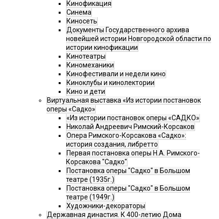
Кинофикация
Синема
Киносеть
Документы Государственного архива
новейшей истории Новгородской области по
истории кинофикации
Кинотеатры
Киномеханики
Кинофестивали и недели кино
Киноклубы и кинолектории
Кино и дети
Виртуальная выставка «Из истории постановок
оперы «Садко»
«Из истории постановок оперы «САДКО»
Николай Андреевич Римский-Корсаков
Опера Римского-Корсакова «Садко»:
история создания, либретто
Первая постановка оперы Н.А. Римского-
Корсакова "Садко"
Постановка оперы "Садко" в Большом
театре (1935г.)
Постановка оперы "Садко" в Большом
театре (1949г.)
Художники-декораторы
Державная династия. К 400-летию Дома