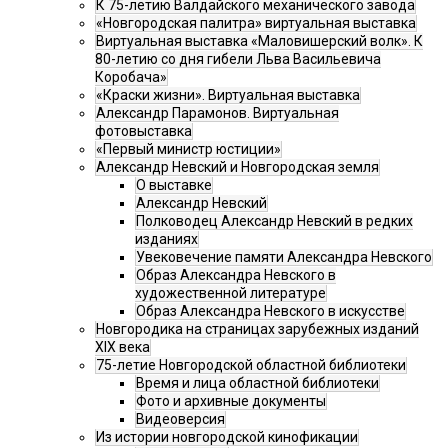
К 75-летию Валдайского механического завода
«Новгородская палитра» виртуальная выставка
Виртуальная выставка «Маловишерский волк». К
80-летию со дня гибели Льва Васильевича
Коробача»
«Краски жизни». Виртуальная выставка
Александр Парамонов. Виртуальная
фотовыставка
«Первый министр юстиции»
Александр Невский и Новгородская земля
О выставке
Александр Невский
Полководец Александр Невский в редких
изданиях
Увековечение памяти Александра Невского
Образ Александра Невского в
художественной литературе
Образ Александра Невского в искусстве
Новгородика на страницах зарубежных изданий
XIX века
75-летие Новгородской областной библиотеки
Время и лица областной библиотеки
Фото и архивные документы
Видеоверсия
Из истории новгородской кинофикации