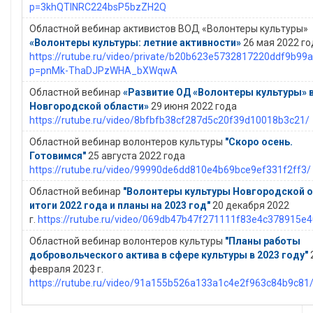
p=3khQTINRC224bsP5bzZH2Q
Областной вебинар активистов ВОД «Волонтеры культуры»
«Волонтеры культуры: летние активности»
26 мая 2022 го
https://rutube.ru/video/private/b20b623e5732817220ddf9b99
p=pnMk-ThaDJPzWHA_bXWqwA
Областной вебинар
«Развитие ОД «Волонтеры культуры» 
Новгородской области»
29 июня 2022 года
https://rutube.ru/video/8bfbfb38cf287d5c20f39d10018b3c21/
Областной вебинар волонтеров культуры
"Скоро осень.
Готовимся"
25 августа 2022 года
https://rutube.ru/video/99990de6dd810e4b69bce9ef331f2ff3/
Областной вебинар
"Волонтеры культуры Новгородской о
итоги 2022 года и планы на 2023 год"
20 декабря 2022
г.
https://rutube.ru/video/069db47b47f271111f83e4c378915e4
Областной вебинар волонтеров культуры
"Планы работы
добровольческого актива в сфере культуры в 2023 году"
февраля 2023 г.
https://rutube.ru/video/91a155b526a133a1c4e2f963c84b9c81