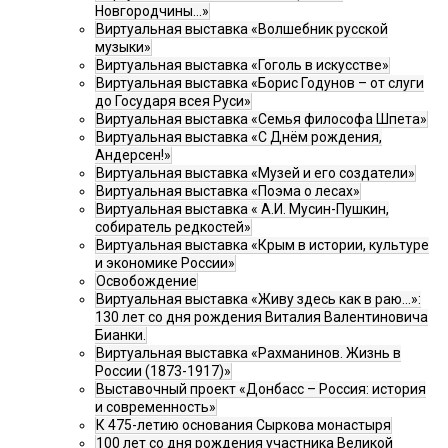
Новгородчины…»
Виртуальная выставка «Волшебник русской
музыки»
Виртуальная выставка «Гоголь в искусстве»
Виртуальная выставка «Борис Годунов – от слуги
до Государя всея Руси»
Виртуальная выставка «Семья философа Шпета»
Виртуальная выставка «С Днём рождения,
Андерсен!»
Виртуальная выставка «Музей и его создатели»
Виртуальная выставка «Поэма о лесах»
Виртуальная выставка « А.И. Мусин-Пушкин,
собиратель редкостей»
Виртуальная выставка «Крым в истории, культуре
и экономике России»
Освобождение
Виртуальная выставка «Живу здесь как в раю…»:
130 лет со дня рождения Виталия Валентиновича
Бианки.
Виртуальная выставка «Рахманинов. Жизнь в
России (1873-1917)»
Выставочный проект «Донбасс – Россия: история
и современность»
К 475-летию основания Сыркова монастыря
100 лет со дня рождения участника Великой