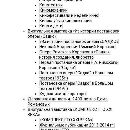
Кинотеатры
Киномеханики
Кинофестивали и недели кино
Киноклубы и кинолектории
Кино и дети
Виртуальная выставка «Из истории постановок
оперы «Садко»
«Из истории постановок оперы «САДКО»
Николай Андреевич Римский-Корсаков
Опера Римского-Корсакова «Садко»:
история создания, либретто
Первая постановка оперы Н.А. Римского-
Корсакова "Садко"
Постановка оперы "Садко" в Большом
театре (1935г.)
Постановка оперы "Садко" в Большом
театре (1949г.)
Художники-декораторы
Державная династия. К 400-летию Дома
Романовых
Виртуальная выставка «КОМПЛЕКС ГТО XXI
ВЕКА»
«КОМПЛЕКС ГТО XXI ВЕКА»
Журнальные публикации 2013-2014 гг.