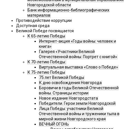
Новгородской области
Банк информационно-библиографических
материалов
Противодействие коррупции
Доступная среда
Великой Победе посвящается
К 65-летию Победы
Интернет-акция «Годы войны: человек и
книга»
Галерея «Участники Великой
Отечественной войны: Портрет с книгой»
К 70-летию Победы:
Виртуальная выставка «Слово о Победе»
К 75-летию Победы
75 лет Великой Победы
К дню освобождения Новгорода
Боровичи в годы Великой Отечественной
войны. Страницы истории
Новое издание Новгородстата
Победители. Герои земли Новгородской
Лица Победы: участники Великой
Отечественной войны и труженики тыла в
мирной жизни Новгородского края
ВЕЧНЫЙ ОГОНЬ