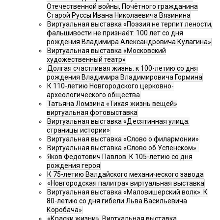
Отечественной войны, Почётного гражданина
Старой Руссы Ивана Николаевича Вязинина
Виртуальная выставка «Поэзия не терпит лености,
фальшивости не признаёт: 100 лет со дня
рождения Владимира Александровича Кулагина»
Виртуальная выставка «Московский
художественный театр»
Долгая счастливая жизнь: к 100-летию со дня
рождения Владимира Владимировича Гормина
К 110-летию Новгородского церковно-
археологического общества
Татьяна Ломзина «Тихая жизнь вещей»
виртуальная фотовыставка
Виртуальная выставка «Десятинная улица:
страницы истории»
Виртуальная выставка «Слово о филармонии»
Виртуальная выставка «Слово об Успенском».
Яков Федотович Павлов. К 105-летию со дня
рождения героя
К 75-летию Валдайского механического завода
«Новгородская палитра» виртуальная выставка
Виртуальная выставка «Маловишерский волк». К
80-летию со дня гибели Льва Васильевича
Коробача»
«Краски жизни». Виртуальная выставка