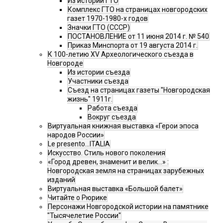
Из истории ГТО
Комплекс ГТО на страницах новгородских
газет 1970-1980-х годов
Значки ГТО (СССР)
ПОСТАНОВЛЕНИЕ от 11 июня 2014 г. № 540
Приказ Минспорта от 19 августа 2014 г.
К 100-летию XV Археологического съезда в
Новгороде
Из истории съезда
Участники съезда
Cъезд на страницах газеты "Новгородская
жизнь" 1911г.
Работа съезда
Вокруг съезда
Виртуальная книжная выставка «Герои эпоса
народов России»
Le presento...ITALIA
Искусство. Стиль нового поколения
«Город древен, знаменит и велик…» :
Новгородская земля на страницах зарубежных
изданий
Виртуальная выставка «Большой балет»
Читайте о Рюрике
Персонажи Новгородской истории на памятнике
"Тысячелетие России"