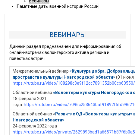
Вебинары
Памятные даты военной истории России
ВЕБИНАРЫ
Данный раздел предназначен для информирования об
онлайн-встречах волонтерского актива региона и
повестках встреч.
Межрегиональный вебинар
«Культура добра. Добровольц
пространстве культуры Новгородской области»
(01 июня 
https://rutube.ru/video/108298c3e9f12cc7091352b00cb63550/
Областной вебинар
«Волонтеры культуры Новгородской 
18 февраля 2021
года.
https://rutube.ru/video/7096c253643baf91892f5fd99621
Областной вебинар «
Развитие ОД «Волонтеры культуры» 
Новгородской области
»
24 февраля 2022 года
https://rutube.ru/video/private/2629893bad1a66571b87f6b0a