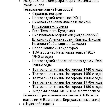
Усадьба Онег в биографии Сергея Васильевича
Рахманинова
Театральная жизнь Новгорода
Страницы истории
Новгородский театр - век XIX…
Николай Иванович Иванов и Василий
Игнатьевич Живокини
Егор Тихонович Курдюмов
Нил Иванович Мерянский (Богдановский),
Владимир Александрович Кригер, Николай
Иванович Собольщиков-Самарин
Павел Павлович Гайдебуров
ТОР и другие… Из истории театра 1920-
1940-х годов
Новгородский областной театр драмы 1944-
1980-е годы
Театральная жизнь Новгорода. 1940-е годы
Театральная жизнь Новгорода. 1950-е годы
Театральная жизнь Новгорода. 1960-е годы
Театральная жизнь Новгорода. 1970-е годы
Театральная жизнь Новгорода. 1980-е годы
Академический имени Ф. М. Достоевского
Евгений Богратионович Вахтангов. К 100-летию
театра им. Е. Вахтангова. Виртуальная выставка
«Наука побеждать»