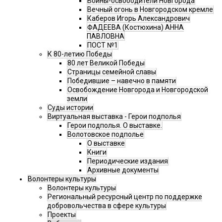
Воины-освободители Новгорода
Вечный огонь в Новгородском кремле
Каберов Игорь Александрович
ФАДЕЕВА (Костюхина) АННА
ПАВЛОВНА
ПОСТ №1
К 80-летию Победы
80 лет Великой Победы
Страницы семейной славы
Победившие – навечно в памяти
Освобождение Новгорода и Новгородской
земли
Суды истории
Виртуальная выставка - Герои подполья
Герои подполья. О выставке.
Волотовское подполье
О выставке
Книги
Периодические издания
Архивные документы
Волонтеры культуры
Волонтеры культуры
Региональный ресурсный центр по поддержке
добровольчества в сфере культуры
Проекты