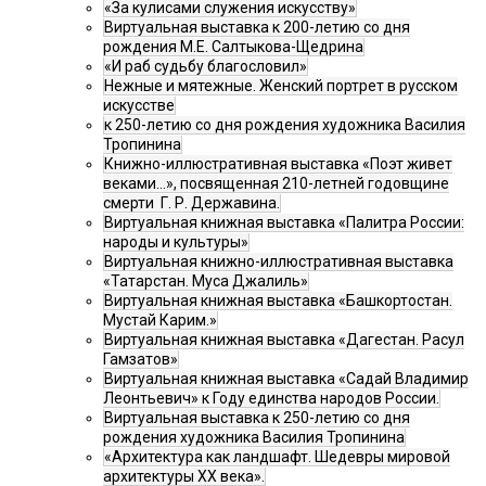
«За кулисами служения искусству»
Виртуальная выставка к 200-летию со дня
рождения М.Е. Салтыкова-Щедрина
«И раб судьбу благословил»
Нежные и мятежные. Женский портрет в русском
искусстве
к 250-летию со дня рождения художника Василия
Тропинина
Книжно-иллюстративная выставка «Поэт живет
веками…», посвященная 210-летней годовщине
смерти Г. Р. Державина.
Виртуальная книжная выставка «Палитра России:
народы и культуры»
Виртуальная книжно-иллюстративная выставка
«Татарстан. Муса Джалиль»
Виртуальная книжная выставка «Башкортостан.
Мустай Карим.»
Виртуальная книжная выставка «Дагестан. Расул
Гамзатов»
Виртуальная книжная выставка «Садай Владимир
Леонтьевич» к Году единства народов России.
Виртуальная выставка к 250-летию со дня
рождения художника Василия Тропинина
«Архитектура как ландшафт. Шедевры мировой
архитектуры XX века».