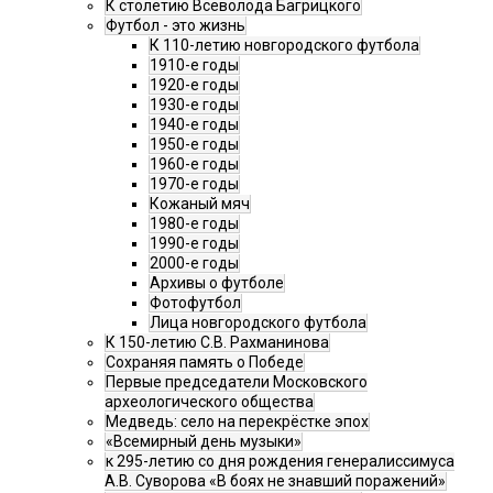
К столетию Всеволода Багрицкого
Футбол - это жизнь
К 110-летию новгородского футбола
1910-е годы
1920-е годы
1930-е годы
1940-е годы
1950-е годы
1960-е годы
1970-е годы
Кожаный мяч
1980-е годы
1990-е годы
2000-е годы
Архивы о футболе
Фотофутбол
Лица новгородского футбола
К 150-летию С.В. Рахманинова
Сохраняя память о Победе
Первые председатели Московского
археологического общества
Медведь: село на перекрёстке эпох
«Всемирный день музыки»
к 295-летию со дня рождения генералиссимуса
А.В. Суворова «В боях не знавший поражений»