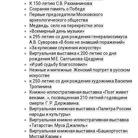
К 150-летию С.В. Рахманинова
Сохраняя память о Победе
Первые председатели Московского
археологического общества
Медведь: село на перекрёстке эпох
«Всемирный день музыки»
к 295-летию со дня рождения генералиссимуса
А.В. Суворова «В боях не знавший поражений»
«За кулисами служения искусству»
Виртуальная выставка к 200-летию со дня
рождения М.Е. Салтыкова-Щедрина
«И раб судьбу благословил»
Нежные и мятежные. Женский портрет в русском
искусстве
к 250-летию со дня рождения художника Василия
Тропинина
Книжно-иллюстративная выставка «Поэт живет
веками…», посвященная 210-летней годовщине
смерти Г. Р. Державина.
Виртуальная книжная выставка «Палитра России:
народы и культуры»
Виртуальная книжно-иллюстративная выставка
«Татарстан. Муса Джалиль»
Виртуальная книжная выставка «Башкортостан.
Мустай Карим.»