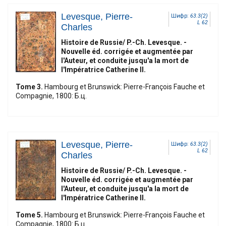
Levesque, Pierre-
Шифр:
63.3(2)
L 62
Charles
Histoire de Russie/ P.-Ch. Levesque. -
Nouvelle éd. corrigée et augmentée par
l'Auteur, et conduite jusqu'a la mort de
l'Impératrice Catherine II.
Tome 3.
Hambourg et Brunswick: Pierre-François Fauche et
Compagnie, 1800: Б.ц.
Levesque, Pierre-
Шифр:
63.3(2)
L 62
Charles
Histoire de Russie/ P.-Ch. Levesque. -
Nouvelle éd. corrigée et augmentée par
l'Auteur, et conduite jusqu'a la mort de
l'Impératrice Catherine II.
Tome 5.
Hambourg et Brunswick: Pierre-François Fauche et
Compagnie, 1800: Б.ц.