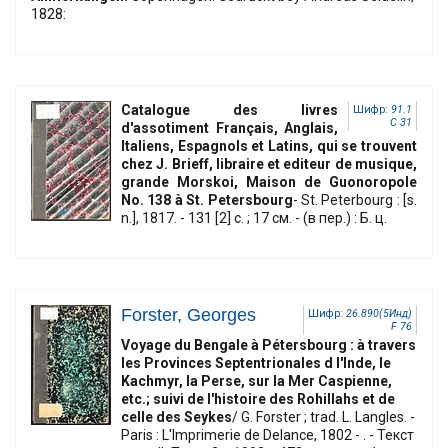
1828:
Catalogue des livres
Шифр:
91.1
C 31
d'assotiment Français, Anglais,
Italiens, Espagnols et Latins, qui se trouvent
chez J. Brieff, libraire et editeur de musique,
grande Morskoi, Maison de Guonoropole
No. 138 à St. Petersbourg
- St. Peterbourg : [s.
n.], 1817. - 131 [2] с. ; 17 см. - (в пер.) : Б. ц.
Forster, Georges
Шифр:
26.890(5Инд)
F 76
Voyage du Bengale à Pétersbourg : à travers
les Provinces Septentrionales d l'Inde, le
Kachmyr, la Perse, sur la Mer Caspienne,
etc.; suivi de l'histoire des Rohillahs et de
celle des Seykes
/ G. Forster ; trad. L. Langles. -
Paris : L'Imprimerie de Delance, 1802 - . - Текст