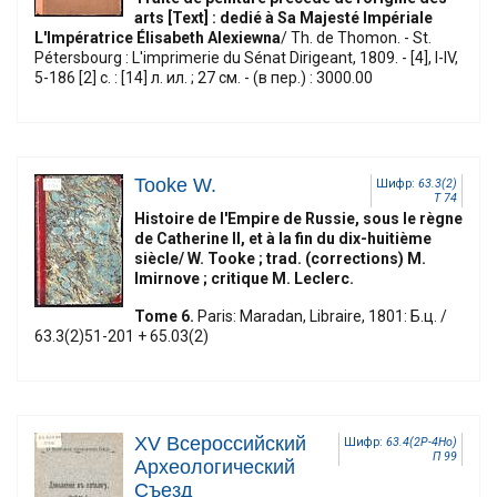
arts [Text] : dedié à Sa Majesté Impériale
L'Impératrice Élisabeth Alexiewna
/ Th. de Thomon. - St.
Pétersbourg : L'imprimerie du Sénat Dirigeant, 1809. - [4], I-IV,
5-186 [2] с. : [14] л. ил. ; 27 см. - (в пер.) : 3000.00
Tooke W.
Шифр:
63.3(2)
T 74
Histoire de l'Empire de Russie, sous le règne
de Catherine II, et à la fin du dix-huitième
siècle/ W. Tooke ; trad. (corrections) M.
Imirnove ; critique M. Leclerc.
Tome 6.
Paris: Maradan, Libraire, 1801: Б.ц. /
63.3(2)51-201 + 65.03(2)
XV Всероссийский
Шифр:
63.4(2Р-4Но)
П 99
Археологический
Съезд