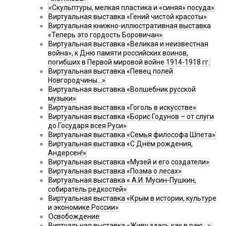
«Скульптуры, мелкая пластика и «синяя» посуда»
Виртуальная выставка «Гений чистой красоты»
Виртуальная книжно-иллюстративная выставка
«Теперь это гордость Боровичан»
Виртуальная выставка «Великая и неизвестная
война», к Дню памяти российских воинов,
погибших в Первой мировой войне 1914-1918 гг.
Виртуальная выставка «Певец полей
Новгородчины…»
Виртуальная выставка «Волшебник русской
музыки»
Виртуальная выставка «Гоголь в искусстве»
Виртуальная выставка «Борис Годунов – от слуги
до Государя всея Руси»
Виртуальная выставка «Семья философа Шпета»
Виртуальная выставка «С Днём рождения,
Андерсен!»
Виртуальная выставка «Музей и его создатели»
Виртуальная выставка «Поэма о лесах»
Виртуальная выставка « А.И. Мусин-Пушкин,
собиратель редкостей»
Виртуальная выставка «Крым в истории, культуре
и экономике России»
Освобождение
Виртуальная выставка «Живу здесь как в раю…»: