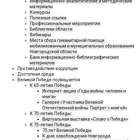
Информационно-аналитические и методические
материалы
Конкурсы
Полезные ссылки
Профессиональные мероприятия
Библиотеки области
Вебинары
Места сбора гуманитарной помощи
мобилизованным в муниципальных образованиях
Новгородской области
Банк информационно-библиографических
материалов
Противодействие коррупции
Доступная среда
Великой Победе посвящается
К 65-летию Победы
Интернет-акция «Годы войны: человек и
книга»
Галерея «Участники Великой
Отечественной войны: Портрет с книгой»
К 70-летию Победы:
Виртуальная выставка «Слово о Победе»
К 75-летию Победы
75 лет Великой Победы
К дню освобождения Новгорода