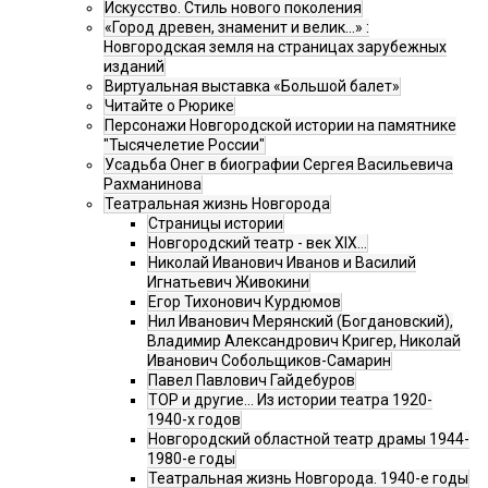
Искусство. Стиль нового поколения
«Город древен, знаменит и велик…» :
Новгородская земля на страницах зарубежных
изданий
Виртуальная выставка «Большой балет»
Читайте о Рюрике
Персонажи Новгородской истории на памятнике
"Тысячелетие России"
Усадьба Онег в биографии Сергея Васильевича
Рахманинова
Театральная жизнь Новгорода
Страницы истории
Новгородский театр - век XIX…
Николай Иванович Иванов и Василий
Игнатьевич Живокини
Егор Тихонович Курдюмов
Нил Иванович Мерянский (Богдановский),
Владимир Александрович Кригер, Николай
Иванович Собольщиков-Самарин
Павел Павлович Гайдебуров
ТОР и другие… Из истории театра 1920-
1940-х годов
Новгородский областной театр драмы 1944-
1980-е годы
Театральная жизнь Новгорода. 1940-е годы