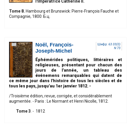
l'Impératrice Catherine II.
Tome 8.
Hambourg et Brunswick: Pierre-François Fauche et
Compagnie, 1800: Б.ц.
Noël, François-
Шифр:
63.03(0)
N 73
Joseph-Michel
Éphémérides politiques, littéraires et
religieuses, présentant pour chacun des
jours de l'année, un tableau des
événemens remarquables qui datent de
ce même jour dans l'histoire de tous les siècles et de
tous les pays, jusqu'au 1er janvier 1812.
-
/Troisième édition, revue, corrigée, et considérablement
augmentée. - Paris : Le Normant et Henri Nicolle, 1812.
Tome 3
. - 1812