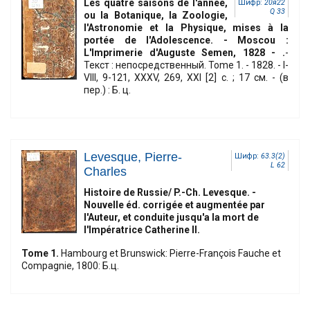
Les quatre saisons de l'année,
Шифр:
20я22
Q 33
ou la Botanique, la Zoologie,
l'Astronomie et la Physique, mises à la
portée de l'Adolescence. - Moscou :
L'Imprimerie d'Auguste Semen, 1828 - .
-
Текст : непосредственный. Tome 1. - 1828. - I-
VIII, 9-121, XXXV, 269, XXI [2] c. ; 17 см. - (в
пер.) : Б. ц.
Levesque, Pierre-
Шифр:
63.3(2)
L 62
Charles
Histoire de Russie/ P.-Ch. Levesque. -
Nouvelle éd. corrigée et augmentée par
l'Auteur, et conduite jusqu'a la mort de
l'Impératrice Catherine II.
Tome 1.
Hambourg et Brunswick: Pierre-François Fauche et
Compagnie, 1800: Б.ц.