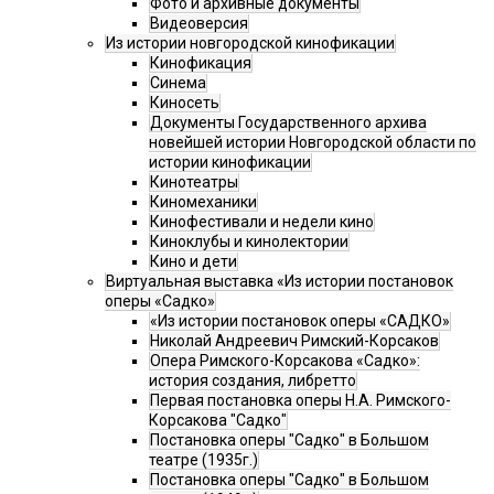
Фото и архивные документы
Видеоверсия
Из истории новгородской кинофикации
Кинофикация
Синема
Киносеть
Документы Государственного архива
новейшей истории Новгородской области по
истории кинофикации
Кинотеатры
Киномеханики
Кинофестивали и недели кино
Киноклубы и кинолектории
Кино и дети
Виртуальная выставка «Из истории постановок
оперы «Садко»
«Из истории постановок оперы «САДКО»
Николай Андреевич Римский-Корсаков
Опера Римского-Корсакова «Садко»:
история создания, либретто
Первая постановка оперы Н.А. Римского-
Корсакова "Садко"
Постановка оперы "Садко" в Большом
театре (1935г.)
Постановка оперы "Садко" в Большом