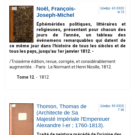
Noël, François-
Шифр:
63.03(0)
N 73
Joseph-Michel
Éphémérides politiques, littéraires et
religieuses, présentant pour chacun des
jours de l'année, un tableau des
événemens remarquables qui datent de
ce même jour dans l'histoire de tous les siècles et de
tous les pays, jusqu'au 1er janvier 1812.
-
/Troisième édition, revue, corrigée, et considérablement
augmentée. - Paris : Le Normant et Henri Nicolle, 1812.
Tome 12
. - 1812
Thomon, Thomas de
Шифр:
85.03(0)
T 46
(Architecte de Sa
Majesté Impériale l'Empereuer
Alexandre I-er ; 1760-1813).
Traité de peinture précédé de l'origine des