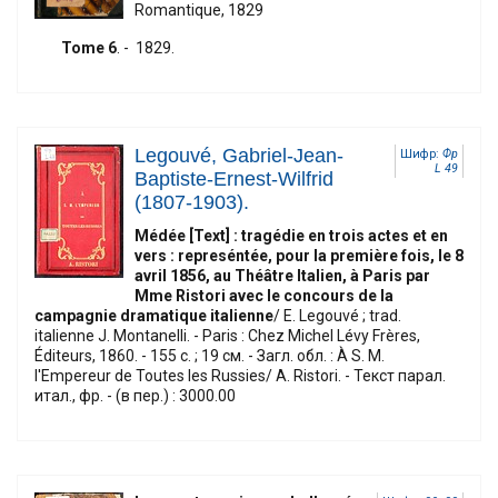
Romantique, 1829
Tome 6
. - 1829.
Legouvé, Gabriel-Jean-
Шифр:
Фр
L 49
Baptiste-Ernest-Wilfrid
(1807-1903).
Médée [Text] : tragédie en trois actes et en
vers : represéntée, pour la première fois, le 8
avril 1856, au Théâtre Italien, à Paris par
Mme Ristori avec le concours de la
campagnie dramatique italienne
/ E. Legouvé ; trad.
italienne J. Montanelli. - Paris : Chez Michel Lévy Frères,
Éditeurs, 1860. - 155 с. ; 19 см. - Загл. обл. : À S. M.
l'Empereur de Toutes les Russies/ A. Ristori. - Текст парал.
итал., фр. - (в пер.) : 3000.00