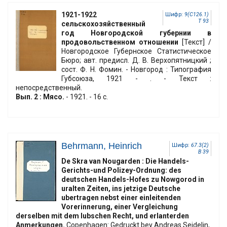
1921-1922
Шифр:
9(С126.1)
Т 93
сельскохозяйственный
год Новгородской губернии в
продовольственном отношении
[Текст] /
Новгородское Губернское Статистическое
Бюро; авт. предисл. Д. В. Верхопятницкий ;
сост. Ф. Н. Фомин. - Новгород : Типография
Губсоюза, 1921 - . - Текст :
непосредственный.
Вып. 2 : Мясо.
- 1921. - 16 с.
Behrmann, Heinrich
Шифр:
67.3(2)
B 39
De Skra van Nougarden : Die Handels-
Gerichts-und Polizey-Ordnung: des
deutschen Handels-Hofes zu Nowgorod in
uralten Zeiten, ins jetzige Deutsche
ubertragen nebst einer einleitenden
Vorerinnerung, einer Vergleichung
derselben mit dem lubschen Recht, und erlanterden
Anmerkungen.
Copenhagen: Gedruckt bey Andreas Seidelin,