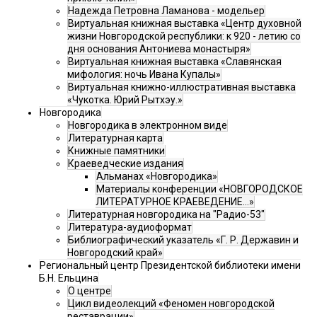
Надежда Петровна Ламанова - модельер
Виртуальная книжная выставка «Центр духовной
жизни Новгородской республики: к 920 - летию со
дня основания Антониева монастыря»
Виртуальная книжная выставка «Славянская
мифология: ночь Ивана Купалы»
Виртуальная книжно-иллюстративная выставка
«Чукотка. Юрий Рытхэу.»
Новгородика
Новгородика в электронном виде
Литературная карта
Книжные памятники
Краеведческие издания
Альманах «Новгородика»
Материалы конференции «НОВГОРОДСКОЕ
ЛИТЕРАТУРНОЕ КРАЕВЕДЕНИЕ...»
Литературная новгородика на "Радио-53"
Литература-аудиоформат
Библиографический указатель «Г. Р. Державин и
Новгородский край»
Региональный центр Президентской библиотеки имени
Б.Н. Ельцина
О центре
Цикл видеолекций «Феномен новгородской
реставрации»