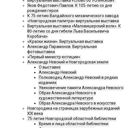
Виртуальная выставка «Слово об Успенском».
Яков Федотович Павлов. К 105-летию со дня
рождения героя
К 75-летию Валдайского механического завода
«Новгородская палитра» виртуальная выставка
Виртуальная выставка «Маловишерский волк». К
80-летию со дня гибели Льва Васильевича
Коробача»
«Краски жизни». Виртуальная выставка
Александр Парамонов. Виртуальная
фотовыставка
«Первый министр юстиции»
Александр Невский и Новгородская земля
О выставке
Александр Невский
Полководец Александр Невский в редких
изданиях
Увековечение памяти Александра Невского
Образ Александра Невского в
художественной литературе
Образ Александра Невского в искусстве
Новгородика на страницах зарубежных изданий
XIX века
75-летие Новгородской областной библиотеки
Время и лица областной библиотеки