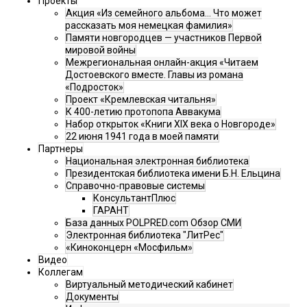
Проекты
Акция «Из семейного альбома... Что может
рассказать моя немецкая фамилия»
Памяти новгородцев — участников Первой
мировой войны
Межрегиональная онлайн-акция «Читаем
Достоевского вместе. Главы из романа
«Подросток»
Проект «Кремлевская читальня»
К 400-летию протопопа Аввакума
Набор открыток «Книги XIX века о Новгороде»
22 июня 1941 года в моей памяти
Партнеры
Национальная электронная библиотека
Президентская библиотека имени Б.Н. Ельцина
Справочно-правовые системы
КонсультантПлюс
ГАРАНТ
База данных POLPRED.com Обзор СМИ
Электронная библиотека "ЛитРес"
«Киноконцерн «Мосфильм»
Видео
Коллегам
Виртуальный методический кабинет
Документы