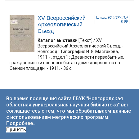
XV Всероссийский
Шифр:
63.4(2Р-4Но)
П 99
Археологический
Съезд
Каталог выставки
[Текст] / XV
Всероссийский Археологический Съезд. -
Новгород : Типография И. Я. Мастакова,
1911 - . отдел 1 : Древности первобытные,
гражданского и военного быта в доме дворянства на
Сенной площади. - 1911. - 36 с.
XV Всероссийский
Во время посещения сайта ГБУК "Новгородская
Шифр:
63.4(2Р-4Но)
П 99
областная универсальная научная библиотека" вы
Археологический
соглашаетесь с тем, что мы обрабатываем данные
съезд (1911 ; Новгород)
с использованием метрических программ.
Каталог выставки XV Всероссийского
Подробнее...
археологического съезда в Новгороде
Принять
[Текст] : Отдел 2 (Церковный) / XV
Всероссийский Археологический съезд