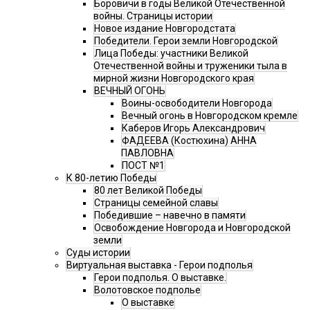
Боровичи в годы Великой Отечественной
войны. Страницы истории
Новое издание Новгородстата
Победители. Герои земли Новгородской
Лица Победы: участники Великой
Отечественной войны и труженики тыла в
мирной жизни Новгородского края
ВЕЧНЫЙ ОГОНЬ
Воины-освободители Новгорода
Вечный огонь в Новгородском кремле
Каберов Игорь Александрович
ФАДЕЕВА (Костюхина) АННА
ПАВЛОВНА
ПОСТ №1
К 80-летию Победы
80 лет Великой Победы
Страницы семейной славы
Победившие – навечно в памяти
Освобождение Новгорода и Новгородской
земли
Суды истории
Виртуальная выставка - Герои подполья
Герои подполья. О выставке.
Волотовское подполье
О выставке