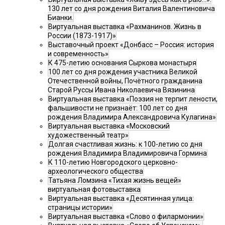
130 лет со дня рождения Виталия Валентиновича
Бианки.
Виртуальная выставка «Рахманинов. Жизнь в
России (1873-1917)»
Выставочный проект «Донбасс – Россия: история
и современность»
К 475-летию основания Сыркова монастыря
100 лет со дня рождения участника Великой
Отечественной войны, Почётного гражданина
Старой Руссы Ивана Николаевича Вязинина
Виртуальная выставка «Поэзия не терпит лености,
фальшивости не признаёт: 100 лет со дня
рождения Владимира Александровича Кулагина»
Виртуальная выставка «Московский
художественный театр»
Долгая счастливая жизнь: к 100-летию со дня
рождения Владимира Владимировича Гормина
К 110-летию Новгородского церковно-
археологического общества
Татьяна Ломзина «Тихая жизнь вещей»
виртуальная фотовыставка
Виртуальная выставка «Десятинная улица:
страницы истории»
Виртуальная выставка «Слово о филармонии»