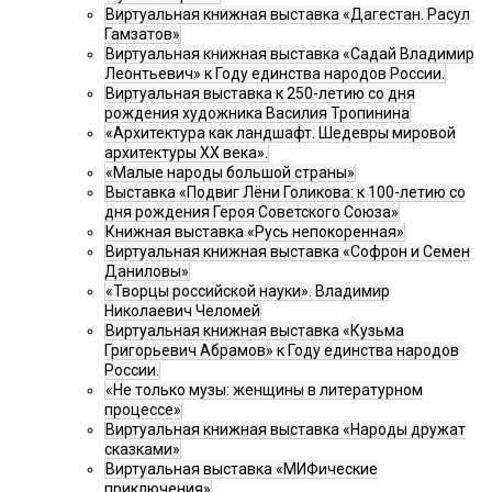
Виртуальная книжная выставка «Дагестан. Расул
Гамзатов»
Виртуальная книжная выставка «Садай Владимир
Леонтьевич» к Году единства народов России.
Виртуальная выставка к 250-летию со дня
рождения художника Василия Тропинина
«Архитектура как ландшафт. Шедевры мировой
архитектуры XX века».
«Малые народы большой страны»
Выставка «Подвиг Лёни Голикова: к 100-летию со
дня рождения Героя Советского Союза»
Книжная выставка «Русь непокоренная»
Виртуальная книжная выставка «Софрон и Семен
Даниловы»
«Творцы российской науки». Владимир
Николаевич Челомей
Виртуальная книжная выставка «Кузьма
Григорьевич Абрамов» к Году единства народов
России.
«Не только музы: женщины в литературном
процессе»
Виртуальная книжная выставка «Народы дружат
сказками»
Виртуальная выставка «МИФические
приключения»