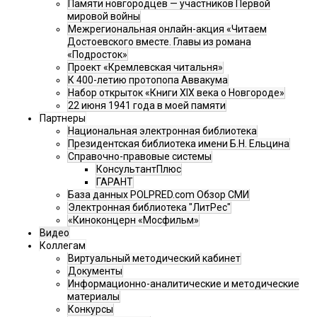
Памяти новгородцев — участников Первой
мировой войны
Межрегиональная онлайн-акция «Читаем
Достоевского вместе. Главы из романа
«Подросток»
Проект «Кремлевская читальня»
К 400-летию протопопа Аввакума
Набор открыток «Книги XIX века о Новгороде»
22 июня 1941 года в моей памяти
Партнеры
Национальная электронная библиотека
Президентская библиотека имени Б.Н. Ельцина
Справочно-правовые системы
КонсультантПлюс
ГАРАНТ
База данных POLPRED.com Обзор СМИ
Электронная библиотека "ЛитРес"
«Киноконцерн «Мосфильм»
Видео
Коллегам
Виртуальный методический кабинет
Документы
Информационно-аналитические и методические
материалы
Конкурсы