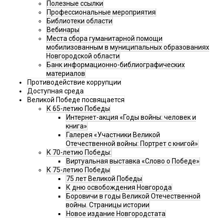
Полезные ссылки
Профессиональные мероприятия
Библиотеки области
Вебинары
Места сбора гуманитарной помощи
мобилизованным в муниципальных образованиях
Новгородской области
Банк информационно-библиографических
материалов
Противодействие коррупции
Доступная среда
Великой Победе посвящается
К 65-летию Победы
Интернет-акция «Годы войны: человек и
книга»
Галерея «Участники Великой
Отечественной войны: Портрет с книгой»
К 70-летию Победы:
Виртуальная выставка «Слово о Победе»
К 75-летию Победы
75 лет Великой Победы
К дню освобождения Новгорода
Боровичи в годы Великой Отечественной
войны. Страницы истории
Новое издание Новгородстата