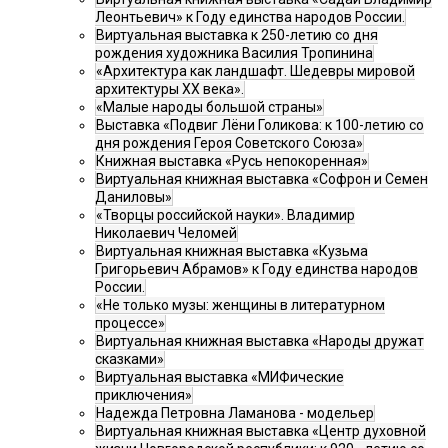
Леонтьевич» к Году единства народов России.
Виртуальная выставка к 250-летию со дня
рождения художника Василия Тропинина
«Архитектура как ландшафт. Шедевры мировой
архитектуры XX века».
«Малые народы большой страны»
Выставка «Подвиг Лёни Голикова: к 100-летию со
дня рождения Героя Советского Союза»
Книжная выставка «Русь непокоренная»
Виртуальная книжная выставка «Софрон и Семен
Даниловы»
«Творцы российской науки». Владимир
Николаевич Челомей
Виртуальная книжная выставка «Кузьма
Григорьевич Абрамов» к Году единства народов
России.
«Не только музы: женщины в литературном
процессе»
Виртуальная книжная выставка «Народы дружат
сказками»
Виртуальная выставка «МИФические
приключения»
Надежда Петровна Ламанова - модельер
Виртуальная книжная выставка «Центр духовной