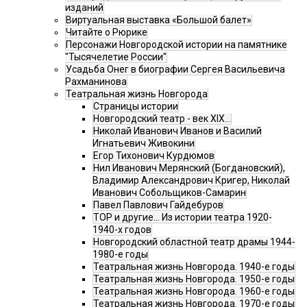
изданий
Виртуальная выставка «Большой балет»
Читайте о Рюрике
Персонажи Новгородской истории на памятнике
"Тысячелетие России"
Усадьба Онег в биографии Сергея Васильевича
Рахманинова
Театральная жизнь Новгорода
Страницы истории
Новгородский театр - век XIX…
Николай Иванович Иванов и Василий
Игнатьевич Живокини
Егор Тихонович Курдюмов
Нил Иванович Мерянский (Богдановский),
Владимир Александрович Кригер, Николай
Иванович Собольщиков-Самарин
Павел Павлович Гайдебуров
ТОР и другие… Из истории театра 1920-
1940-х годов
Новгородский областной театр драмы 1944-
1980-е годы
Театральная жизнь Новгорода. 1940-е годы
Театральная жизнь Новгорода. 1950-е годы
Театральная жизнь Новгорода. 1960-е годы
Театральная жизнь Новгорода. 1970-е годы