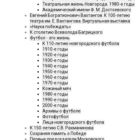
Театральная жизнь Новгорода. 1980-е годы
Академический имени Ф. М. Достоевского
Евгений Богратионович Вахтангов. К 100-летию
театра им. Е. Вахтангова. Виртуальная выставка
«Наука побеждать»
К столетию Всеволода Багрицкого
Футбол - это жизнь
К 110-летию новгородского футбола
1910-е годы
1920-е годы
1930-е годы
1940-е годы
1950-е годы
1960-е годы
1970-е годы
Кожаный мяч
1980-е годы
1990-е годы
2000-е годы
Архивы о футболе
Фотофутбол
Лица новгородского футбола
К 150-летию С.В. Рахманинова
Сохраняя память о Победе
Первые председатели Московского