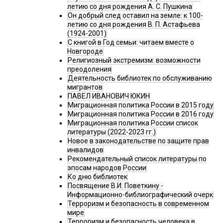
летию со дня рождения А. С. Пушкина
Он добрый след оставил на земле: к 100-
летию со дня рождения В. П. Астафьева
(1924-2001)
С книгой в Год семьи: читаем вместе о
Новгороде
Религиозный экстремизм: возможности
преодоления
Деятельность библиотек по обслуживанию
мигрантов
ПАВЕЛ ИВАНОВИЧ ЮКИН
Миграционная политика России в 2015 году
Миграционная политика России в 2016 году
Миграционная политика России список
литературы (2022-2023 гг.)
Новое в законодательстве по защите прав
инвалидов
Рекомендательный список литературы по
эпосам народов России
Ко дню библиотек
Посвящение В.И. Поветкину -
Информационно-библиографический очерк
Терроризм и безопасность в современном
мире
Терроризм и безопасность человека в