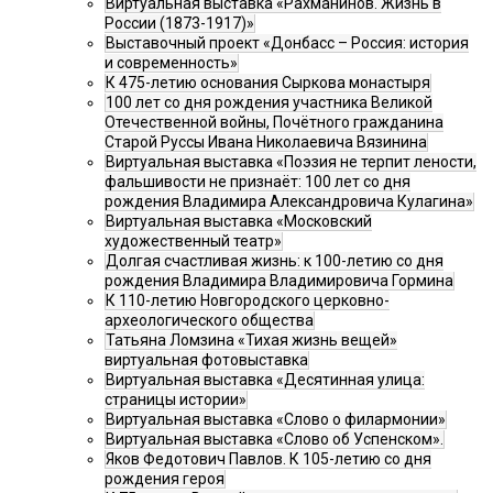
Виртуальная выставка «Рахманинов. Жизнь в
России (1873-1917)»
Выставочный проект «Донбасс – Россия: история
и современность»
К 475-летию основания Сыркова монастыря
100 лет со дня рождения участника Великой
Отечественной войны, Почётного гражданина
Старой Руссы Ивана Николаевича Вязинина
Виртуальная выставка «Поэзия не терпит лености,
фальшивости не признаёт: 100 лет со дня
рождения Владимира Александровича Кулагина»
Виртуальная выставка «Московский
художественный театр»
Долгая счастливая жизнь: к 100-летию со дня
рождения Владимира Владимировича Гормина
К 110-летию Новгородского церковно-
археологического общества
Татьяна Ломзина «Тихая жизнь вещей»
виртуальная фотовыставка
Виртуальная выставка «Десятинная улица:
страницы истории»
Виртуальная выставка «Слово о филармонии»
Виртуальная выставка «Слово об Успенском».
Яков Федотович Павлов. К 105-летию со дня
рождения героя