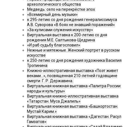
археологического общества
Медведь: село на перекрёстке эпох
«Всемирный день музыки»
к 295-летию со дня рождения генералиссимуса
А.В. Суворова «В боях не знавший поражений»
«За кулисами служения искусству»
Виртуальная выставка к 200-летию со дня
рождения М.Е. Салтыкова-Щедрина
«И раб судьбу благословил»
Нежные и мятежные. Женский портрет в русском
искусстве
к 250-летию со дня рождения художника Василия
Тропинина
Книжно-иллюстративная выставка «Поэт живет
веками…», посвященная 210-летней годовщине
смерти Г. Р. Державина.
Виртуальная книжная выставка «Палитра России:
народы и культуры»
Виртуальная книжно-иллюстративная выставка
«Татарстан. Муса Джалиль»
Виртуальная книжная выставка «Башкортостан.
Мустай Карим.»
Виртуальная книжная выставка «Дагестан. Расул
Гамзатов»
Виртуальная книжная выставка «Садай Владимир