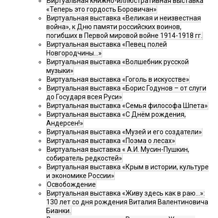
Виртуальная книжно-иллюстративная выставка
«Теперь это гордость Боровичан»
Виртуальная выставка «Великая и неизвестная
война», к Дню памяти российских воинов,
погибших в Первой мировой войне 1914-1918 гг.
Виртуальная выставка «Певец полей
Новгородчины…»
Виртуальная выставка «Волшебник русской
музыки»
Виртуальная выставка «Гоголь в искусстве»
Виртуальная выставка «Борис Годунов – от слуги
до Государя всея Руси»
Виртуальная выставка «Семья философа Шпета»
Виртуальная выставка «С Днём рождения,
Андерсен!»
Виртуальная выставка «Музей и его создатели»
Виртуальная выставка «Поэма о лесах»
Виртуальная выставка « А.И. Мусин-Пушкин,
собиратель редкостей»
Виртуальная выставка «Крым в истории, культуре
и экономике России»
Освобождение
Виртуальная выставка «Живу здесь как в раю…»:
130 лет со дня рождения Виталия Валентиновича
Бианки.