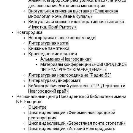
жизни Новгородской республики: к 920 - летию со
дня основания Антониева монастыря»
Виртуальная книжная выставка «Славянская
мифология: ночь Ивана Купалы»
Виртуальная книжно-иллюстративная выставка
«Чукотка. Юрий Рытхэу.»
Новгородика
Новгородика в электронном виде
Литературная карта
Книжные памятники
Краеведческие издания
Альманах «Новгородика»
Материалы конференции «НОВГОРОДСКОЕ
ЛИТЕРАТУРНОЕ КРАЕВЕДЕНИЕ...»
Литературная новгородика на "Радио-53"
Литература-аудиоформат
Библиографический указатель «Г. Р. Державин и
Новгородский край»
Региональный центр Президентской библиотеки имени
Б.Н. Ельцина
О центре
Цикл видеолекций «Феномен новгородской
реставрации»
Цикл видеолекций «Берестяная почта столетий»
Цикл видеолекций «История Новгородского