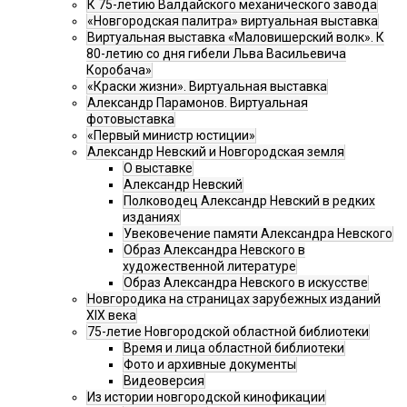
К 75-летию Валдайского механического завода
«Новгородская палитра» виртуальная выставка
Виртуальная выставка «Маловишерский волк». К
80-летию со дня гибели Льва Васильевича
Коробача»
«Краски жизни». Виртуальная выставка
Александр Парамонов. Виртуальная
фотовыставка
«Первый министр юстиции»
Александр Невский и Новгородская земля
О выставке
Александр Невский
Полководец Александр Невский в редких
изданиях
Увековечение памяти Александра Невского
Образ Александра Невского в
художественной литературе
Образ Александра Невского в искусстве
Новгородика на страницах зарубежных изданий
XIX века
75-летие Новгородской областной библиотеки
Время и лица областной библиотеки
Фото и архивные документы
Видеоверсия
Из истории новгородской кинофикации