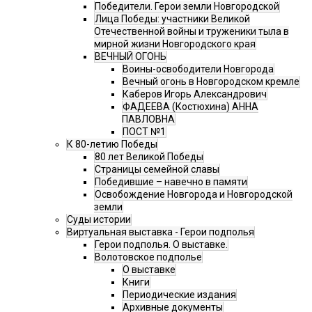
Победители. Герои земли Новгородской
Лица Победы: участники Великой
Отечественной войны и труженики тыла в
мирной жизни Новгородского края
ВЕЧНЫЙ ОГОНЬ
Воины-освободители Новгорода
Вечный огонь в Новгородском кремле
Каберов Игорь Александрович
ФАДЕЕВА (Костюхина) АННА
ПАВЛОВНА
ПОСТ №1
К 80-летию Победы
80 лет Великой Победы
Страницы семейной славы
Победившие – навечно в памяти
Освобождение Новгорода и Новгородской
земли
Суды истории
Виртуальная выставка - Герои подполья
Герои подполья. О выставке.
Волотовское подполье
О выставке
Книги
Периодические издания
Архивные документы