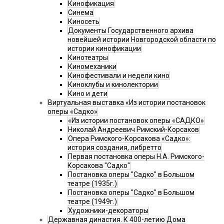
Кинофикация
Синема
Киносеть
Документы Государственного архива
новейшей истории Новгородской области по
истории кинофикации
Кинотеатры
Киномеханики
Кинофестивали и недели кино
Киноклубы и кинолектории
Кино и дети
Виртуальная выставка «Из истории постановок
оперы «Садко»
«Из истории постановок оперы «САДКО»
Николай Андреевич Римский-Корсаков
Опера Римского-Корсакова «Садко»:
история создания, либретто
Первая постановка оперы Н.А. Римского-
Корсакова "Садко"
Постановка оперы "Садко" в Большом
театре (1935г.)
Постановка оперы "Садко" в Большом
театре (1949г.)
Художники-декораторы
Державная династия. К 400-летию Дома