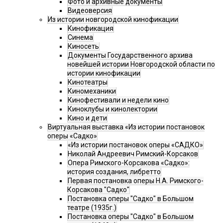
Фото и архивные документы
Видеоверсия
Из истории новгородской кинофикации
Кинофикация
Синема
Киносеть
Документы Государственного архива
новейшей истории Новгородской области по
истории кинофикации
Кинотеатры
Киномеханики
Кинофестивали и недели кино
Киноклубы и кинолектории
Кино и дети
Виртуальная выставка «Из истории постановок
оперы «Садко»
«Из истории постановок оперы «САДКО»
Николай Андреевич Римский-Корсаков
Опера Римского-Корсакова «Садко»:
история создания, либретто
Первая постановка оперы Н.А. Римского-
Корсакова "Садко"
Постановка оперы "Садко" в Большом
театре (1935г.)
Постановка оперы "Садко" в Большом