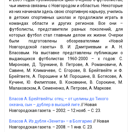
чьи имена связаны с Новгородом и областью. Некоторые
из них начинали здесь свою спортивную карьеру, учились
в детских спортивных школах и продолжали играть в
командах области и других регионов. Все они –
футболисты, представители разных поколений, для
которых футбол стал главным делом их жизни. Очерки
были подготовлены обозревателями «Новой
Новгородской газеты» В. И. Дмитриевым и А. Н.
Власовым. На выставке представлены публикации о
выдающихся футболистах 1960-2000 – х годов: С.
Миронове, Д. Трункине, В. Петрове, А. Романовиче, А.
Савине, М. Климачеве, С. Егорове, В. Брейтвейте и Ф.
Брейтвете, А. Порошине и М. Порошине, В. Ботясове, А.
Кучине, Ю. Филиппове, В. Коковкине, В. Сорокине, М.
Малаховском, А. Семененко, А. Петрове, А. Маркове.
Власов А. Брейтвейты: отец – от целины до Тихого
океана, сын – дублер в высшей лиге
// Новая
Новгородская газета. – 2002. – 12 нояб. – С. 23.
Власов А. Из дубля «Зенита» – в Болгарию
// Новая
Новгородская газета. – 2008. – 1 янв. С. 23.