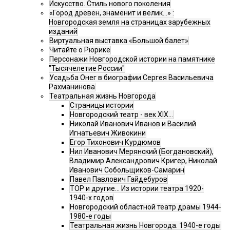
Искусство. Стиль нового поколения
«Город древен, знаменит и велик…» :
Новгородская земля на страницах зарубежных
изданий
Виртуальная выставка «Большой балет»
Читайте о Рюрике
Персонажи Новгородской истории на памятнике
"Тысячелетие России"
Усадьба Онег в биографии Сергея Васильевича
Рахманинова
Театральная жизнь Новгорода
Страницы истории
Новгородский театр - век XIX…
Николай Иванович Иванов и Василий
Игнатьевич Живокини
Егор Тихонович Курдюмов
Нил Иванович Мерянский (Богдановский),
Владимир Александрович Кригер, Николай
Иванович Собольщиков-Самарин
Павел Павлович Гайдебуров
ТОР и другие… Из истории театра 1920-
1940-х годов
Новгородский областной театр драмы 1944-
1980-е годы
Театральная жизнь Новгорода. 1940-е годы