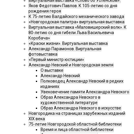
Виртуальная выставка «Слово об Успенском».
Яков Федотович Павлов. К 105-летию со дня
рождения героя
К 75-летию Валдайского механического завода
«Новгородская палитра» виртуальная выставка
Виртуальная выставка «Маловишерский волк». К
80-летию со дня гибели Льва Васильевича
Коробача»
«Краски жизни». Виртуальная выставка
Александр Парамонов. Виртуальная
фотовыставка
«Первый министр юстиции»
Александр Невский и Новгородская земля
О выставке
Александр Невский
Полководец Александр Невский в редких
изданиях
Увековечение памяти Александра Невского
Образ Александра Невского в
художественной литературе
Образ Александра Невского в искусстве
Новгородика на страницах зарубежных изданий
XIX века
75-летие Новгородской областной библиотеки
Время и лица областной библиотеки