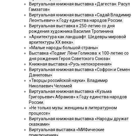
Виртуальная книжная выставка «Дагестан. Расул
Гамзатов»
Виртуальная книжная выставка «Садай Владимир
Леонтьевич» к Году единства народов России.
Виртуальная выставка к 250-летию со дня
рождения художника Василия Тропинина
«Архитектура как ландшафт. Шедевры мировой
архитектуры XX века».
«Малые народы большой страны»
Выставка «Подвиг Лёни Голикова: к 100-летию со
дня рождения Героя Советского Союза»
Книжная выставка «Русь непокоренная»
Виртуальная книжная выставка «Софрон и Семен
Даниловы»
«Творцы российской науки». Владимир
Николаевич Челомей
Виртуальная книжная выставка «Кузьма
Григорьевич Абрамов» к Году единства народов
России.
«Не только музы: женщины в литературном
процессе»
Виртуальная книжная выставка «Народы дружат
сказками»
Виртуальная выставка «МИФические
приключения»