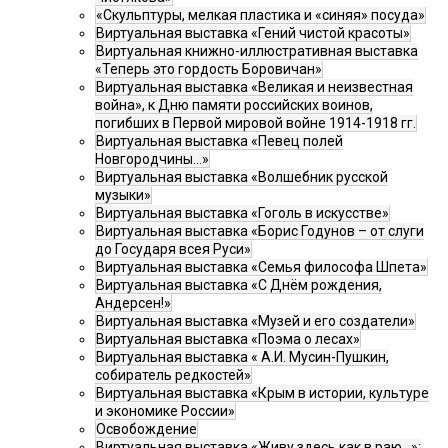
«Скульптуры, мелкая пластика и «синяя» посуда»
Виртуальная выставка «Гений чистой красоты»
Виртуальная книжно-иллюстративная выставка
«Теперь это гордость Боровичан»
Виртуальная выставка «Великая и неизвестная
война», к Дню памяти российских воинов,
погибших в Первой мировой войне 1914-1918 гг.
Виртуальная выставка «Певец полей
Новгородчины…»
Виртуальная выставка «Волшебник русской
музыки»
Виртуальная выставка «Гоголь в искусстве»
Виртуальная выставка «Борис Годунов – от слуги
до Государя всея Руси»
Виртуальная выставка «Семья философа Шпета»
Виртуальная выставка «С Днём рождения,
Андерсен!»
Виртуальная выставка «Музей и его создатели»
Виртуальная выставка «Поэма о лесах»
Виртуальная выставка « А.И. Мусин-Пушкин,
собиратель редкостей»
Виртуальная выставка «Крым в истории, культуре
и экономике России»
Освобождение
Виртуальная выставка «Живу здесь как в раю…»: