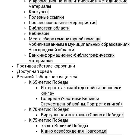
Информационно-аналитические и методические
материалы
Конкурсы
Полезные ссылки
Профессиональные мероприятия
Библиотеки области
Вебинары
Места сбора гуманитарной помощи
мобилизованным в муниципальных образованиях
Новгородской области
Банк информационно-библиографических
материалов
Противодействие коррупции
Доступная среда
Великой Победе посвящается
К 65-летию Победы
Интернет-акция «Годы войны: человек и
книга»
Галерея «Участники Великой
Отечественной войны: Портрет с книгой»
К 70-летию Победы:
Виртуальная выставка «Слово о Победе»
К 75-летию Победы
75 лет Великой Победы
К дню освобождения Новгорода