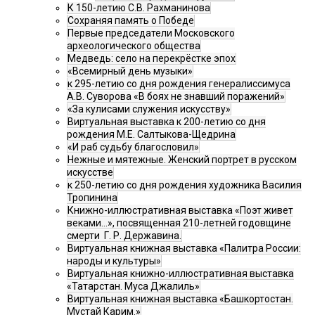
К 150-летию С.В. Рахманинова
Сохраняя память о Победе
Первые председатели Московского
археологического общества
Медведь: село на перекрёстке эпох
«Всемирный день музыки»
к 295-летию со дня рождения генералиссимуса
А.В. Суворова «В боях не знавший поражений»
«За кулисами служения искусству»
Виртуальная выставка к 200-летию со дня
рождения М.Е. Салтыкова-Щедрина
«И раб судьбу благословил»
Нежные и мятежные. Женский портрет в русском
искусстве
к 250-летию со дня рождения художника Василия
Тропинина
Книжно-иллюстративная выставка «Поэт живет
веками…», посвященная 210-летней годовщине
смерти Г. Р. Державина.
Виртуальная книжная выставка «Палитра России:
народы и культуры»
Виртуальная книжно-иллюстративная выставка
«Татарстан. Муса Джалиль»
Виртуальная книжная выставка «Башкортостан.
Мустай Карим.»