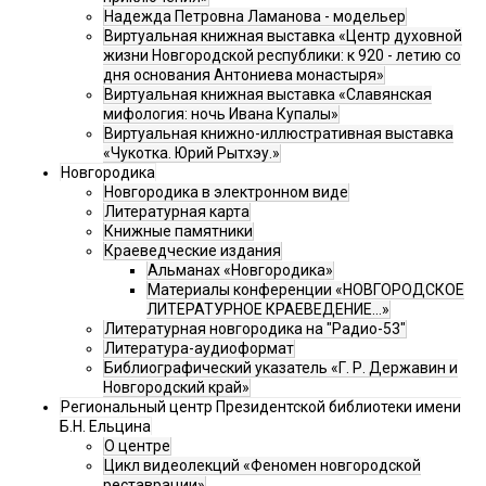
Надежда Петровна Ламанова - модельер
Виртуальная книжная выставка «Центр духовной
жизни Новгородской республики: к 920 - летию со
дня основания Антониева монастыря»
Виртуальная книжная выставка «Славянская
мифология: ночь Ивана Купалы»
Виртуальная книжно-иллюстративная выставка
«Чукотка. Юрий Рытхэу.»
Новгородика
Новгородика в электронном виде
Литературная карта
Книжные памятники
Краеведческие издания
Альманах «Новгородика»
Материалы конференции «НОВГОРОДСКОЕ
ЛИТЕРАТУРНОЕ КРАЕВЕДЕНИЕ...»
Литературная новгородика на "Радио-53"
Литература-аудиоформат
Библиографический указатель «Г. Р. Державин и
Новгородский край»
Региональный центр Президентской библиотеки имени
Б.Н. Ельцина
О центре
Цикл видеолекций «Феномен новгородской
реставрации»