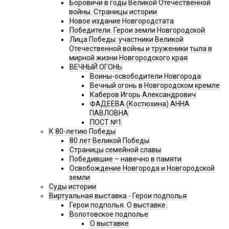
Боровичи в годы Великой Отечественной
войны. Страницы истории
Новое издание Новгородстата
Победители. Герои земли Новгородской
Лица Победы: участники Великой
Отечественной войны и труженики тыла в
мирной жизни Новгородского края
ВЕЧНЫЙ ОГОНЬ
Воины-освободители Новгорода
Вечный огонь в Новгородском кремле
Каберов Игорь Александрович
ФАДЕЕВА (Костюхина) АННА
ПАВЛОВНА
ПОСТ №1
К 80-летию Победы
80 лет Великой Победы
Страницы семейной славы
Победившие – навечно в памяти
Освобождение Новгорода и Новгородской
земли
Суды истории
Виртуальная выставка - Герои подполья
Герои подполья. О выставке.
Волотовское подполье
О выставке