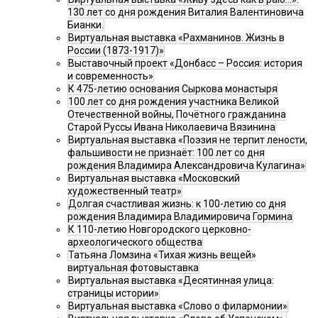
130 лет со дня рождения Виталия Валентиновича
Бианки.
Виртуальная выставка «Рахманинов. Жизнь в
России (1873-1917)»
Выставочный проект «Донбасс – Россия: история
и современность»
К 475-летию основания Сыркова монастыря
100 лет со дня рождения участника Великой
Отечественной войны, Почётного гражданина
Старой Руссы Ивана Николаевича Вязинина
Виртуальная выставка «Поэзия не терпит лености,
фальшивости не признаёт: 100 лет со дня
рождения Владимира Александровича Кулагина»
Виртуальная выставка «Московский
художественный театр»
Долгая счастливая жизнь: к 100-летию со дня
рождения Владимира Владимировича Гормина
К 110-летию Новгородского церковно-
археологического общества
Татьяна Ломзина «Тихая жизнь вещей»
виртуальная фотовыставка
Виртуальная выставка «Десятинная улица:
страницы истории»
Виртуальная выставка «Слово о филармонии»