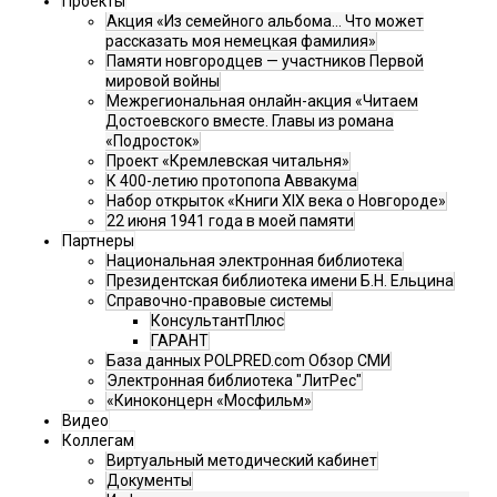
Проекты
Акция «Из семейного альбома... Что может
рассказать моя немецкая фамилия»
Памяти новгородцев — участников Первой
мировой войны
Межрегиональная онлайн-акция «Читаем
Достоевского вместе. Главы из романа
«Подросток»
Проект «Кремлевская читальня»
К 400-летию протопопа Аввакума
Набор открыток «Книги XIX века о Новгороде»
22 июня 1941 года в моей памяти
Партнеры
Национальная электронная библиотека
Президентская библиотека имени Б.Н. Ельцина
Справочно-правовые системы
КонсультантПлюс
ГАРАНТ
База данных POLPRED.com Обзор СМИ
Электронная библиотека "ЛитРес"
«Киноконцерн «Мосфильм»
Видео
Коллегам
Виртуальный методический кабинет
Документы