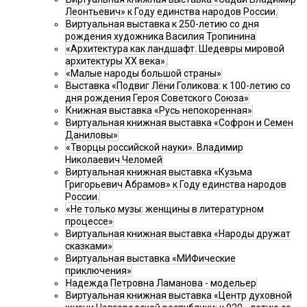
Леонтьевич» к Году единства народов России.
Виртуальная выставка к 250-летию со дня
рождения художника Василия Тропинина
«Архитектура как ландшафт. Шедевры мировой
архитектуры XX века».
«Малые народы большой страны»
Выставка «Подвиг Лёни Голикова: к 100-летию со
дня рождения Героя Советского Союза»
Книжная выставка «Русь непокоренная»
Виртуальная книжная выставка «Софрон и Семен
Даниловы»
«Творцы российской науки». Владимир
Николаевич Челомей
Виртуальная книжная выставка «Кузьма
Григорьевич Абрамов» к Году единства народов
России.
«Не только музы: женщины в литературном
процессе»
Виртуальная книжная выставка «Народы дружат
сказками»
Виртуальная выставка «МИФические
приключения»
Надежда Петровна Ламанова - модельер
Виртуальная книжная выставка «Центр духовной