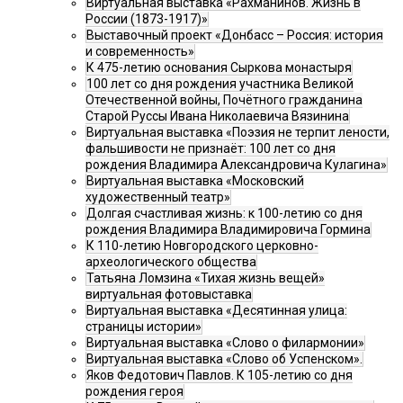
Виртуальная выставка «Рахманинов. Жизнь в
России (1873-1917)»
Выставочный проект «Донбасс – Россия: история
и современность»
К 475-летию основания Сыркова монастыря
100 лет со дня рождения участника Великой
Отечественной войны, Почётного гражданина
Старой Руссы Ивана Николаевича Вязинина
Виртуальная выставка «Поэзия не терпит лености,
фальшивости не признаёт: 100 лет со дня
рождения Владимира Александровича Кулагина»
Виртуальная выставка «Московский
художественный театр»
Долгая счастливая жизнь: к 100-летию со дня
рождения Владимира Владимировича Гормина
К 110-летию Новгородского церковно-
археологического общества
Татьяна Ломзина «Тихая жизнь вещей»
виртуальная фотовыставка
Виртуальная выставка «Десятинная улица:
страницы истории»
Виртуальная выставка «Слово о филармонии»
Виртуальная выставка «Слово об Успенском».
Яков Федотович Павлов. К 105-летию со дня
рождения героя