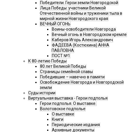
Победители. Герои земли Новгородской
Лица Победы: участники Великой
Отечественной войны и труженики тыла в
мирной жизни Новгородского края
ВЕЧНЫЙ ОГОНЬ
Воины-освободители Новгорода
Вечный огонь в Новгородском кремле
Каберов Игорь Александрович
ФАДЕЕВА (Костюхина) АННА
ПАВЛОВНА
ПОСТ №1
К 80-летию Победы
80 лет Великой Победы
Страницы семейной славы
Победившие – навечно в памяти
Освобождение Новгорода и Новгородской
земли
Суды истории
Виртуальная выставка - Герои подполья
Герои подполья. О выставке.
Волотовское подполье
О выставке
Книги
Периодические издания
Архивные документы