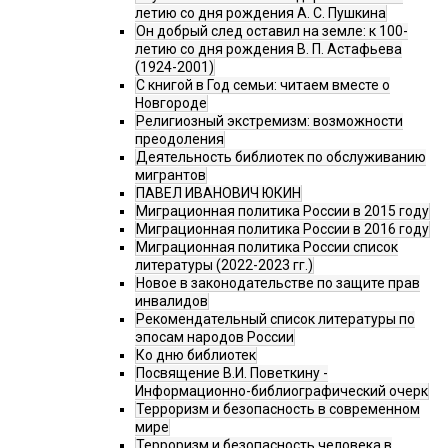
летию со дня рождения А. С. Пушкина
Он добрый след оставил на земле: к 100-
летию со дня рождения В. П. Астафьева
(1924-2001)
С книгой в Год семьи: читаем вместе о
Новгороде
Религиозный экстремизм: возможности
преодоления
Деятельность библиотек по обслуживанию
мигрантов
ПАВЕЛ ИВАНОВИЧ ЮКИН
Миграционная политика России в 2015 году
Миграционная политика России в 2016 году
Миграционная политика России список
литературы (2022-2023 гг.)
Новое в законодательстве по защите прав
инвалидов
Рекомендательный список литературы по
эпосам народов России
Ко дню библиотек
Посвящение В.И. Поветкину -
Информационно-библиографический очерк
Терроризм и безопасность в современном
мире
Терроризм и безопасность человека в