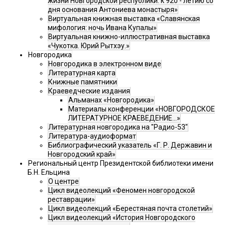
жизни Новгородской республики: к 920 - летию со
дня основания Антониева монастыря»
Виртуальная книжная выставка «Славянская
мифология: ночь Ивана Купалы»
Виртуальная книжно-иллюстративная выставка
«Чукотка. Юрий Рытхэу.»
Новгородика
Новгородика в электронном виде
Литературная карта
Книжные памятники
Краеведческие издания
Альманах «Новгородика»
Материалы конференции «НОВГОРОДСКОЕ
ЛИТЕРАТУРНОЕ КРАЕВЕДЕНИЕ...»
Литературная новгородика на "Радио-53"
Литература-аудиоформат
Библиографический указатель «Г. Р. Державин и
Новгородский край»
Региональный центр Президентской библиотеки имени
Б.Н. Ельцина
О центре
Цикл видеолекций «Феномен новгородской
реставрации»
Цикл видеолекций «Берестяная почта столетий»
Цикл видеолекций «История Новгородского