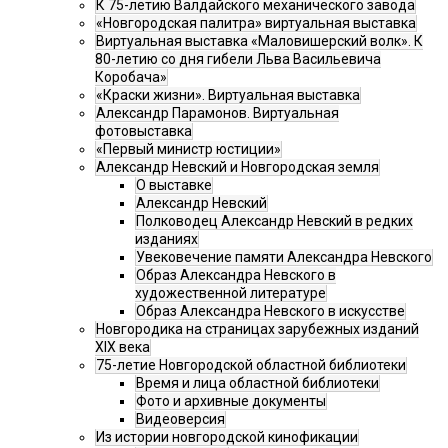
К 75-летию Валдайского механического завода
«Новгородская палитра» виртуальная выставка
Виртуальная выставка «Маловишерский волк». К
80-летию со дня гибели Льва Васильевича
Коробача»
«Краски жизни». Виртуальная выставка
Александр Парамонов. Виртуальная
фотовыставка
«Первый министр юстиции»
Александр Невский и Новгородская земля
О выставке
Александр Невский
Полководец Александр Невский в редких
изданиях
Увековечение памяти Александра Невского
Образ Александра Невского в
художественной литературе
Образ Александра Невского в искусстве
Новгородика на страницах зарубежных изданий
XIX века
75-летие Новгородской областной библиотеки
Время и лица областной библиотеки
Фото и архивные документы
Видеоверсия
Из истории новгородской кинофикации