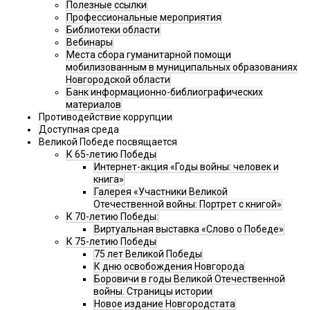
Полезные ссылки
Профессиональные мероприятия
Библиотеки области
Вебинары
Места сбора гуманитарной помощи
мобилизованным в муниципальных образованиях
Новгородской области
Банк информационно-библиографических
материалов
Противодействие коррупции
Доступная среда
Великой Победе посвящается
К 65-летию Победы
Интернет-акция «Годы войны: человек и
книга»
Галерея «Участники Великой
Отечественной войны: Портрет с книгой»
К 70-летию Победы:
Виртуальная выставка «Слово о Победе»
К 75-летию Победы
75 лет Великой Победы
К дню освобождения Новгорода
Боровичи в годы Великой Отечественной
войны. Страницы истории
Новое издание Новгородстата