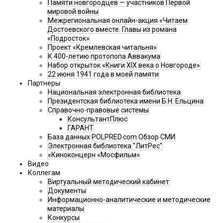
Памяти новгородцев — участников Первой
мировой войны
Межрегиональная онлайн-акция «Читаем
Достоевского вместе. Главы из романа
«Подросток»
Проект «Кремлевская читальня»
К 400-летию протопопа Аввакума
Набор открыток «Книги XIX века о Новгороде»
22 июня 1941 года в моей памяти
Партнеры
Национальная электронная библиотека
Президентская библиотека имени Б.Н. Ельцина
Справочно-правовые системы
КонсультантПлюс
ГАРАНТ
База данных POLPRED.com Обзор СМИ
Электронная библиотека "ЛитРес"
«Киноконцерн «Мосфильм»
Видео
Коллегам
Виртуальный методический кабинет
Документы
Информационно-аналитические и методические
материалы
Конкурсы