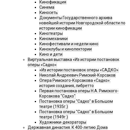
Кинофикация
Синема
Киносеть
Документы Государственного архива
новейшей истории Новгородской области по
истории кинофикации
Кинотеатры
Киномеханики
Кинофестивали и недели кино
Киноклубы и кинолектории
Кино и дети
Виртуальная выставка «Из истории постановок
оперы «Садко»
«Из истории постановок оперы «САДКО»
Николай Андреевич Римский-Корсаков
Опера Римского-Корсакова «Садко»:
история создания, либретто
Первая постановка оперы Н.А. Римского-
Корсакова "Садко"
Постановка оперы "Садко" в Большом
театре (1935г.)
Постановка оперы "Садко" в Большом
театре (1949г.)
Художники-декораторы
Державная династия. К 400-летию Дома