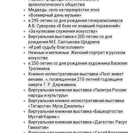
археологического общества
Медведь: село на перекрёстке эпох
«Всемирный день музыки»
к 295-летию со дня рождения генералиссимуса
А.В. Суворова «В боях не знавший поражений»
«За кулисами служения искусству»
Виртуальная выставка к 200-летию со дня
рождения М.Е. Салтыкова-Щедрина
«И раб судьбу благословил»
Нежные и мятежные. Женский портрет в русском
искусстве
к 250-летию со дня рождения художника Василия
Тропинина
Книжно-иллюстративная выставка «Поэт живет
веками…», посвященная 210-летней годовщине
смерти Г. Р. Державина.
Виртуальная книжная выставка «Палитра России:
народы и культуры»
Виртуальная книжно-иллюстративная выставка
«Татарстан. Муса Джалиль»
Виртуальная книжная выставка «Башкортостан.
Мустай Карим.»
Виртуальная книжная выставка «Дагестан. Расул
Гамзатов»
Виртуальная книжная выставка «Садай Владимир