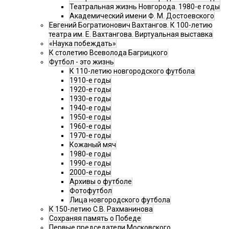
Театральная жизнь Новгорода. 1980-е годы
Академический имени Ф. М. Достоевского
Евгений Богратионович Вахтангов. К 100-летию
театра им. Е. Вахтангова. Виртуальная выставка
«Наука побеждать»
К столетию Всеволода Багрицкого
Футбол - это жизнь
К 110-летию новгородского футбола
1910-е годы
1920-е годы
1930-е годы
1940-е годы
1950-е годы
1960-е годы
1970-е годы
Кожаный мяч
1980-е годы
1990-е годы
2000-е годы
Архивы о футболе
Фотофутбол
Лица новгородского футбола
К 150-летию С.В. Рахманинова
Сохраняя память о Победе
Первые председатели Московского