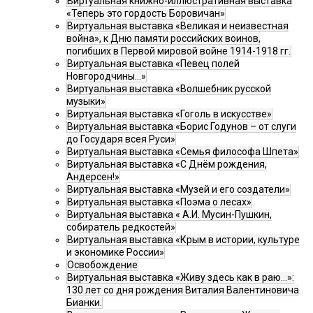
Виртуальная книжно-иллюстративная выставка
«Теперь это гордость Боровичан»
Виртуальная выставка «Великая и неизвестная
война», к Дню памяти российских воинов,
погибших в Первой мировой войне 1914-1918 гг.
Виртуальная выставка «Певец полей
Новгородчины…»
Виртуальная выставка «Волшебник русской
музыки»
Виртуальная выставка «Гоголь в искусстве»
Виртуальная выставка «Борис Годунов – от слуги
до Государя всея Руси»
Виртуальная выставка «Семья философа Шпета»
Виртуальная выставка «С Днём рождения,
Андерсен!»
Виртуальная выставка «Музей и его создатели»
Виртуальная выставка «Поэма о лесах»
Виртуальная выставка « А.И. Мусин-Пушкин,
собиратель редкостей»
Виртуальная выставка «Крым в истории, культуре
и экономике России»
Освобождение
Виртуальная выставка «Живу здесь как в раю…»:
130 лет со дня рождения Виталия Валентиновича
Бианки.