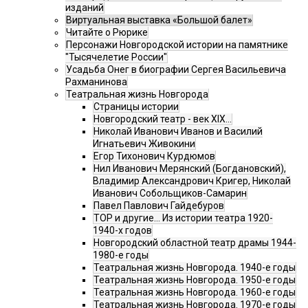
изданий
Виртуальная выставка «Большой балет»
Читайте о Рюрике
Персонажи Новгородской истории на памятнике
"Тысячелетие России"
Усадьба Онег в биографии Сергея Васильевича
Рахманинова
Театральная жизнь Новгорода
Страницы истории
Новгородский театр - век XIX…
Николай Иванович Иванов и Василий
Игнатьевич Живокини
Егор Тихонович Курдюмов
Нил Иванович Мерянский (Богдановский),
Владимир Александрович Кригер, Николай
Иванович Собольщиков-Самарин
Павел Павлович Гайдебуров
ТОР и другие… Из истории театра 1920-
1940-х годов
Новгородский областной театр драмы 1944-
1980-е годы
Театральная жизнь Новгорода. 1940-е годы
Театральная жизнь Новгорода. 1950-е годы
Театральная жизнь Новгорода. 1960-е годы
Театральная жизнь Новгорода. 1970-е годы