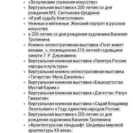
«За кулисами служения искусству»
Виртуальная выставка к 200-летию со дня
рождения М.Е. Салтыкова-Щедрина
«И раб судьбу благословил»
Нежные и мятежные. Женский портрет в русском
искусстве
к 250-летию со дня рождения художника Василия
Тропинина
Книжно-иллюстративная выставка «Поэт живет
веками…», посвященная 210-летней годовщине
смерти Г. Р. Державина.
Виртуальная книжная выставка «Палитра России:
народы и культуры»
Виртуальная книжно-иллюстративная выставка
«Татарстан. Муса Джалиль»
Виртуальная книжная выставка «Башкортостан.
Мустай Карим.»
Виртуальная книжная выставка «Дагестан. Расул
Гамзатов»
Виртуальная книжная выставка «Садай Владимир
Леонтьевич» к Году единства народов России.
Виртуальная выставка к 250-летию со дня
рождения художника Василия Тропинина
«Архитектура как ландшафт. Шедевры мировой
архитектуры XX века».