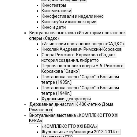
Кинотеатры
Киномеханики
Кинофестивали и недели кино
Киноклубы и кинолектории
Кино и дети
Виртуальная выставка «Из истории постановок
оперы «Садко»
«Из истории постановок оперы «САДКО»
Николай Андреевич Римский-Корсаков
Опера Римского-Корсакова «Садко»:
история создания, либретто
Первая постановка оперы Н.А. Римского-
Корсакова "Садко"
Постановка оперы "Садко" в Большом
театре (1935г.)
Постановка оперы "Садко" в Большом
театре (1949г.)
Художники-декораторы
Державная династия. К 400-летию Дома
Романовых
Виртуальная выставка «КОМПЛЕКС ГТО XXI
ВЕКА»
«КОМПЛЕКС ГТО XXI ВЕКА»
Журнальные публикации 2013-2014 гг.