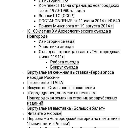
Из истории ГТО
Комплекс ГТО на страницах новгородских
газет 1970-1980-х годов
Значки ГТО (СССР)
ПОСТАНОВЛЕНИЕ от 11 июня 2014 г. № 540
Приказ Минспорта от 19 августа 2014 г.
К 100-летию XV Археологического съезда в
Новгороде
Из истории съезда
Участники съезда
Cъезд на страницах газеты "Новгородская
жизнь" 1911г.
Работа съезда
Вокруг съезда
Виртуальная книжная выставка «Герои эпоса
народов России»
Le presento...ITALIA
Искусство. Стиль нового поколения
«Город древен, знаменит и велик…» :
Новгородская земля на страницах зарубежных
изданий
Виртуальная выставка «Большой балет»
Читайте о Рюрике
Персонажи Новгородской истории на памятнике
"Тысячелетие России"