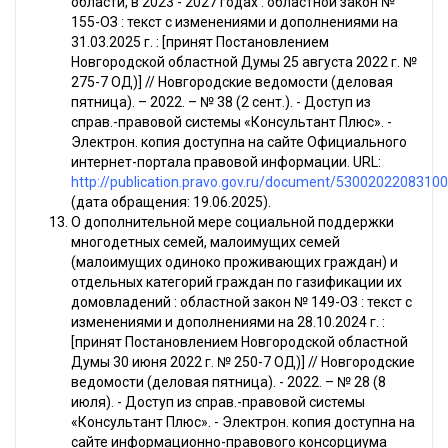
области, в 2023 - 2027 годах : областной закон №
155-ОЗ : текст с изменениями и дополнениями на
31.03.2025 г. : [принят Постановлением
Новгородской областной Думы 25 августа 2022 г. №
275-7 ОД)] // Новгородские ведомости (деловая
пятница). – 2022. – № 38 (2 сент.). - Доступ из
справ.-правовой системы «Консультант Плюс». -
Электрон. копия доступна на сайте Официального
интернет-портала правовой информации. URL:
http://publication.pravo.gov.ru/document/5300202208310
(дата обращения: 19.06.2025).
О дополнительной мере социальной поддержки
многодетных семей, малоимущих семей
(малоимущих одиноко проживающих граждан) и
отдельных категорий граждан по газификации их
домовладений : областной закон № 149-ОЗ : текст с
изменениями и дополнениями на 28.10.2024 г. :
[принят Постановлением Новгородской областной
Думы 30 июня 2022 г. № 250-7 ОД)] // Новгородские
ведомости (деловая пятница). - 2022. – № 28 (8
июля). - Доступ из справ.-правовой системы
«Консультант Плюс». - Электрон. копия доступна на
сайте информационно-правового консорциума