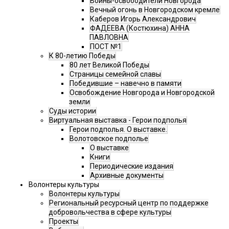
Воины-освободители Новгорода
Вечный огонь в Новгородском кремле
Каберов Игорь Александрович
ФАДЕЕВА (Костюхина) АННА
ПАВЛОВНА
ПОСТ №1
К 80-летию Победы
80 лет Великой Победы
Страницы семейной славы
Победившие – навечно в памяти
Освобождение Новгорода и Новгородской
земли
Суды истории
Виртуальная выставка - Герои подполья
Герои подполья. О выставке.
Волотовское подполье
О выставке
Книги
Периодические издания
Архивные документы
Волонтеры культуры
Волонтеры культуры
Региональный ресурсный центр по поддержке
добровольчества в сфере культуры
Проекты