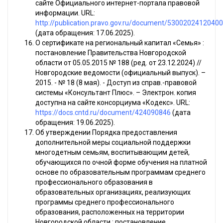
сайте Официального интернет-портала правовой
информации. URL:
http://publication.pravo.gov.ru/document/5300202412040
(дата обращения: 17.06.2025).
О сертификате на региональный капитал «Семья» :
постановление Правительства Новгородской
области от 05.05.2015 № 188 (ред. от 23.12.2024) //
Новгородские ведомости (официальный выпуск). –
2015. - № 18 (8 мая). - Доступ из справ.-правовой
системы «Консультант Плюс». – Электрон. копия
доступна на сайте консорциума «Кодекс». URL:
https://docs.cntd.ru/document/424090846
(дата
обращения: 19.06.2025).
Об утверждении Порядка предоставления
дополнительной меры социальной поддержки
многодетным семьям, воспитывающим детей,
обучающихся по очной форме обучения на платной
основе по образовательным программам среднего
профессионального образования в
образовательных организациях, реализующих
программы среднего профессионального
образования, расположенных на территории
Новгородской области : постановление