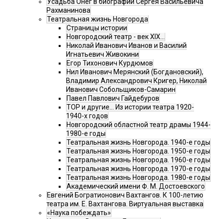
Усадьба Онег в биографии Сергея Васильевича
Рахманинова
Театральная жизнь Новгорода
Страницы истории
Новгородский театр - век XIX…
Николай Иванович Иванов и Василий
Игнатьевич Живокини
Егор Тихонович Курдюмов
Нил Иванович Мерянский (Богдановский),
Владимир Александрович Кригер, Николай
Иванович Собольщиков-Самарин
Павел Павлович Гайдебуров
ТОР и другие… Из истории театра 1920-
1940-х годов
Новгородский областной театр драмы 1944-
1980-е годы
Театральная жизнь Новгорода. 1940-е годы
Театральная жизнь Новгорода. 1950-е годы
Театральная жизнь Новгорода. 1960-е годы
Театральная жизнь Новгорода. 1970-е годы
Театральная жизнь Новгорода. 1980-е годы
Академический имени Ф. М. Достоевского
Евгений Богратионович Вахтангов. К 100-летию
театра им. Е. Вахтангова. Виртуальная выставка
«Наука побеждать»