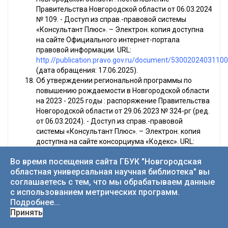
Правительства Новгородской области от 06.03.2024
№ 109. - Доступ из справ.-правовой системы
«Консультант Плюс». – Электрон. копия доступна
на сайте Официального интернет-портала
правовой информации. URL:
http://publication.pravo.gov.ru/document/5300202403110
(дата обращения: 17.06.2025).
Об утверждении региональной программы по
повышению рождаемости в Новгородской области
на 2023 - 2025 годы : распоряжение Правительства
Новгородской области от 29.06.2023 № 324-рг (ред.
от 06.03.2024). - Доступ из справ.-правовой
системы «Консультант Плюс». – Электрон. копия
доступна на сайте консорциума «Кодекс». URL:
http://kodeks.karelia.ru/api/show/407149573
(дата
Во время посещения сайта ГБУК "Новгородская
обращения: 19.06.2025).
областная универсальная научная библиотека" вы
соглашаетесь с тем, что мы обрабатываем данные
Статьи
с использованием метрических программ.
Подробнее...
Принять
Аверин А. Н. Национальный проект «Семья» на