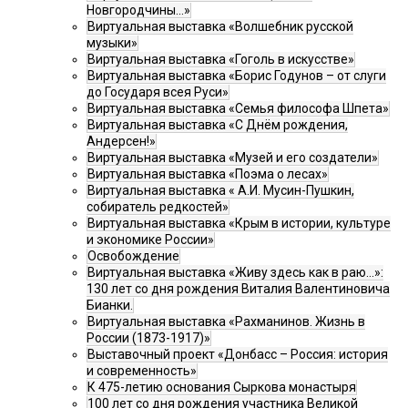
Новгородчины…»
Виртуальная выставка «Волшебник русской
музыки»
Виртуальная выставка «Гоголь в искусстве»
Виртуальная выставка «Борис Годунов – от слуги
до Государя всея Руси»
Виртуальная выставка «Семья философа Шпета»
Виртуальная выставка «С Днём рождения,
Андерсен!»
Виртуальная выставка «Музей и его создатели»
Виртуальная выставка «Поэма о лесах»
Виртуальная выставка « А.И. Мусин-Пушкин,
собиратель редкостей»
Виртуальная выставка «Крым в истории, культуре
и экономике России»
Освобождение
Виртуальная выставка «Живу здесь как в раю…»:
130 лет со дня рождения Виталия Валентиновича
Бианки.
Виртуальная выставка «Рахманинов. Жизнь в
России (1873-1917)»
Выставочный проект «Донбасс – Россия: история
и современность»
К 475-летию основания Сыркова монастыря
100 лет со дня рождения участника Великой