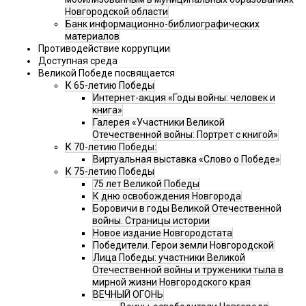
Новгородской области
Банк информационно-библиографических
материалов
Противодействие коррупции
Доступная среда
Великой Победе посвящается
К 65-летию Победы
Интернет-акция «Годы войны: человек и
книга»
Галерея «Участники Великой
Отечественной войны: Портрет с книгой»
К 70-летию Победы:
Виртуальная выставка «Слово о Победе»
К 75-летию Победы
75 лет Великой Победы
К дню освобождения Новгорода
Боровичи в годы Великой Отечественной
войны. Страницы истории
Новое издание Новгородстата
Победители. Герои земли Новгородской
Лица Победы: участники Великой
Отечественной войны и труженики тыла в
мирной жизни Новгородского края
ВЕЧНЫЙ ОГОНЬ