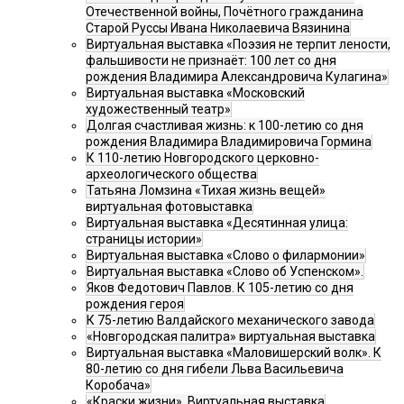
Отечественной войны, Почётного гражданина
Старой Руссы Ивана Николаевича Вязинина
Виртуальная выставка «Поэзия не терпит лености,
фальшивости не признаёт: 100 лет со дня
рождения Владимира Александровича Кулагина»
Виртуальная выставка «Московский
художественный театр»
Долгая счастливая жизнь: к 100-летию со дня
рождения Владимира Владимировича Гормина
К 110-летию Новгородского церковно-
археологического общества
Татьяна Ломзина «Тихая жизнь вещей»
виртуальная фотовыставка
Виртуальная выставка «Десятинная улица:
страницы истории»
Виртуальная выставка «Слово о филармонии»
Виртуальная выставка «Слово об Успенском».
Яков Федотович Павлов. К 105-летию со дня
рождения героя
К 75-летию Валдайского механического завода
«Новгородская палитра» виртуальная выставка
Виртуальная выставка «Маловишерский волк». К
80-летию со дня гибели Льва Васильевича
Коробача»
«Краски жизни». Виртуальная выставка