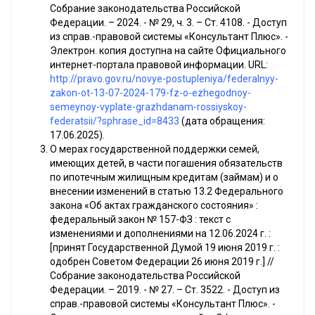
Собрание законодательства Российской
Федерации. – 2024. - № 29, ч. 3. – Ст. 4108. - Доступ
из справ.-правовой системы «Консультант Плюс». -
Электрон. копия доступна на сайте Официального
интернет-портала правовой информации. URL:
http://pravo.gov.ru/novye-postupleniya/federalnyy-
zakon-ot-13-07-2024-179-fz-o-ezhegodnoy-
semeynoy-vyplate-grazhdanam-rossiyskoy-
federatsii/?sphrase_id=8433
(дата обращения:
17.06.2025).
О мерах государственной поддержки семей,
имеющих детей, в части погашения обязательств
по ипотечным жилищным кредитам (займам) и о
внесении изменений в статью 13.2 Федерального
закона «Об актах гражданского состояния» :
федеральный закон № 157-ФЗ : текст с
изменениями и дополнениями на 12.06.2024 г. :
[принят Государственной Думой 19 июня 2019 г. :
одобрен Советом Федерации 26 июня 2019 г.] //
Собрание законодательства Российской
Федерации. – 2019. - № 27. – Ст. 3522. - Доступ из
справ.-правовой системы «Консультант Плюс». -