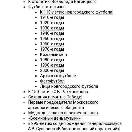
К столетию Всеволода Багрицкого
Футбол - это жизнь
К 110-летию новгородского футбола
1910-е годы
1920-е годы
1930-е годы
1940-е годы
1950-е годы
1960-е годы
1970-е годы
Кожаный мяч
1980-е годы
1990-е годы
2000-е годы
Архивы о футболе
Фотофутбол
Лица новгородского футбола
К 150-летию С.В. Рахманинова
Сохраняя память о Победе
Первые председатели Московского
археологического общества
Медведь: село на перекрёстке эпох
«Всемирный день музыки»
к 295-летию со дня рождения генералиссимуса
А.В. Суворова «В боях не знавший поражений»