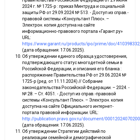
Правительства Российской Федерации от 29 июня
2024 г. № 1725-р : приказ Минтруда и социальной
защиты РФ от 29.09.2024 № 513. - Доступ из справ.-
правовой системы «Консультант Плюс». –
Электрон. копия доступна на сайте
информационно-правового портала «Гарант.ру»
URL:
https://www.garant.ru/products/ipo/prime/doc/410398332
(дата обращения: 17.06.2025).
Об утверждении единого образца удостоверения,
подтверждающего статус многодетной семьи в
Российской Федерации, и описания его бланка :
распоряжение Правительства РФ от 29.06.2024 №
1725-р (ред. от 11.11.2024) // Собрание
законодательства Российской Федерации. – 2024. -
№ 28. – Ст. 4051. - Доступ из справ.-правовой
системы «Консультант Плюс». – Электрон. копия
доступна на сайте Официального интернет-
портала правовой информации. URL:
http://publication.pravo.gov.ru/document/0001202407020
(дата обращения: 17.06.2025).
Об утверждении Стратегии действий по
реализации семейной и демографической