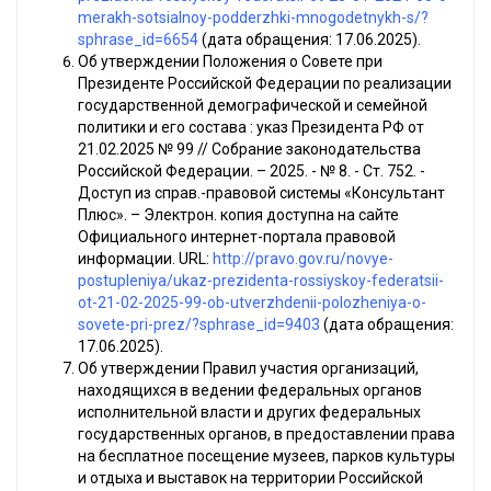
merakh-sotsialnoy-podderzhki-mnogodetnykh-s/?
sphrase_id=6654
(дата обращения: 17.06.2025).
Об утверждении Положения о Совете при
Президенте Российской Федерации по реализации
государственной демографической и семейной
политики и его состава : указ Президента РФ от
21.02.2025 № 99 // Собрание законодательства
Российской Федерации. – 2025. - № 8. - Ст. 752. -
Доступ из справ.-правовой системы «Консультант
Плюс». – Электрон. копия доступна на сайте
Официального интернет-портала правовой
информации. URL:
http://pravo.gov.ru/novye-
postupleniya/ukaz-prezidenta-rossiyskoy-federatsii-
ot-21-02-2025-99-ob-utverzhdenii-polozheniya-o-
sovete-pri-prez/?sphrase_id=9403
(дата обращения:
17.06.2025).
Об утверждении Правил участия организаций,
находящихся в ведении федеральных органов
исполнительной власти и других федеральных
государственных органов, в предоставлении права
на бесплатное посещение музеев, парков культуры
и отдыха и выставок на территории Российской