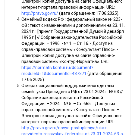
Электрон. копия доступна на сайте Официального
интернет-портала правовой информации. URL:
http://pravo.gov.ru/
(дата обращения: 17.06.2025).
Семейный кодекс РФ : федеральный закон № 223-
ФЗ : текст с изменениями и дополнениями на 23. 11.
2024 г. : [принят Государственной Думой 8 декабря
1995 г.] // Собрание законодательства Российской
Федерации. – 1996. - № 1. – Ст. 16. - Доступ из
справ.-правовой системы «Консультант Плюс». -
Электрон. копия доступна на сайте справочно-
правовой системы «Контур-Норматив». URL:
https://normativ.kontur.ru/document?
moduleId=1&documentId=487371
(дата обращения:
17.06.2025).
О мерах социальной поддержки многодетных
семей : указ Президента РФ от 23.01.2024 г. № 63 //
Собрание законодательства Российской
Федерации. – 2024. - № 5. – Ст. 665. - Доступ из
справ.-правовой системы «Консультант Плюс». –
Электрон. копия доступна на сайте Официального
интернет-портала правовой информации. URL:
http://pravo.gov.ru/novye-postupleniya/ukaz-
prezidenta-rossiyskoy-federatsii-ot-23-01-2024-63-o-