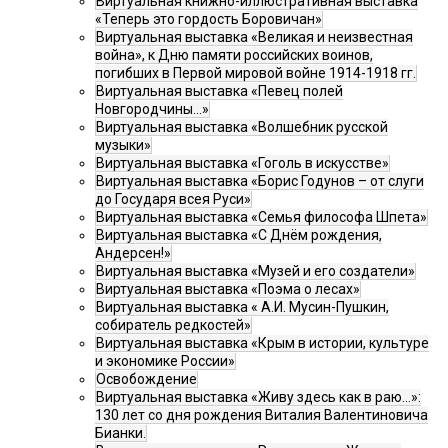
Виртуальная книжно-иллюстративная выставка
«Теперь это гордость Боровичан»
Виртуальная выставка «Великая и неизвестная
война», к Дню памяти российских воинов,
погибших в Первой мировой войне 1914-1918 гг.
Виртуальная выставка «Певец полей
Новгородчины…»
Виртуальная выставка «Волшебник русской
музыки»
Виртуальная выставка «Гоголь в искусстве»
Виртуальная выставка «Борис Годунов – от слуги
до Государя всея Руси»
Виртуальная выставка «Семья философа Шпета»
Виртуальная выставка «С Днём рождения,
Андерсен!»
Виртуальная выставка «Музей и его создатели»
Виртуальная выставка «Поэма о лесах»
Виртуальная выставка « А.И. Мусин-Пушкин,
собиратель редкостей»
Виртуальная выставка «Крым в истории, культуре
и экономике России»
Освобождение
Виртуальная выставка «Живу здесь как в раю…»:
130 лет со дня рождения Виталия Валентиновича
Бианки.