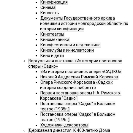
Кинофикация
Синема
Киносеть
Документы Государственного архива
новейшей истории Новгородской области по
истории кинофикации
Кинотеатры
Киномеханики
Кинофестивали и недели кино
Киноклубы и кинолектории
Кино и дети
Виртуальная выставка «Из истории постановок
оперы «Садко»
«Из истории постановок оперы «САДКО»
Николай Андреевич Римский-Корсаков
Опера Римского-Корсакова «Садко»:
история создания, либретто
Первая постановка оперы Н.А. Римского-
Корсакова "Садко"
Постановка оперы "Садко" в Большом
театре (1935г.)
Постановка оперы "Садко" в Большом
театре (1949г.)
Художники-декораторы
Державная династия. К 400-летию Дома