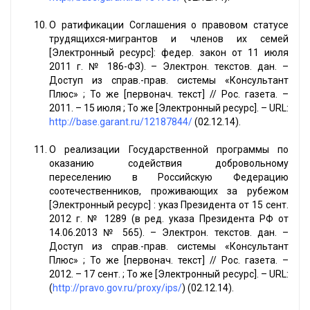
О ратификации Соглашения о правовом статусе
трудящихся-мигрантов и членов их семей
[Электронный ресурс]: федер. закон от 11 июля
2011 г. № 186-ФЗ). – Электрон. текстов. дан. –
Доступ из справ.-прав. системы «Консультант
Плюс» ; То же [первонач. текст] // Рос. газета. –
2011. – 15 июля ; То же [Электронный ресурс]. – URL:
http://base.garant.ru/12187844/
(02.12.14).
О реализации Государственной программы по
оказанию содействия добровольному
переселению в Российскую Федерацию
соотечественников, проживающих за рубежом
[Электронный ресурс] : указ Президента от 15 сент.
2012 г. № 1289 (в ред. указа Президента РФ от
14.06.2013 № 565). – Электрон. текстов. дан. –
Доступ из справ.-прав. системы «Консультант
Плюс» ; То же [первонач. текст] // Рос. газета. –
2012. – 17 сент. ; То же [Электронный ресурс]. – URL:
(
http://pravo.gov.ru/proxy/ips/
) (02.12.14).