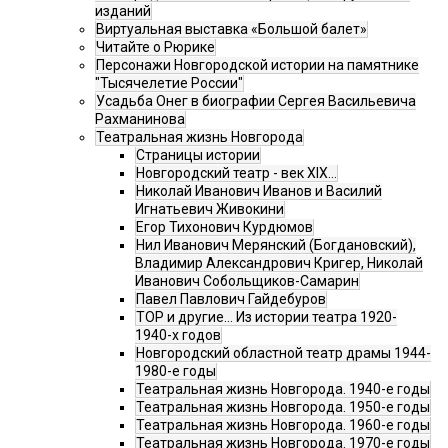
изданий
Виртуальная выставка «Большой балет»
Читайте о Рюрике
Персонажи Новгородской истории на памятнике
"Тысячелетие России"
Усадьба Онег в биографии Сергея Васильевича
Рахманинова
Театральная жизнь Новгорода
Страницы истории
Новгородский театр - век XIX…
Николай Иванович Иванов и Василий
Игнатьевич Живокини
Егор Тихонович Курдюмов
Нил Иванович Мерянский (Богдановский),
Владимир Александрович Кригер, Николай
Иванович Собольщиков-Самарин
Павел Павлович Гайдебуров
ТОР и другие… Из истории театра 1920-
1940-х годов
Новгородский областной театр драмы 1944-
1980-е годы
Театральная жизнь Новгорода. 1940-е годы
Театральная жизнь Новгорода. 1950-е годы
Театральная жизнь Новгорода. 1960-е годы
Театральная жизнь Новгорода. 1970-е годы