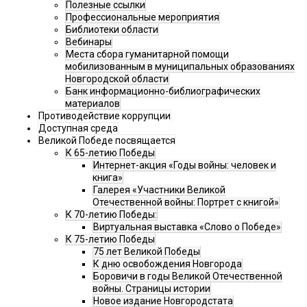
Полезные ссылки
Профессиональные мероприятия
Библиотеки области
Вебинары
Места сбора гуманитарной помощи
мобилизованным в муниципальных образованиях
Новгородской области
Банк информационно-библиографических
материалов
Противодействие коррупции
Доступная среда
Великой Победе посвящается
К 65-летию Победы
Интернет-акция «Годы войны: человек и
книга»
Галерея «Участники Великой
Отечественной войны: Портрет с книгой»
К 70-летию Победы:
Виртуальная выставка «Слово о Победе»
К 75-летию Победы
75 лет Великой Победы
К дню освобождения Новгорода
Боровичи в годы Великой Отечественной
войны. Страницы истории
Новое издание Новгородстата