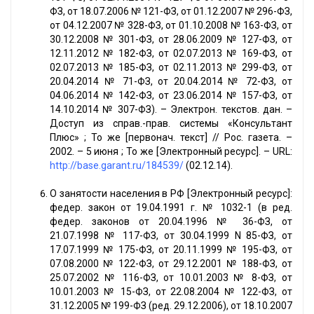
ФЗ, от 18.07.2006 № 121-ФЗ, от 01.12.2007 № 296-ФЗ,
от 04.12.2007 № 328-ФЗ, от 01.10.2008 № 163-ФЗ, от
30.12.2008 № 301-ФЗ, от 28.06.2009 № 127-ФЗ, от
12.11.2012 № 182-ФЗ, от 02.07.2013 № 169-ФЗ, от
02.07.2013 № 185-ФЗ, от 02.11.2013 № 299-ФЗ, от
20.04.2014 № 71-ФЗ, от 20.04.2014 № 72-ФЗ, от
04.06.2014 № 142-ФЗ, от 23.06.2014 № 157-ФЗ, от
14.10.2014 № 307-ФЗ). – Электрон. текстов. дан. –
Доступ из справ.-прав. системы «Консультант
Плюс» ; То же [первонач. текст] // Рос. газета. –
2002. – 5 июня ; То же [Электронный ресурс]. – URL:
http://base.garant.ru/184539/
(02.12.14).
О занятости населения в РФ [Электронный ресурс]:
федер. закон от 19.04.1991 г. № 1032-1 (в ред.
федер. законов от 20.04.1996 № 36-ФЗ, от
21.07.1998 № 117-ФЗ, от 30.04.1999 N 85-ФЗ, от
17.07.1999 № 175-ФЗ, от 20.11.1999 № 195-ФЗ, от
07.08.2000 № 122-ФЗ, от 29.12.2001 № 188-ФЗ, от
25.07.2002 № 116-ФЗ, от 10.01.2003 № 8-ФЗ, от
10.01.2003 № 15-ФЗ, от 22.08.2004 № 122-ФЗ, от
31.12.2005 № 199-ФЗ (ред. 29.12.2006), от 18.10.2007