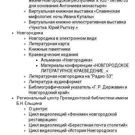
жизни Новгородской республики: к 920 - летию со
дня основания Антониева монастыря»
Виртуальная книжная выставка «Славянская
мифология: ночь Ивана Купалы»
Виртуальная книжно-иллюстративная выставка
«Чукотка. Юрий Рытхэу.»
Новгородика
Новгородика в электронном виде
Литературная карта
Книжные памятники
Краеведческие издания
Альманах «Новгородика»
Материалы конференции «НОВГОРОДСКОЕ
ЛИТЕРАТУРНОЕ КРАЕВЕДЕНИЕ...»
Литературная новгородика на "Радио-53"
Литература-аудиоформат
Библиографический указатель «Г. Р. Державин и
Новгородский край»
Региональный центр Президентской библиотеки имени
Б.Н. Ельцина
О центре
Цикл видеолекций «Феномен новгородской
реставрации»
Цикл видеолекций «Берестяная почта столетий»
Цикл видеолекций «История Новгородского