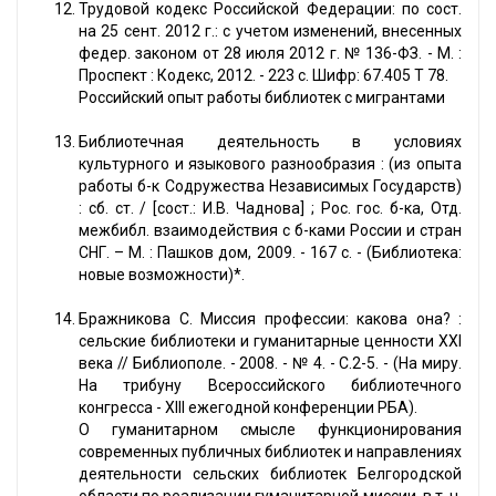
Трудовой кодекс Российской Федерации: по сост.
на 25 сент. 2012 г.: с учетом изменений, внесенных
федер. законом от 28 июля 2012 г. № 136-ФЗ. - М. :
Проспект : Кодекс, 2012. - 223 с. Шифр: 67.405 Т 78.
Российский опыт работы библиотек с мигрантами
Библиотечная деятельность в условиях
культурного и языкового разнообразия : (из опыта
работы б-к Содружества Независимых Государств)
: сб. ст. / [сост.: И.В. Чаднова] ; Рос. гос. б-ка, Отд.
межбибл. взаимодействия с б-ками России и стран
СНГ. – М. : Пашков дом, 2009. - 167 с. - (Библиотека:
новые возможности)*.
Бражникова С. Миссия профессии: какова она? :
сельские библиотеки и гуманитарные ценности ХХI
века // Библиополе. - 2008. - № 4. - С.2-5. - (На миру.
На трибуну Всероссийского библиотечного
конгресса - ХIII ежегодной конференции РБА).
О гуманитарном смысле функционирования
современных публичных библиотек и направлениях
деятельности сельских библиотек Белгородской