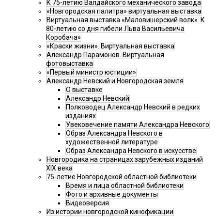
К 75-летию Валдайского механического завода
«Новгородская палитра» виртуальная выставка
Виртуальная выставка «Маловишерский волк». К
80-летию со дня гибели Льва Васильевича
Коробача»
«Краски жизни». Виртуальная выставка
Александр Парамонов. Виртуальная
фотовыставка
«Первый министр юстиции»
Александр Невский и Новгородская земля
О выставке
Александр Невский
Полководец Александр Невский в редких
изданиях
Увековечение памяти Александра Невского
Образ Александра Невского в
художественной литературе
Образ Александра Невского в искусстве
Новгородика на страницах зарубежных изданий
XIX века
75-летие Новгородской областной библиотеки
Время и лица областной библиотеки
Фото и архивные документы
Видеоверсия
Из истории новгородской кинофикации