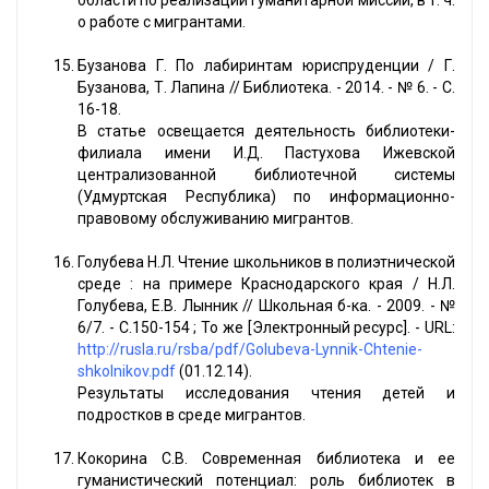
области по реализации гуманитарной миссии, в т. ч.
о работе с мигрантами.
Бузанова Г. По лабиринтам юриспруденции / Г.
Бузанова, Т. Лапина // Библиотека. - 2014. - № 6. - С.
16-18.
В статье освещается деятельность библиотеки-
филиала имени И.Д. Пастухова Ижевской
централизованной библиотечной системы
(Удмуртская Республика) по информационно-
правовому обслуживанию мигрантов.
Голубева Н.Л. Чтение школьников в полиэтнической
среде : на примере Краснодарского края / Н.Л.
Голубева, Е.В. Лынник // Школьная б-ка. - 2009. - №
6/7. - С.150-154 ; То же [Электронный ресурс]. - URL:
http://rusla.ru/rsba/pdf/Golubeva-Lynnik-Chtenie-
shkolnikov.pdf
(01.12.14).
Результаты исследования чтения детей и
подростков в среде мигрантов.
Кокорина С.В. Современная библиотека и ее
гуманистический потенциал: роль библиотек в