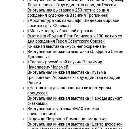
Леонтьевич» к Году единства народов России.
Виртуальная выставка к 250-летию со дня
рождения художника Василия Тропинина
«Архитектура как ландшафт. Шедевры мировой
архитектуры XX века».
«Малые народы большой страны»
Выставка «Подвиг Лёни Голикова: к 100-летию со
дня рождения Героя Советского Союза»
Книжная выставка «Русь непокоренная»
Виртуальная книжная выставка «Софрон и Семен
Даниловы»
«Творцы российской науки». Владимир
Николаевич Челомей
Виртуальная книжная выставка «Кузьма
Григорьевич Абрамов» к Году единства народов
России.
«Не только музы: женщины в литературном
процессе»
Виртуальная книжная выставка «Народы дружат
сказками»
Виртуальная выставка «МИФические
приключения»
Надежда Петровна Ламанова - модельер
Виртуальная книжная выставка «Центр духовной