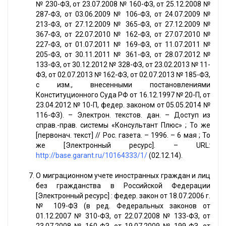
№ 230-ФЗ, от 23.07.2008 № 160-ФЗ, от 25.12.2008 №
287-ФЗ, от 03.06.2009 № 106-ФЗ, от 24.07.2009 №
213-ФЗ, от 27.12.2009 № 365-ФЗ, от 27.12.2009 №
367-ФЗ, от 22.07.2010 № 162-ФЗ, от 27.07.2010 №
227-ФЗ, от 01.07.2011 № 169-ФЗ, от 11.07.2011 №
205-ФЗ, от 30.11.2011 № 361-ФЗ, от 28.07.2012 №
133-ФЗ, от 30.12.2012 № 328-ФЗ, от 23.02.2013 № 11-
ФЗ, от 02.07.2013 № 162-ФЗ, от 02.07.2013 № 185-ФЗ,
с изм., внесенными постановлениями
Конституционного Суда РФ от 16.12.1997 № 20-П, от
23.04.2012 № 10-П, федер. законом от 05.05.2014 №
116-ФЗ). – Электрон. текстов. дан. – Доступ из
справ.-прав. системы «Консультант Плюс» ; То же
[первонач. текст] // Рос. газета. – 1996. – 6 мая ; То
же [Электронный ресурс]. – URL:
http://base.garant.ru/10164333/1/
(02.12.14).
О миграционном учете иностранных граждан и лиц
без гражданства в Российской Федерации
[Электронный ресурс] : федер. закон от 18.07.2006 г.
№ 109-ФЗ (в ред. Федеральных законов от
01.12.2007 № 310-ФЗ, от 22.07.2008 № 133-ФЗ, от