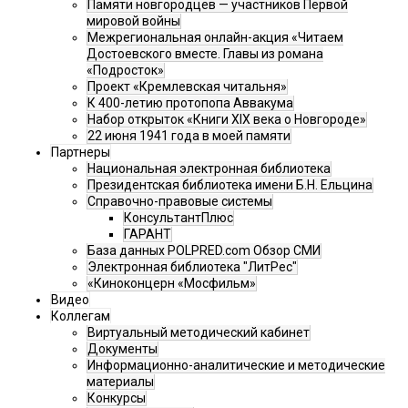
Памяти новгородцев — участников Первой
мировой войны
Межрегиональная онлайн-акция «Читаем
Достоевского вместе. Главы из романа
«Подросток»
Проект «Кремлевская читальня»
К 400-летию протопопа Аввакума
Набор открыток «Книги XIX века о Новгороде»
22 июня 1941 года в моей памяти
Партнеры
Национальная электронная библиотека
Президентская библиотека имени Б.Н. Ельцина
Справочно-правовые системы
КонсультантПлюс
ГАРАНТ
База данных POLPRED.com Обзор СМИ
Электронная библиотека "ЛитРес"
«Киноконцерн «Мосфильм»
Видео
Коллегам
Виртуальный методический кабинет
Документы
Информационно-аналитические и методические
материалы
Конкурсы