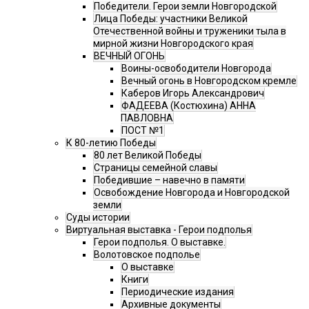
Победители. Герои земли Новгородской
Лица Победы: участники Великой
Отечественной войны и труженики тыла в
мирной жизни Новгородского края
ВЕЧНЫЙ ОГОНЬ
Воины-освободители Новгорода
Вечный огонь в Новгородском кремле
Каберов Игорь Александрович
ФАДЕЕВА (Костюхина) АННА
ПАВЛОВНА
ПОСТ №1
К 80-летию Победы
80 лет Великой Победы
Страницы семейной славы
Победившие – навечно в памяти
Освобождение Новгорода и Новгородской
земли
Суды истории
Виртуальная выставка - Герои подполья
Герои подполья. О выставке.
Волотовское подполье
О выставке
Книги
Периодические издания
Архивные документы