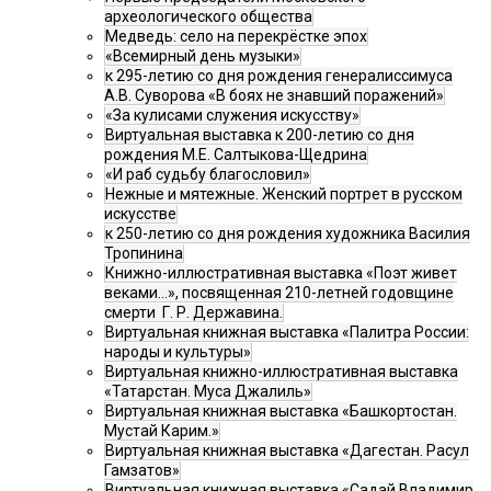
археологического общества
Медведь: село на перекрёстке эпох
«Всемирный день музыки»
к 295-летию со дня рождения генералиссимуса
А.В. Суворова «В боях не знавший поражений»
«За кулисами служения искусству»
Виртуальная выставка к 200-летию со дня
рождения М.Е. Салтыкова-Щедрина
«И раб судьбу благословил»
Нежные и мятежные. Женский портрет в русском
искусстве
к 250-летию со дня рождения художника Василия
Тропинина
Книжно-иллюстративная выставка «Поэт живет
веками…», посвященная 210-летней годовщине
смерти Г. Р. Державина.
Виртуальная книжная выставка «Палитра России:
народы и культуры»
Виртуальная книжно-иллюстративная выставка
«Татарстан. Муса Джалиль»
Виртуальная книжная выставка «Башкортостан.
Мустай Карим.»
Виртуальная книжная выставка «Дагестан. Расул
Гамзатов»
Виртуальная книжная выставка «Садай Владимир