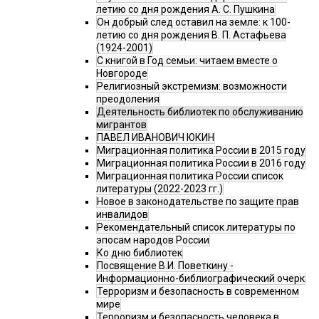
летию со дня рождения А. С. Пушкина
Он добрый след оставил на земле: к 100-
летию со дня рождения В. П. Астафьева
(1924-2001)
С книгой в Год семьи: читаем вместе о
Новгороде
Религиозный экстремизм: возможности
преодоления
Деятельность библиотек по обслуживанию
мигрантов
ПАВЕЛ ИВАНОВИЧ ЮКИН
Миграционная политика России в 2015 году
Миграционная политика России в 2016 году
Миграционная политика России список
литературы (2022-2023 гг.)
Новое в законодательстве по защите прав
инвалидов
Рекомендательный список литературы по
эпосам народов России
Ко дню библиотек
Посвящение В.И. Поветкину -
Информационно-библиографический очерк
Терроризм и безопасность в современном
мире
Терроризм и безопасность человека в