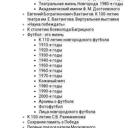
Театральная жизнь Новгорода. 1980-е годы
Академический имени Ф. М. Достоевского
Евгений Богратионович Вахтангов. К 100-летию
театра им. Е. Вахтангова. Виртуальная выставка
«Наука побеждать»
К столетию Всеволода Багрицкого
Футбол - это жизнь
К 110-летию новгородского футбола
1910-е годы
1920-е годы
1930-е годы
1940-е годы
1950-е годы
1960-е годы
1970-е годы
Кожаный мяч
1980-е годы
1990-е годы
2000-е годы
Архивы о футболе
Фотофутбол
Лица новгородского футбола
К 150-летию С.В. Рахманинова
Сохраняя память о Победе
Первые председатели Московского