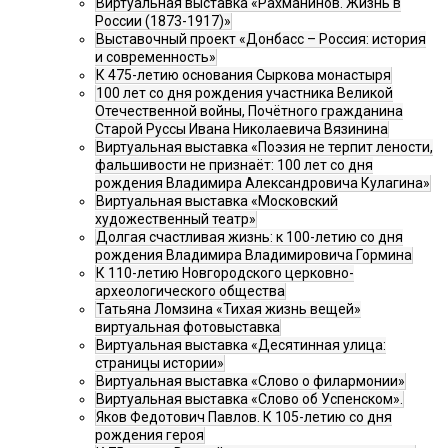
Виртуальная выставка «Рахманинов. Жизнь в
России (1873-1917)»
Выставочный проект «Донбасс – Россия: история
и современность»
К 475-летию основания Сыркова монастыря
100 лет со дня рождения участника Великой
Отечественной войны, Почётного гражданина
Старой Руссы Ивана Николаевича Вязинина
Виртуальная выставка «Поэзия не терпит лености,
фальшивости не признаёт: 100 лет со дня
рождения Владимира Александровича Кулагина»
Виртуальная выставка «Московский
художественный театр»
Долгая счастливая жизнь: к 100-летию со дня
рождения Владимира Владимировича Гормина
К 110-летию Новгородского церковно-
археологического общества
Татьяна Ломзина «Тихая жизнь вещей»
виртуальная фотовыставка
Виртуальная выставка «Десятинная улица:
страницы истории»
Виртуальная выставка «Слово о филармонии»
Виртуальная выставка «Слово об Успенском».
Яков Федотович Павлов. К 105-летию со дня
рождения героя