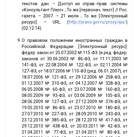
текстов. дан. – Доступ из справ.-прав. системы
«Консультант Плюс» ; То же [первонач. текст] // Рос.
газета. – 2007. – 21 июля ; То же [Электронный
ресурс]. – URL: (
http://pravo.gov.ru/proxy/ips/
)
(02.12.14).
О правовом положении иностранных граждан в
Российской Федерации [Электронный ресурс]:
федер. закон от 25.07.2002 № 115-ФЗ (в ред. федер.
законов от 30.06.2003 № 86-ФЗ, от 11.11.2003 №
141-ФЗ, от 22.08.2004 № 122-ФЗ, от 02.11.2004 №
127-ФЗ, от 18.07.2006 № 110-ФЗ (ред. 06.01.2007), от
18.07.2006 № 121-ФЗ, от 29.12.2006 № 258-ФЗ, от
01.12.2007 № 310-ФЗ, от 04.12.2007 № 328-ФЗ, от
06.05.2008 № 60-ФЗ, от 23.07.2008 № 160-ФЗ, от
08.05.2009 № 93-ФЗ, от 03.06.2009 № 105-ФЗ, от
28.06.2009 № 127-ФЗ, от 27.12.2009 № 374-ФЗ, от
19.05.2010 № 86-ФЗ, от 23.07.2010 № 180-ФЗ, от
27.07.2010 № 227-ФЗ, от 28.09.2010 № 243-ФЗ, от
23.12.2010 № 385-ФЗ, от 28.12.2010 № 417-ФЗ, от
29.12.2010 № 438-ФЗ, от 20.03.2011 № 42-ФЗ, от
21.04.2011 № 77-ФЗ, от 21.04.2011 № 80-ФЗ, от