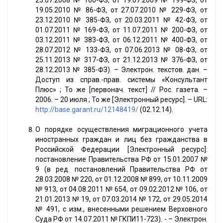
23.07.2008 № 160-ФЗ, от 19.07.2009 № 199-ФЗ, от
19.05.2010 № 86-ФЗ, от 27.07.2010 № 229-ФЗ, от
23.12.2010 № 385-ФЗ, от 20.03.2011 № 42-ФЗ, от
01.07.2011 № 169-ФЗ, от 11.07.2011 № 200-ФЗ, от
03.12.2011 № 383-ФЗ, от 06.12.2011 № 400-ФЗ, от
28.07.2012 № 133-ФЗ, от 07.06.2013 № 08-ФЗ, от
25.11.2013 № 317-ФЗ, от 21.12.2013 № 376-ФЗ, от
28.12.2013 № 385-ФЗ). – Электрон. текстов. дан. –
Доступ из справ.-прав. системы «Консультант
Плюс» ; То же [первонач. текст] // Рос. газета. –
2006. – 20 июля ; То же [Электронный ресурс]. – URL:
http://base.garant.ru/12148419/
(02.12.14).
О порядке осуществления миграционного учета
иностранных граждан и лиц без гражданства в
Российской Федерации [Электронный ресурс]:
постановление Правительства РФ от 15.01.2007 №
9 (в ред. постановлений Правительства РФ от
28.03.2008 № 220, от 01.12.2008 № 899, от 10.11.2009
№ 913, от 04.08.2011 № 654, от 09.02.2012 № 106, от
21.01.2013 № 19, от 07.03.2014 № 172, от 29.05.2014
№ 491, с изм., внесенными решением Верховного
Суда РФ от 14.07.2011 № ГКПИ11-723). - – Электрон.