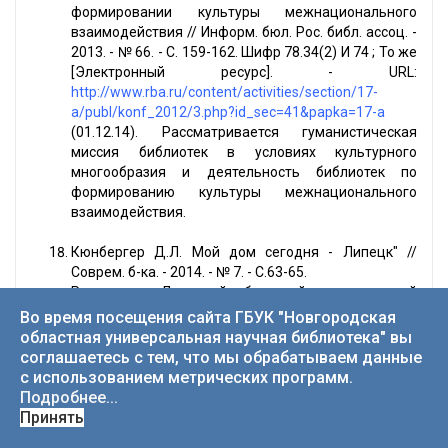
формировании культуры межнационального
взаимодействия // Информ. бюл. Рос. библ. ассоц. -
2013. - № 66. - С. 159-162. Шифр 78.34(2) И 74 ; То же
[Электронный ресурс]. - URL:
http://www.rba.ru/content/activities/section/17-
a/publ/konf_2012/3.php?id_sec=41&papka=17-a
(01.12.14). Рассматривается гуманистическая
миссия библиотек в условиях культурного
многообразия и деятельность библиотек по
формированию культуры межнационального
взаимодействия.
Кюнбергер Д.Л. Мой дом сегодня - Липецк" //
Соврем. б-ка. - 2014. - № 7. - С.63-65.
Реализация Липецкой областной универсальной
научной библиотекой проекта "Мой дом сегодня -
Во время посещения сайта ГБУК "Новгородская
Липецк", направленного на обучение мигрантов
областная универсальная научная библиотека" вы
русскому языку.
соглашаетесь с тем, что мы обрабатываем данные
с использованием метрических программ.
Лапичкова В.П. БАРК в системе формирования
Подробнее...
библиотечного пространства Карелии // Информ.
Принять
бюл. Рос. библ. ассоц. - 2009. - № 51. - С.115-117. -