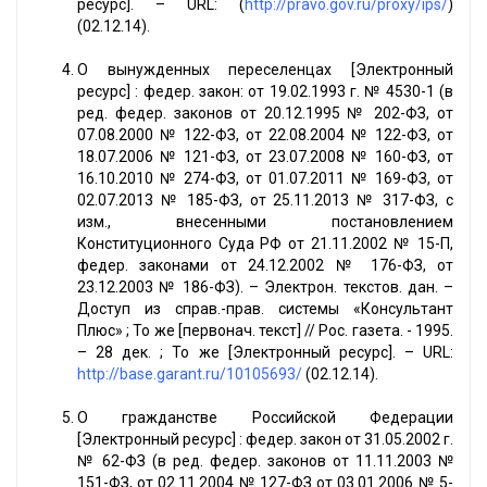
ресурс]. – URL: (
http://pravo.gov.ru/proxy/ips/
)
(02.12.14).
О вынужденных переселенцах [Электронный
ресурс] : федер. закон: от 19.02.1993 г. № 4530-1 (в
ред. федер. законов от 20.12.1995 № 202-ФЗ, от
07.08.2000 № 122-ФЗ, от 22.08.2004 № 122-ФЗ, от
18.07.2006 № 121-ФЗ, от 23.07.2008 № 160-ФЗ, от
16.10.2010 № 274-ФЗ, от 01.07.2011 № 169-ФЗ, от
02.07.2013 № 185-ФЗ, от 25.11.2013 № 317-ФЗ, с
изм., внесенными постановлением
Конституционного Суда РФ от 21.11.2002 № 15-П,
федер. законами от 24.12.2002 № 176-ФЗ, от
23.12.2003 № 186-ФЗ). – Электрон. текстов. дан. –
Доступ из справ.-прав. системы «Консультант
Плюс» ; То же [первонач. текст] // Рос. газета. - 1995.
– 28 дек. ; То же [Электронный ресурс]. – URL:
http://base.garant.ru/10105693/
(02.12.14).
О гражданстве Российской Федерации
[Электронный ресурс] : федер. закон от 31.05.2002 г.
№ 62-ФЗ (в ред. федер. законов от 11.11.2003 №
151-ФЗ, от 02.11.2004 № 127-ФЗ от 03.01.2006 № 5-