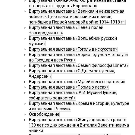
Виртуальная книжно-иллюстративная выставка
«Теперь это гордость Боровичан»
Виртуальная выставка «Великая и неизвестная
война», к Дню памяти российских воинов,
погибших в Первой мировой войне 1914-1918 гг.
Виртуальная выставка «Певец полей
Новгородчины…»
Виртуальная выставка «Волшебник русской
музыки»
Виртуальная выставка «Гоголь в искусстве»
Виртуальная выставка «Борис Годунов – от слуги
до Государя всея Руси»
Виртуальная выставка «Семья философа Шпета»
Виртуальная выставка «С Днём рождения,
Андерсен!»
Виртуальная выставка «Музей и его создатели»
Виртуальная выставка «Поэма о лесах»
Виртуальная выставка « А.И. Мусин-Пушкин,
собиратель редкостей»
Виртуальная выставка «Крым в истории, культуре
и экономике России»
Освобождение
Виртуальная выставка «Живу здесь как в раю…»:
130 лет со дня рождения Виталия Валентиновича
Бианки.