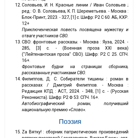
Соловьев, И. Н. Красные линии / Иван Соловьев ;
ред.: О. В. Соловьева, К. П. Шереметьева. - Москва :
Блок-Принт, 2023. - 327, [1] с. Шифр: Р2 С 60. АБ, КХР.
12+
Приключенческая повесть посвящена мужеству и
отваге участников СВО.
СВО: фронтовые рассказы. - Москва : Яуза, 2024. -
285, [3] с. - (Военная проза XXI века)
("Лейтенантская проза" СВО). Шифр: Р2 С 25. СПЧ.
16+.
Фронтовые будни на страницах сборника,
рассказанные участниками СВО.
Филиппов, Д. С. Собиратели тишины : роман в
рассказах / Дмитрий Филиппов. - Москва :
Редакция КПД : АСТ, 2024. - 348, [1] с. - (Русская
Реконкиста). Шифр: Р2 Ф 53. СПЧ. 16+.
Автобиографический роман, получивший
национальную премию «Слово»
.
Поэзия
Zа Вятку! : сборник патриотических произведений