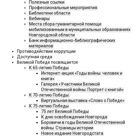
Полезные ссылки
Профессиональные мероприятия
Библиотеки области
Вебинары
Места сбора гуманитарной помощи
мобилизованным в муниципальных образованиях
Новгородской области
Банк информационно-библиографических
материалов
Противодействие коррупции
Доступная среда
Великой Победе посвящается
К 65-летию Победы
Интернет-акция «Годы войны: человек и
книга»
Галерея «Участники Великой
Отечественной войны: Портрет с книгой»
К 70-летию Победы:
Виртуальная выставка «Слово о Победе»
К 75-летию Победы
75 лет Великой Победы
К дню освобождения Новгорода
Боровичи в годы Великой Отечественной
войны. Страницы истории
Новое издание Новгородстата