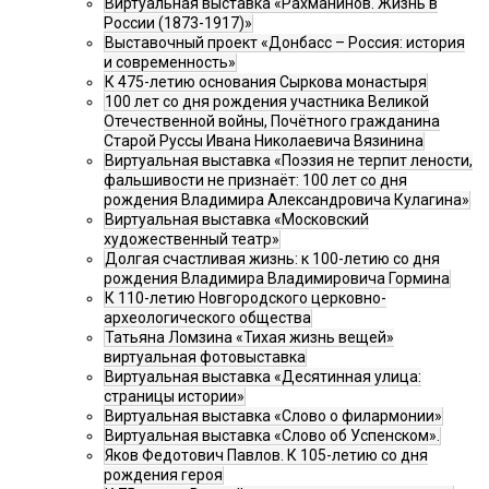
Виртуальная выставка «Рахманинов. Жизнь в
России (1873-1917)»
Выставочный проект «Донбасс – Россия: история
и современность»
К 475-летию основания Сыркова монастыря
100 лет со дня рождения участника Великой
Отечественной войны, Почётного гражданина
Старой Руссы Ивана Николаевича Вязинина
Виртуальная выставка «Поэзия не терпит лености,
фальшивости не признаёт: 100 лет со дня
рождения Владимира Александровича Кулагина»
Виртуальная выставка «Московский
художественный театр»
Долгая счастливая жизнь: к 100-летию со дня
рождения Владимира Владимировича Гормина
К 110-летию Новгородского церковно-
археологического общества
Татьяна Ломзина «Тихая жизнь вещей»
виртуальная фотовыставка
Виртуальная выставка «Десятинная улица:
страницы истории»
Виртуальная выставка «Слово о филармонии»
Виртуальная выставка «Слово об Успенском».
Яков Федотович Павлов. К 105-летию со дня
рождения героя