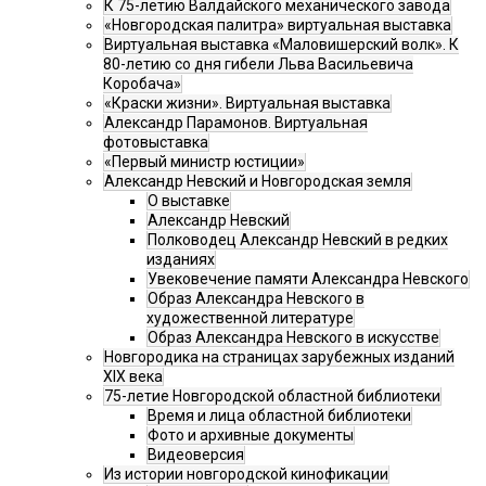
К 75-летию Валдайского механического завода
«Новгородская палитра» виртуальная выставка
Виртуальная выставка «Маловишерский волк». К
80-летию со дня гибели Льва Васильевича
Коробача»
«Краски жизни». Виртуальная выставка
Александр Парамонов. Виртуальная
фотовыставка
«Первый министр юстиции»
Александр Невский и Новгородская земля
О выставке
Александр Невский
Полководец Александр Невский в редких
изданиях
Увековечение памяти Александра Невского
Образ Александра Невского в
художественной литературе
Образ Александра Невского в искусстве
Новгородика на страницах зарубежных изданий
XIX века
75-летие Новгородской областной библиотеки
Время и лица областной библиотеки
Фото и архивные документы
Видеоверсия
Из истории новгородской кинофикации