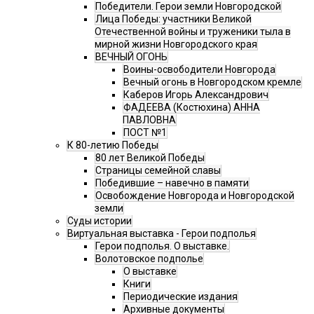
Победители. Герои земли Новгородской
Лица Победы: участники Великой
Отечественной войны и труженики тыла в
мирной жизни Новгородского края
ВЕЧНЫЙ ОГОНЬ
Воины-освободители Новгорода
Вечный огонь в Новгородском кремле
Каберов Игорь Александрович
ФАДЕЕВА (Костюхина) АННА
ПАВЛОВНА
ПОСТ №1
К 80-летию Победы
80 лет Великой Победы
Страницы семейной славы
Победившие – навечно в памяти
Освобождение Новгорода и Новгородской
земли
Суды истории
Виртуальная выставка - Герои подполья
Герои подполья. О выставке.
Волотовское подполье
О выставке
Книги
Периодические издания
Архивные документы