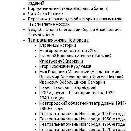
изданий
Виртуальная выставка «Большой балет»
Читайте о Рюрике
Персонажи Новгородской истории на памятнике
"Тысячелетие России"
Усадьба Онег в биографии Сергея Васильевича
Рахманинова
Театральная жизнь Новгорода
Страницы истории
Новгородский театр - век XIX…
Николай Иванович Иванов и Василий
Игнатьевич Живокини
Егор Тихонович Курдюмов
Нил Иванович Мерянский (Богдановский),
Владимир Александрович Кригер, Николай
Иванович Собольщиков-Самарин
Павел Павлович Гайдебуров
ТОР и другие… Из истории театра 1920-
1940-х годов
Новгородский областной театр драмы 1944-
1980-е годы
Театральная жизнь Новгорода. 1940-е годы
Театральная жизнь Новгорода. 1950-е годы
Театральная жизнь Новгорода. 1960-е годы
Театральная жизнь Новгорода. 1970-е годы