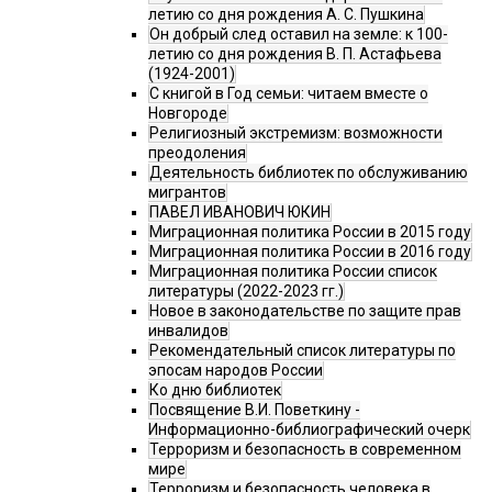
летию со дня рождения А. С. Пушкина
Он добрый след оставил на земле: к 100-
летию со дня рождения В. П. Астафьева
(1924-2001)
С книгой в Год семьи: читаем вместе о
Новгороде
Религиозный экстремизм: возможности
преодоления
Деятельность библиотек по обслуживанию
мигрантов
ПАВЕЛ ИВАНОВИЧ ЮКИН
Миграционная политика России в 2015 году
Миграционная политика России в 2016 году
Миграционная политика России список
литературы (2022-2023 гг.)
Новое в законодательстве по защите прав
инвалидов
Рекомендательный список литературы по
эпосам народов России
Ко дню библиотек
Посвящение В.И. Поветкину -
Информационно-библиографический очерк
Терроризм и безопасность в современном
мире
Терроризм и безопасность человека в