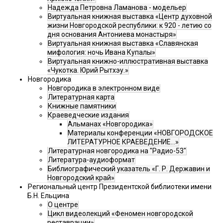
Надежда Петровна Ламанова - модельер
Виртуальная книжная выставка «Центр духовной
жизни Новгородской республики: к 920 - летию со
дня основания Антониева монастыря»
Виртуальная книжная выставка «Славянская
мифология: ночь Ивана Купалы»
Виртуальная книжно-иллюстративная выставка
«Чукотка. Юрий Рытхэу.»
Новгородика
Новгородика в электронном виде
Литературная карта
Книжные памятники
Краеведческие издания
Альманах «Новгородика»
Материалы конференции «НОВГОРОДСКОЕ
ЛИТЕРАТУРНОЕ КРАЕВЕДЕНИЕ...»
Литературная новгородика на "Радио-53"
Литература-аудиоформат
Библиографический указатель «Г. Р. Державин и
Новгородский край»
Региональный центр Президентской библиотеки имени
Б.Н. Ельцина
О центре
Цикл видеолекций «Феномен новгородской
реставрации»