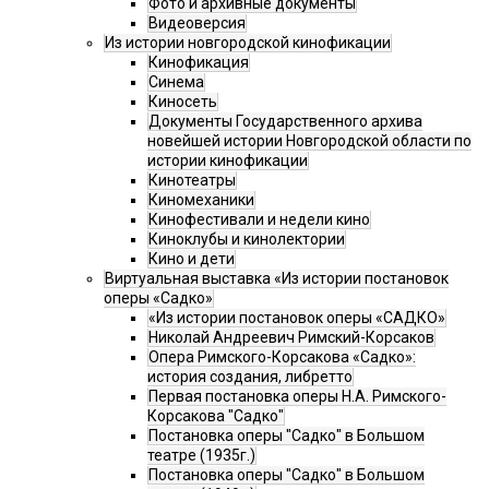
Фото и архивные документы
Видеоверсия
Из истории новгородской кинофикации
Кинофикация
Синема
Киносеть
Документы Государственного архива
новейшей истории Новгородской области по
истории кинофикации
Кинотеатры
Киномеханики
Кинофестивали и недели кино
Киноклубы и кинолектории
Кино и дети
Виртуальная выставка «Из истории постановок
оперы «Садко»
«Из истории постановок оперы «САДКО»
Николай Андреевич Римский-Корсаков
Опера Римского-Корсакова «Садко»:
история создания, либретто
Первая постановка оперы Н.А. Римского-
Корсакова "Садко"
Постановка оперы "Садко" в Большом
театре (1935г.)
Постановка оперы "Садко" в Большом