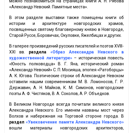
можно познакомиться на страницах книги А. Н. Рябова
«Александр Невский. Памятные места».
В этом разделе выставки также помещены книги об
истории и архитектуре новгородских храмов,
посвященных святому благоверному князю в Новгороде,
Старой Руссе, Боровичах, Окуловке, Яжелбицах и других.
В галерее произведений русских писателей и поэтов XVIII-
XXI вв.
раздела
«Образ Александра Невского в
художественной литературе»
– историческая повесть
«Юность полководца» В. Г. Яна, исторический роман
«Александр Невский» С. П. Мосияша, эпопея «Ратоборцы»
А. К. Югова. Поэтические строки об Александре Невском
оставили нашим современникам М. В. Ломоносов, Г. Р.
Державин, А. Н. Майков, К. М. Симонов, новгородские
поэты А. Ф. Чистяков, В. А. Соколов, А. Р. Объедков.
В Великом Новгороде всегда почитали великого князя
Александра Невского. Его именем названы мост через
Волхов и набережная на Торговой стороне города. В
раздел
«Увековечение памяти Александра Невского»
вошли материалы новгородских архитекторов,