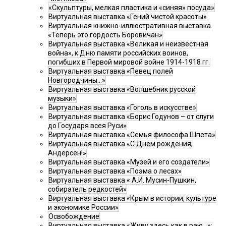
«Скульптуры, мелкая пластика и «синяя» посуда»
Виртуальная выставка «Гений чистой красоты»
Виртуальная книжно-иллюстративная выставка
«Теперь это гордость Боровичан»
Виртуальная выставка «Великая и неизвестная
война», к Дню памяти российских воинов,
погибших в Первой мировой войне 1914-1918 гг.
Виртуальная выставка «Певец полей
Новгородчины…»
Виртуальная выставка «Волшебник русской
музыки»
Виртуальная выставка «Гоголь в искусстве»
Виртуальная выставка «Борис Годунов – от слуги
до Государя всея Руси»
Виртуальная выставка «Семья философа Шпета»
Виртуальная выставка «С Днём рождения,
Андерсен!»
Виртуальная выставка «Музей и его создатели»
Виртуальная выставка «Поэма о лесах»
Виртуальная выставка « А.И. Мусин-Пушкин,
собиратель редкостей»
Виртуальная выставка «Крым в истории, культуре
и экономике России»
Освобождение
Виртуальная выставка «Живу здесь как в раю…»: