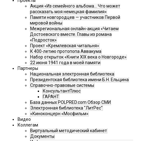
Проекты
Акция «Из семейного альбома... Что может
рассказать моя немецкая фамилия»
Памяти новгородцев — участников Первой
мировой войны
Межрегиональная онлайн-акция «Читаем
Достоевского вместе. Главы из романа
«Подросток»
Проект «Кремлевская читальня»
К 400-летию протопопа Аввакума
Набор открыток «Книги XIX века о Новгороде»
22 июня 1941 года в моей памяти
Партнеры
Национальная электронная библиотека
Президентская библиотека имени Б.Н. Ельцина
Справочно-правовые системы
КонсультантПлюс
ГАРАНТ
База данных POLPRED.com Обзор СМИ
Электронная библиотека "ЛитРес"
«Киноконцерн «Мосфильм»
Видео
Коллегам
Виртуальный методический кабинет
Документы