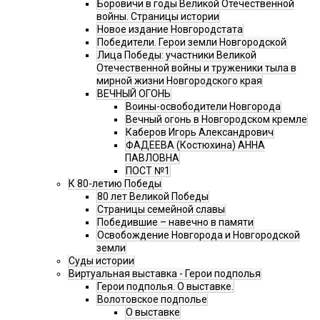
Боровичи в годы Великой Отечественной
войны. Страницы истории
Новое издание Новгородстата
Победители. Герои земли Новгородской
Лица Победы: участники Великой
Отечественной войны и труженики тыла в
мирной жизни Новгородского края
ВЕЧНЫЙ ОГОНЬ
Воины-освободители Новгорода
Вечный огонь в Новгородском кремле
Каберов Игорь Александрович
ФАДЕЕВА (Костюхина) АННА
ПАВЛОВНА
ПОСТ №1
К 80-летию Победы
80 лет Великой Победы
Страницы семейной славы
Победившие – навечно в памяти
Освобождение Новгорода и Новгородской
земли
Суды истории
Виртуальная выставка - Герои подполья
Герои подполья. О выставке.
Волотовское подполье
О выставке