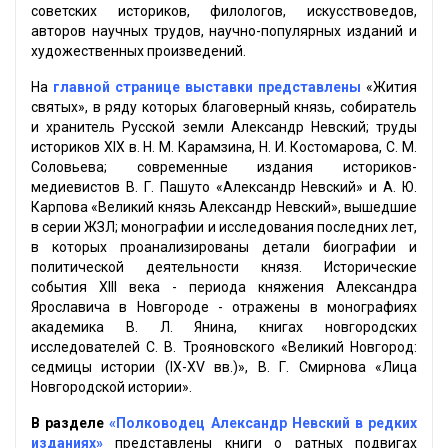
советских историков, филологов, искусствоведов,
авторов научных трудов, научно-популярных изданий и
художественных произведений.
На
главной странице выставки представлены
«Жития
святых», в ряду которых благоверный князь, собиратель
и хранитель Русской земли Александр Невский; труды
историков XIX в. Н. М. Карамзина, Н. И. Костомарова, С. М.
Соловьева; современные издания историков-
медиевистов В. Г. Пашуто «Александр Невский» и А. Ю.
Карпова «Великий князь Александр Невский», вышедшие
в серии ЖЗЛ; монографии и исследования последних лет,
в которых проанализированы детали биографии и
политической деятельности князя. Исторические
события XIII века - периода княжения Александра
Ярославича в Новгороде - отражены в монографиях
академика В. Л. Янина, книгах новгородских
исследователей С. В. Трояновского «Великий Новгород:
седмицы истории (IX-XV вв.)», В. Г. Смирнова «Лица
Новгородской истории».
В разделе
«Полководец Александр Невский в редких
изданиях»
представлены книги о ратных подвигах