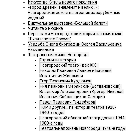
Искусство. Стиль нового поколения
«Город древен, знаменит и велик…» :
Новгородская земля на страницах зарубежных
изданий
Виртуальная выставка «Большой балет»
Читайте о Рюрике
Персонажи Новгородской истории на памятнике
"Тысячелетие России"
Усадьба Онег в биографии Сергея Васильевича
Рахманинова
Театральная жизнь Новгорода
Страницы истории
Новгородский театр - век XIX…
Николай Иванович Иванов и Василий
Игнатьевич Живокини
Егор Тихонович Курдюмов
Нил Иванович Мерянский (Богдановский),
Владимир Александрович Кригер, Николай
Иванович Собольщиков-Самарин
Павел Павлович Гайдебуров
ТОР и другие… Из истории театра 1920-
1940-х годов
Новгородский областной театр драмы 1944-
1980-е годы
Театральная жизнь Новгорода. 1940-е годы