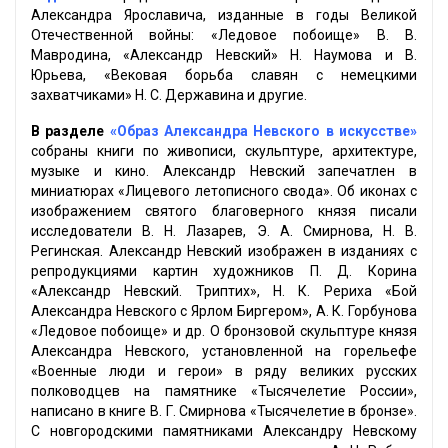
Александра Ярославича, изданные в годы Великой
Отечественной войны: «Ледовое побоище» В. В.
Мавродина, «Александр Невский» Н. Наумова и В.
Юрьева, «Вековая борьба славян с немецкими
захватчиками» Н. С. Державина и другие.
В разделе
«Образ Александра Невского в искусстве»
собраны книги по живописи, скульптуре, архитектуре,
музыке и кино. Александр Невский запечатлен в
миниатюрах «Лицевого летописного свода». Об иконах с
изображением святого благоверного князя писали
исследователи В. Н. Лазарев, Э. А. Смирнова, Н. В.
Регинская. Александр Невский изображен в изданиях с
репродукциями картин художников П. Д. Корина
«Александр Невский. Триптих», Н. К. Рериха «Бой
Александра Невского с Ярлом Биргером», А. К. Горбунова
«Ледовое побоище» и др. О бронзовой скульптуре князя
Александра Невского, установленной на горельефе
«Военные люди и герои» в ряду великих русских
полководцев на памятнике «Тысячелетие России»,
написано в книге В. Г. Смирнова «Тысячелетие в бронзе».
С новгородскими памятниками Александру Невскому