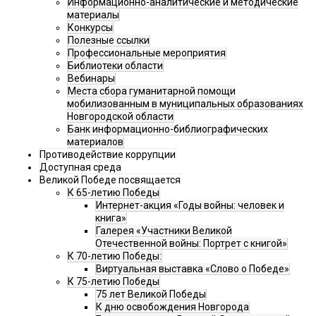
Информационно-аналитические и методические
материалы
Конкурсы
Полезные ссылки
Профессиональные мероприятия
Библиотеки области
Вебинары
Места сбора гуманитарной помощи
мобилизованным в муниципальных образованиях
Новгородской области
Банк информационно-библиографических
материалов
Противодействие коррупции
Доступная среда
Великой Победе посвящается
К 65-летию Победы
Интернет-акция «Годы войны: человек и
книга»
Галерея «Участники Великой
Отечественной войны: Портрет с книгой»
К 70-летию Победы:
Виртуальная выставка «Слово о Победе»
К 75-летию Победы
75 лет Великой Победы
К дню освобождения Новгорода