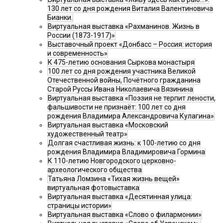
130 лет со дня рождения Виталия Валентиновича
Бианки.
Виртуальная выставка «Рахманинов. Жизнь в
России (1873-1917)»
Выставочный проект «Донбасс – Россия: история
и современность»
К 475-летию основания Сыркова монастыря
100 лет со дня рождения участника Великой
Отечественной войны, Почётного гражданина
Старой Руссы Ивана Николаевича Вязинина
Виртуальная выставка «Поэзия не терпит лености,
фальшивости не признаёт: 100 лет со дня
рождения Владимира Александровича Кулагина»
Виртуальная выставка «Московский
художественный театр»
Долгая счастливая жизнь: к 100-летию со дня
рождения Владимира Владимировича Гормина
К 110-летию Новгородского церковно-
археологического общества
Татьяна Ломзина «Тихая жизнь вещей»
виртуальная фотовыставка
Виртуальная выставка «Десятинная улица:
страницы истории»
Виртуальная выставка «Слово о филармонии»