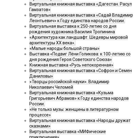
Виртуальная книжная выставка «Дагестан. Расул
Гамзатов»
Виртуальная книжная выставка «Садай Владимир
Леонтьевич» к Году единства народов России.
Виртуальная выставка к 250-летию со дня
рождения художника Василия Тропинина
«Архитектура как ландшафт. Шедевры мировой
архитектуры XX века».
«Малые народы большой страны»
Выставка «Подвиг Лёни Голикова: к 100-летию со
дня рождения Героя Советского Союза»
Книжная выставка «Русь непокоренная»
Виртуальная книжная выставка «Софрон и Семен
Даниловы»
«Творцы российской науки». Владимир
Николаевич Челомей
Виртуальная книжная выставка «Кузьма
Григорьевич Абрамов» к Году единства народов
России.
«Не только музы: женщины в литературном
процессе»
Виртуальная книжная выставка «Народы дружат
сказками»
Виртуальная выставка «МИФические
приключения»