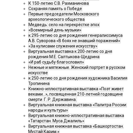
К 150-летию С.В. Рахманинова
Сохраняя память о Победе
Первые председатели Московского
археологического общества
Медведь: село на перекрёстке эпох
«Всемирный день музыки»
к 295-летию со дня рождения генералиссимуса
А.В. Суворова «В боях не знавший поражений»
«За кулисами служения искусству»
Виртуальная выставка к 200-летию со дня
рождения М.Е. Салтыкова-Щедрина
«И раб судьбу благословил»
Нежные и мятежные. Женский портрет в русском
искусстве
к 250-летию со дня рождения художника Василия
Тропинина
Книжно-иллюстративная выставка «Поэт живет
веками…», посвященная 210-летней годовщине
смерти Г. Р. Державина.
Виртуальная книжная выставка «Палитра России:
народы и культуры»
Виртуальная книжно-иллюстративная выставка
«Татарстан. Муса Джалиль»
Виртуальная книжная выставка «Башкортостан.
Мустай Карим.»