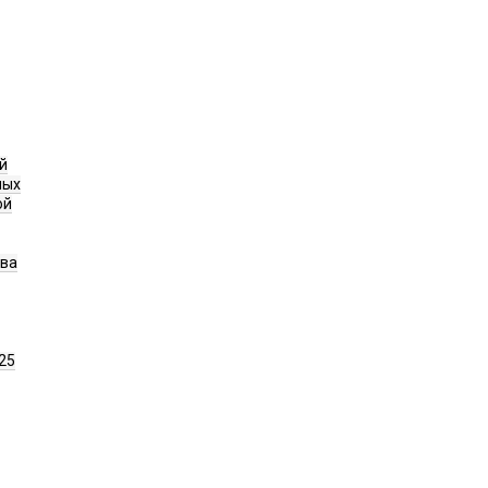
й
ных
ой
ава
25