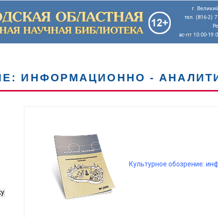
г. Великий
тел. (816-2) 
Р
вс-пт 10:00-19:
ИЕ: ИНФОРМАЦИОННО - АНАЛИТ
Культурное обозрение: ин
ку