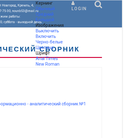
Кернинг
 Новгород, Кремль, 4;
Обычный
LOGIN
77-75-30, nounb53@mail.ru
Средний
ежим работы:
Большой
00; суббота - выходной день
Изображения
Выключить
Включить
Черно-белые
Цветные
ИЧЕСКИЙ СБОРНИК
Шрифт
Arial
Times
New Roman
.
формационно - аналитический сборник №1