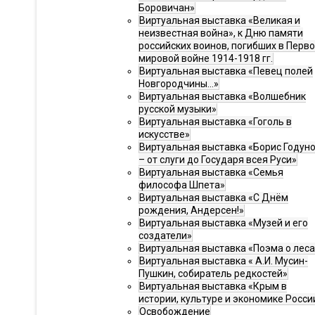
Боровичан»
Виртуальная выставка «Великая и
неизвестная война», к Дню памяти
российских воинов, погибших в Перв
мировой войне 1914-1918 гг.
Виртуальная выставка «Певец полей
Новгородчины…»
Виртуальная выставка «Волшебник
русской музыки»
Виртуальная выставка «Гоголь в
искусстве»
Виртуальная выставка «Борис Годун
– от слуги до Государя всея Руси»
Виртуальная выставка «Семья
философа Шпета»
Виртуальная выставка «С Днём
рождения, Андерсен!»
Виртуальная выставка «Музей и его
создатели»
Виртуальная выставка «Поэма о леса
Виртуальная выставка « А.И. Мусин-
Пушкин, собиратель редкостей»
Виртуальная выставка «Крым в
истории, культуре и экономике Росси
Освобождение