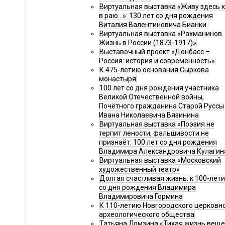
Виртуальная выставка «Живу здесь 
в раю…»: 130 лет со дня рождения
Виталия Валентиновича Бианки.
Виртуальная выставка «Рахманинов.
Жизнь в России (1873-1917)»
Выставочный проект «Донбасс –
Россия: история и современность»
К 475-летию основания Сыркова
монастыря
100 лет со дня рождения участника
Великой Отечественной войны,
Почётного гражданина Старой Руссы
Ивана Николаевича Вязинина
Виртуальная выставка «Поэзия не
терпит лености, фальшивости не
признаёт: 100 лет со дня рождения
Владимира Александровича Кулагин
Виртуальная выставка «Московский
художественный театр»
Долгая счастливая жизнь: к 100-лет
со дня рождения Владимира
Владимировича Гормина
К 110-летию Новгородского церковн
археологического общества
Татьяна Ломзина «Тихая жизнь веще