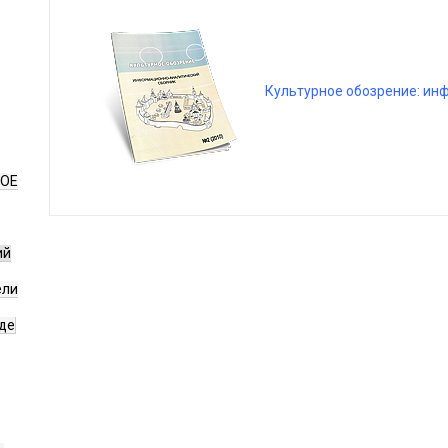
Культурное обозрение: ин
НОЕ
ий
ели
де