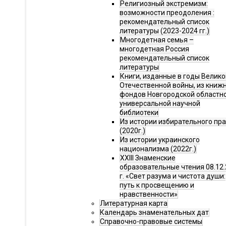
Религиозный экстремизм:
возможности преодоления :
рекомендательный список
литературы (2023-2024 гг.)
Многодетная семья –
многодетная Россия
рекомендательный список
литературы
Книги, изданные в годы Велико
Отечественной войны, из книж
фондов Новгородской областн
универсальной научной
библиотеки
Из истории избирательного пр
(2020г.)
Из истории украинского
национализма (2022г.)
XXIII Знаменские
образовательные чтения 08.12.
г. «Свет разума и чистота души:
путь к просвещению и
нравственности»
Литературная карта
Календарь знаменательных дат
Справочно-правовые системы