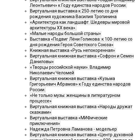
Леонтьевич» к Году единства народов России.
Виртуальная выставка к 250-летию со дня
рождения художника Василия Тропинина
«Архитектура как ландшафт. Шедевры мировой
архитектуры XX века».
«Малые народы большой страны»
Выставка «Подвиг Лёни Голикова: к 100-летию со
дня рождения Героя Советского Союза»
Книжная выставка «Русь непокоренная»
Виртуальная книжная выставка «Софрон и Семен
Даниловы»
«Творцы российской науки». Владимир
Николаевич Челомей
Виртуальная книжная выставка «Кузьма
Григорьевич Абрамов» к Году единства народов
России.
«Не только музы: женщины в литературном
процессе»
Виртуальная книжная выставка «Народы дружат
сказками»
Виртуальная выставка «МИФические
приключения»
Надежда Петровна Ламанова - модельер
Виртуальная книжная выставка «Центр духовной