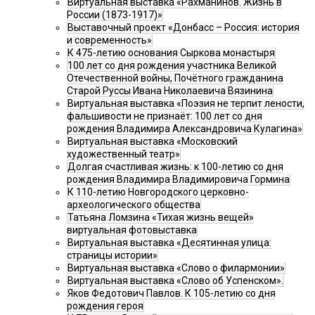
Виртуальная выставка «Рахманинов. Жизнь в
России (1873-1917)»
Выставочный проект «Донбасс – Россия: история
и современность»
К 475-летию основания Сыркова монастыря
100 лет со дня рождения участника Великой
Отечественной войны, Почётного гражданина
Старой Руссы Ивана Николаевича Вязинина
Виртуальная выставка «Поэзия не терпит лености,
фальшивости не признаёт: 100 лет со дня
рождения Владимира Александровича Кулагина»
Виртуальная выставка «Московский
художественный театр»
Долгая счастливая жизнь: к 100-летию со дня
рождения Владимира Владимировича Гормина
К 110-летию Новгородского церковно-
археологического общества
Татьяна Ломзина «Тихая жизнь вещей»
виртуальная фотовыставка
Виртуальная выставка «Десятинная улица:
страницы истории»
Виртуальная выставка «Слово о филармонии»
Виртуальная выставка «Слово об Успенском».
Яков Федотович Павлов. К 105-летию со дня
рождения героя