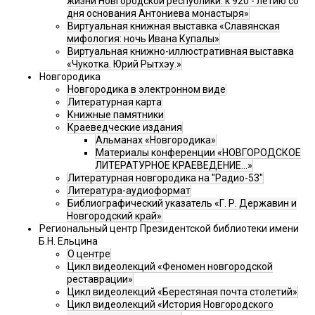
жизни Новгородской республики: к 920 - летию со
дня основания Антониева монастыря»
Виртуальная книжная выставка «Славянская
мифология: ночь Ивана Купалы»
Виртуальная книжно-иллюстративная выставка
«Чукотка. Юрий Рытхэу.»
Новгородика
Новгородика в электронном виде
Литературная карта
Книжные памятники
Краеведческие издания
Альманах «Новгородика»
Материалы конференции «НОВГОРОДСКОЕ
ЛИТЕРАТУРНОЕ КРАЕВЕДЕНИЕ...»
Литературная новгородика на "Радио-53"
Литература-аудиоформат
Библиографический указатель «Г. Р. Державин и
Новгородский край»
Региональный центр Президентской библиотеки имени
Б.Н. Ельцина
О центре
Цикл видеолекций «Феномен новгородской
реставрации»
Цикл видеолекций «Берестяная почта столетий»
Цикл видеолекций «История Новгородского