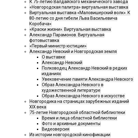
К 75-летию Валдайского механического завода
«Новгородская палитра» виртуальная выставка
Виртуальная выставка «Маловишерский волк». К
80-летию со дня гибели Льва Васильевича
Коробача»
«Краски жизни». Виртуальная выставка
Александр Парамонов. Виртуальная
фотовыставка
«Первый министр юстиции»
Александр Невский и Новгородская земля
О выставке
Александр Невский
Полководец Александр Невский в редких
изданиях
Увековечение памяти Александра Невского
Образ Александра Невского в
художественной литературе
Образ Александра Невского в искусстве
Новгородика на страницах зарубежных изданий
XIX века
75-летие Новгородской областной библиотеки
Время и лица областной библиотеки
Фото и архивные документы
Видеоверсия
Из истории новгородской кинофикации