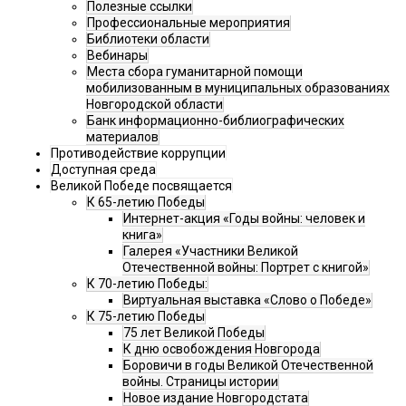
Полезные ссылки
Профессиональные мероприятия
Библиотеки области
Вебинары
Места сбора гуманитарной помощи
мобилизованным в муниципальных образованиях
Новгородской области
Банк информационно-библиографических
материалов
Противодействие коррупции
Доступная среда
Великой Победе посвящается
К 65-летию Победы
Интернет-акция «Годы войны: человек и
книга»
Галерея «Участники Великой
Отечественной войны: Портрет с книгой»
К 70-летию Победы:
Виртуальная выставка «Слово о Победе»
К 75-летию Победы
75 лет Великой Победы
К дню освобождения Новгорода
Боровичи в годы Великой Отечественной
войны. Страницы истории
Новое издание Новгородстата