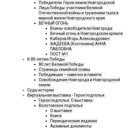
Победители. Герои земли Новгородской
Лица Победы: участники Великой
Отечественной войны и труженики тыла в
мирной жизни Новгородского края
ВЕЧНЫЙ ОГОНЬ
Воины-освободители Новгорода
Вечный огонь в Новгородском кремле
Каберов Игорь Александрович
ФАДЕЕВА (Костюхина) АННА
ПАВЛОВНА
ПОСТ №1
К 80-летию Победы
80 лет Великой Победы
Страницы семейной славы
Победившие – навечно в памяти
Освобождение Новгорода и Новгородской
земли
Суды истории
Виртуальная выставка - Герои подполья
Герои подполья. О выставке.
Волотовское подполье
О выставке
Книги
Периодические издания
Архивные документы