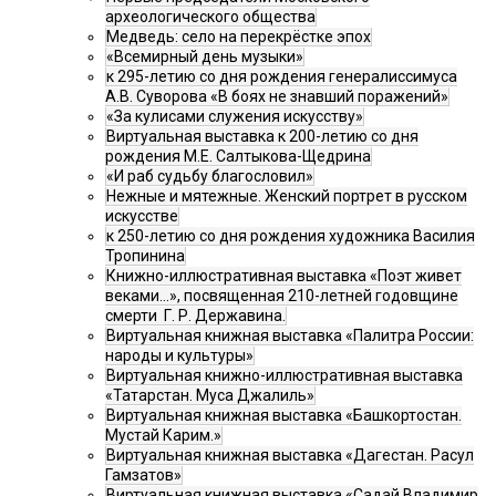
археологического общества
Медведь: село на перекрёстке эпох
«Всемирный день музыки»
к 295-летию со дня рождения генералиссимуса
А.В. Суворова «В боях не знавший поражений»
«За кулисами служения искусству»
Виртуальная выставка к 200-летию со дня
рождения М.Е. Салтыкова-Щедрина
«И раб судьбу благословил»
Нежные и мятежные. Женский портрет в русском
искусстве
к 250-летию со дня рождения художника Василия
Тропинина
Книжно-иллюстративная выставка «Поэт живет
веками…», посвященная 210-летней годовщине
смерти Г. Р. Державина.
Виртуальная книжная выставка «Палитра России:
народы и культуры»
Виртуальная книжно-иллюстративная выставка
«Татарстан. Муса Джалиль»
Виртуальная книжная выставка «Башкортостан.
Мустай Карим.»
Виртуальная книжная выставка «Дагестан. Расул
Гамзатов»
Виртуальная книжная выставка «Садай Владимир