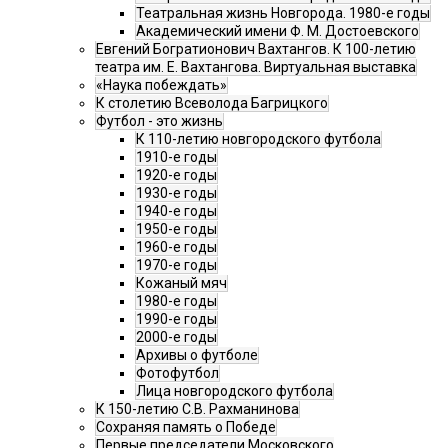
Театральная жизнь Новгорода. 1980-е годы
Академический имени Ф. М. Достоевского
Евгений Богратионович Вахтангов. К 100-летию
театра им. Е. Вахтангова. Виртуальная выставка
«Наука побеждать»
К столетию Всеволода Багрицкого
Футбол - это жизнь
К 110-летию новгородского футбола
1910-е годы
1920-е годы
1930-е годы
1940-е годы
1950-е годы
1960-е годы
1970-е годы
Кожаный мяч
1980-е годы
1990-е годы
2000-е годы
Архивы о футболе
Фотофутбол
Лица новгородского футбола
К 150-летию С.В. Рахманинова
Сохраняя память о Победе
Первые председатели Московского