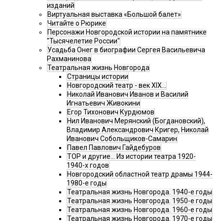
изданий
Виртуальная выставка «Большой балет»
Читайте о Рюрике
Персонажи Новгородской истории на памятнике
"Тысячелетие России"
Усадьба Онег в биографии Сергея Васильевича
Рахманинова
Театральная жизнь Новгорода
Страницы истории
Новгородский театр - век XIX…
Николай Иванович Иванов и Василий
Игнатьевич Живокини
Егор Тихонович Курдюмов
Нил Иванович Мерянский (Богдановский),
Владимир Александрович Кригер, Николай
Иванович Собольщиков-Самарин
Павел Павлович Гайдебуров
ТОР и другие… Из истории театра 1920-
1940-х годов
Новгородский областной театр драмы 1944-
1980-е годы
Театральная жизнь Новгорода. 1940-е годы
Театральная жизнь Новгорода. 1950-е годы
Театральная жизнь Новгорода. 1960-е годы
Театральная жизнь Новгорода. 1970-е годы