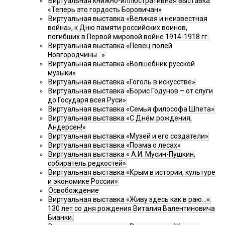
Виртуальная книжно-иллюстративная выставка
«Теперь это гордость Боровичан»
Виртуальная выставка «Великая и неизвестная
война», к Дню памяти российских воинов,
погибших в Первой мировой войне 1914-1918 гг.
Виртуальная выставка «Певец полей
Новгородчины…»
Виртуальная выставка «Волшебник русской
музыки»
Виртуальная выставка «Гоголь в искусстве»
Виртуальная выставка «Борис Годунов – от слуги
до Государя всея Руси»
Виртуальная выставка «Семья философа Шпета»
Виртуальная выставка «С Днём рождения,
Андерсен!»
Виртуальная выставка «Музей и его создатели»
Виртуальная выставка «Поэма о лесах»
Виртуальная выставка « А.И. Мусин-Пушкин,
собиратель редкостей»
Виртуальная выставка «Крым в истории, культуре
и экономике России»
Освобождение
Виртуальная выставка «Живу здесь как в раю…»:
130 лет со дня рождения Виталия Валентиновича
Бианки.