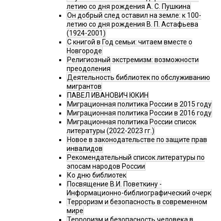
летию со дня рождения А. С. Пушкина
Он добрый след оставил на земле: к 100-
летию со дня рождения В. П. Астафьева
(1924-2001)
С книгой в Год семьи: читаем вместе о
Новгороде
Религиозный экстремизм: возможности
преодоления
Деятельность библиотек по обслуживанию
мигрантов
ПАВЕЛ ИВАНОВИЧ ЮКИН
Миграционная политика России в 2015 году
Миграционная политика России в 2016 году
Миграционная политика России список
литературы (2022-2023 гг.)
Новое в законодательстве по защите прав
инвалидов
Рекомендательный список литературы по
эпосам народов России
Ко дню библиотек
Посвящение В.И. Поветкину -
Информационно-библиографический очерк
Терроризм и безопасность в современном
мире
Терроризм и безопасность человека в