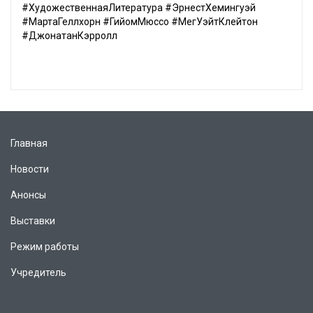
#ХудожественнаяЛитература #ЭрнестХемингуэй
#МартаГеллхорн #ГийомМюссо #МегУэйтКлейтон
#ДжонатанКэрролл
Главная
Новости
Анонсы
Выставки
Режим работы
Учредитель