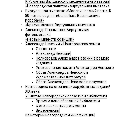
К 75-летию Валдайского механического завода
«Новгородская палитра» виртуальная выставка
Виртуальная выставка «Маловишерский волк». К
80-летию со дня гибели Льва Васильевича
Коробача»
«Краски жизни». Виртуальная выставка
Александр Парамонов. Виртуальная
фотовыставка
«Первый министр юстиции»
Александр Невский и Новгородская земля
О выставке
Александр Невский
Полководец Александр Невский в редких
изданиях
Увековечение памяти Александра Невского
Образ Александра Невского в
художественной литературе
Образ Александра Невского в искусстве
Новгородика на страницах зарубежных изданий
XIX века
75-летие Новгородской областной библиотеки
Время и лица областной библиотеки
Фото и архивные документы
Видеоверсия
Из истории новгородской кинофикации