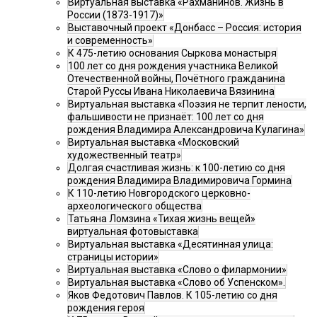
Виртуальная выставка «Рахманинов. Жизнь в
России (1873-1917)»
Выставочный проект «Донбасс – Россия: история
и современность»
К 475-летию основания Сыркова монастыря
100 лет со дня рождения участника Великой
Отечественной войны, Почётного гражданина
Старой Руссы Ивана Николаевича Вязинина
Виртуальная выставка «Поэзия не терпит лености,
фальшивости не признаёт: 100 лет со дня
рождения Владимира Александровича Кулагина»
Виртуальная выставка «Московский
художественный театр»
Долгая счастливая жизнь: к 100-летию со дня
рождения Владимира Владимировича Гормина
К 110-летию Новгородского церковно-
археологического общества
Татьяна Ломзина «Тихая жизнь вещей»
виртуальная фотовыставка
Виртуальная выставка «Десятинная улица:
страницы истории»
Виртуальная выставка «Слово о филармонии»
Виртуальная выставка «Слово об Успенском».
Яков Федотович Павлов. К 105-летию со дня
рождения героя