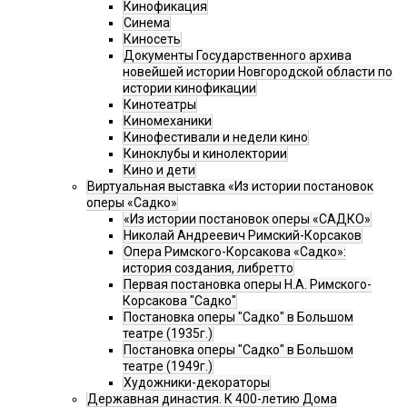
Кинофикация
Синема
Киносеть
Документы Государственного архива
новейшей истории Новгородской области по
истории кинофикации
Кинотеатры
Киномеханики
Кинофестивали и недели кино
Киноклубы и кинолектории
Кино и дети
Виртуальная выставка «Из истории постановок
оперы «Садко»
«Из истории постановок оперы «САДКО»
Николай Андреевич Римский-Корсаков
Опера Римского-Корсакова «Садко»:
история создания, либретто
Первая постановка оперы Н.А. Римского-
Корсакова "Садко"
Постановка оперы "Садко" в Большом
театре (1935г.)
Постановка оперы "Садко" в Большом
театре (1949г.)
Художники-декораторы
Державная династия. К 400-летию Дома