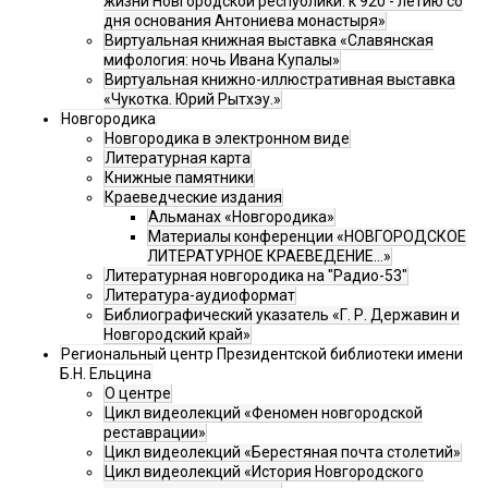
жизни Новгородской республики: к 920 - летию со
дня основания Антониева монастыря»
Виртуальная книжная выставка «Славянская
мифология: ночь Ивана Купалы»
Виртуальная книжно-иллюстративная выставка
«Чукотка. Юрий Рытхэу.»
Новгородика
Новгородика в электронном виде
Литературная карта
Книжные памятники
Краеведческие издания
Альманах «Новгородика»
Материалы конференции «НОВГОРОДСКОЕ
ЛИТЕРАТУРНОЕ КРАЕВЕДЕНИЕ...»
Литературная новгородика на "Радио-53"
Литература-аудиоформат
Библиографический указатель «Г. Р. Державин и
Новгородский край»
Региональный центр Президентской библиотеки имени
Б.Н. Ельцина
О центре
Цикл видеолекций «Феномен новгородской
реставрации»
Цикл видеолекций «Берестяная почта столетий»
Цикл видеолекций «История Новгородского