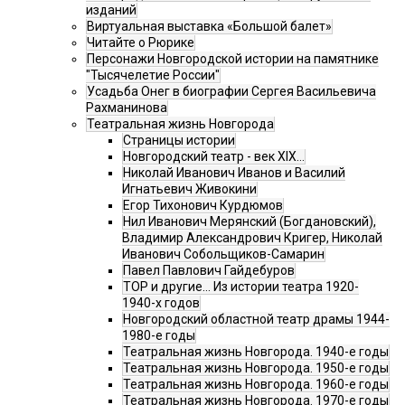
изданий
Виртуальная выставка «Большой балет»
Читайте о Рюрике
Персонажи Новгородской истории на памятнике
"Тысячелетие России"
Усадьба Онег в биографии Сергея Васильевича
Рахманинова
Театральная жизнь Новгорода
Страницы истории
Новгородский театр - век XIX…
Николай Иванович Иванов и Василий
Игнатьевич Живокини
Егор Тихонович Курдюмов
Нил Иванович Мерянский (Богдановский),
Владимир Александрович Кригер, Николай
Иванович Собольщиков-Самарин
Павел Павлович Гайдебуров
ТОР и другие… Из истории театра 1920-
1940-х годов
Новгородский областной театр драмы 1944-
1980-е годы
Театральная жизнь Новгорода. 1940-е годы
Театральная жизнь Новгорода. 1950-е годы
Театральная жизнь Новгорода. 1960-е годы
Театральная жизнь Новгорода. 1970-е годы