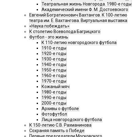
Театральная жизнь Новгорода. 1980-е годы
Академический имени Ф. М. Достоевского
Евгений Богратионович Вахтангов. К 100-летию
театра им. Е. Вахтангова. Виртуальная выставка
«Наука побеждать»
К столетию Всеволода Багрицкого
Футбол - это жизнь
К 110-летию новгородского футбола
1910-е годы
1920-е годы
1930-е годы
1940-е годы
1950-е годы
1960-е годы
1970-е годы
Кожаный мяч
1980-е годы
1990-е годы
2000-е годы
Архивы о футболе
Фотофутбол
Лица новгородского футбола
К 150-летию С.В. Рахманинова
Сохраняя память о Победе
Первые председатели Московского