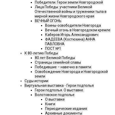
Победители. Герои земли Новгородской
Лица Победы: участники Великой
Отечественной войны и труженики тыла в
мирной жизни Новгородского края
ВЕЧНЫЙ ОГОНЬ
Воины-освободители Новгорода
Вечный огонь в Новгородском кремле
Каберов Игорь Александрович
ФАДЕЕВА (Костюхина) АННА
ПАВЛОВНА
ПОСТ №1
К 80-летию Победы
80 лет Великой Победы
Страницы семейной славы
Победившие – навечно в памяти
Освобождение Новгорода и Новгородской
земли
Суды истории
Виртуальная выставка - Герои подполья
Герои подполья. О выставке.
Волотовское подполье
О выставке
Книги
Периодические издания
Архивные документы