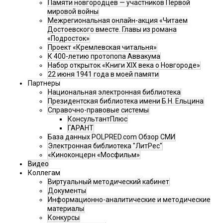
Памяти новгородцев — участников Первой
мировой войны
Межрегиональная онлайн-акция «Читаем
Достоевского вместе. Главы из романа
«Подросток»
Проект «Кремлевская читальня»
К 400-летию протопопа Аввакума
Набор открыток «Книги XIX века о Новгороде»
22 июня 1941 года в моей памяти
Партнеры
Национальная электронная библиотека
Президентская библиотека имени Б.Н. Ельцина
Справочно-правовые системы
КонсультантПлюс
ГАРАНТ
База данных POLPRED.com Обзор СМИ
Электронная библиотека "ЛитРес"
«Киноконцерн «Мосфильм»
Видео
Коллегам
Виртуальный методический кабинет
Документы
Информационно-аналитические и методические
материалы
Конкурсы