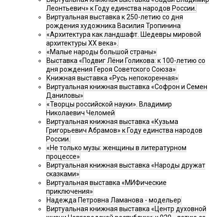
Леонтьевич» к Году единства народов России.
Виртуальная выставка к 250-летию со дня
рождения художника Василия Тропинина
«Архитектура как ландшафт. Шедевры мировой
архитектуры XX века».
«Малые народы большой страны»
Выставка «Подвиг Лёни Голикова: к 100-летию со
дня рождения Героя Советского Союза»
Книжная выставка «Русь непокоренная»
Виртуальная книжная выставка «Софрон и Семен
Даниловы»
«Творцы российской науки». Владимир
Николаевич Челомей
Виртуальная книжная выставка «Кузьма
Григорьевич Абрамов» к Году единства народов
России.
«Не только музы: женщины в литературном
процессе»
Виртуальная книжная выставка «Народы дружат
сказками»
Виртуальная выставка «МИФические
приключения»
Надежда Петровна Ламанова - модельер
Виртуальная книжная выставка «Центр духовной