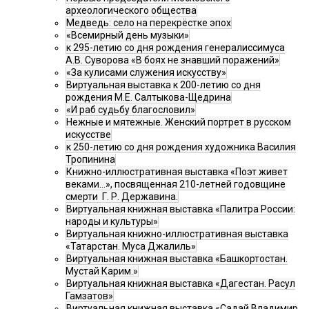
археологического общества
Медведь: село на перекрёстке эпох
«Всемирный день музыки»
к 295-летию со дня рождения генералиссимуса
А.В. Суворова «В боях не знавший поражений»
«За кулисами служения искусству»
Виртуальная выставка к 200-летию со дня
рождения М.Е. Салтыкова-Щедрина
«И раб судьбу благословил»
Нежные и мятежные. Женский портрет в русском
искусстве
к 250-летию со дня рождения художника Василия
Тропинина
Книжно-иллюстративная выставка «Поэт живет
веками…», посвященная 210-летней годовщине
смерти Г. Р. Державина.
Виртуальная книжная выставка «Палитра России:
народы и культуры»
Виртуальная книжно-иллюстративная выставка
«Татарстан. Муса Джалиль»
Виртуальная книжная выставка «Башкортостан.
Мустай Карим.»
Виртуальная книжная выставка «Дагестан. Расул
Гамзатов»
Виртуальная книжная выставка «Садай Владимир