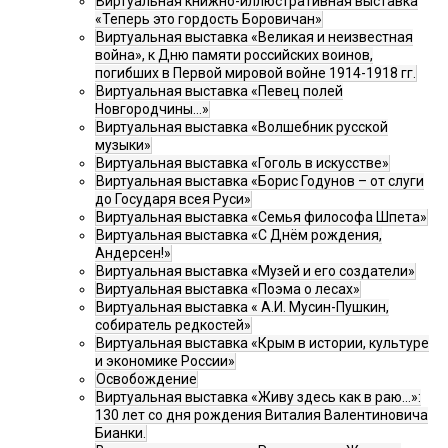
Виртуальная книжно-иллюстративная выставка
«Теперь это гордость Боровичан»
Виртуальная выставка «Великая и неизвестная
война», к Дню памяти российских воинов,
погибших в Первой мировой войне 1914-1918 гг.
Виртуальная выставка «Певец полей
Новгородчины…»
Виртуальная выставка «Волшебник русской
музыки»
Виртуальная выставка «Гоголь в искусстве»
Виртуальная выставка «Борис Годунов – от слуги
до Государя всея Руси»
Виртуальная выставка «Семья философа Шпета»
Виртуальная выставка «С Днём рождения,
Андерсен!»
Виртуальная выставка «Музей и его создатели»
Виртуальная выставка «Поэма о лесах»
Виртуальная выставка « А.И. Мусин-Пушкин,
собиратель редкостей»
Виртуальная выставка «Крым в истории, культуре
и экономике России»
Освобождение
Виртуальная выставка «Живу здесь как в раю…»:
130 лет со дня рождения Виталия Валентиновича
Бианки.