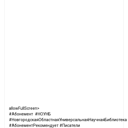
allowFullScreen>
#Абонемент #НОУНБ
#НовгородскаяОбластнаяУниверсальнаяНаучнаяБиблиотека
#АбонементРекомендует #Писатели