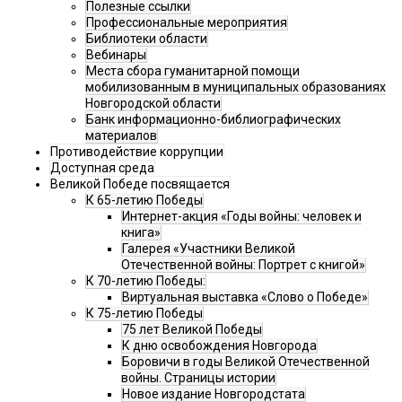
Полезные ссылки
Профессиональные мероприятия
Библиотеки области
Вебинары
Места сбора гуманитарной помощи
мобилизованным в муниципальных образованиях
Новгородской области
Банк информационно-библиографических
материалов
Противодействие коррупции
Доступная среда
Великой Победе посвящается
К 65-летию Победы
Интернет-акция «Годы войны: человек и
книга»
Галерея «Участники Великой
Отечественной войны: Портрет с книгой»
К 70-летию Победы:
Виртуальная выставка «Слово о Победе»
К 75-летию Победы
75 лет Великой Победы
К дню освобождения Новгорода
Боровичи в годы Великой Отечественной
войны. Страницы истории
Новое издание Новгородстата