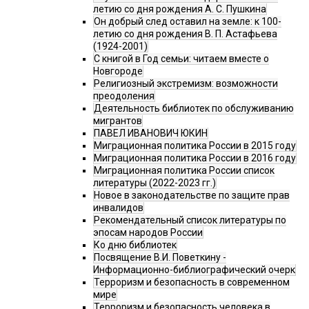
летию со дня рождения А. С. Пушкина
Он добрый след оставил на земле: к 100-
летию со дня рождения В. П. Астафьева
(1924-2001)
С книгой в Год семьи: читаем вместе о
Новгороде
Религиозный экстремизм: возможности
преодоления
Деятельность библиотек по обслуживанию
мигрантов
ПАВЕЛ ИВАНОВИЧ ЮКИН
Миграционная политика России в 2015 году
Миграционная политика России в 2016 году
Миграционная политика России список
литературы (2022-2023 гг.)
Новое в законодательстве по защите прав
инвалидов
Рекомендательный список литературы по
эпосам народов России
Ко дню библиотек
Посвящение В.И. Поветкину -
Информационно-библиографический очерк
Терроризм и безопасность в современном
мире
Терроризм и безопасность человека в