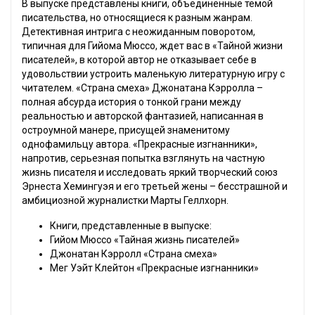
В выпуске представлены книги, объединенные темой
писательства, но относящиеся к разным жанрам.
Детективная интрига с неожиданным поворотом,
типичная для Гийома Мюссо, ждет вас в «Тайной жизни
писателей», в которой автор не отказывает себе в
удовольствии устроить маленькую литературную игру с
читателем. «Страна смеха» Джонатана Кэрролла –
полная абсурда история о тонкой грани между
реальностью и авторской фантазией, написанная в
остроумной манере, присущей знаменитому
однофамильцу автора. «Прекрасные изгнанники»,
напротив, серьезная попытка взглянуть на частную
жизнь писателя и исследовать яркий творческий союз
Эрнеста Хемингуэя и его третьей жены – бесстрашной и
амбициозной журналистки Марты Геллхорн.
Книги, представленные в выпуске:
Гийом Мюссо «Тайная жизнь писателей»
Джонатан Кэрролл «Страна смеха»
Мег Уэйт Клейтон «Прекрасные изгнанники»