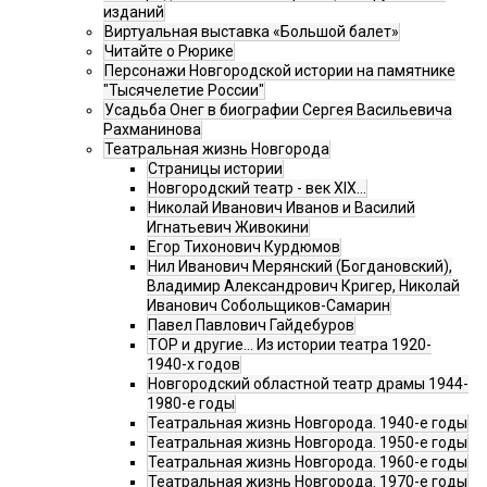
изданий
Виртуальная выставка «Большой балет»
Читайте о Рюрике
Персонажи Новгородской истории на памятнике
"Тысячелетие России"
Усадьба Онег в биографии Сергея Васильевича
Рахманинова
Театральная жизнь Новгорода
Страницы истории
Новгородский театр - век XIX…
Николай Иванович Иванов и Василий
Игнатьевич Живокини
Егор Тихонович Курдюмов
Нил Иванович Мерянский (Богдановский),
Владимир Александрович Кригер, Николай
Иванович Собольщиков-Самарин
Павел Павлович Гайдебуров
ТОР и другие… Из истории театра 1920-
1940-х годов
Новгородский областной театр драмы 1944-
1980-е годы
Театральная жизнь Новгорода. 1940-е годы
Театральная жизнь Новгорода. 1950-е годы
Театральная жизнь Новгорода. 1960-е годы
Театральная жизнь Новгорода. 1970-е годы