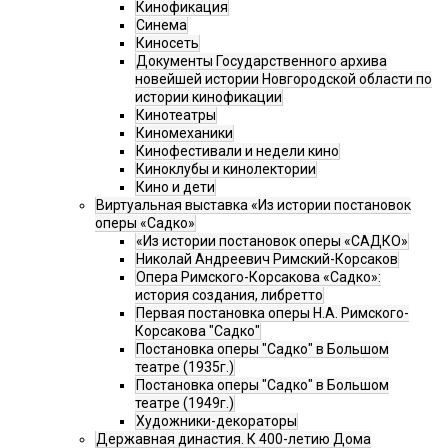
Кинофикация
Синема
Киносеть
Документы Государственного архива
новейшей истории Новгородской области по
истории кинофикации
Кинотеатры
Киномеханики
Кинофестивали и недели кино
Киноклубы и кинолектории
Кино и дети
Виртуальная выставка «Из истории постановок
оперы «Садко»
«Из истории постановок оперы «САДКО»
Николай Андреевич Римский-Корсаков
Опера Римского-Корсакова «Садко»:
история создания, либретто
Первая постановка оперы Н.А. Римского-
Корсакова "Садко"
Постановка оперы "Садко" в Большом
театре (1935г.)
Постановка оперы "Садко" в Большом
театре (1949г.)
Художники-декораторы
Державная династия. К 400-летию Дома