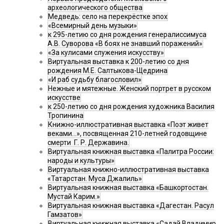
археологического общества
Медведь: село на перекрёстке эпох
«Всемирный день музыки»
к 295-летию со дня рождения генералиссимуса
А.В. Суворова «В боях не знавший поражений»
«За кулисами служения искусству»
Виртуальная выставка к 200-летию со дня
рождения М.Е. Салтыкова-Щедрина
«И раб судьбу благословил»
Нежные и мятежные. Женский портрет в русском
искусстве
к 250-летию со дня рождения художника Василия
Тропинина
Книжно-иллюстративная выставка «Поэт живет
веками…», посвященная 210-летней годовщине
смерти Г. Р. Державина.
Виртуальная книжная выставка «Палитра России:
народы и культуры»
Виртуальная книжно-иллюстративная выставка
«Татарстан. Муса Джалиль»
Виртуальная книжная выставка «Башкортостан.
Мустай Карим.»
Виртуальная книжная выставка «Дагестан. Расул
Гамзатов»
Виртуальная книжная выставка «Садай Владимир