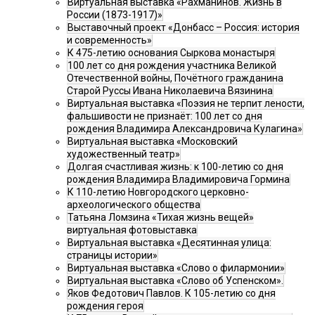
Виртуальная выставка «Рахманинов. Жизнь в
России (1873-1917)»
Выставочный проект «Донбасс – Россия: история
и современность»
К 475-летию основания Сыркова монастыря
100 лет со дня рождения участника Великой
Отечественной войны, Почётного гражданина
Старой Руссы Ивана Николаевича Вязинина
Виртуальная выставка «Поэзия не терпит лености,
фальшивости не признаёт: 100 лет со дня
рождения Владимира Александровича Кулагина»
Виртуальная выставка «Московский
художественный театр»
Долгая счастливая жизнь: к 100-летию со дня
рождения Владимира Владимировича Гормина
К 110-летию Новгородского церковно-
археологического общества
Татьяна Ломзина «Тихая жизнь вещей»
виртуальная фотовыставка
Виртуальная выставка «Десятинная улица:
страницы истории»
Виртуальная выставка «Слово о филармонии»
Виртуальная выставка «Слово об Успенском».
Яков Федотович Павлов. К 105-летию со дня
рождения героя