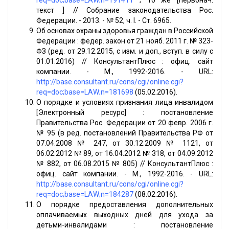
req=doc;base=LAW;n=191411
; То же [первонач.
текст ] // Собрание законодательства Рос.
Федерации. - 2013. - № 52, ч. I. - Ст. 6965.
Об основах охраны здоровья граждан в Российской
Федерации : федер. закон от 21 нояб. 2011 г. № 323-
ФЗ (ред. от 29.12.2015, с изм. и доп., вступ. в силу с
01.01.2016) // КонсультантПлюс : офиц. сайт
компании. - М., 1992-2016. - URL:
http://base.consultant.ru/cons/cgi/online.cgi?
req=doc;base=LAW;n=181698
(05.02.2016).
О порядке и условиях признания лица инвалидом
[Электронный ресурс] : постановление
Правительства Рос. Федерации от 20 февр. 2006 г.
№ 95 (в ред. постановлений Правительства РФ от
07.04.2008 № 247, от 30.12.2009 № 1121, от
06.02.2012 № 89, от 16.04.2012 № 318, от 04.09.2012
№ 882, от 06.08.2015 № 805) // КонсультантПлюс :
офиц. сайт компании. - М., 1992-2016. - URL:
http://base.consultant.ru/cons/cgi/online.cgi?
req=doc;base=LAW;n=184287
(08.02.2016).
О порядке предоставления дополнительных
оплачиваемых выходных дней для ухода за
детьми-инвалидами : постановление