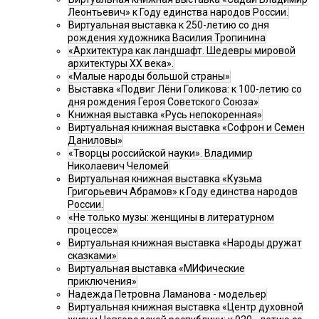
Леонтьевич» к Году единства народов России.
Виртуальная выставка к 250-летию со дня
рождения художника Василия Тропинина
«Архитектура как ландшафт. Шедевры мировой
архитектуры XX века».
«Малые народы большой страны»
Выставка «Подвиг Лёни Голикова: к 100-летию со
дня рождения Героя Советского Союза»
Книжная выставка «Русь непокоренная»
Виртуальная книжная выставка «Софрон и Семен
Даниловы»
«Творцы российской науки». Владимир
Николаевич Челомей
Виртуальная книжная выставка «Кузьма
Григорьевич Абрамов» к Году единства народов
России.
«Не только музы: женщины в литературном
процессе»
Виртуальная книжная выставка «Народы дружат
сказками»
Виртуальная выставка «МИФические
приключения»
Надежда Петровна Ламанова - модельер
Виртуальная книжная выставка «Центр духовной