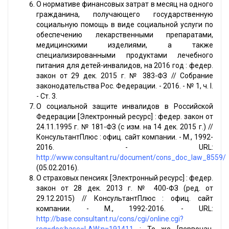
О нормативе финансовых затрат в месяц на одного
гражданина, получающего государственную
социальную помощь в виде социальной услуги по
обеспечению лекарственными препаратами,
медицинскими изделиями, а также
специализированными продуктами лечебного
питания для детей-инвалидов, на 2016 год : федер.
закон от 29 дек. 2015 г. № 383-ФЗ // Собрание
законодательства Рос. Федерации. - 2016. - № 1, ч. I.
- Ст. 3.
О социальной защите инвалидов в Российской
Федерации [Электронный ресурс] : федер. закон от
24.11.1995 г. № 181-ФЗ (с изм. на 14 дек. 2015 г.) //
КонсультантПлюс : офиц. сайт компании. - М., 1992-
2016. - URL:
http://www.consultant.ru/document/cons_doc_law_8559/
(05.02.2016).
О страховых пенсиях [Электронный ресурс] : федер.
закон от 28 дек. 2013 г. № 400-ФЗ (ред. от
29.12.2015) // КонсультантПлюс : офиц. сайт
компании. - М., 1992-2016. - URL:
http://base.consultant.ru/cons/cgi/online.cgi?