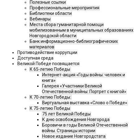
Полезные ссылки
Профессиональные мероприятия
Библиотеки области
Вебинары
Места сбора гуманитарной помощи
мобилизованным в муниципальных образованиях
Новгородской области
Банк информационно-библиографических
материалов
Противодействие коррупции
Доступная среда
Великой Победе посвящается
К 65-летию Победы
Интернет-акция «Годы войны: человек и
книга»
Галерея «Участники Великой
Отечественной войны: Портрет с книгой»
К 70-летию Победы:
Виртуальная выставка «Слово о Победе»
К 75-летию Победы
75 лет Великой Победы
К дню освобождения Новгорода
Боровичи в годы Великой Отечественной
войны. Страницы истории
Новое издание Новгородстата