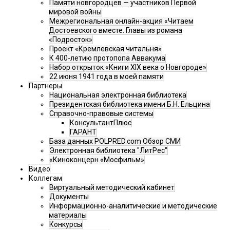
Памяти новгородцев — участников Первой
мировой войны
Межрегиональная онлайн-акция «Читаем
Достоевского вместе. Главы из романа
«Подросток»
Проект «Кремлевская читальня»
К 400-летию протопопа Аввакума
Набор открыток «Книги XIX века о Новгороде»
22 июня 1941 года в моей памяти
Партнеры
Национальная электронная библиотека
Президентская библиотека имени Б.Н. Ельцина
Справочно-правовые системы
КонсультантПлюс
ГАРАНТ
База данных POLPRED.com Обзор СМИ
Электронная библиотека "ЛитРес"
«Киноконцерн «Мосфильм»
Видео
Коллегам
Виртуальный методический кабинет
Документы
Информационно-аналитические и методические
материалы
Конкурсы