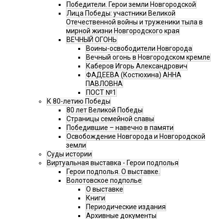
Победители. Герои земли Новгородской
Лица Победы: участники Великой
Отечественной войны и труженики тыла в
мирной жизни Новгородского края
ВЕЧНЫЙ ОГОНЬ
Воины-освободители Новгорода
Вечный огонь в Новгородском кремле
Каберов Игорь Александрович
ФАДЕЕВА (Костюхина) АННА
ПАВЛОВНА
ПОСТ №1
К 80-летию Победы
80 лет Великой Победы
Страницы семейной славы
Победившие – навечно в памяти
Освобождение Новгорода и Новгородской
земли
Суды истории
Виртуальная выставка - Герои подполья
Герои подполья. О выставке.
Волотовское подполье
О выставке
Книги
Периодические издания
Архивные документы