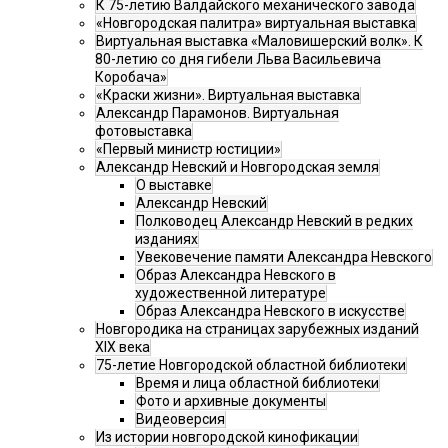
К 75-летию Валдайского механического завода
«Новгородская палитра» виртуальная выставка
Виртуальная выставка «Маловишерский волк». К
80-летию со дня гибели Льва Васильевича
Коробача»
«Краски жизни». Виртуальная выставка
Александр Парамонов. Виртуальная
фотовыставка
«Первый министр юстиции»
Александр Невский и Новгородская земля
О выставке
Александр Невский
Полководец Александр Невский в редких
изданиях
Увековечение памяти Александра Невского
Образ Александра Невского в
художественной литературе
Образ Александра Невского в искусстве
Новгородика на страницах зарубежных изданий
XIX века
75-летие Новгородской областной библиотеки
Время и лица областной библиотеки
Фото и архивные документы
Видеоверсия
Из истории новгородской кинофикации