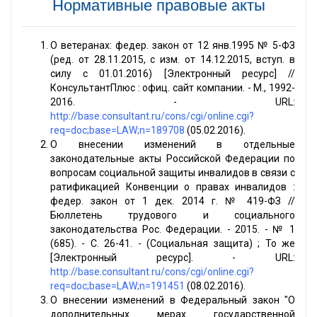
Нормативные правовые акты
О ветеранах: федер. закон от 12 янв.1995 № 5-ФЗ
(ред. от 28.11.2015, с изм. от 14.12.2015, вступ. в
силу с 01.01.2016) [Электронный ресурс] //
КонсультантПлюс : офиц. сайт компании. - М., 1992-
2016. - URL:
http://base.consultant.ru/cons/cgi/online.cgi?
req=doc;base=LAW;n=189708
(05.02.2016).
О внесении изменений в отдельные
законодательные акты Российской Федерации по
вопросам социальной защиты инвалидов в связи с
ратификацией Конвенции о правах инвалидов :
федер. закон от 1 дек. 2014 г. № 419-ФЗ //
Бюллетень трудового и социального
законодательства Рос. Федерации. - 2015. - № 1
(685). - С. 26-41. - (Социальная защита) ; То же
[Электронный ресурс]. - URL:
http://base.consultant.ru/cons/cgi/online.cgi?
req=doc;base=LAW;n=191451
(08.02.2016).
О внесении изменений в Федеральный закон "О
дополнительных мерах государственной