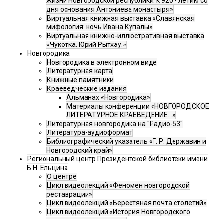
жизни Новгородской республики: к 920 - летию со
дня основания Антониева монастыря»
Виртуальная книжная выставка «Славянская
мифология: ночь Ивана Купалы»
Виртуальная книжно-иллюстративная выставка
«Чукотка. Юрий Рытхэу.»
Новгородика
Новгородика в электронном виде
Литературная карта
Книжные памятники
Краеведческие издания
Альманах «Новгородика»
Материалы конференции «НОВГОРОДСКОЕ
ЛИТЕРАТУРНОЕ КРАЕВЕДЕНИЕ...»
Литературная новгородика на "Радио-53"
Литература-аудиоформат
Библиографический указатель «Г. Р. Державин и
Новгородский край»
Региональный центр Президентской библиотеки имени
Б.Н. Ельцина
О центре
Цикл видеолекций «Феномен новгородской
реставрации»
Цикл видеолекций «Берестяная почта столетий»
Цикл видеолекций «История Новгородского