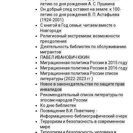
летию со дня рождения А. С. Пушкина
Он добрый след оставил на земле: к 100-
летию со дня рождения В. П. Астафьева
(1924-2001)
С книгой в Год семьи: читаем вместе о
Новгороде
Религиозный экстремизм: возможности
преодоления
Деятельность библиотек по обслуживанию
мигрантов
ПАВЕЛ ИВАНОВИЧ ЮКИН
Миграционная политика России в 2015 году
Миграционная политика России в 2016 году
Миграционная политика России список
литературы (2022-2023 гг.)
Новое в законодательстве по защите прав
инвалидов
Рекомендательный список литературы по
эпосам народов России
Ко дню библиотек
Посвящение В.И. Поветкину -
Информационно-библиографический очерк
Терроризм и безопасность в современном
мире
Терроризм и безопасность человека в