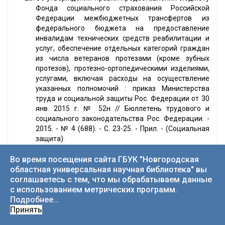
Фонда социального страхования Российской
Федерации межбюджетных трансфертов из
федерального бюджета на предоставление
инвалидам технических средств реабилитации и
услуг, обеспечение отдельных категорий граждан
из числа ветеранов протезами (кроме зубных
протезов), протезно-ортопедическими изделиями,
услугами, включая расходы на осуществление
указанных полномочий : приказ Министерства
труда и социальной защиты Рос. Федерации от 30
янв. 2015 г. № 52н // Бюллетень трудового и
социального законодательства Рос. Федерации. -
2015. - № 4 (688). - С. 23-25. - Прил. - (Социальная
защита).
Во время посещения сайта ГБУК "Новгородская
Нормативные правовые акты
областная универсальная научная библиотека" вы
Новгородской области
соглашаетесь с тем, что мы обрабатываем данные
с использованием метрических программ.
Подробнее...
О дополнительных мерах социальной защиты
Принять
инвалидов вследствие военной травмы,