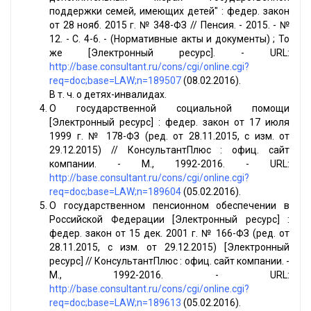
поддержки семей, имеющих детей" : федер. закон
от 28 нояб. 2015 г. № 348-ФЗ // Пенсия. - 2015. - №
12. - С. 4-6. - (Нормативные акты и документы) ; То
же [Электронный ресурс]. - URL:
http://base.consultant.ru/cons/cgi/online.cgi?
req=doc;base=LAW;n=189507
(08.02.2016).
В т. ч. о детях-инвалидах.
О государственной социальной помощи
[Электронный ресурс] : федер. закон от 17 июля
1999 г. № 178-ФЗ (ред. от 28.11.2015, с изм. от
29.12.2015) // КонсультантПлюс : офиц. сайт
компании. - М., 1992-2016. - URL:
http://base.consultant.ru/cons/cgi/online.cgi?
req=doc;base=LAW;n=189604
(05.02.2016).
О государственном пенсионном обеспечении в
Российской Федерации [Электронный ресурс] :
федер. закон от 15 дек. 2001 г. № 166-ФЗ (ред. от
28.11.2015, с изм. от 29.12.2015) [Электронный
ресурс] // КонсультантПлюс : офиц. сайт компании. -
М., 1992-2016. - URL:
http://base.consultant.ru/cons/cgi/online.cgi?
req=doc;base=LAW;n=189613
(05.02.2016).