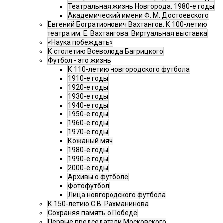
Театральная жизнь Новгорода. 1980-е годы
Академический имени Ф. М. Достоевского
Евгений Богратионович Вахтангов. К 100-летию
театра им. Е. Вахтангова. Виртуальная выставка
«Наука побеждать»
К столетию Всеволода Багрицкого
Футбол - это жизнь
К 110-летию новгородского футбола
1910-е годы
1920-е годы
1930-е годы
1940-е годы
1950-е годы
1960-е годы
1970-е годы
Кожаный мяч
1980-е годы
1990-е годы
2000-е годы
Архивы о футболе
Фотофутбол
Лица новгородского футбола
К 150-летию С.В. Рахманинова
Сохраняя память о Победе
Первые председатели Московского