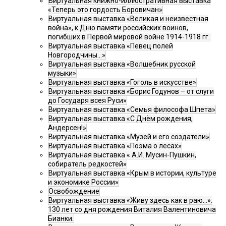
Виртуальная книжно-иллюстративная выставка
«Теперь это гордость Боровичан»
Виртуальная выставка «Великая и неизвестная
война», к Дню памяти российских воинов,
погибших в Первой мировой войне 1914-1918 гг.
Виртуальная выставка «Певец полей
Новгородчины…»
Виртуальная выставка «Волшебник русской
музыки»
Виртуальная выставка «Гоголь в искусстве»
Виртуальная выставка «Борис Годунов – от слуги
до Государя всея Руси»
Виртуальная выставка «Семья философа Шпета»
Виртуальная выставка «С Днём рождения,
Андерсен!»
Виртуальная выставка «Музей и его создатели»
Виртуальная выставка «Поэма о лесах»
Виртуальная выставка « А.И. Мусин-Пушкин,
собиратель редкостей»
Виртуальная выставка «Крым в истории, культуре
и экономике России»
Освобождение
Виртуальная выставка «Живу здесь как в раю…»:
130 лет со дня рождения Виталия Валентиновича
Бианки.