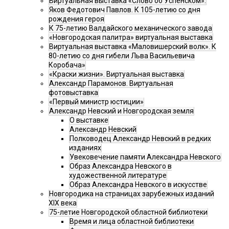
Виртуальная выставка «Слово об Успенском».
Яков Федотович Павлов. К 105-летию со дня
рождения героя
К 75-летию Валдайского механического завода
«Новгородская палитра» виртуальная выставка
Виртуальная выставка «Маловишерский волк». К
80-летию со дня гибели Льва Васильевича
Коробача»
«Краски жизни». Виртуальная выставка
Александр Парамонов. Виртуальная
фотовыставка
«Первый министр юстиции»
Александр Невский и Новгородская земля
О выставке
Александр Невский
Полководец Александр Невский в редких
изданиях
Увековечение памяти Александра Невского
Образ Александра Невского в
художественной литературе
Образ Александра Невского в искусстве
Новгородика на страницах зарубежных изданий
XIX века
75-летие Новгородской областной библиотеки
Время и лица областной библиотеки