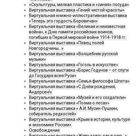
«Скульптуры, мелкая пластика и «синяя» посуда»
Виртуальная выставка «Гений чистой красоты»
Виртуальная книжно-иллюстративная выставка
«Теперь это гордость Боровичан»
Виртуальная выставка «Великая и неизвестная
война», к Дню памяти российских воинов,
погибших в Первой мировой войне 1914-1918 гг.
Виртуальная выставка «Певец полей
Новгородчины…»
Виртуальная выставка «Волшебник русской
музыки»
Виртуальная выставка «Гоголь в искусстве»
Виртуальная выставка «Борис Годунов – от слуги
до Государя всея Руси»
Виртуальная выставка «Семья философа Шпета»
Виртуальная выставка «С Днём рождения,
Андерсен!»
Виртуальная выставка «Музей и его создатели»
Виртуальная выставка «Поэма о лесах»
Виртуальная выставка « А.И. Мусин-Пушкин,
собиратель редкостей»
Виртуальная выставка «Крым в истории, культуре
и экономике России»
Освобождение
Виртуальная выставка «Живу здесь как в раю…»: