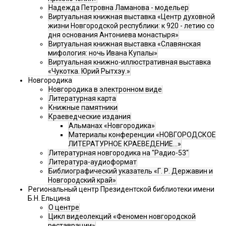
Надежда Петровна Ламанова - модельер
Виртуальная книжная выставка «Центр духовной
жизни Новгородской республики: к 920 - летию со
дня основания Антониева монастыря»
Виртуальная книжная выставка «Славянская
мифология: ночь Ивана Купалы»
Виртуальная книжно-иллюстративная выставка
«Чукотка. Юрий Рытхэу.»
Новгородика
Новгородика в электронном виде
Литературная карта
Книжные памятники
Краеведческие издания
Альманах «Новгородика»
Материалы конференции «НОВГОРОДСКОЕ
ЛИТЕРАТУРНОЕ КРАЕВЕДЕНИЕ...»
Литературная новгородика на "Радио-53"
Литература-аудиоформат
Библиографический указатель «Г. Р. Державин и
Новгородский край»
Региональный центр Президентской библиотеки имени
Б.Н. Ельцина
О центре
Цикл видеолекций «Феномен новгородской
реставрации»