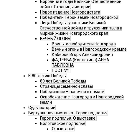
Боровичи в годы Великой Отечественной
войны. Страницы истории
Новое издание Новгородстата
Победители. Герои земли Новгородской
Лица Победы: участники Великой
Отечественной войны и труженики тыла в
мирной жизни Новгородского края
ВЕЧНЫЙ ОГОНЬ
Воины-освободители Новгорода
Вечный огонь в Новгородском кремле
Каберов Игорь Александрович
ФАДЕЕВА (Костюхина) АННА
ПАВЛОВНА
ПОСТ №1
К 80-летию Победы
80 лет Великой Победы
Страницы семейной славы
Победившие – навечно в памяти
Освобождение Новгорода и Новгородской
земли
Суды истории
Виртуальная выставка - Герои подполья
Герои подполья. О выставке.
Волотовское подполье
О выставке