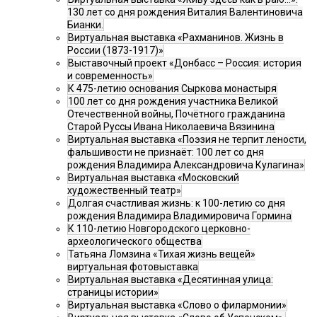
130 лет со дня рождения Виталия Валентиновича
Бианки.
Виртуальная выставка «Рахманинов. Жизнь в
России (1873-1917)»
Выставочный проект «Донбасс – Россия: история
и современность»
К 475-летию основания Сыркова монастыря
100 лет со дня рождения участника Великой
Отечественной войны, Почётного гражданина
Старой Руссы Ивана Николаевича Вязинина
Виртуальная выставка «Поэзия не терпит лености,
фальшивости не признаёт: 100 лет со дня
рождения Владимира Александровича Кулагина»
Виртуальная выставка «Московский
художественный театр»
Долгая счастливая жизнь: к 100-летию со дня
рождения Владимира Владимировича Гормина
К 110-летию Новгородского церковно-
археологического общества
Татьяна Ломзина «Тихая жизнь вещей»
виртуальная фотовыставка
Виртуальная выставка «Десятинная улица:
страницы истории»
Виртуальная выставка «Слово о филармонии»