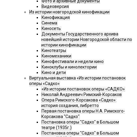
Фото и архивные документы
Видеоверсия
Из истории новгородской кинофикации
Кинофикация
Синема
Киносеть
Документы Государственного архива
новейшей истории Новгородской области по
истории кинофикации
Кинотеатры
Киномеханики
Кинофестивали и недели кино
Киноклубы и кинолектории
Кино и дети
Виртуальная выставка «Из истории постановок
оперы «Садко»
«Из истории постановок оперы «САДКО»
Николай Андреевич Римский-Корсаков
Опера Римского-Корсакова «Садко»:
история создания, либретто
Первая постановка оперы Н.А. Римского-
Корсакова "Садко"
Постановка оперы "Садко" в Большом
театре (1935г.)
Постановка оперы "Садко" в Большом