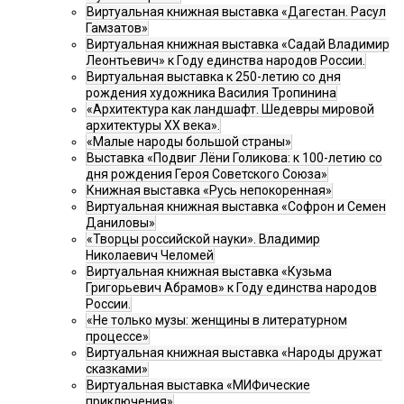
Виртуальная книжная выставка «Дагестан. Расул
Гамзатов»
Виртуальная книжная выставка «Садай Владимир
Леонтьевич» к Году единства народов России.
Виртуальная выставка к 250-летию со дня
рождения художника Василия Тропинина
«Архитектура как ландшафт. Шедевры мировой
архитектуры XX века».
«Малые народы большой страны»
Выставка «Подвиг Лёни Голикова: к 100-летию со
дня рождения Героя Советского Союза»
Книжная выставка «Русь непокоренная»
Виртуальная книжная выставка «Софрон и Семен
Даниловы»
«Творцы российской науки». Владимир
Николаевич Челомей
Виртуальная книжная выставка «Кузьма
Григорьевич Абрамов» к Году единства народов
России.
«Не только музы: женщины в литературном
процессе»
Виртуальная книжная выставка «Народы дружат
сказками»
Виртуальная выставка «МИФические
приключения»