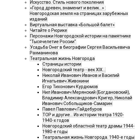
Искусство. Стиль нового поколения
«Город древен, знаменит и велик…» :
Новгородская земля на страницах зарубежных
изданий
Виртуальная выставка «Большой балет»
Читайте о Рюрике
Персонажи Новгородской истории на памятнике
"Тысячелетие России"
Усадьба Онег в биографии Сергея Васильевича
Рахманинова
Театральная жизнь Новгорода
Страницы истории
Новгородский театр - век XIX…
Николай Иванович Иванов и Василий
Игнатьевич Живокини
Егор Тихонович Курдюмов
Нил Иванович Мерянский (Богдановский),
Владимир Александрович Кригер, Николай
Иванович Собольщиков-Самарин
Павел Павлович Гайдебуров
ТОР и другие… Из истории театра 1920-
1940-х годов
Новгородский областной театр драмы 1944-
1980-е годы
Театральная жизнь Новгорода. 1940-е годы