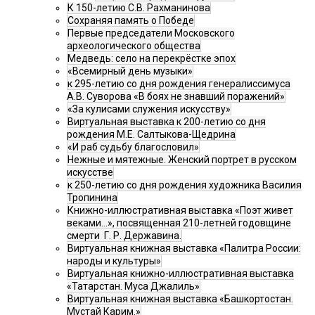
К 150-летию С.В. Рахманинова
Сохраняя память о Победе
Первые председатели Московского
археологического общества
Медведь: село на перекрёстке эпох
«Всемирный день музыки»
к 295-летию со дня рождения генералиссимуса
А.В. Суворова «В боях не знавший поражений»
«За кулисами служения искусству»
Виртуальная выставка к 200-летию со дня
рождения М.Е. Салтыкова-Щедрина
«И раб судьбу благословил»
Нежные и мятежные. Женский портрет в русском
искусстве
к 250-летию со дня рождения художника Василия
Тропинина
Книжно-иллюстративная выставка «Поэт живет
веками…», посвященная 210-летней годовщине
смерти Г. Р. Державина.
Виртуальная книжная выставка «Палитра России:
народы и культуры»
Виртуальная книжно-иллюстративная выставка
«Татарстан. Муса Джалиль»
Виртуальная книжная выставка «Башкортостан.
Мустай Карим.»