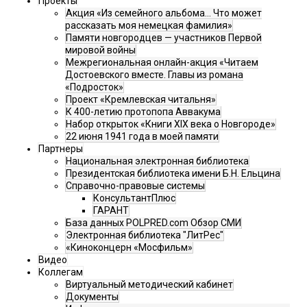
Проекты
Акция «Из семейного альбома... Что может
рассказать моя немецкая фамилия»
Памяти новгородцев — участников Первой
мировой войны
Межрегиональная онлайн-акция «Читаем
Достоевского вместе. Главы из романа
«Подросток»
Проект «Кремлевская читальня»
К 400-летию протопопа Аввакума
Набор открыток «Книги XIX века о Новгороде»
22 июня 1941 года в моей памяти
Партнеры
Национальная электронная библиотека
Президентская библиотека имени Б.Н. Ельцина
Справочно-правовые системы
КонсультантПлюс
ГАРАНТ
База данных POLPRED.com Обзор СМИ
Электронная библиотека "ЛитРес"
«Киноконцерн «Мосфильм»
Видео
Коллегам
Виртуальный методический кабинет
Документы