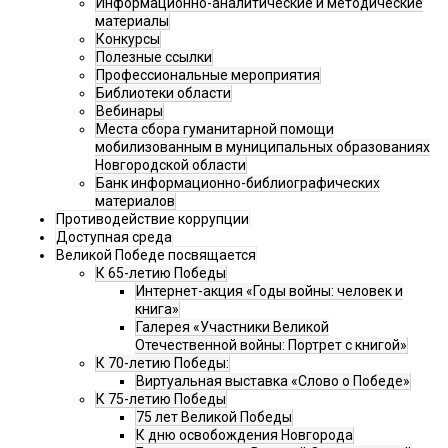
Информационно-аналитические и методические
материалы
Конкурсы
Полезные ссылки
Профессиональные мероприятия
Библиотеки области
Вебинары
Места сбора гуманитарной помощи
мобилизованным в муниципальных образованиях
Новгородской области
Банк информационно-библиографических
материалов
Противодействие коррупции
Доступная среда
Великой Победе посвящается
К 65-летию Победы
Интернет-акция «Годы войны: человек и
книга»
Галерея «Участники Великой
Отечественной войны: Портрет с книгой»
К 70-летию Победы:
Виртуальная выставка «Слово о Победе»
К 75-летию Победы
75 лет Великой Победы
К дню освобождения Новгорода