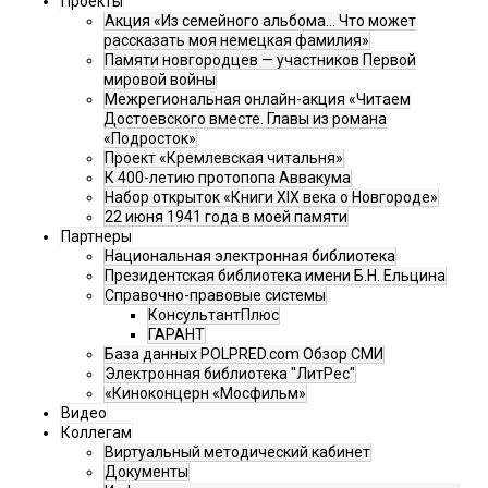
Проекты
Акция «Из семейного альбома... Что может
рассказать моя немецкая фамилия»
Памяти новгородцев — участников Первой
мировой войны
Межрегиональная онлайн-акция «Читаем
Достоевского вместе. Главы из романа
«Подросток»
Проект «Кремлевская читальня»
К 400-летию протопопа Аввакума
Набор открыток «Книги XIX века о Новгороде»
22 июня 1941 года в моей памяти
Партнеры
Национальная электронная библиотека
Президентская библиотека имени Б.Н. Ельцина
Справочно-правовые системы
КонсультантПлюс
ГАРАНТ
База данных POLPRED.com Обзор СМИ
Электронная библиотека "ЛитРес"
«Киноконцерн «Мосфильм»
Видео
Коллегам
Виртуальный методический кабинет
Документы