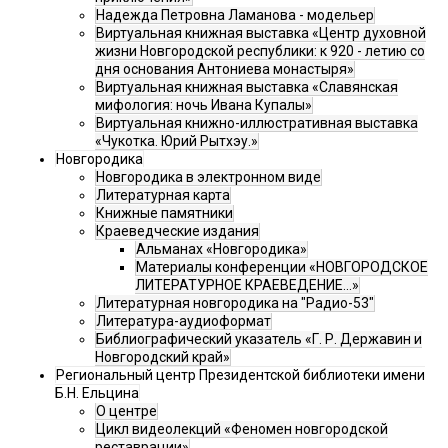
Надежда Петровна Ламанова - модельер
Виртуальная книжная выставка «Центр духовной
жизни Новгородской республики: к 920 - летию со
дня основания Антониева монастыря»
Виртуальная книжная выставка «Славянская
мифология: ночь Ивана Купалы»
Виртуальная книжно-иллюстративная выставка
«Чукотка. Юрий Рытхэу.»
Новгородика
Новгородика в электронном виде
Литературная карта
Книжные памятники
Краеведческие издания
Альманах «Новгородика»
Материалы конференции «НОВГОРОДСКОЕ
ЛИТЕРАТУРНОЕ КРАЕВЕДЕНИЕ...»
Литературная новгородика на "Радио-53"
Литература-аудиоформат
Библиографический указатель «Г. Р. Державин и
Новгородский край»
Региональный центр Президентской библиотеки имени
Б.Н. Ельцина
О центре
Цикл видеолекций «Феномен новгородской
реставрации»