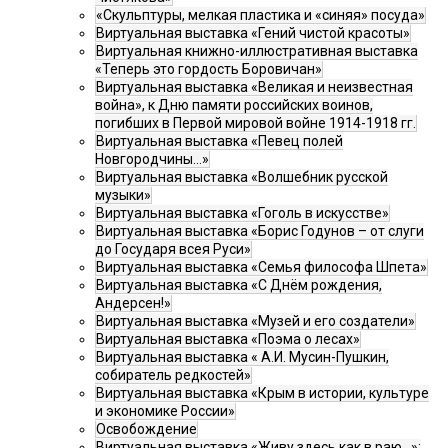
«Скульптуры, мелкая пластика и «синяя» посуда»
Виртуальная выставка «Гений чистой красоты»
Виртуальная книжно-иллюстративная выставка
«Теперь это гордость Боровичан»
Виртуальная выставка «Великая и неизвестная
война», к Дню памяти российских воинов,
погибших в Первой мировой войне 1914-1918 гг.
Виртуальная выставка «Певец полей
Новгородчины…»
Виртуальная выставка «Волшебник русской
музыки»
Виртуальная выставка «Гоголь в искусстве»
Виртуальная выставка «Борис Годунов – от слуги
до Государя всея Руси»
Виртуальная выставка «Семья философа Шпета»
Виртуальная выставка «С Днём рождения,
Андерсен!»
Виртуальная выставка «Музей и его создатели»
Виртуальная выставка «Поэма о лесах»
Виртуальная выставка « А.И. Мусин-Пушкин,
собиратель редкостей»
Виртуальная выставка «Крым в истории, культуре
и экономике России»
Освобождение
Виртуальная выставка «Живу здесь как в раю…»: