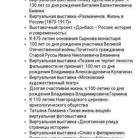
130 лет со дня рождения Виталия Валентиновича
Бианки.
Виртуальная выставка «Рахманинов. Жизнь в
России (1873-1917)»
Выставочный проект «Донбасс – Россия: история
и современность»
К 475-летию основания Сыркова монастыря
100 лет со дня рождения участника Великой
Отечественной войны, Почётного гражданина
Старой Руссы Ивана Николаевича Вязинина
Виртуальная выставка «Поэзия не терпит лености,
фальшивости не признаёт: 100 лет со дня
рождения Владимира Александровича Кулагина»
Виртуальная выставка «Московский
художественный театр»
Долгая счастливая жизнь: к 100-летию со дня
рождения Владимира Владимировича Гормина
К 110-летию Новгородского церковно-
археологического общества
Татьяна Ломзина «Тихая жизнь вещей»
виртуальная фотовыставка
Виртуальная выставка «Десятинная улица:
страницы истории»
Виртуальная выставка «Слово о филармонии»