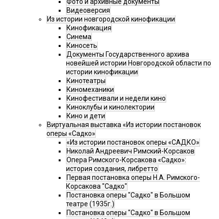
Фото и архивные документы
Видеоверсия
Из истории новгородской кинофикации
Кинофикация
Синема
Киносеть
Документы Государственного архива
новейшей истории Новгородской области по
истории кинофикации
Кинотеатры
Киномеханики
Кинофестивали и недели кино
Киноклубы и кинолектории
Кино и дети
Виртуальная выставка «Из истории постановок
оперы «Садко»
«Из истории постановок оперы «САДКО»
Николай Андреевич Римский-Корсаков
Опера Римского-Корсакова «Садко»:
история создания, либретто
Первая постановка оперы Н.А. Римского-
Корсакова "Садко"
Постановка оперы "Садко" в Большом
театре (1935г.)
Постановка оперы "Садко" в Большом