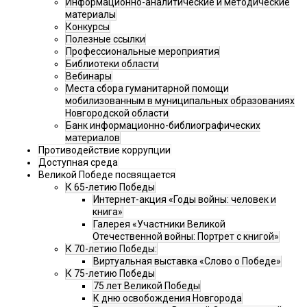
Информационно-аналитические и методические
материалы
Конкурсы
Полезные ссылки
Профессиональные мероприятия
Библиотеки области
Вебинары
Места сбора гуманитарной помощи
мобилизованным в муниципальных образованиях
Новгородской области
Банк информационно-библиографических
материалов
Противодействие коррупции
Доступная среда
Великой Победе посвящается
К 65-летию Победы
Интернет-акция «Годы войны: человек и
книга»
Галерея «Участники Великой
Отечественной войны: Портрет с книгой»
К 70-летию Победы:
Виртуальная выставка «Слово о Победе»
К 75-летию Победы
75 лет Великой Победы
К дню освобождения Новгорода