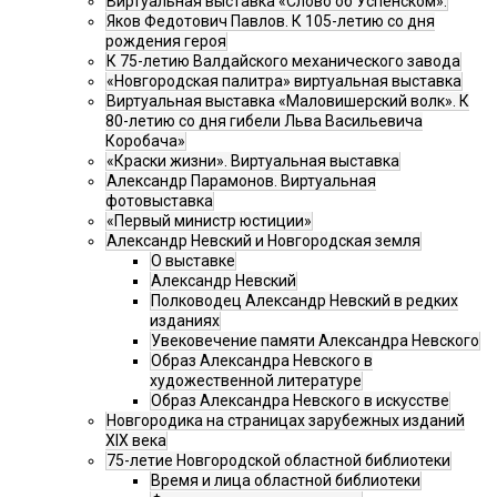
Виртуальная выставка «Слово об Успенском».
Яков Федотович Павлов. К 105-летию со дня
рождения героя
К 75-летию Валдайского механического завода
«Новгородская палитра» виртуальная выставка
Виртуальная выставка «Маловишерский волк». К
80-летию со дня гибели Льва Васильевича
Коробача»
«Краски жизни». Виртуальная выставка
Александр Парамонов. Виртуальная
фотовыставка
«Первый министр юстиции»
Александр Невский и Новгородская земля
О выставке
Александр Невский
Полководец Александр Невский в редких
изданиях
Увековечение памяти Александра Невского
Образ Александра Невского в
художественной литературе
Образ Александра Невского в искусстве
Новгородика на страницах зарубежных изданий
XIX века
75-летие Новгородской областной библиотеки
Время и лица областной библиотеки