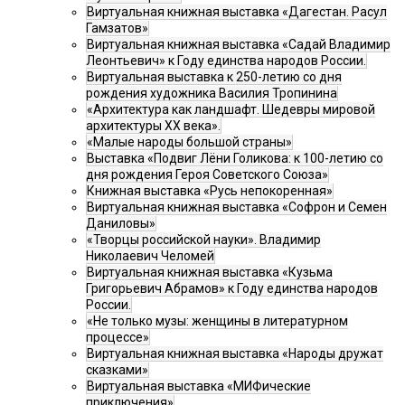
Виртуальная книжная выставка «Дагестан. Расул
Гамзатов»
Виртуальная книжная выставка «Садай Владимир
Леонтьевич» к Году единства народов России.
Виртуальная выставка к 250-летию со дня
рождения художника Василия Тропинина
«Архитектура как ландшафт. Шедевры мировой
архитектуры XX века».
«Малые народы большой страны»
Выставка «Подвиг Лёни Голикова: к 100-летию со
дня рождения Героя Советского Союза»
Книжная выставка «Русь непокоренная»
Виртуальная книжная выставка «Софрон и Семен
Даниловы»
«Творцы российской науки». Владимир
Николаевич Челомей
Виртуальная книжная выставка «Кузьма
Григорьевич Абрамов» к Году единства народов
России.
«Не только музы: женщины в литературном
процессе»
Виртуальная книжная выставка «Народы дружат
сказками»
Виртуальная выставка «МИФические
приключения»