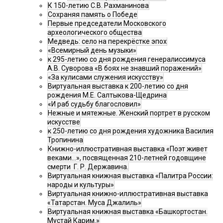
К 150-летию С.В. Рахманинова
Сохраняя память о Победе
Первые председатели Московского
археологического общества
Медведь: село на перекрёстке эпох
«Всемирный день музыки»
к 295-летию со дня рождения генералиссимуса
А.В. Суворова «В боях не знавший поражений»
«За кулисами служения искусству»
Виртуальная выставка к 200-летию со дня
рождения М.Е. Салтыкова-Щедрина
«И раб судьбу благословил»
Нежные и мятежные. Женский портрет в русском
искусстве
к 250-летию со дня рождения художника Василия
Тропинина
Книжно-иллюстративная выставка «Поэт живет
веками…», посвященная 210-летней годовщине
смерти Г. Р. Державина.
Виртуальная книжная выставка «Палитра России:
народы и культуры»
Виртуальная книжно-иллюстративная выставка
«Татарстан. Муса Джалиль»
Виртуальная книжная выставка «Башкортостан.
Мустай Карим.»