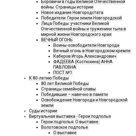
Боровичи в годы Великой Отечественной
войны. Страницы истории
Новое издание Новгородстата
Победители. Герои земли Новгородской
Лица Победы: участники Великой
Отечественной войны и труженики тыла в
мирной жизни Новгородского края
ВЕЧНЫЙ ОГОНЬ
Воины-освободители Новгорода
Вечный огонь в Новгородском кремле
Каберов Игорь Александрович
ФАДЕЕВА (Костюхина) АННА
ПАВЛОВНА
ПОСТ №1
К 80-летию Победы
80 лет Великой Победы
Страницы семейной славы
Победившие – навечно в памяти
Освобождение Новгорода и Новгородской
земли
Суды истории
Виртуальная выставка - Герои подполья
Герои подполья. О выставке.
Волотовское подполье
О выставке