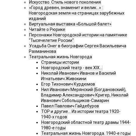
Искусство. Стиль нового поколения
«Город древен, знаменит и велик…» :
Новгородская земля на страницах зарубежных
изданий
Виртуальная выставка «Большой балет»
Читайте о Рюрике
Персонажи Новгородской истории на памятнике
"Тысячелетие России"
Усадьба Онег в биографии Сергея Васильевича
Рахманинова
Театральная жизнь Новгорода
Страницы истории
Новгородский театр - век XIX…
Николай Иванович Иванов и Василий
Игнатьевич Живокини
Егор Тихонович Курдюмов
Нил Иванович Мерянский (Богдановский),
Владимир Александрович Кригер, Николай
Иванович Собольщиков-Самарин
Павел Павлович Гайдебуров
ТОР и другие… Из истории театра 1920-
1940-х годов
Новгородский областной театр драмы 1944-
1980-е годы
Театральная жизнь Новгорода. 1940-е годы