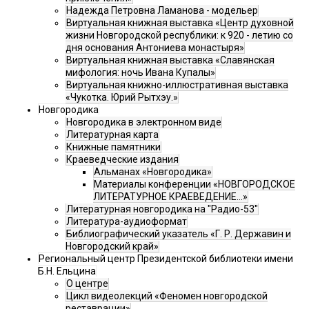
Надежда Петровна Ламанова - модельер
Виртуальная книжная выставка «Центр духовной
жизни Новгородской республики: к 920 - летию со
дня основания Антониева монастыря»
Виртуальная книжная выставка «Славянская
мифология: ночь Ивана Купалы»
Виртуальная книжно-иллюстративная выставка
«Чукотка. Юрий Рытхэу.»
Новгородика
Новгородика в электронном виде
Литературная карта
Книжные памятники
Краеведческие издания
Альманах «Новгородика»
Материалы конференции «НОВГОРОДСКОЕ
ЛИТЕРАТУРНОЕ КРАЕВЕДЕНИЕ...»
Литературная новгородика на "Радио-53"
Литература-аудиоформат
Библиографический указатель «Г. Р. Державин и
Новгородский край»
Региональный центр Президентской библиотеки имени
Б.Н. Ельцина
О центре
Цикл видеолекций «Феномен новгородской
реставрации»