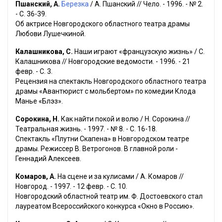
Пшанский, А.
Березка
/ А. Пшанский // Чело. - 1996. - № 2.
- С. 36-39.
Об актрисе Новгородского областного театра драмы
Любови Лушечкиной.
Калашникова, С.
Наши играют «французскую жизнь» / С.
Калашникова // Новгородские ведомости. - 1996. - 21
февр. - С. 3.
Рецензия на спектакль Новгородского областного театра
драмы «Авантюрист с мольбертом» по комедии Клода
Манье «Блэз».
Сорокина, Н.
Как найти покой и волю / Н. Сорокина //
Театральная жизнь. - 1997. - № 8. - С. 16-18.
Спектакль «Плутни Скапена» в Новгородском театре
драмы. Режиссер В. Ветрогонов. В главной роли -
Геннадий Алексеев.
Комаров, А.
На сцене и за кулисами / А. Комаров //
Новгород. - 1997. - 12 февр. - С. 10.
Новгородский областной театр им. Ф. Достоевского стал
лауреатом Всероссийского конкурса «Окно в Россию».