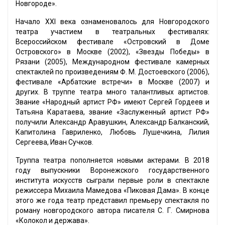
Новгороде».
Начало XXI века ознаменовалось для Новгородского
театра участием в театральных фестивалях:
Всероссийском фестивале «Островский в Доме
Островского» в Москве (2002), «Звезды Победы» в
Рязани (2005), Международном фестивале камерных
спектаклей по произведениям Ф. М. Достоевского (2006),
фестивале «Арбатские встречи» в Москве (2007) и
других. В труппе театра много талантливых артистов.
Звание «Народный артист РФ» имеют Сергей Гордеев и
Татьяна Каратаева, звание «Заслуженный артист РФ»
получили Александр Аравушкин, Александр Балканский,
Капитолина Гавриленко, Любовь Лушечкина, Лилия
Сергеева, Иван Сучков.
Труппа театра пополняется новыми актерами. В 2018
году выпускники Воронежского государственного
института искусств сыграли первые роли в спектакле
режиссера Михаила Мамедова «Пиковая Дама». В конце
этого же года театр представил премьеру спектакля по
роману новгородского автора писателя С. Г. Смирнова
«Колокол и держава».