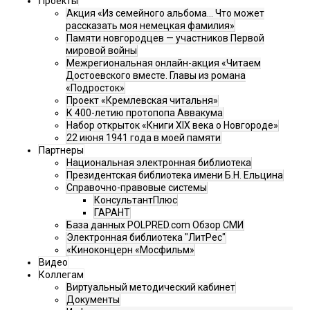
Проекты
Акция «Из семейного альбома... Что может
рассказать моя немецкая фамилия»
Памяти новгородцев — участников Первой
мировой войны
Межрегиональная онлайн-акция «Читаем
Достоевского вместе. Главы из романа
«Подросток»
Проект «Кремлевская читальня»
К 400-летию протопопа Аввакума
Набор открыток «Книги XIX века о Новгороде»
22 июня 1941 года в моей памяти
Партнеры
Национальная электронная библиотека
Президентская библиотека имени Б.Н. Ельцина
Справочно-правовые системы
КонсультантПлюс
ГАРАНТ
База данных POLPRED.com Обзор СМИ
Электронная библиотека "ЛитРес"
«Киноконцерн «Мосфильм»
Видео
Коллегам
Виртуальный методический кабинет
Документы