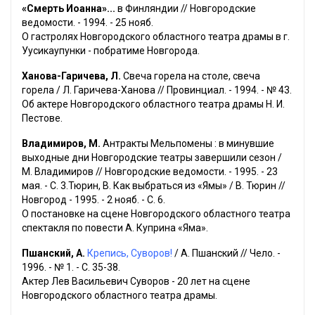
«Смерть Иоанна»...
в Финляндии // Новгородские
ведомости. - 1994. - 25 нояб.
О гастролях Новгородского областного театра драмы в г.
Уусикаупунки - побратиме Новгорода.
Ханова-Гаричева, Л.
Свеча горела на столе, свеча
горела / Л. Гаричева-Ханова // Провинциал. - 1994. - № 43.
Об актере Новгородского областного театра драмы Н. И.
Пестове.
Владимиров, М.
Антракты Мельпомены : в минувшие
выходные дни Новгородские театры завершили сезон /
М. Владимиров // Новгородские ведомости. - 1995. - 23
мая. - С. 3.Тюрин, В. Как выбраться из «Ямы» / В. Тюрин //
Новгород - 1995. - 2 нояб. - С. 6.
О постановке на сцене Новгородского областного театра
спектакля по повести А. Куприна «Яма».
Пшанский, А.
Крепись, Суворов!
/ А. Пшанский // Чело. -
1996. - № 1. - С. 35-38.
Актер Лев Васильевич Суворов - 20 лет на сцене
Новгородского областного театра драмы.