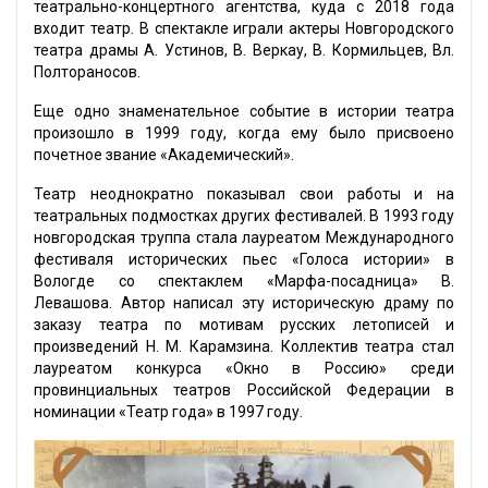
театрально-концертного агентства, куда с 2018 года
входит театр. В спектакле играли актеры Новгородского
театра драмы А. Устинов, В. Веркау, В. Кормильцев, Вл.
Полтораносов.
Еще одно знаменательное событие в истории театра
произошло в 1999 году, когда ему было присвоено
почетное звание «Академический».
Театр неоднократно показывал свои работы и на
театральных подмостках других фестивалей. В 1993 году
новгородская труппа стала лауреатом Международного
фестиваля исторических пьес «Голоса истории» в
Вологде со спектаклем «Марфа-посадница» В.
Левашова. Автор написал эту историческую драму по
заказу театра по мотивам русских летописей и
произведений Н. М. Карамзина. Коллектив театра стал
лауреатом конкурса «Окно в Россию» среди
провинциальных театров Российской Федерации в
номинации «Театр года» в 1997 году.