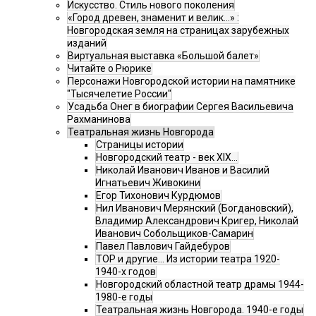
Искусство. Стиль нового поколения
«Город древен, знаменит и велик…» :
Новгородская земля на страницах зарубежных
изданий
Виртуальная выставка «Большой балет»
Читайте о Рюрике
Персонажи Новгородской истории на памятнике
"Тысячелетие России"
Усадьба Онег в биографии Сергея Васильевича
Рахманинова
Театральная жизнь Новгорода
Страницы истории
Новгородский театр - век XIX…
Николай Иванович Иванов и Василий
Игнатьевич Живокини
Егор Тихонович Курдюмов
Нил Иванович Мерянский (Богдановский),
Владимир Александрович Кригер, Николай
Иванович Собольщиков-Самарин
Павел Павлович Гайдебуров
ТОР и другие… Из истории театра 1920-
1940-х годов
Новгородский областной театр драмы 1944-
1980-е годы
Театральная жизнь Новгорода. 1940-е годы