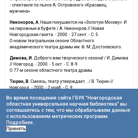
- спектакле по пьесе А. Островского «Красавец
мужчина».
Никоноров, А.
Наши покушаются на «Золотую Москву». И
на пирожные в буфете / А. Никоноров // Новая
Новгородская газета. - 2000. - 27 сент. - С. 5.
О новом театральном сезоне Областного
академического театра драмы им. Ф. М. Достоевского.
Димова, И.
Доброго вам творческого сезона! / И. Димова
// Новгород. - 2000. - 5 окт. - С. 8-9.
О 77-м сезоне областного театра драмы.
Тюрин, В.
Смеясь, театр утверждает... / В. Тюрин //
Новгород. - 2000. - 2 нояб. - С. 9.
Водевиль «Петербургское сватовство» на сцене
Во время посещения сайта ГБУК "Новгородская
Новгородского драмтеатра.
областная универсальная научная библиотека" вы
соглашаетесь с тем, что мы обрабатываем данные
Юртайкина, С.
Во власти моря и женщины / С. Юртайкина
с использованием метрических программ.
// Новгород. - 2000. - 16 нояб. - С. 9.
Подробнее...
О спектакле Новгородского академического театра
Принять
драмы им. Ф. М. Достоевского «Леди и адмирал».