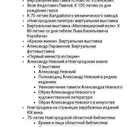
Виртуальная выставка «Слово об Успенском».
Яков Федотович Павлов. К 105-летию со дня
рождения героя
К 75-летию Валдайского механического завода
«Новгородская палитра» виртуальная выставка
Виртуальная выставка «Маловишерский волк». К
80-летию со дня гибели Льва Васильевича
Коробача»
«Краски жизни». Виртуальная выставка
Александр Парамонов. Виртуальная
фотовыставка
«Первый министр юстиции»
Александр Невский и Новгородская земля
О выставке
Александр Невский
Полководец Александр Невский в редких
изданиях
Увековечение памяти Александра Невского
Образ Александра Невского в
художественной литературе
Образ Александра Невского в искусстве
Новгородика на страницах зарубежных изданий
XIX века
75-летие Новгородской областной библиотеки
Время и лица областной библиотеки