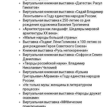
Виртуальная книжная выставка «Дагестан. Расул
Гамзатов»
Виртуальная книжная выставка «Садай Владимир
Леонтьевич» к Году единства народов России.
Виртуальная выставка к 250-летию со дня
рождения художника Василия Тропинина
«Архитектура как ландшафт. Шедевры мировой
архитектуры XX века».
«Малые народы большой страны»
Выставка «Подвиг Лёни Голикова: к 100-летию со
дня рождения Героя Советского Союза»
Книжная выставка «Русь непокоренная»
Виртуальная книжная выставка «Софрон и Семен
Даниловы»
«Творцы российской науки». Владимир
Николаевич Челомей
Виртуальная книжная выставка «Кузьма
Григорьевич Абрамов» к Году единства народов
России.
«Не только музы: женщины в литературном
процессе»
Виртуальная книжная выставка «Народы дружат
сказками»
Виртуальная выставка «МИФические
приключения»