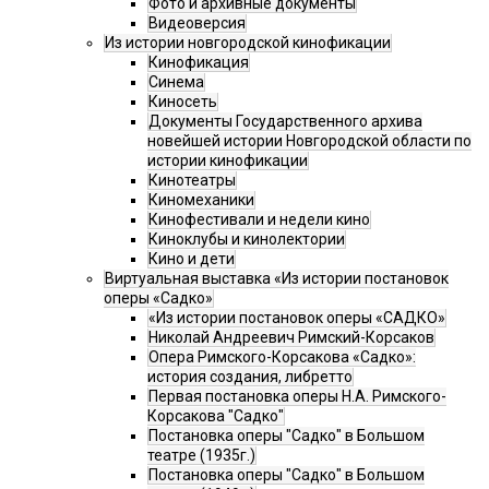
Фото и архивные документы
Видеоверсия
Из истории новгородской кинофикации
Кинофикация
Синема
Киносеть
Документы Государственного архива
новейшей истории Новгородской области по
истории кинофикации
Кинотеатры
Киномеханики
Кинофестивали и недели кино
Киноклубы и кинолектории
Кино и дети
Виртуальная выставка «Из истории постановок
оперы «Садко»
«Из истории постановок оперы «САДКО»
Николай Андреевич Римский-Корсаков
Опера Римского-Корсакова «Садко»:
история создания, либретто
Первая постановка оперы Н.А. Римского-
Корсакова "Садко"
Постановка оперы "Садко" в Большом
театре (1935г.)
Постановка оперы "Садко" в Большом