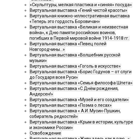
«Скульптуры, мелкая пластика и «синяя» посуда»
Виртуальная выставка «Гений чистой красоты»
Виртуальная книжно-иллюстративная выставка
«Теперь это гордость Боровичан»
Виртуальная выставка «Великая и неизвестная
война», к Дню памяти российских воинов,
погибших в Первой мировой войне 1914-1918 гг.
Виртуальная выставка «Певец полей
Новгородчины…»
Виртуальная выставка «Волшебник русской
музыки»
Виртуальная выставка «Гоголь в искусстве»
Виртуальная выставка «Борис Годунов – от слуги
до Государя всея Руси»
Виртуальная выставка «Семья философа Шпета»
Виртуальная выставка «С Днём рождения,
Андерсен!»
Виртуальная выставка «Музей и его создатели»
Виртуальная выставка «Поэма о лесах»
Виртуальная выставка « А.И. Мусин-Пушкин,
собиратель редкостей»
Виртуальная выставка «Крым в истории, культуре
и экономике России»
Освобождение
Виртуальная выставка «Живу здесь как в раю…»: