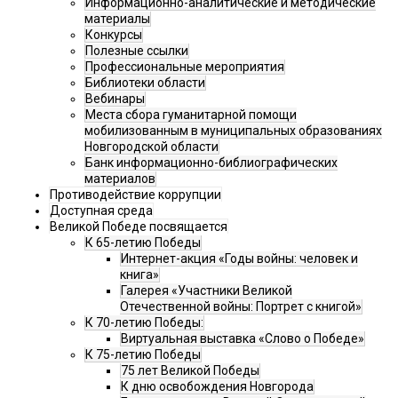
Информационно-аналитические и методические
материалы
Конкурсы
Полезные ссылки
Профессиональные мероприятия
Библиотеки области
Вебинары
Места сбора гуманитарной помощи
мобилизованным в муниципальных образованиях
Новгородской области
Банк информационно-библиографических
материалов
Противодействие коррупции
Доступная среда
Великой Победе посвящается
К 65-летию Победы
Интернет-акция «Годы войны: человек и
книга»
Галерея «Участники Великой
Отечественной войны: Портрет с книгой»
К 70-летию Победы:
Виртуальная выставка «Слово о Победе»
К 75-летию Победы
75 лет Великой Победы
К дню освобождения Новгорода