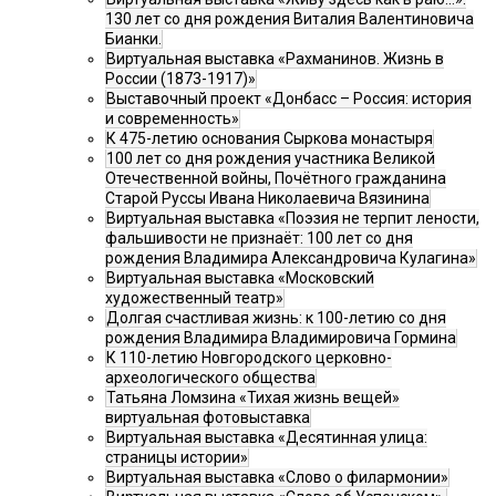
130 лет со дня рождения Виталия Валентиновича
Бианки.
Виртуальная выставка «Рахманинов. Жизнь в
России (1873-1917)»
Выставочный проект «Донбасс – Россия: история
и современность»
К 475-летию основания Сыркова монастыря
100 лет со дня рождения участника Великой
Отечественной войны, Почётного гражданина
Старой Руссы Ивана Николаевича Вязинина
Виртуальная выставка «Поэзия не терпит лености,
фальшивости не признаёт: 100 лет со дня
рождения Владимира Александровича Кулагина»
Виртуальная выставка «Московский
художественный театр»
Долгая счастливая жизнь: к 100-летию со дня
рождения Владимира Владимировича Гормина
К 110-летию Новгородского церковно-
археологического общества
Татьяна Ломзина «Тихая жизнь вещей»
виртуальная фотовыставка
Виртуальная выставка «Десятинная улица:
страницы истории»
Виртуальная выставка «Слово о филармонии»