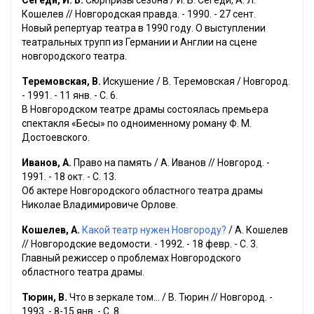
Сегеди, И. Б.
Сюрпризы сезона / И. Б. Сегеди, А. Л.
Кошелев // Новгородская правда. - 1990. - 27 сент.
Новый репертуар театра в 1990 году. О выступлении
театральных трупп из Германии и Англии на сцене
новгородского театра.
Теремовская, В.
Искушение / В. Теремовская / Новгород.
- 1991. - 11 янв. - С. 6.
В Новгородском театре драмы состоялась премьера
спектакля «Бесы» по одноименному роману Ф. М.
Достоевского.
Иванов, А.
Право на память / А. Иванов // Новгород. -
1991. - 18 окт. - С. 13.
Об актере Новгородского областного театра драмы
Николае Владимировиче Орлове.
Кошелев, А.
Какой театр нужен Новгороду?
/ А. Кошелев
// Новгородские ведомости. - 1992. - 18 февр. - С. 3.
Главный режиссер о проблемах Новгородского
областного театра драмы.
Тюрин, В.
Что в зеркале том... / В. Тюрин // Новгород. -
1993. - 8-15 янв. - С. 8.