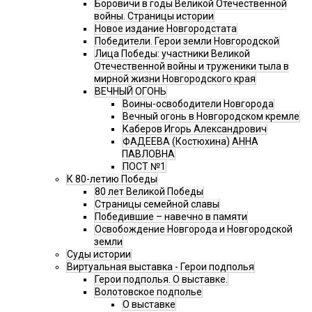
Боровичи в годы Великой Отечественной
войны. Страницы истории
Новое издание Новгородстата
Победители. Герои земли Новгородской
Лица Победы: участники Великой
Отечественной войны и труженики тыла в
мирной жизни Новгородского края
ВЕЧНЫЙ ОГОНЬ
Воины-освободители Новгорода
Вечный огонь в Новгородском кремле
Каберов Игорь Александрович
ФАДЕЕВА (Костюхина) АННА
ПАВЛОВНА
ПОСТ №1
К 80-летию Победы
80 лет Великой Победы
Страницы семейной славы
Победившие – навечно в памяти
Освобождение Новгорода и Новгородской
земли
Суды истории
Виртуальная выставка - Герои подполья
Герои подполья. О выставке.
Волотовское подполье
О выставке