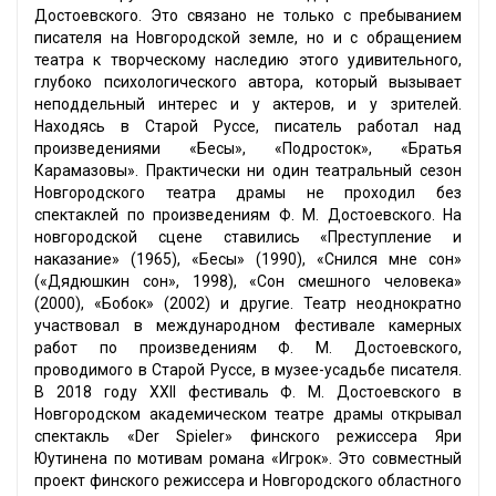
Достоевского. Это связано не только с пребыванием
писателя на Новгородской земле, но и с обращением
театра к творческому наследию этого удивительного,
глубоко психологического автора, который вызывает
неподдельный интерес и у актеров, и у зрителей.
Находясь в Старой Руссе, писатель работал над
произведениями «Бесы», «Подросток», «Братья
Карамазовы». Практически ни один театральный сезон
Новгородского театра драмы не проходил без
спектаклей по произведениям Ф. М. Достоевского. На
новгородской сцене ставились «Преступление и
наказание» (1965), «Бесы» (1990), «Снился мне сон»
(«Дядюшкин сон», 1998), «Сон смешного человека»
(2000), «Бобок» (2002) и другие. Театр неоднократно
участвовал в международном фестивале камерных
работ по произведениям Ф. М. Достоевского,
проводимого в Старой Руссе, в музее-усадьбе писателя.
В 2018 году XXII фестиваль Ф. М. Достоевского в
Новгородском академическом театре драмы открывал
спектакль «Der Spieler» финского режиссера Яри
Юутинена по мотивам романа «Игрок». Это совместный
проект финского режиссера и Новгородского областного