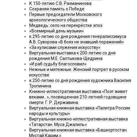
К 150-летию С.В. Рахманинова
Сохраняя память о Победе
Первые председатели Московского
археологического общества
Медведь: село на перекрёстке эпох
«Всемирный день музыки»
к 295-летию со дня рождения генералиссимуса
А.В. Суворова «В боях не знавший поражений»
«За кулисами служения искусству»
Виртуальная выставка к 200-летию со дня
рождения М.Е. Салтыкова-Щедрина
«И раб судьбу благословил»
Нежные и мятежные. Женский портрет в русском
искусстве
к 250-летию со дня рождения художника Василия
Тропинина
Книжно-иллюстративная выставка «Поэт живет
веками…», посвященная 210-летней годовщине
смерти Г. Р. Державина.
Виртуальная книжная выставка «Палитра России:
народы и культуры»
Виртуальная книжно-иллюстративная выставка
«Татарстан. Муса Джалиль»
Виртуальная книжная выставка «Башкортостан.
Мустай Карим.»