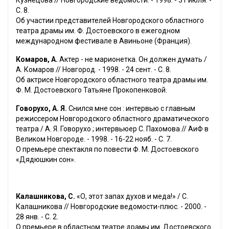
Кузнецова // Новгородские ведомости. - 1998. - 31 июля. -
С. 8.
Об участии представителей Новгородского областного
театра драмы им. Ф. Достоевского в ежегодном
международном фестивале в Авиньоне (Франция).
Комаров, А.
Актер - не марионетка. Он должен думать /
А. Комаров // Новгород. - 1998. - 24 сент. - С. 8.
Об актрисе Новгородского областного театра драмы им.
Ф. М. Достоевского Татьяне Прокопенковой.
Говорухо, А. Я.
Снился мне сон : интервью с главным
режиссером Новгородского областного драматического
театра / А. Я. Говорухо ; интервьюер С. Пахомова // АиФ в
Великом Новгороде. - 1998. - 16-22 нояб. - С. 7.
О премьере спектакля по повести Ф. М. Достоевского
«Дядюшкин сон».
Калашникова, С.
«О, этот запах духов и меда!» / С.
Калашникова // Новгородские ведомости-плюс. - 2000. -
28 янв. - С. 2.
О премьере в областном театре драмы им. Достоевского