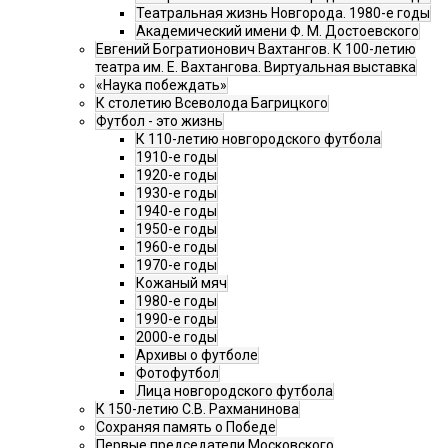
Театральная жизнь Новгорода. 1980-е годы
Академический имени Ф. М. Достоевского
Евгений Богратионович Вахтангов. К 100-летию
театра им. Е. Вахтангова. Виртуальная выставка
«Наука побеждать»
К столетию Всеволода Багрицкого
Футбол - это жизнь
К 110-летию новгородского футбола
1910-е годы
1920-е годы
1930-е годы
1940-е годы
1950-е годы
1960-е годы
1970-е годы
Кожаный мяч
1980-е годы
1990-е годы
2000-е годы
Архивы о футболе
Фотофутбол
Лица новгородского футбола
К 150-летию С.В. Рахманинова
Сохраняя память о Победе
Первые председатели Московского