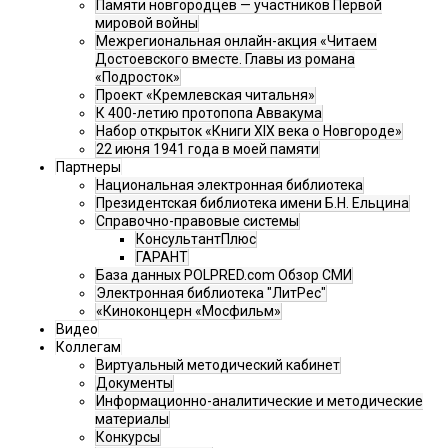
Памяти новгородцев — участников Первой
мировой войны
Межрегиональная онлайн-акция «Читаем
Достоевского вместе. Главы из романа
«Подросток»
Проект «Кремлевская читальня»
К 400-летию протопопа Аввакума
Набор открыток «Книги XIX века о Новгороде»
22 июня 1941 года в моей памяти
Партнеры
Национальная электронная библиотека
Президентская библиотека имени Б.Н. Ельцина
Справочно-правовые системы
КонсультантПлюс
ГАРАНТ
База данных POLPRED.com Обзор СМИ
Электронная библиотека "ЛитРес"
«Киноконцерн «Мосфильм»
Видео
Коллегам
Виртуальный методический кабинет
Документы
Информационно-аналитические и методические
материалы
Конкурсы