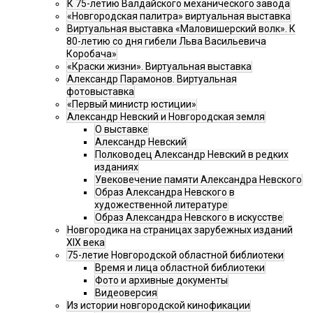
К 75-летию Валдайского механического завода
«Новгородская палитра» виртуальная выставка
Виртуальная выставка «Маловишерский волк». К
80-летию со дня гибели Льва Васильевича
Коробача»
«Краски жизни». Виртуальная выставка
Александр Парамонов. Виртуальная
фотовыставка
«Первый министр юстиции»
Александр Невский и Новгородская земля
О выставке
Александр Невский
Полководец Александр Невский в редких
изданиях
Увековечение памяти Александра Невского
Образ Александра Невского в
художественной литературе
Образ Александра Невского в искусстве
Новгородика на страницах зарубежных изданий
XIX века
75-летие Новгородской областной библиотеки
Время и лица областной библиотеки
Фото и архивные документы
Видеоверсия
Из истории новгородской кинофикации