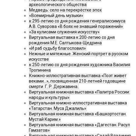
археологического общества
Медведь: село на перекрёстке эпох
«Всемирный день музыки»
к 295-летию со дня рождения генералиссимуса
А.В. Суворова «В боях не знавший поражений»
«За кулисами служения искусству»
Виртуальная выставка к 200-летию со дня
рождения М.Е. Салтыкова-Щедрина
«И раб судьбу благословил»
Нежные и мятежные. Женский портрет в русском
искусстве
к 250-летию со дня рождения художника Василия
Тропинина
Книжно-иллюстративная выставка «Поэт живет
веками…», посвященная 210-летней годовщине
смерти Г. Р. Державина.
Виртуальная книжная выставка «Палитра России:
народы и культуры»
Виртуальная книжно-иллюстративная выставка
«Татарстан. Муса Джалиль»
Виртуальная книжная выставка «Башкортостан.
Мустай Карим.»
Виртуальная книжная выставка «Дагестан. Расул
Гамзатов»
Виртуальная книжная выставка «Садай Владимир