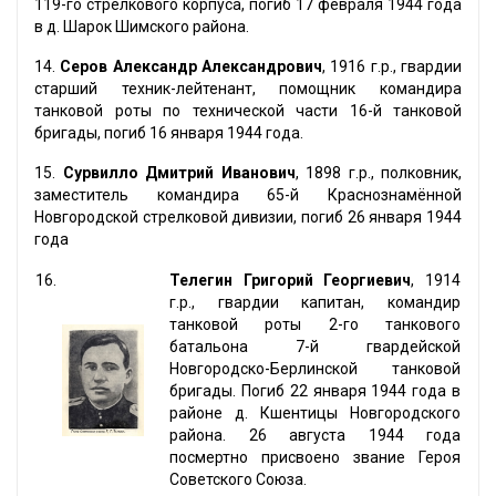
119-го стрелкового корпуса, погиб 17 февраля 1944 года
в д. Шарок Шимского района.
14.
Серов Александр Александрович
, 1916 г.р., гвардии
старший техник-лейтенант, помощник командира
танковой роты по технической части 16-й танковой
бригады, погиб 16 января 1944 года.
15.
Сурвилло Дмитрий Иванович
, 1898 г.р., полковник,
заместитель командира 65-й Краснознамённой
Новгородской стрелковой дивизии, погиб 26 января 1944
года
16.
Телегин Григорий Георгиевич
, 1914
г.р., гвардии капитан, командир
танковой роты 2-го танкового
батальона 7-й гвардейской
Новгородско-Берлинской танковой
бригады. Погиб 22 января 1944 года в
районе д. Кшентицы Новгородского
района. 26 августа 1944 года
посмертно присвоено звание Героя
Советского Союза.