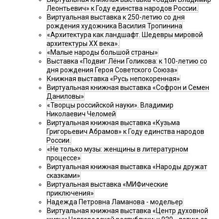
Леонтьевич» к Году единства народов России.
Виртуальная выставка к 250-летию со дня
рождения художника Василия Тропинина
«Архитектура как ландшафт. Шедевры мировой
архитектуры XX века».
«Малые народы большой страны»
Выставка «Подвиг Лёни Голикова: к 100-летию со
дня рождения Героя Советского Союза»
Книжная выставка «Русь непокоренная»
Виртуальная книжная выставка «Софрон и Семен
Даниловы»
«Творцы российской науки». Владимир
Николаевич Челомей
Виртуальная книжная выставка «Кузьма
Григорьевич Абрамов» к Году единства народов
России.
«Не только музы: женщины в литературном
процессе»
Виртуальная книжная выставка «Народы дружат
сказками»
Виртуальная выставка «МИФические
приключения»
Надежда Петровна Ламанова - модельер
Виртуальная книжная выставка «Центр духовной