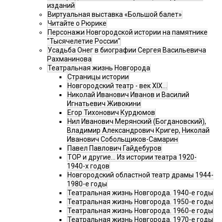
изданий
Виртуальная выставка «Большой балет»
Читайте о Рюрике
Персонажи Новгородской истории на памятнике
"Тысячелетие России"
Усадьба Онег в биографии Сергея Васильевича
Рахманинова
Театральная жизнь Новгорода
Страницы истории
Новгородский театр - век XIX…
Николай Иванович Иванов и Василий
Игнатьевич Живокини
Егор Тихонович Курдюмов
Нил Иванович Мерянский (Богдановский),
Владимир Александрович Кригер, Николай
Иванович Собольщиков-Самарин
Павел Павлович Гайдебуров
ТОР и другие… Из истории театра 1920-
1940-х годов
Новгородский областной театр драмы 1944-
1980-е годы
Театральная жизнь Новгорода. 1940-е годы
Театральная жизнь Новгорода. 1950-е годы
Театральная жизнь Новгорода. 1960-е годы
Театральная жизнь Новгорода. 1970-е годы