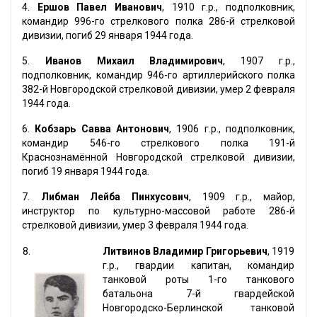
4.
Ершов Павел Иванович
, 1910 г.р., подполковник,
командир 996-го стрелкового полка 286-й стрелковой
дивизии, погиб 29 января 1944 года.
5.
Иванов Михаил Владимирович
, 1907 г.р.,
подполковник, командир 946-го артиллерийского полка
382-й Новгородской стрелковой дивизии, умер 2 февраля
1944 года.
6.
Кобзарь Савва Антонович
, 1906 г.р., подполковник,
командир 546-го стрелкового полка 191-й
Краснознамённой Новгородской стрелковой дивизии,
погиб 19 января 1944 года.
7.
Либман Лейба Пинхусович
, 1909 г.р., майор,
инструктор по культурно-массовой работе 286-й
стрелковой дивизии, умер 3 февраля 1944 года.
8.
Литвинов Владимир Григорьевич
, 1919
г.р., гвардии капитан, командир
танковой роты 1-го танкового
батальона 7-й гвардейской
Новгородско-Берлинской танковой