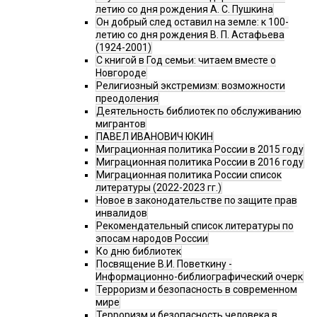
летию со дня рождения А. С. Пушкина
Он добрый след оставил на земле: к 100-
летию со дня рождения В. П. Астафьева
(1924-2001)
С книгой в Год семьи: читаем вместе о
Новгороде
Религиозный экстремизм: возможности
преодоления
Деятельность библиотек по обслуживанию
мигрантов
ПАВЕЛ ИВАНОВИЧ ЮКИН
Миграционная политика России в 2015 году
Миграционная политика России в 2016 году
Миграционная политика России список
литературы (2022-2023 гг.)
Новое в законодательстве по защите прав
инвалидов
Рекомендательный список литературы по
эпосам народов России
Ко дню библиотек
Посвящение В.И. Поветкину -
Информационно-библиографический очерк
Терроризм и безопасность в современном
мире
Терроризм и безопасность человека в