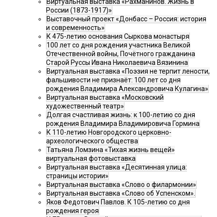
Виртуальная выставка «Рахманинов. Жизнь в
России (1873-1917)»
Выставочный проект «Донбасс – Россия: история
и современность»
К 475-летию основания Сыркова монастыря
100 лет со дня рождения участника Великой
Отечественной войны, Почётного гражданина
Старой Руссы Ивана Николаевича Вязинина
Виртуальная выставка «Поэзия не терпит лености,
фальшивости не признаёт: 100 лет со дня
рождения Владимира Александровича Кулагина»
Виртуальная выставка «Московский
художественный театр»
Долгая счастливая жизнь: к 100-летию со дня
рождения Владимира Владимировича Гормина
К 110-летию Новгородского церковно-
археологического общества
Татьяна Ломзина «Тихая жизнь вещей»
виртуальная фотовыставка
Виртуальная выставка «Десятинная улица:
страницы истории»
Виртуальная выставка «Слово о филармонии»
Виртуальная выставка «Слово об Успенском».
Яков Федотович Павлов. К 105-летию со дня
рождения героя