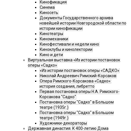
Кинофикация
Синема
Киносеть
Документы Государственного архива
новейшей истории Новгородской области по
истории кинофикации
Кинотеатры
Киномеханики
Кинофестивали и недели кино
Киноклубы и кинолектории
Кино и дети
Виртуальная выставка «Из истории постановок
оперы «Садко»
«Из истории постановок оперы «САДКО»
Николай Андреевич Римский-Корсаков
Опера Римского-Корсакова «Садко»:
история создания, либретто
Первая постановка оперы Н.А. Римского-
Корсакова "Садко"
Постановка оперы "Садко" в Большом
театре (1935г.)
Постановка оперы "Садко" в Большом
театре (1949г.)
Художники-декораторы
Державная династия. К 400-летию Дома