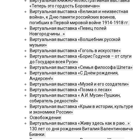
Виртуальная книжно-иллюстративная выставка
«Теперь это гордость Боровичан»
Виртуальная выставка «Великая и неизвестная
война», к Дню памяти российских воинов,
погибших в Первой мировой войне 1914-1918 гг.
Виртуальная выставка «Певец полей
Новгородчины…»
Виртуальная выставка «Волшебник русской
музыки»
Виртуальная выставка «Гоголь в искусстве»
Виртуальная выставка «Борис Годунов – от слуги
до Государя всея Руси»
Виртуальная выставка «Семья философа Шпета»
Виртуальная выставка «С Днём рождения,
Андерсен!»
Виртуальная выставка «Музей и его создатели»
Виртуальная выставка «Поэма о лесах»
Виртуальная выставка « А.И. Мусин-Пушкин,
собиратель редкостей»
Виртуальная выставка «Крым в истории, культуре
и экономике России»
Освобождение
Виртуальная выставка «Живу здесь как в раю…»:
130 лет со дня рождения Виталия Валентиновича
Бианки.