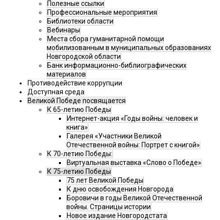
Полезные ссылки
Профессиональные мероприятия
Библиотеки области
Вебинары
Места сбора гуманитарной помощи
мобилизованным в муниципальных образованиях
Новгородской области
Банк информационно-библиографических
материалов
Противодействие коррупции
Доступная среда
Великой Победе посвящается
К 65-летию Победы
Интернет-акция «Годы войны: человек и
книга»
Галерея «Участники Великой
Отечественной войны: Портрет с книгой»
К 70-летию Победы:
Виртуальная выставка «Слово о Победе»
К 75-летию Победы
75 лет Великой Победы
К дню освобождения Новгорода
Боровичи в годы Великой Отечественной
войны. Страницы истории
Новое издание Новгородстата