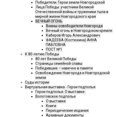
Победители. Герои земли Новгородской
Лица Победы: участники Великой
Отечественной войны и труженики тыла в
мирной жизни Новгородского края
ВЕЧНЫЙ ОГОНЬ
Воины-освободители Новгорода
Вечный огонь в Новгородском кремле
Каберов Игорь Александрович
ФАДЕЕВА (Костюхина) АННА
ПАВЛОВНА
ПОСТ №1
К 80-летию Победы
80 лет Великой Победы
Страницы семейной славы
Победившие – навечно в памяти
Освобождение Новгорода и Новгородской
земли
Суды истории
Виртуальная выставка - Герои подполья
Герои подполья. О выставке.
Волотовское подполье
О выставке
Книги
Периодические издания
Архивные документы