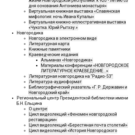
жизни Новгородской республики: к 920 - летию со
дня основания Антониева монастыря»
Виртуальная книжная выставка «Славянская
мифология: ночь Ивана Купалы»
Виртуальная книжно-иллюстративная выставка
«Чукотка. Юрий Рытхэу.»
Новгородика
Новгородика в электронном виде
Литературная карта
Книжные памятники
Краеведческие издания
Альманах «Новгородика»
Материалы конференции «НОВГОРОДСКОЕ
ЛИТЕРАТУРНОЕ КРАЕВЕДЕНИЕ...»
Литературная новгородика на "Радио-53"
Литература-аудиоформат
Библиографический указатель «Г. Р. Державин и
Новгородский край»
Региональный центр Президентской библиотеки имени
Б.Н. Ельцина
О центре
Цикл видеолекций «Феномен новгородской
реставрации»
Цикл видеолекций «Берестяная почта столетий»
Цикл видеолекций «История Новгородского