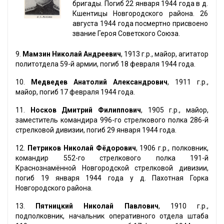
бригады. Погиб 22 января 1944 года в д.
Кшентицы Новгородского района. 26
августа 1944 года посмертно присвоено
звание Героя Советского Союза.
9.
Мамзин Николай Андреевич
, 1913 г.р., майор, агитатор
политотдела 59-й армии, погиб 18 февраля 1944 года.
10.
Медведев Анатолий Александрович
, 1911 г.р.,
майор, погиб 17 февраля 1944 года.
11.
Носков Дмитрий Филиппович
, 1905 г.р., майор,
заместитель командира 996-го стрелкового полка 286-й
стрелковой дивизии, погиб 29 января 1944 года.
12.
Петриков Николай Фёдорович
, 1906 г.р., полковник,
командир 552-го стрелкового полка 191-й
Краснознамённой Новгородской стрелковой дивизии,
погиб 19 января 1944 года у д. Пахотная Горка
Новгородского района.
13.
Пятницкий Николай Павлович
, 1910 г.р.,
подполковник, начальник оперативного отдела штаба