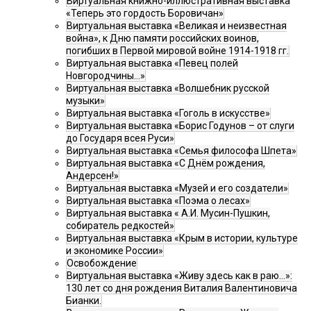
Виртуальная книжно-иллюстративная выставка
«Теперь это гордость Боровичан»
Виртуальная выставка «Великая и неизвестная
война», к Дню памяти российских воинов,
погибших в Первой мировой войне 1914-1918 гг.
Виртуальная выставка «Певец полей
Новгородчины…»
Виртуальная выставка «Волшебник русской
музыки»
Виртуальная выставка «Гоголь в искусстве»
Виртуальная выставка «Борис Годунов – от слуги
до Государя всея Руси»
Виртуальная выставка «Семья философа Шпета»
Виртуальная выставка «С Днём рождения,
Андерсен!»
Виртуальная выставка «Музей и его создатели»
Виртуальная выставка «Поэма о лесах»
Виртуальная выставка « А.И. Мусин-Пушкин,
собиратель редкостей»
Виртуальная выставка «Крым в истории, культуре
и экономике России»
Освобождение
Виртуальная выставка «Живу здесь как в раю…»:
130 лет со дня рождения Виталия Валентиновича
Бианки.