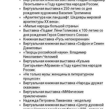
Леонтьевич» к Году единства народов России.
Виртуальная выставка к 250-летию со дня
рождения художника Василия Тропинина
«Архитектура как ландшафт. Шедевры мировой
архитектуры XX века».
«Малые народы большой страны»
Выставка «Подвиг Лёни Голикова: к 100-летию со
дня рождения Героя Советского Союза»
Книжная выставка «Русь непокоренная»
Виртуальная книжная выставка «Софрон и Семен
Даниловы»
«Творцы российской науки». Владимир
Николаевич Челомей
Виртуальная книжная выставка «Кузьма
Григорьевич Абрамов» к Году единства народов
России.
«Не только музы: женщины в литературном
процессе»
Виртуальная книжная выставка «Народы дружат
сказками»
Виртуальная выставка «МИФические
приключения»
Надежда Петровна Ламанова - модельер
Виртуальная книжная выставка «Центр духовной