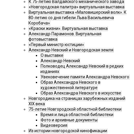
К 75-летию Валдайского механического завода
«Новгородская палитра» виртуальная выставка
Виртуальная выставка «Маловишерский волк». К
80-летию со дня гибели Льва Васильевича
Коробача»
«Краски жизни». Виртуальная выставка
Александр Парамонов. Виртуальная
фотовыставка
«Первый министр юстиции»
Александр Невский и Новгородская земля
О выставке
Александр Невский
Полководец Александр Невский в редких
изданиях
Увековечение памяти Александра Невского
Образ Александра Невского в
художественной литературе
Образ Александра Невского в искусстве
Новгородика на страницах зарубежных изданий
XIX века
75-летие Новгородской областной библиотеки
Время и лица областной библиотеки
Фото и архивные документы
Видеоверсия
Из истории новгородской кинофикации