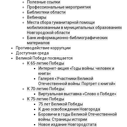
Полезные ссылки
Профессиональные мероприятия
Библиотеки области
Вебинары
Места сбора гуманитарной помощи
мобилизованным в муниципальных образованиях
Новгородской области
Банк информационно-библиографических
материалов
Противодействие коррупции
Доступная среда
Великой Победе посвящается
К 65-летию Победы
Интернет-акция «Годы войны: человек и
книга»
Галерея «Участники Великой
Отечественной войны: Портрет с книгой»
К 70-летию Победы:
Виртуальная выставка «Слово о Победе»
К 75-летию Победы
75 лет Великой Победы
К дню освобождения Новгорода
Боровичи в годы Великой Отечественной
войны. Страницы истории
Новое издание Новгородстата