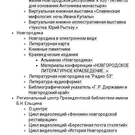
жизни Новгородской республики: к 920 - летию со
дня основания Антониева монастыря»
Виртуальная книжная выставка «Славянская
мифология: ночь Ивана Купалы»
Виртуальная книжно-иллюстративная выставка
«Чукотка. Юрий Рытхэу.»
Новгородика
Новгородика в электронном виде
Литературная карта
Книжные памятники
Краеведческие издания
Альманах «Новгородика»
Материалы конференции «НОВГОРОДСКОЕ
ЛИТЕРАТУРНОЕ КРАЕВЕДЕНИЕ...»
Литературная новгородика на "Радио-53"
Литература-аудиоформат
Библиографический указатель «Г. Р. Державин и
Новгородский край»
Региональный центр Президентской библиотеки имени
Б.Н. Ельцина
О центре
Цикл видеолекций «Феномен новгородской
реставрации»
Цикл видеолекций «Берестяная почта столетий»
Цикл видеолекций «История Новгородского