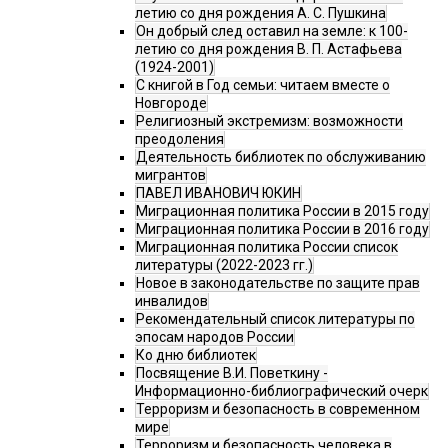
летию со дня рождения А. С. Пушкина
Он добрый след оставил на земле: к 100-
летию со дня рождения В. П. Астафьева
(1924-2001)
С книгой в Год семьи: читаем вместе о
Новгороде
Религиозный экстремизм: возможности
преодоления
Деятельность библиотек по обслуживанию
мигрантов
ПАВЕЛ ИВАНОВИЧ ЮКИН
Миграционная политика России в 2015 году
Миграционная политика России в 2016 году
Миграционная политика России список
литературы (2022-2023 гг.)
Новое в законодательстве по защите прав
инвалидов
Рекомендательный список литературы по
эпосам народов России
Ко дню библиотек
Посвящение В.И. Поветкину -
Информационно-библиографический очерк
Терроризм и безопасность в современном
мире
Терроризм и безопасность человека в