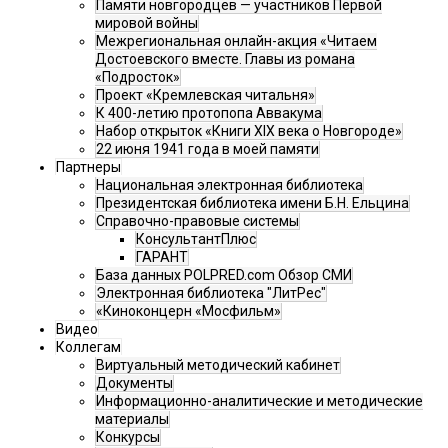
Памяти новгородцев — участников Первой
мировой войны
Межрегиональная онлайн-акция «Читаем
Достоевского вместе. Главы из романа
«Подросток»
Проект «Кремлевская читальня»
К 400-летию протопопа Аввакума
Набор открыток «Книги XIX века о Новгороде»
22 июня 1941 года в моей памяти
Партнеры
Национальная электронная библиотека
Президентская библиотека имени Б.Н. Ельцина
Справочно-правовые системы
КонсультантПлюс
ГАРАНТ
База данных POLPRED.com Обзор СМИ
Электронная библиотека "ЛитРес"
«Киноконцерн «Мосфильм»
Видео
Коллегам
Виртуальный методический кабинет
Документы
Информационно-аналитические и методические
материалы
Конкурсы