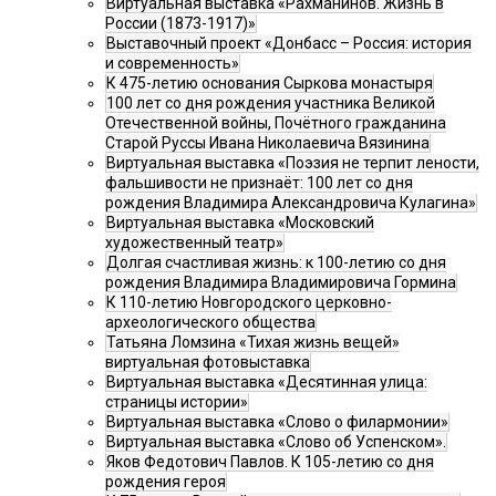
Виртуальная выставка «Рахманинов. Жизнь в
России (1873-1917)»
Выставочный проект «Донбасс – Россия: история
и современность»
К 475-летию основания Сыркова монастыря
100 лет со дня рождения участника Великой
Отечественной войны, Почётного гражданина
Старой Руссы Ивана Николаевича Вязинина
Виртуальная выставка «Поэзия не терпит лености,
фальшивости не признаёт: 100 лет со дня
рождения Владимира Александровича Кулагина»
Виртуальная выставка «Московский
художественный театр»
Долгая счастливая жизнь: к 100-летию со дня
рождения Владимира Владимировича Гормина
К 110-летию Новгородского церковно-
археологического общества
Татьяна Ломзина «Тихая жизнь вещей»
виртуальная фотовыставка
Виртуальная выставка «Десятинная улица:
страницы истории»
Виртуальная выставка «Слово о филармонии»
Виртуальная выставка «Слово об Успенском».
Яков Федотович Павлов. К 105-летию со дня
рождения героя