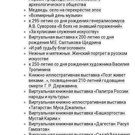
археологического общества
Медведь: село на перекрёстке эпох
«Всемирный день музыки»
к 295-летию со дня рождения генералиссимуса
А.В. Суворова «В боях не знавший поражений»
«За кулисами служения искусству»
Виртуальная выставка к 200-летию со дня
рождения М.Е. Салтыкова-Щедрина
«И раб судьбу благословил»
Нежные и мятежные. Женский портрет в русском
искусстве
к 250-летию со дня рождения художника Василия
Тропинина
Книжно-иллюстративная выставка «Поэт живет
веками…», посвященная 210-летней годовщине
смерти Г. Р. Державина.
Виртуальная книжная выставка «Палитра России:
народы и культуры»
Виртуальная книжно-иллюстративная выставка
«Татарстан. Муса Джалиль»
Виртуальная книжная выставка «Башкортостан.
Мустай Карим.»
Виртуальная книжная выставка «Дагестан. Расул
Гамзатов»
Виртуальная книжная выставка «Садай Владимир