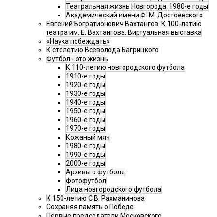
Театральная жизнь Новгорода. 1980-е годы
Академический имени Ф. М. Достоевского
Евгений Богратионович Вахтангов. К 100-летию
театра им. Е. Вахтангова. Виртуальная выставка
«Наука побеждать»
К столетию Всеволода Багрицкого
Футбол - это жизнь
К 110-летию новгородского футбола
1910-е годы
1920-е годы
1930-е годы
1940-е годы
1950-е годы
1960-е годы
1970-е годы
Кожаный мяч
1980-е годы
1990-е годы
2000-е годы
Архивы о футболе
Фотофутбол
Лица новгородского футбола
К 150-летию С.В. Рахманинова
Сохраняя память о Победе
Первые председатели Московского