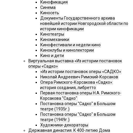
Кинофикация
Синема
Киносеть
Документы Государственного архива
новейшей истории Новгородской области по
истории кинофикации
Кинотеатры
Киномеханики
Кинофестивали и недели кино
Киноклубы и кинолектории
Кино и дети
Виртуальная выставка «Из истории постановок
оперы «Садко»
«Из истории постановок оперы «САДКО»
Николай Андреевич Римский-Корсаков
Опера Римского-Корсакова «Садко»:
история создания, либретто
Первая постановка оперы Н.А. Римского-
Корсакова "Садко"
Постановка оперы "Садко" в Большом
театре (1935г.)
Постановка оперы "Садко" в Большом
театре (1949г.)
Художники-декораторы
Державная династия. К 400-летию Дома