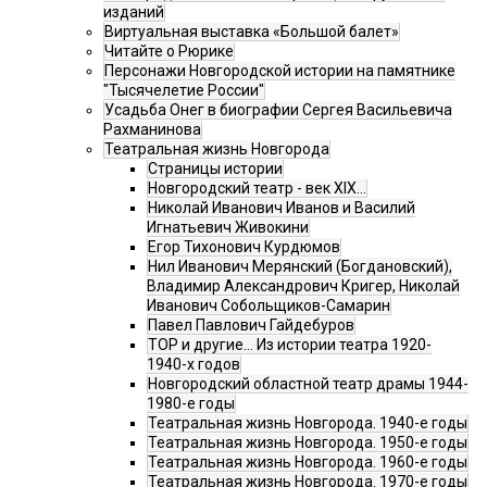
изданий
Виртуальная выставка «Большой балет»
Читайте о Рюрике
Персонажи Новгородской истории на памятнике
"Тысячелетие России"
Усадьба Онег в биографии Сергея Васильевича
Рахманинова
Театральная жизнь Новгорода
Страницы истории
Новгородский театр - век XIX…
Николай Иванович Иванов и Василий
Игнатьевич Живокини
Егор Тихонович Курдюмов
Нил Иванович Мерянский (Богдановский),
Владимир Александрович Кригер, Николай
Иванович Собольщиков-Самарин
Павел Павлович Гайдебуров
ТОР и другие… Из истории театра 1920-
1940-х годов
Новгородский областной театр драмы 1944-
1980-е годы
Театральная жизнь Новгорода. 1940-е годы
Театральная жизнь Новгорода. 1950-е годы
Театральная жизнь Новгорода. 1960-е годы
Театральная жизнь Новгорода. 1970-е годы