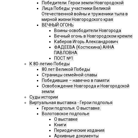
Победители. Герои земли Новгородской
Лица Победы: участники Великой
Отечественной войны и труженики тыла в
мирной жизни Новгородского края
ВЕЧНЫЙ ОГОНЬ
Воины-освободители Новгорода
Вечный огонь в Новгородском кремле
Каберов Игорь Александрович
ФАДЕЕВА (Костюхина) АННА
ПАВЛОВНА
ПОСТ №1
К 80-летию Победы
80 лет Великой Победы
Страницы семейной славы
Победившие – навечно в памяти
Освобождение Новгорода и Новгородской
земли
Суды истории
Виртуальная выставка - Герои подполья
Герои подполья. О выставке.
Волотовское подполье
О выставке
Книги
Периодические издания
Архивные документы