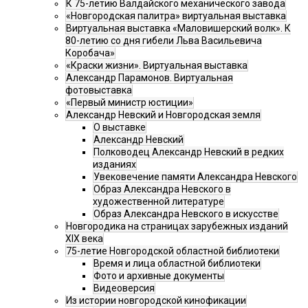
К 75-летию Валдайского механического завода
«Новгородская палитра» виртуальная выставка
Виртуальная выставка «Маловишерский волк». К
80-летию со дня гибели Льва Васильевича
Коробача»
«Краски жизни». Виртуальная выставка
Александр Парамонов. Виртуальная
фотовыставка
«Первый министр юстиции»
Александр Невский и Новгородская земля
О выставке
Александр Невский
Полководец Александр Невский в редких
изданиях
Увековечение памяти Александра Невского
Образ Александра Невского в
художественной литературе
Образ Александра Невского в искусстве
Новгородика на страницах зарубежных изданий
XIX века
75-летие Новгородской областной библиотеки
Время и лица областной библиотеки
Фото и архивные документы
Видеоверсия
Из истории новгородской кинофикации