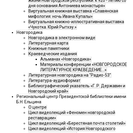
жизни Новгородской республики: к 920 - летию со
дня основания Антониева монастыря»
Виртуальная книжная выставка «Славянская
мифология: ночь Ивана Купалы»
Виртуальная книжно-иллюстративная выставка
«Чукотка. Юрий Рытхэу.»
Новгородика
Новгородика в электронном виде
Литературная карта
Книжные памятники
Краеведческие издания
Альманах «Новгородика»
Материалы конференции «НОВГОРОДСКОЕ
ЛИТЕРАТУРНОЕ КРАЕВЕДЕНИЕ...»
Литературная новгородика на "Радио-53"
Литература-аудиоформат
Библиографический указатель «Г. Р. Державин и
Новгородский край»
Региональный центр Президентской библиотеки имени
Б.Н. Ельцина
О центре
Цикл видеолекций «Феномен новгородской
реставрации»
Цикл видеолекций «Берестяная почта столетий»
Цикл видеолекций «История Новгородского