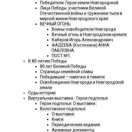
Победители. Герои земли Новгородской
Лица Победы: участники Великой
Отечественной войны и труженики тыла в
мирной жизни Новгородского края
ВЕЧНЫЙ ОГОНЬ
Воины-освободители Новгорода
Вечный огонь в Новгородском кремле
Каберов Игорь Александрович
ФАДЕЕВА (Костюхина) АННА
ПАВЛОВНА
ПОСТ №1
К 80-летию Победы
80 лет Великой Победы
Страницы семейной славы
Победившие – навечно в памяти
Освобождение Новгорода и Новгородской
земли
Суды истории
Виртуальная выставка - Герои подполья
Герои подполья. О выставке.
Волотовское подполье
О выставке
Книги
Периодические издания
Архивные документы