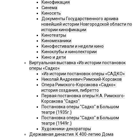
Кинофикация
Синема
Киносеть
Документы Государственного архива
новейшей истории Новгородской области по
истории кинофикации
Кинотеатры
Киномеханики
Кинофестивали и недели кино
Киноклубы и кинолектории
Кино и дети
Виртуальная выставка «Из истории постановок
оперы «Садко»
«Из истории постановок оперы «САДКО»
Николай Андреевич Римский-Корсаков
Опера Римского-Корсакова «Садко»:
история создания, либретто
Первая постановка оперы Н.А. Римского-
Корсакова "Садко"
Постановка оперы "Садко" в Большом
театре (1935г.)
Постановка оперы "Садко" в Большом
театре (1949г.)
Художники-декораторы
Державная династия. К 400-летию Дома