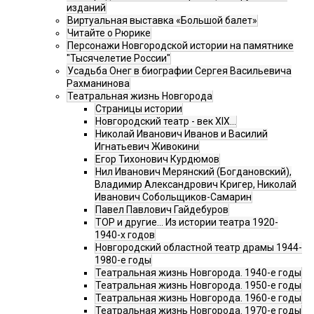
изданий
Виртуальная выставка «Большой балет»
Читайте о Рюрике
Персонажи Новгородской истории на памятнике
"Тысячелетие России"
Усадьба Онег в биографии Сергея Васильевича
Рахманинова
Театральная жизнь Новгорода
Страницы истории
Новгородский театр - век XIX…
Николай Иванович Иванов и Василий
Игнатьевич Живокини
Егор Тихонович Курдюмов
Нил Иванович Мерянский (Богдановский),
Владимир Александрович Кригер, Николай
Иванович Собольщиков-Самарин
Павел Павлович Гайдебуров
ТОР и другие… Из истории театра 1920-
1940-х годов
Новгородский областной театр драмы 1944-
1980-е годы
Театральная жизнь Новгорода. 1940-е годы
Театральная жизнь Новгорода. 1950-е годы
Театральная жизнь Новгорода. 1960-е годы
Театральная жизнь Новгорода. 1970-е годы