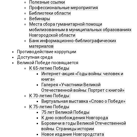
Полезные ссылки
Профессиональные мероприятия
Библиотеки области
Вебинары
Места сбора гуманитарной помощи
мобилизованным в муниципальных образованиях
Новгородской области
Банк информационно-библиографических
материалов
Противодействие коррупции
Доступная среда
Великой Победе посвящается
К 65-летию Победы
Интернет-акция «Годы войны: человек и
книга»
Галерея «Участники Великой
Отечественной войны: Портрет с книгой»
К 70-летию Победы:
Виртуальная выставка «Слово о Победе»
К 75-летию Победы
75 лет Великой Победы
К дню освобождения Новгорода
Боровичи в годы Великой Отечественной
войны. Страницы истории
Новое издание Новгородстата