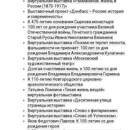
Виртуальная выставка «Рахманинов. Жизнь в
России (1873-1917)»
Выставочный проект «Донбасс – Россия: история
и современность»
К 475-летию основания Сыркова монастыря
100 лет со дня рождения участника Великой
Отечественной войны, Почётного гражданина
Старой Руссы Ивана Николаевича Вязинина
Виртуальная выставка «Поэзия не терпит лености,
фальшивости не признаёт: 100 лет со дня
рождения Владимира Александровича Кулагина»
Виртуальная выставка «Московский
художественный театр»
Долгая счастливая жизнь: к 100-летию со дня
рождения Владимира Владимировича Гормина
К 110-летию Новгородского церковно-
археологического общества
Татьяна Ломзина «Тихая жизнь вещей»
виртуальная фотовыставка
Виртуальная выставка «Десятинная улица:
страницы истории»
Виртуальная выставка «Слово о филармонии»
Виртуальная выставка «Слово об Успенском».
Яков Федотович Павлов. К 105-летию со дня
рождения героя