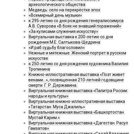
археологического общества
Медведь: село на перекрёстке эпох
«Всемирный день музыки»
к 295-летию со дня рождения генералиссимуса
А.В. Суворова «В боях не знавший поражений»
«За кулисами служения искусству»
Виртуальная выставка к 200-летию со дня
рождения М.Е. Салтыкова-Щедрина
«И раб судьбу благословил»
Нежные и мятежные. Женский портрет в русском
искусстве
к 250-летию со дня рождения художника Василия
Тропинина
Книжно-иллюстративная выставка «Поэт живет
веками…», посвященная 210-летней годовщине
смерти Г. Р. Державина.
Виртуальная книжная выставка «Палитра России:
народы и культуры»
Виртуальная книжно-иллюстративная выставка
«Татарстан. Муса Джалиль»
Виртуальная книжная выставка «Башкортостан.
Мустай Карим.»
Виртуальная книжная выставка «Дагестан. Расул
Гамзатов»
Виртуальная книжная выставка «Садай Владимир