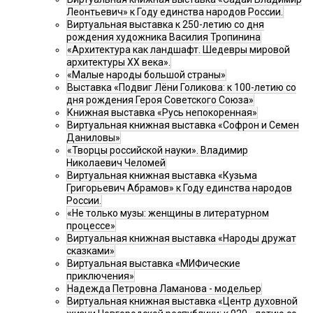
Леонтьевич» к Году единства народов России.
Виртуальная выставка к 250-летию со дня
рождения художника Василия Тропинина
«Архитектура как ландшафт. Шедевры мировой
архитектуры XX века».
«Малые народы большой страны»
Выставка «Подвиг Лёни Голикова: к 100-летию со
дня рождения Героя Советского Союза»
Книжная выставка «Русь непокоренная»
Виртуальная книжная выставка «Софрон и Семен
Даниловы»
«Творцы российской науки». Владимир
Николаевич Челомей
Виртуальная книжная выставка «Кузьма
Григорьевич Абрамов» к Году единства народов
России.
«Не только музы: женщины в литературном
процессе»
Виртуальная книжная выставка «Народы дружат
сказками»
Виртуальная выставка «МИФические
приключения»
Надежда Петровна Ламанова - модельер
Виртуальная книжная выставка «Центр духовной