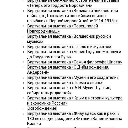
Виртуальная книжно-иллюстративная выставка
«Теперь это гордость Боровичан»
Виртуальная выставка «Великая и неизвестная
война», к Дню памяти российских воинов,
погибших в Первой мировой войне 1914-1918 гг.
Виртуальная выставка «Певец полей
Новгородчины…»
Виртуальная выставка «Волшебник русской
музыки»
Виртуальная выставка «Гоголь в искусстве»
Виртуальная выставка «Борис Годунов – от слуги
до Государя всея Руси»
Виртуальная выставка «Семья философа Шпета»
Виртуальная выставка «С Днём рождения,
Андерсен!»
Виртуальная выставка «Музей и его создатели»
Виртуальная выставка «Поэма о лесах»
Виртуальная выставка « А.И. Мусин-Пушкин,
собиратель редкостей»
Виртуальная выставка «Крым в истории, культуре
и экономике России»
Освобождение
Виртуальная выставка «Живу здесь как в раю…»:
130 лет со дня рождения Виталия Валентиновича
Бианки.