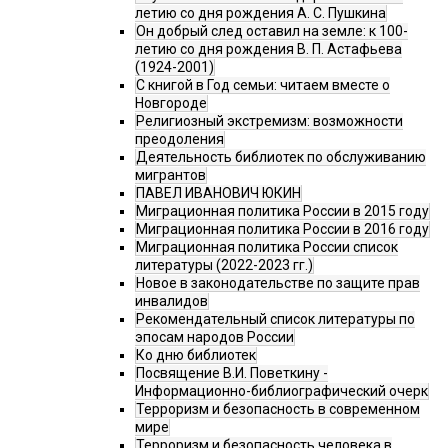
летию со дня рождения А. С. Пушкина
Он добрый след оставил на земле: к 100-
летию со дня рождения В. П. Астафьева
(1924-2001)
С книгой в Год семьи: читаем вместе о
Новгороде
Религиозный экстремизм: возможности
преодоления
Деятельность библиотек по обслуживанию
мигрантов
ПАВЕЛ ИВАНОВИЧ ЮКИН
Миграционная политика России в 2015 году
Миграционная политика России в 2016 году
Миграционная политика России список
литературы (2022-2023 гг.)
Новое в законодательстве по защите прав
инвалидов
Рекомендательный список литературы по
эпосам народов России
Ко дню библиотек
Посвящение В.И. Поветкину -
Информационно-библиографический очерк
Терроризм и безопасность в современном
мире
Терроризм и безопасность человека в