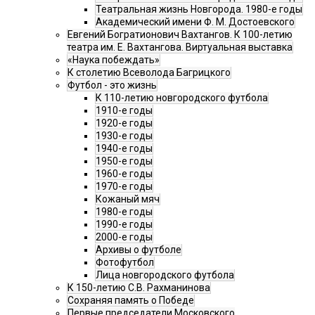
Театральная жизнь Новгорода. 1980-е годы
Академический имени Ф. М. Достоевского
Евгений Богратионович Вахтангов. К 100-летию
театра им. Е. Вахтангова. Виртуальная выставка
«Наука побеждать»
К столетию Всеволода Багрицкого
Футбол - это жизнь
К 110-летию новгородского футбола
1910-е годы
1920-е годы
1930-е годы
1940-е годы
1950-е годы
1960-е годы
1970-е годы
Кожаный мяч
1980-е годы
1990-е годы
2000-е годы
Архивы о футболе
Фотофутбол
Лица новгородского футбола
К 150-летию С.В. Рахманинова
Сохраняя память о Победе
Первые председатели Московского