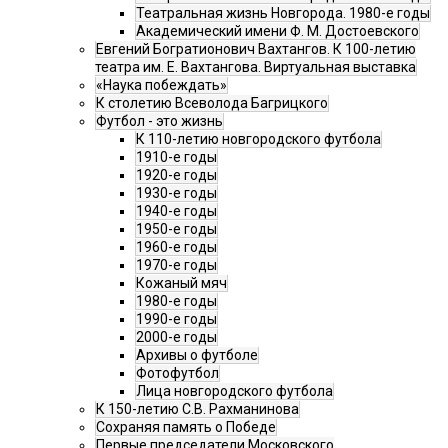
Театральная жизнь Новгорода. 1980-е годы
Академический имени Ф. М. Достоевского
Евгений Богратионович Вахтангов. К 100-летию
театра им. Е. Вахтангова. Виртуальная выставка
«Наука побеждать»
К столетию Всеволода Багрицкого
Футбол - это жизнь
К 110-летию новгородского футбола
1910-е годы
1920-е годы
1930-е годы
1940-е годы
1950-е годы
1960-е годы
1970-е годы
Кожаный мяч
1980-е годы
1990-е годы
2000-е годы
Архивы о футболе
Фотофутбол
Лица новгородского футбола
К 150-летию С.В. Рахманинова
Сохраняя память о Победе
Первые председатели Московского