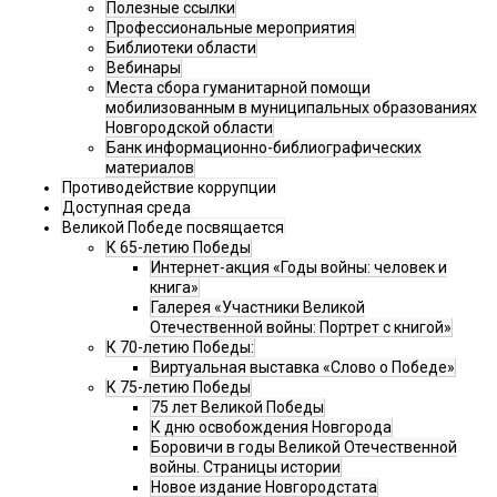
Полезные ссылки
Профессиональные мероприятия
Библиотеки области
Вебинары
Места сбора гуманитарной помощи
мобилизованным в муниципальных образованиях
Новгородской области
Банк информационно-библиографических
материалов
Противодействие коррупции
Доступная среда
Великой Победе посвящается
К 65-летию Победы
Интернет-акция «Годы войны: человек и
книга»
Галерея «Участники Великой
Отечественной войны: Портрет с книгой»
К 70-летию Победы:
Виртуальная выставка «Слово о Победе»
К 75-летию Победы
75 лет Великой Победы
К дню освобождения Новгорода
Боровичи в годы Великой Отечественной
войны. Страницы истории
Новое издание Новгородстата