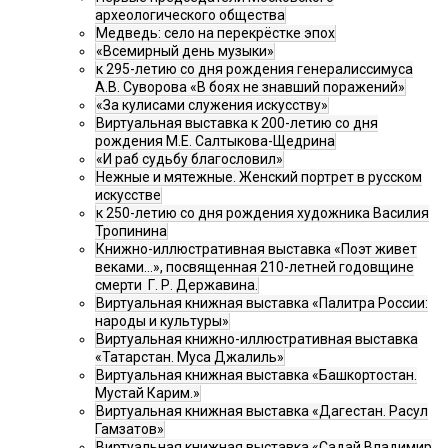
археологического общества
Медведь: село на перекрёстке эпох
«Всемирный день музыки»
к 295-летию со дня рождения генералиссимуса
А.В. Суворова «В боях не знавший поражений»
«За кулисами служения искусству»
Виртуальная выставка к 200-летию со дня
рождения М.Е. Салтыкова-Щедрина
«И раб судьбу благословил»
Нежные и мятежные. Женский портрет в русском
искусстве
к 250-летию со дня рождения художника Василия
Тропинина
Книжно-иллюстративная выставка «Поэт живет
веками…», посвященная 210-летней годовщине
смерти Г. Р. Державина.
Виртуальная книжная выставка «Палитра России:
народы и культуры»
Виртуальная книжно-иллюстративная выставка
«Татарстан. Муса Джалиль»
Виртуальная книжная выставка «Башкортостан.
Мустай Карим.»
Виртуальная книжная выставка «Дагестан. Расул
Гамзатов»
Виртуальная книжная выставка «Садай Владимир