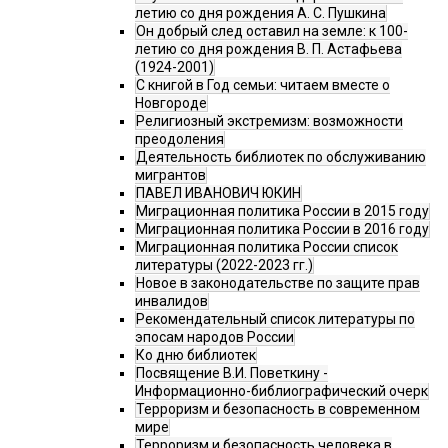
летию со дня рождения А. С. Пушкина
Он добрый след оставил на земле: к 100-
летию со дня рождения В. П. Астафьева
(1924-2001)
С книгой в Год семьи: читаем вместе о
Новгороде
Религиозный экстремизм: возможности
преодоления
Деятельность библиотек по обслуживанию
мигрантов
ПАВЕЛ ИВАНОВИЧ ЮКИН
Миграционная политика России в 2015 году
Миграционная политика России в 2016 году
Миграционная политика России список
литературы (2022-2023 гг.)
Новое в законодательстве по защите прав
инвалидов
Рекомендательный список литературы по
эпосам народов России
Ко дню библиотек
Посвящение В.И. Поветкину -
Информационно-библиографический очерк
Терроризм и безопасность в современном
мире
Терроризм и безопасность человека в