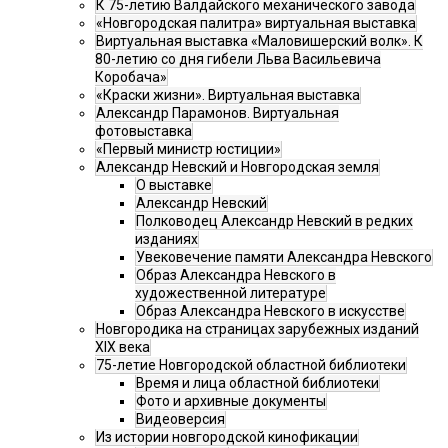
К 75-летию Валдайского механического завода
«Новгородская палитра» виртуальная выставка
Виртуальная выставка «Маловишерский волк». К
80-летию со дня гибели Льва Васильевича
Коробача»
«Краски жизни». Виртуальная выставка
Александр Парамонов. Виртуальная
фотовыставка
«Первый министр юстиции»
Александр Невский и Новгородская земля
О выставке
Александр Невский
Полководец Александр Невский в редких
изданиях
Увековечение памяти Александра Невского
Образ Александра Невского в
художественной литературе
Образ Александра Невского в искусстве
Новгородика на страницах зарубежных изданий
XIX века
75-летие Новгородской областной библиотеки
Время и лица областной библиотеки
Фото и архивные документы
Видеоверсия
Из истории новгородской кинофикации