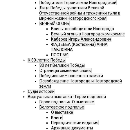
Победители. Герои земли Новгородской
Лица Победы: участники Великой
Отечественной войны и труженики тыла в
мирной жизни Новгородского края
ВЕЧНЫЙ ОГОНЬ
Воины-освободители Новгорода
Вечный огонь в Новгородском кремле
Каберов Игорь Александрович
ФАДЕЕВА (Костюхина) АННА
ПАВЛОВНА
ПОСТ №1
К 80-летию Победы
80 лет Великой Победы
Страницы семейной славы
Победившие – навечно в памяти
Освобождение Новгорода и Новгородской
земли
Суды истории
Виртуальная выставка - Герои подполья
Герои подполья. О выставке.
Волотовское подполье
О выставке
Книги
Периодические издания
Архивные документы