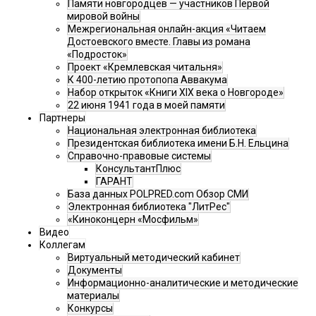
Памяти новгородцев — участников Первой
мировой войны
Межрегиональная онлайн-акция «Читаем
Достоевского вместе. Главы из романа
«Подросток»
Проект «Кремлевская читальня»
К 400-летию протопопа Аввакума
Набор открыток «Книги XIX века о Новгороде»
22 июня 1941 года в моей памяти
Партнеры
Национальная электронная библиотека
Президентская библиотека имени Б.Н. Ельцина
Справочно-правовые системы
КонсультантПлюс
ГАРАНТ
База данных POLPRED.com Обзор СМИ
Электронная библиотека "ЛитРес"
«Киноконцерн «Мосфильм»
Видео
Коллегам
Виртуальный методический кабинет
Документы
Информационно-аналитические и методические
материалы
Конкурсы