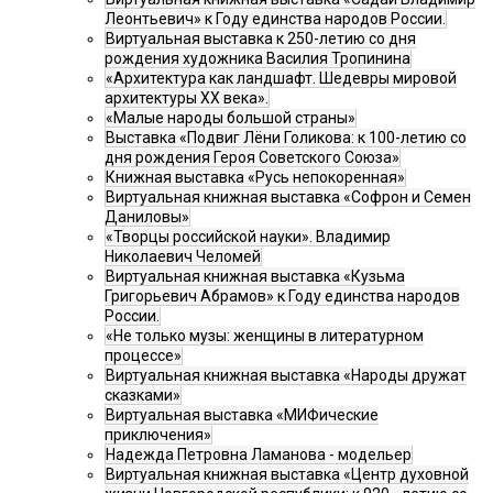
Леонтьевич» к Году единства народов России.
Виртуальная выставка к 250-летию со дня
рождения художника Василия Тропинина
«Архитектура как ландшафт. Шедевры мировой
архитектуры XX века».
«Малые народы большой страны»
Выставка «Подвиг Лёни Голикова: к 100-летию со
дня рождения Героя Советского Союза»
Книжная выставка «Русь непокоренная»
Виртуальная книжная выставка «Софрон и Семен
Даниловы»
«Творцы российской науки». Владимир
Николаевич Челомей
Виртуальная книжная выставка «Кузьма
Григорьевич Абрамов» к Году единства народов
России.
«Не только музы: женщины в литературном
процессе»
Виртуальная книжная выставка «Народы дружат
сказками»
Виртуальная выставка «МИФические
приключения»
Надежда Петровна Ламанова - модельер
Виртуальная книжная выставка «Центр духовной