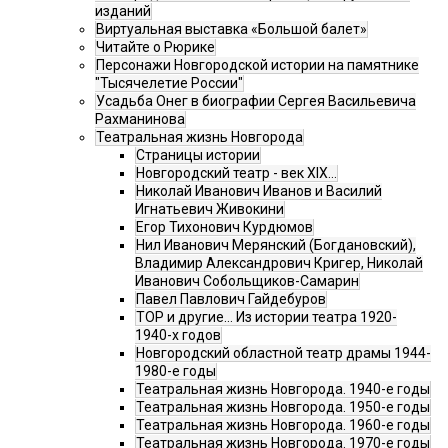
изданий
Виртуальная выставка «Большой балет»
Читайте о Рюрике
Персонажи Новгородской истории на памятнике
"Тысячелетие России"
Усадьба Онег в биографии Сергея Васильевича
Рахманинова
Театральная жизнь Новгорода
Страницы истории
Новгородский театр - век XIX…
Николай Иванович Иванов и Василий
Игнатьевич Живокини
Егор Тихонович Курдюмов
Нил Иванович Мерянский (Богдановский),
Владимир Александрович Кригер, Николай
Иванович Собольщиков-Самарин
Павел Павлович Гайдебуров
ТОР и другие… Из истории театра 1920-
1940-х годов
Новгородский областной театр драмы 1944-
1980-е годы
Театральная жизнь Новгорода. 1940-е годы
Театральная жизнь Новгорода. 1950-е годы
Театральная жизнь Новгорода. 1960-е годы
Театральная жизнь Новгорода. 1970-е годы