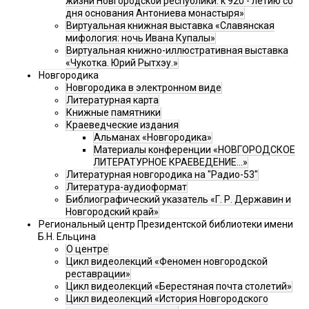
жизни Новгородской республики: к 920 - летию со
дня основания Антониева монастыря»
Виртуальная книжная выставка «Славянская
мифология: ночь Ивана Купалы»
Виртуальная книжно-иллюстративная выставка
«Чукотка. Юрий Рытхэу.»
Новгородика
Новгородика в электронном виде
Литературная карта
Книжные памятники
Краеведческие издания
Альманах «Новгородика»
Материалы конференции «НОВГОРОДСКОЕ
ЛИТЕРАТУРНОЕ КРАЕВЕДЕНИЕ...»
Литературная новгородика на "Радио-53"
Литература-аудиоформат
Библиографический указатель «Г. Р. Державин и
Новгородский край»
Региональный центр Президентской библиотеки имени
Б.Н. Ельцина
О центре
Цикл видеолекций «Феномен новгородской
реставрации»
Цикл видеолекций «Берестяная почта столетий»
Цикл видеолекций «История Новгородского