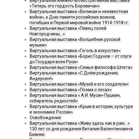
Виртуальная книжно-иллюстративная выставка
«Теперь это гордость Боровичан»
Виртуальная выставка «Великая и неизвестная
война», к Дню памяти российских воинов,
погибших в Первой мировой войне 1914-1918 гг.
Виртуальная выставка «Певец полей
Новгородчины…»
Виртуальная выставка «Волшебник русской
музыки»
Виртуальная выставка «Гоголь в искусстве»
Виртуальная выставка «Борис Годунов – от слуги
до Государя всея Руси»
Виртуальная выставка «Семья философа Шпета»
Виртуальная выставка «С Днём рождения,
Андерсен!»
Виртуальная выставка «Музей и его создатели»
Виртуальная выставка «Поэма о лесах»
Виртуальная выставка « А.И. Мусин-Пушкин,
собиратель редкостей»
Виртуальная выставка «Крым в истории, культуре
и экономике России»
Освобождение
Виртуальная выставка «Живу здесь как в раю…»:
130 лет со дня рождения Виталия Валентиновича
Бианки.