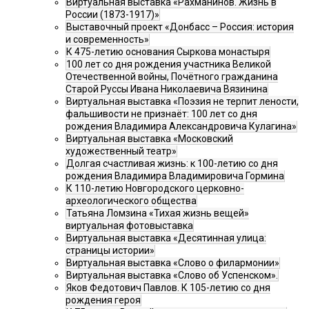
Виртуальная выставка «Рахманинов. Жизнь в
России (1873-1917)»
Выставочный проект «Донбасс – Россия: история
и современность»
К 475-летию основания Сыркова монастыря
100 лет со дня рождения участника Великой
Отечественной войны, Почётного гражданина
Старой Руссы Ивана Николаевича Вязинина
Виртуальная выставка «Поэзия не терпит лености,
фальшивости не признаёт: 100 лет со дня
рождения Владимира Александровича Кулагина»
Виртуальная выставка «Московский
художественный театр»
Долгая счастливая жизнь: к 100-летию со дня
рождения Владимира Владимировича Гормина
К 110-летию Новгородского церковно-
археологического общества
Татьяна Ломзина «Тихая жизнь вещей»
виртуальная фотовыставка
Виртуальная выставка «Десятинная улица:
страницы истории»
Виртуальная выставка «Слово о филармонии»
Виртуальная выставка «Слово об Успенском».
Яков Федотович Павлов. К 105-летию со дня
рождения героя