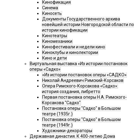
Кинофикация
Синема
Киносеть
Документы Государственного архива
новейшей истории Новгородской области по
истории кинофикации
Кинотеатры
Киномеханики
Кинофестивали и недели кино
Киноклубы и кинолектории
Кино и дети
Виртуальная выставка «Из истории постановок
оперы «Садко»
«Из истории постановок оперы «САДКО»
Николай Андреевич Римский-Корсаков
Опера Римского-Корсакова «Садко»:
история создания, либретто
Первая постановка оперы Н.А. Римского-
Корсакова "Садко"
Постановка оперы "Садко" в Большом
театре (1935г.)
Постановка оперы "Садко" в Большом
театре (1949г.)
Художники-декораторы
Державная династия. К 400-летию Дома