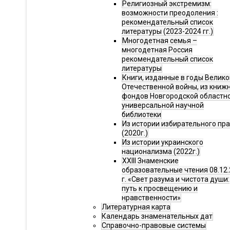
Религиозный экстремизм:
возможности преодоления :
рекомендательный список
литературы (2023-2024 гг.)
Многодетная семья –
многодетная Россия
рекомендательный список
литературы
Книги, изданные в годы Велико
Отечественной войны, из книж
фондов Новгородской областн
универсальной научной
библиотеки
Из истории избирательного пр
(2020г.)
Из истории украинского
национализма (2022г.)
XXIII Знаменские
образовательные чтения 08.12.
г. «Свет разума и чистота души:
путь к просвещению и
нравственности»
Литературная карта
Календарь знаменательных дат
Справочно-правовые системы