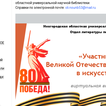
областной универсальной научной библиотеки.
Справки по электронной почте:
oli.nounb53@mail.ru
НОЕ
ий
ели
де