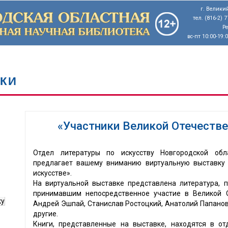
г. Великий
тел. (816-2) 
Р
вс-пт 10:00-19:
КИ
«Участники Великой Отечестве
Отдел литературы по искусству Новгородской обл
предлагает вашему вниманию виртуальную выставку 
искусстве».
На виртуальной выставке представлена литература, 
принимавшим непосредственное участие в Великой О
ку
Андрей Эшпай, Станислав Ростоцкий, Анатолий Папанов,
другие.
Книги, представленные на выставке, находятся в от