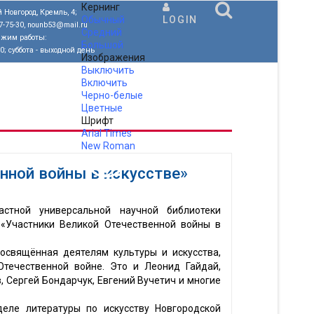
Кернинг
 Новгород, Кремль, 4;
Обычный
LOGIN
77-75-30, nounb53@mail.ru
Средний
ежим работы:
Большой
00; суббота - выходной день
Изображения
Выключить
Включить
Черно-белые
Цветные
Шрифт
Arial
Times
New Roman
.
нной войны в искусстве»
астной универсальной научной библиотеки
«Участники Великой Отечественной войны в
посвящённая деятелям культуры и искусства,
течественной войне. Это и Леонид Гайдай,
 Сергей Бондарчук, Евгений Вучетич и многие
деле литературы по искусству Новгородской