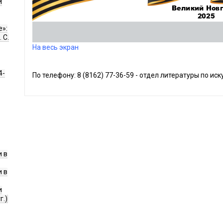
и
е»:
 С.
На весь экран
4-
По телефону: 8 (8162) 77-36-59 - отдел литературы по иск
 в
 в
и
г.)