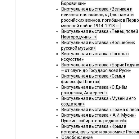
Боровичан»
Виртуальная выставка «Великая и
неизвестная война», к Дню памяти
российских воинов, погибших в Перв
мировой войне 1914-1918 гг.
Виртуальная выставка «Певец полей
Новгородчины…»
Виртуальная выставка «Волшебник
русской музыки»
Виртуальная выставка «Гоголь в
искусстве»
Виртуальная выставка «Борис Годун
– от слуги до Государя всея Руси»
Виртуальная выставка «Семья
философа Шпета»
Виртуальная выставка «С Днём
рождения, Андерсен!»
Виртуальная выставка «Музей и его
создатели»
Виртуальная выставка «Поэма о леса
Виртуальная выставка « А.И. Мусин-
Пушкин, собиратель редкостей»
Виртуальная выставка «Крым в
истории, культуре и экономике Росси
Освобождение