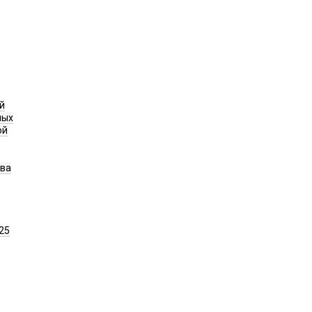
й
ных
ой
ава
25