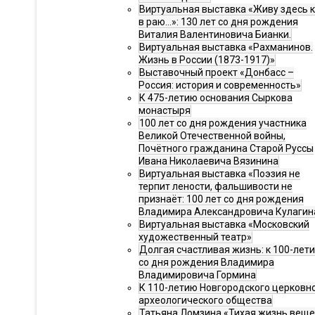
Виртуальная выставка «Живу здесь 
в раю…»: 130 лет со дня рождения
Виталия Валентиновича Бианки.
Виртуальная выставка «Рахманинов.
Жизнь в России (1873-1917)»
Выставочный проект «Донбасс –
Россия: история и современность»
К 475-летию основания Сыркова
монастыря
100 лет со дня рождения участника
Великой Отечественной войны,
Почётного гражданина Старой Руссы
Ивана Николаевича Вязинина
Виртуальная выставка «Поэзия не
терпит лености, фальшивости не
признаёт: 100 лет со дня рождения
Владимира Александровича Кулагин
Виртуальная выставка «Московский
художественный театр»
Долгая счастливая жизнь: к 100-лет
со дня рождения Владимира
Владимировича Гормина
К 110-летию Новгородского церковн
археологического общества
Татьяна Ломзина «Тихая жизнь веще