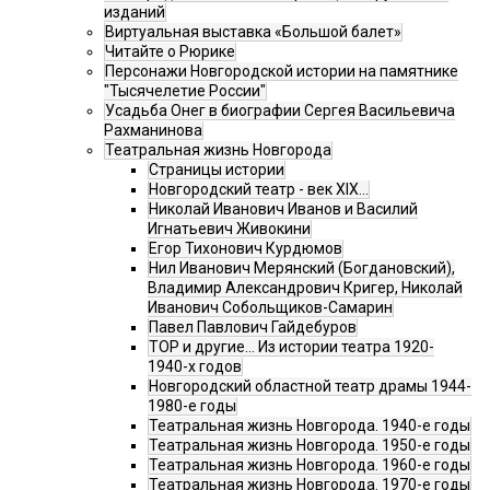
изданий
Виртуальная выставка «Большой балет»
Читайте о Рюрике
Персонажи Новгородской истории на памятнике
"Тысячелетие России"
Усадьба Онег в биографии Сергея Васильевича
Рахманинова
Театральная жизнь Новгорода
Страницы истории
Новгородский театр - век XIX…
Николай Иванович Иванов и Василий
Игнатьевич Живокини
Егор Тихонович Курдюмов
Нил Иванович Мерянский (Богдановский),
Владимир Александрович Кригер, Николай
Иванович Собольщиков-Самарин
Павел Павлович Гайдебуров
ТОР и другие… Из истории театра 1920-
1940-х годов
Новгородский областной театр драмы 1944-
1980-е годы
Театральная жизнь Новгорода. 1940-е годы
Театральная жизнь Новгорода. 1950-е годы
Театральная жизнь Новгорода. 1960-е годы
Театральная жизнь Новгорода. 1970-е годы