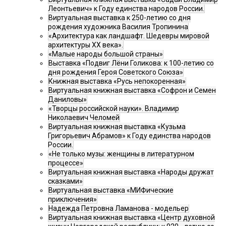
Леонтьевич» к Году единства народов России.
Виртуальная выставка к 250-летию со дня
рождения художника Василия Тропинина
«Архитектура как ландшафт. Шедевры мировой
архитектуры XX века».
«Малые народы большой страны»
Выставка «Подвиг Лёни Голикова: к 100-летию со
дня рождения Героя Советского Союза»
Книжная выставка «Русь непокоренная»
Виртуальная книжная выставка «Софрон и Семен
Даниловы»
«Творцы российской науки». Владимир
Николаевич Челомей
Виртуальная книжная выставка «Кузьма
Григорьевич Абрамов» к Году единства народов
России.
«Не только музы: женщины в литературном
процессе»
Виртуальная книжная выставка «Народы дружат
сказками»
Виртуальная выставка «МИФические
приключения»
Надежда Петровна Ламанова - модельер
Виртуальная книжная выставка «Центр духовной