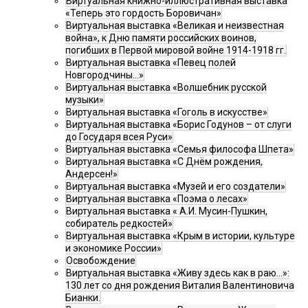
Виртуальная книжно-иллюстративная выставка
«Теперь это гордость Боровичан»
Виртуальная выставка «Великая и неизвестная
война», к Дню памяти российских воинов,
погибших в Первой мировой войне 1914-1918 гг.
Виртуальная выставка «Певец полей
Новгородчины…»
Виртуальная выставка «Волшебник русской
музыки»
Виртуальная выставка «Гоголь в искусстве»
Виртуальная выставка «Борис Годунов – от слуги
до Государя всея Руси»
Виртуальная выставка «Семья философа Шпета»
Виртуальная выставка «С Днём рождения,
Андерсен!»
Виртуальная выставка «Музей и его создатели»
Виртуальная выставка «Поэма о лесах»
Виртуальная выставка « А.И. Мусин-Пушкин,
собиратель редкостей»
Виртуальная выставка «Крым в истории, культуре
и экономике России»
Освобождение
Виртуальная выставка «Живу здесь как в раю…»:
130 лет со дня рождения Виталия Валентиновича
Бианки.