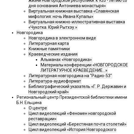
жизни Новгородской республики: к 920 - летию со
дня основания Антониева монастыря»
Виртуальная книжная выставка «Славянская
мифология: ночь Ивана Купалы»
Виртуальная книжно-иллюстративная выставка
«Чукотка. Юрий Рытхэу.»
Новгородика
Новгородика в электронном виде
Литературная карта
Книжные памятники
Краеведческие издания
Альманах «Новгородика»
Материалы конференции «НОВГОРОДСКОЕ
ЛИТЕРАТУРНОЕ КРАЕВЕДЕНИЕ...»
Литературная новгородика на "Радио-53"
Литература-аудиоформат
Библиографический указатель «Г. Р. Державин и
Новгородский край»
Региональный центр Президентской библиотеки имени
Б.Н. Ельцина
О центре
Цикл видеолекций «Феномен новгородской
реставрации»
Цикл видеолекций «Берестяная почта столетий»
Цикл видеолекций «История Новгородского