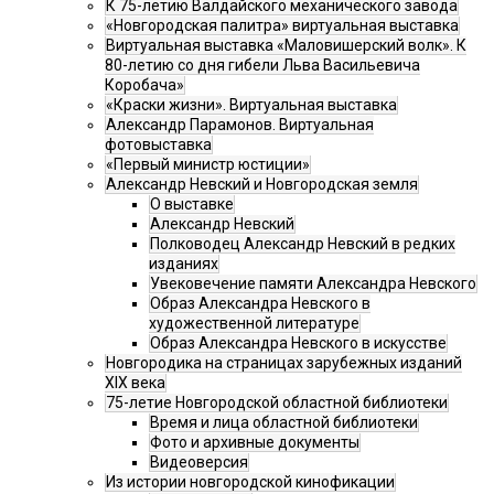
К 75-летию Валдайского механического завода
«Новгородская палитра» виртуальная выставка
Виртуальная выставка «Маловишерский волк». К
80-летию со дня гибели Льва Васильевича
Коробача»
«Краски жизни». Виртуальная выставка
Александр Парамонов. Виртуальная
фотовыставка
«Первый министр юстиции»
Александр Невский и Новгородская земля
О выставке
Александр Невский
Полководец Александр Невский в редких
изданиях
Увековечение памяти Александра Невского
Образ Александра Невского в
художественной литературе
Образ Александра Невского в искусстве
Новгородика на страницах зарубежных изданий
XIX века
75-летие Новгородской областной библиотеки
Время и лица областной библиотеки
Фото и архивные документы
Видеоверсия
Из истории новгородской кинофикации