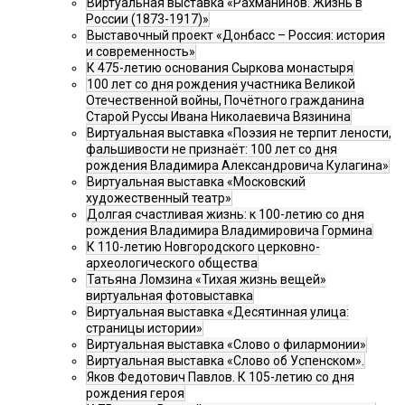
Виртуальная выставка «Рахманинов. Жизнь в
России (1873-1917)»
Выставочный проект «Донбасс – Россия: история
и современность»
К 475-летию основания Сыркова монастыря
100 лет со дня рождения участника Великой
Отечественной войны, Почётного гражданина
Старой Руссы Ивана Николаевича Вязинина
Виртуальная выставка «Поэзия не терпит лености,
фальшивости не признаёт: 100 лет со дня
рождения Владимира Александровича Кулагина»
Виртуальная выставка «Московский
художественный театр»
Долгая счастливая жизнь: к 100-летию со дня
рождения Владимира Владимировича Гормина
К 110-летию Новгородского церковно-
археологического общества
Татьяна Ломзина «Тихая жизнь вещей»
виртуальная фотовыставка
Виртуальная выставка «Десятинная улица:
страницы истории»
Виртуальная выставка «Слово о филармонии»
Виртуальная выставка «Слово об Успенском».
Яков Федотович Павлов. К 105-летию со дня
рождения героя