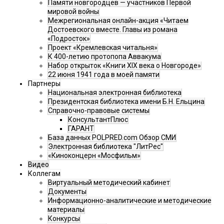
Памяти новгородцев — участников Первой
мировой войны
Межрегиональная онлайн-акция «Читаем
Достоевского вместе. Главы из романа
«Подросток»
Проект «Кремлевская читальня»
К 400-летию протопопа Аввакума
Набор открыток «Книги XIX века о Новгороде»
22 июня 1941 года в моей памяти
Партнеры
Национальная электронная библиотека
Президентская библиотека имени Б.Н. Ельцина
Справочно-правовые системы
КонсультантПлюс
ГАРАНТ
База данных POLPRED.com Обзор СМИ
Электронная библиотека "ЛитРес"
«Киноконцерн «Мосфильм»
Видео
Коллегам
Виртуальный методический кабинет
Документы
Информационно-аналитические и методические
материалы
Конкурсы