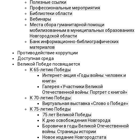
Полезные ссылки
Профессиональные мероприятия
Библиотеки области
Вебинары
Места сбора гуманитарной помощи
мобилизованным в муниципальных образованиях
Новгородской области
Банк информационно-библиографических
материалов
Противодействие коррупции
Доступная среда
Великой Победе посвящается
К 65-летию Победы
Интернет-акция «Годы войны: человек и
книга»
Галерея «Участники Великой
Отечественной войны: Портрет с книгой»
К 70-летию Победы:
Виртуальная выставка «Слово о Победе»
К 75-летию Победы
75 лет Великой Победы
К дню освобождения Новгорода
Боровичи в годы Великой Отечественной
войны. Страницы истории
Новое издание Новгородстата