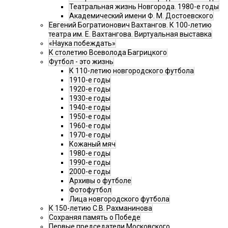
Театральная жизнь Новгорода. 1980-е годы
Академический имени Ф. М. Достоевского
Евгений Богратионович Вахтангов. К 100-летию
театра им. Е. Вахтангова. Виртуальная выставка
«Наука побеждать»
К столетию Всеволода Багрицкого
Футбол - это жизнь
К 110-летию новгородского футбола
1910-е годы
1920-е годы
1930-е годы
1940-е годы
1950-е годы
1960-е годы
1970-е годы
Кожаный мяч
1980-е годы
1990-е годы
2000-е годы
Архивы о футболе
Фотофутбол
Лица новгородского футбола
К 150-летию С.В. Рахманинова
Сохраняя память о Победе
Первые председатели Московского