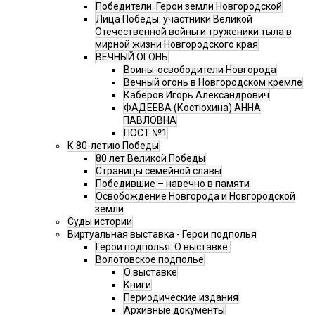
Победители. Герои земли Новгородской
Лица Победы: участники Великой
Отечественной войны и труженики тыла в
мирной жизни Новгородского края
ВЕЧНЫЙ ОГОНЬ
Воины-освободители Новгорода
Вечный огонь в Новгородском кремле
Каберов Игорь Александрович
ФАДЕЕВА (Костюхина) АННА
ПАВЛОВНА
ПОСТ №1
К 80-летию Победы
80 лет Великой Победы
Страницы семейной славы
Победившие – навечно в памяти
Освобождение Новгорода и Новгородской
земли
Суды истории
Виртуальная выставка - Герои подполья
Герои подполья. О выставке.
Волотовское подполье
О выставке
Книги
Периодические издания
Архивные документы