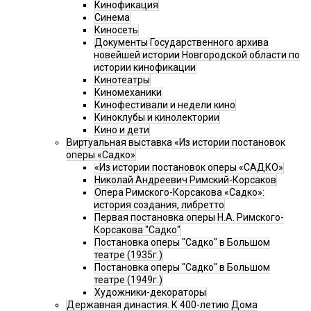
Кинофикация
Синема
Киносеть
Документы Государственного архива
новейшей истории Новгородской области по
истории кинофикации
Кинотеатры
Киномеханики
Кинофестивали и недели кино
Киноклубы и кинолектории
Кино и дети
Виртуальная выставка «Из истории постановок
оперы «Садко»
«Из истории постановок оперы «САДКО»
Николай Андреевич Римский-Корсаков
Опера Римского-Корсакова «Садко»:
история создания, либретто
Первая постановка оперы Н.А. Римского-
Корсакова "Садко"
Постановка оперы "Садко" в Большом
театре (1935г.)
Постановка оперы "Садко" в Большом
театре (1949г.)
Художники-декораторы
Державная династия. К 400-летию Дома