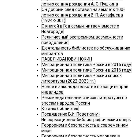
летию со дня рождения А. С. Пушкина
Он добрый след оставил на земле: к 100-
летию со дня рождения В. П. Астафьева
(1924-2001)
С книгой в Год семьи: читаем вместе о
Новгороде
Религиозный экстремизм: возможности
преодоления
Деятельность библиотек по обслуживанию
мигрантов
ПАВЕЛ ИВАНОВИЧ ЮКИН
Миграционная политика России в 2015 году
Миграционная политика России в 2016 году
Миграционная политика России список
литературы (2022-2023 гг.)
Новое в законодательстве по защите прав
инвалидов
Рекомендательный список литературы по
эпосам народов России
Ко дню библиотек
Посвящение В.И. Поветкину -
Информационно-библиографический очерк
Терроризм и безопасность в современном
мире
Терроризм и безопасность человека в