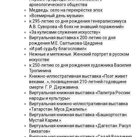
археологического общества
Медведь: село на перекрёстке эпох
«Всемирный день музыки»
к 295-летию со дня рождения генералиссимуса
А.В. Суворова «В боях не знавший поражений»
«За кулисами служения искусству»
Виртуальная выставка к 200-летию со дня
рождения М.Е. Салтыкова-Щедрина
«И раб судьбу благословил»
Нежные и мятежные. Женский портрет в русском
искусстве
к 250-летию со дня рождения художника Василия
Тропинина
Книжно-иллюстративная выставка «Поэт живет
веками…», посвященная 210-летней годовщине
смерти Г. Р. Державина.
Виртуальная книжная выставка «Палитра России:
народы и культуры»
Виртуальная книжно-иллюстративная выставка
«Татарстан. Муса Джалиль»
Виртуальная книжная выставка «Башкортостан.
Мустай Карим.»
Виртуальная книжная выставка «Дагестан. Расул
Гамзатов»
Виртуальная книжная выставка «Садай Владимир