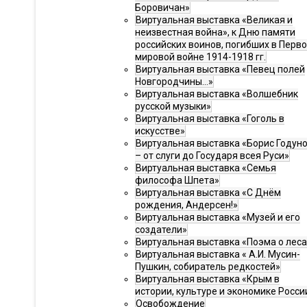
Боровичан»
Виртуальная выставка «Великая и
неизвестная война», к Дню памяти
российских воинов, погибших в Перв
мировой войне 1914-1918 гг.
Виртуальная выставка «Певец полей
Новгородчины…»
Виртуальная выставка «Волшебник
русской музыки»
Виртуальная выставка «Гоголь в
искусстве»
Виртуальная выставка «Борис Годун
– от слуги до Государя всея Руси»
Виртуальная выставка «Семья
философа Шпета»
Виртуальная выставка «С Днём
рождения, Андерсен!»
Виртуальная выставка «Музей и его
создатели»
Виртуальная выставка «Поэма о леса
Виртуальная выставка « А.И. Мусин-
Пушкин, собиратель редкостей»
Виртуальная выставка «Крым в
истории, культуре и экономике Росси
Освобождение