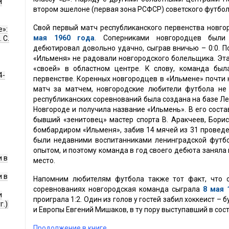
и
втором эшелоне (первая зона РСФСР) советского футбол
Свой первый матч республиканского первенства новг
е»:
мая 1960 года
. Соперниками новгородцев были
 С.
дебютировал довольно удачно, сыграв вничью – 0:0. П
«Ильменя» не радовали новгородского болельщика. Эта
«своей» в областном центре. К слову, команда был
4-
первенстве. Коренных новгородцев в «Ильмене» почти 
матч за матчем, новгородские любители футбола не 
республиканских соревнований была создана на базе Ле
Новгороде и получила название «Ильмень». В его сост
бывший «зенитовец» мастер спорта В. Аракчеев, Борис
бомбардиром «Ильменя», забив 14 мячей из 31 проведе
были недавними воспитанниками ленинградской футб
опытом, и поэтому команда в год своего дебюта заняла 
 в
место.
 в
Напомним любителям футбола также тот факт, что 
соревнованиях новгородская команда сыграла
8 мая 
и
проиграла 1:2. Один из голов у гостей забил хоккеист 
г.)
и Европы Евгений Мишаков, в ту пору выступавший в сос
Продолжение в книге ...