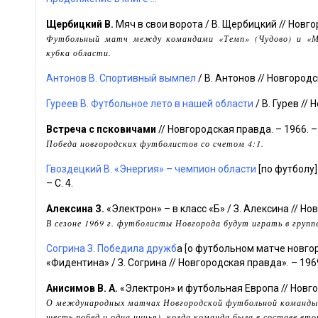
Щербицкий В.
Мяч в свои ворота / В. Щербицкий // Новго
Футбольный матч между командами «Темп» (Чудово) и «Ме
кубка области.
Антонов В. Спортивный вымпел
/ В. Антонов // Новгородс
Гуреев В. Футбольное лето в нашей области
/ В. Гурев //
Встреча с псковичами
// Новгородская правда. – 1966. – 
Победа новгородских футболистов со счетом 4:1.
Гвоздецкий В. «Энергия» – чемпион области
[по футболу]
– С. 4.
Алексина З.
«Электрон» – в класс «Б» / З. Алексина // Нов
В сезоне 1969 г. футболисты Новгорода будут играть в групп
Согрина З. Победила дружб
а [о футбольном матче новго
«Фидентина» / З. Согрина // Новгородская правда». – 1969.
Анисимов В. А.
«Электрон» и футбольная Европа // Новгор
О международных матчах Новгородской футбольной команды «Э
шесть побед и одна ничья), когда команда была в составе вто