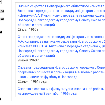
И
Письмо секретаря Новгородского областного комитета 
ека
Антонова к председателю президиума Центрального с
«Динамо» А.А. Куприянову о передаче стадиона «Дина
ека
Новгороде Новгородскому городскому Совету Союза с
обществ и организаций.
28 мая 1960 г.
ги
Ответ председателя президиума Центрального совета
А.А. Куприянова на письмо секретаря Новгородского о
комитета КПСС Н.А. Антонова о передаче стадиона «Д
Новгороде Новгородскому городскому Совету Союза с
обществ и организаций.
9 июня 1960 г.
Справка председателя Новгородского городского Сов
спортивных обществ и организаций А. Рябова о работе 
школьниками по футболу в Новгороде.
22 июня 1961 года.
Справка о состоянии физкультурно-спортивной работы
леспромхозе на 8 сентября 1966 года.
я