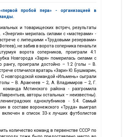
«первой пробой пера» - организацией в
манды.
альных и товарищеских встреч, результаты
. «Энергия» мерилась силами с «мастерами» -
 встрече с липецкими «Трудовыми резервами»
 Фотеев), не забив в ворота соперника пенальти
штурмуя ворота соперников, проиграли 4:1
кубка Новгорода «Заря» померилась силами с
рангу, проиграли достойно – 1:2 (голы – В.
встрече отличился вратарь «Зари» Ю. Бушмарин,
. С новгородской командой «Ильмень» сыграли
олы – В. Аракчеев – 2, А. Владимиров – 2, Г.
– команда Мстинского района - разгромила
. Лаврентьев, авторы остальных – неизвестны).
ленинградских одноклубников - 5:4. Самый
ин в составе воронежского «Труда» выиграл
 включен в список 33-х лучших футболистов
ить количество команд в первенстве СССР по
Новгороду тоже было предоставлено место во