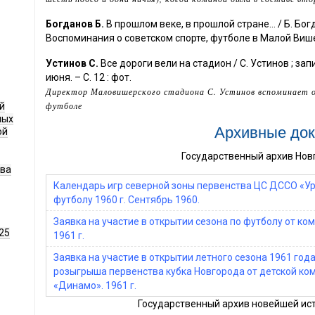
Богданов Б.
В прошлом веке, в прошлой стране... / Б. Богд
Воспоминания о советском спорте, футболе в Малой Више
Устинов С.
Все дороги вели на стадион / С. Устинов ; зап
июня. – С. 12 : фот.
Директор Маловишерского стадиона С. Устинов вспоминает о с
футболе
й
ных
Архивные до
ой
Государственный архив Нов
ава
Календарь игр северной зоны первенства ЦС ДССО «У
футболу 1960 г. Сентябрь 1960.
Заявка на участие в открытии сезона по футболу от ко
25
1961 г.
Заявка на участие в открытии летного сезона 1961 года
розыгрыша первенства кубка Новгорода от детской ко
«Динамо». 1961 г.
Государственный архив новейшей ист