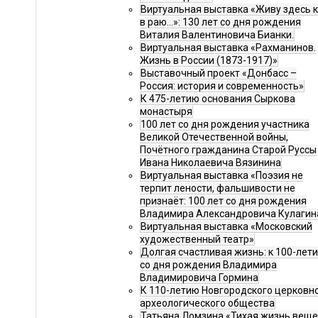
Виртуальная выставка «Живу здесь 
в раю…»: 130 лет со дня рождения
Виталия Валентиновича Бианки.
Виртуальная выставка «Рахманинов.
Жизнь в России (1873-1917)»
Выставочный проект «Донбасс –
Россия: история и современность»
К 475-летию основания Сыркова
монастыря
100 лет со дня рождения участника
Великой Отечественной войны,
Почётного гражданина Старой Руссы
Ивана Николаевича Вязинина
Виртуальная выставка «Поэзия не
терпит лености, фальшивости не
признаёт: 100 лет со дня рождения
Владимира Александровича Кулагин
Виртуальная выставка «Московский
художественный театр»
Долгая счастливая жизнь: к 100-лет
со дня рождения Владимира
Владимировича Гормина
К 110-летию Новгородского церковн
археологического общества
Татьяна Ломзина «Тихая жизнь веще