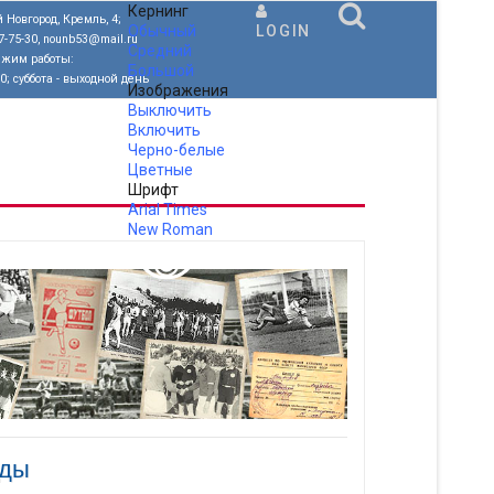
Кернинг
 Новгород, Кремль, 4;
Обычный
LOGIN
77-75-30, nounb53@mail.ru
Средний
ежим работы:
Большой
00; суббота - выходной день
Изображения
Выключить
Включить
Черно-белые
Цветные
Шрифт
Arial
Times
New Roman
.
оды