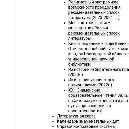
Религиозный экстремизм:
возможности преодоления :
рекомендательный список
литературы (2023-2024 гг.)
Многодетная семья –
многодетная Россия
рекомендательный список
литературы
Книги, изданные в годы Велико
Отечественной войны, из книж
фондов Новгородской областн
универсальной научной
библиотеки
Из истории избирательного пр
(2020г.)
Из истории украинского
национализма (2022г.)
XXIII Знаменские
образовательные чтения 08.12.
г. «Свет разума и чистота души:
путь к просвещению и
нравственности»
Литературная карта
Календарь знаменательных дат
Справочно-правовые системы