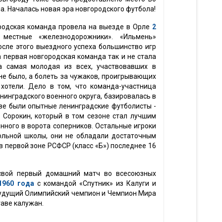
а. Началась новая эра новгородского футбола!
ородская команда провела на выезде в Орле
2
 местные «железнодорожники». «Ильмень»
осле этого выездного успеха большинство игр
 первая новгородская команда так и не стала
а самая молодая из всех, участвовавших в
не было, а болеть за чужаков, проигрывающих
хотели. Дело в том, что команда-участница
нинградского военного округа, базировалась в
аве были опытные ленинградские футболисты -
 Сорокин, который в том сезоне стал лучшим
нного в ворота соперников. Остальные игроки
ольной школы, они не обладали достаточным
в первой зоне РСФСР (класс «Б») последнее 16
свой первый домашний матч во всесоюзных
1960 года
с командой «Спутник» из Калуги и
– будущий Олимпийский чемпион и Чемпион Мира
таве калужан.