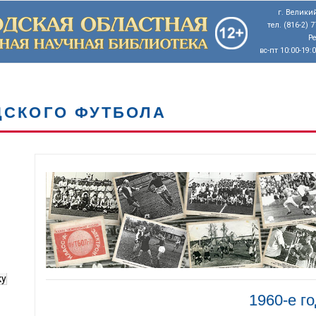
г. Великий
тел. (816-2) 
Р
вс-пт 10:00-19:
ДСКОГО ФУТБОЛА
ку
1960-е г