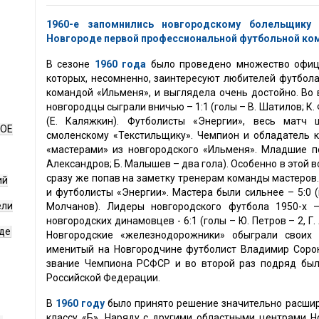
1960-е запомнились новгородскому болельщику 
Новгороде первой профессиональной футбольной ко
В сезоне
1960 года
было проведено множество офици
которых, несомненно, заинтересуют любителей футбола
командой «Ильменя», и выглядела очень достойно. Во
новгородцы сыграли вничью – 1:1 (голы – В. Шатилов; К.
(Е. Каляжкин). Футболисты «Энергии», весь матч 
НОЕ
смоленскому «Текстильщику». Чемпион и обладатель 
«мастерами» из новгородского «Ильменя». Младшие по 
Александров; Б. Малышев – два гола). Особенно в этой 
сразу же попав на заметку тренерам команды мастеров
ий
и футболисты «Энергии». Мастера были сильнее – 5:0 (г
ели
Молчанов). Лидеры новгородского футбола 1950-х 
новгородских динамовцев - 6:1 (голы – Ю. Петров – 2, Г
де
Новгородские «железнодорожники» обыграли своих 
именитый на Новгородчине футболист Владимир Сорок
звание Чемпиона РСФСР и во второй раз подряд был
Российской Федерации.
В
1960 году
было принято решение значительно расшир
классу «Б». Наряду с другими областными центрами 