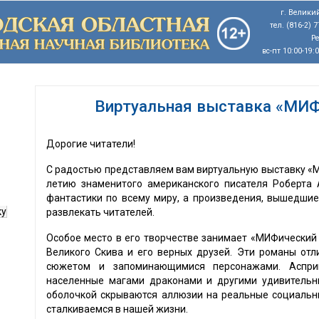
г. Великий
тел. (816-2) 
Р
вс-пт 10:00-19:
Виртуальная выставка «МИФ
Дорогие читатели!
С радостью представляем вам виртуальную выставку «М
летию знаменитого американского писателя Роберта 
фантастики по всему миру, а произведения, вышедшие
ку
развлекать читателей.
Особое место в его творчестве занимает «МИФический 
Великого Скива и его верных друзей. Эти романы от
сюжетом и запоминающимися персонажами. Аспри
населенные магами драконами и другими удивительн
оболочкой скрываются аллюзии на реальные социальн
сталкиваемся в нашей жизни.