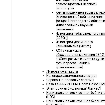
рекомендательный список
литературы
Книги, изданные в годы Велико
Отечественной войны, из книж
фондов Новгородской областн
универсальной научной
библиотеки
Из истории избирательного пр
(2020г.)
Из истории украинского
национализма (2022г.)
XXIII Знаменские
образовательные чтения 08.12.
г. «Свет разума и чистота души:
путь к просвещению и
нравственности»
Литературная карта
Календарь знаменательных дат
Справочно-правовые системы
База данных POLPRED.com Обзор СМ
Электронная библиотека "ЛитРес"
Национальная электронная библиот
(НЭБ)
Национальная электронная библиот