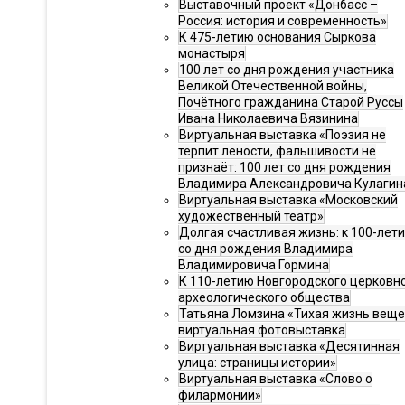
Выставочный проект «Донбасс –
Россия: история и современность»
К 475-летию основания Сыркова
монастыря
100 лет со дня рождения участника
Великой Отечественной войны,
Почётного гражданина Старой Руссы
Ивана Николаевича Вязинина
Виртуальная выставка «Поэзия не
терпит лености, фальшивости не
признаёт: 100 лет со дня рождения
Владимира Александровича Кулагин
Виртуальная выставка «Московский
художественный театр»
Долгая счастливая жизнь: к 100-лет
со дня рождения Владимира
Владимировича Гормина
К 110-летию Новгородского церковн
археологического общества
Татьяна Ломзина «Тихая жизнь веще
виртуальная фотовыставка
Виртуальная выставка «Десятинная
улица: страницы истории»
Виртуальная выставка «Слово о
филармонии»