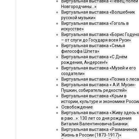
Виртуальная выставка «Певец полей
Новгородчины…»
Виртуальная выставка «Волшебник
русской музыки»
Виртуальная выставка «Гоголь в
искусстве»
Виртуальная выставка «Борис Годун
– от слуги до Государя всея Руси»
Виртуальная выставка «Семья
философа Шпета»
Виртуальная выставка «С Днём
рождения, Андерсен!»
Виртуальная выставка «Музей и его
создатели»
Виртуальная выставка «Поэма о леса
Виртуальная выставка « А.И. Мусин-
Пушкин, собиратель редкостей»
Виртуальная выставка «Крым в
истории, культуре и экономике Росси
Освобождение
Виртуальная выставка «Живу здесь 
в раю…»: 130 лет со дня рождения
Виталия Валентиновича Бианки.
Виртуальная выставка «Рахманинов.
Жизнь в России (1873-1917)»