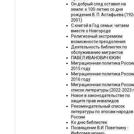
Он добрый след оставил на
земле: к 100-летию со дня
рождения В. П. Астафьева (192
2001)
С книгой в Год семьи: читаем
вместе о Новгороде
Религиозный экстремизм:
возможности преодоления
Деятельность библиотек по
обслуживанию мигрантов
ПАВЕЛ ИВАНОВИЧ ЮКИН
Миграционная политика России
2015 году
Миграционная политика России
2016 году
Миграционная политика Росси
список литературы (2022-2023 г
Новое в законодательстве по
защите прав инвалидов
Рекомендательный список
литературы по эпосам народов
России
Ко дню библиотек
Посвящение В.И. Поветкину -
Информационно-