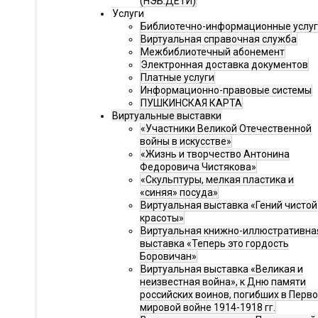
(НЭБ.ДЕТИ)
Услуги
Библиотечно-информационные услу
Виртуальная справочная служба
Межбиблиотечный абонемент
Электронная доставка документов
Платные услуги
Информационно-правовые системы
ПУШКИНСКАЯ КАРТА
Виртуальные выставки
«Участники Великой Отечественной
войны в искусстве»
«Жизнь и творчество Антонина
Федоровича Чистякова»
«Скульптуры, мелкая пластика и
«синяя» посуда»
Виртуальная выставка «Гений чистой
красоты»
Виртуальная книжно-иллюстративна
выставка «Теперь это гордость
Боровичан»
Виртуальная выставка «Великая и
неизвестная война», к Дню памяти
российских воинов, погибших в Перв
мировой войне 1914-1918 гг.