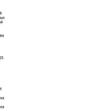
й
ных
ой
ава
25
И
ека
ека