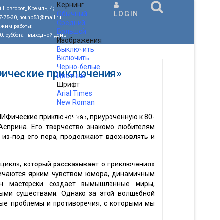
Кернинг
 Новгород, Кремль, 4;
Обычный
LOGIN
77-75-30, nounb53@mail.ru
Средний
ежим работы:
Большой
00; суббота - выходной день
Изображения
Выключить
Включить
Черно-белые
ические приключения»
Цветные
Шрифт
Arial
Times
New Roman
.
ИФические приключения», приуроченную к 80-
Асприна. Его творчество знакомо любителям
 из-под его пера, продолжают вдохновлять и
цикл», который рассказывает о приключениях
личаются ярким чувством юмора, динамичным
н мастерски создает вымышленные миры,
ыми существами. Однако за этой волшебной
ые проблемы и противоречия, с которыми мы