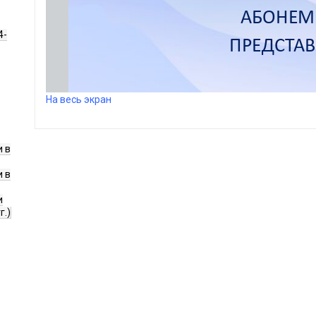
4-
На весь экран
 в
 в
и
г.)