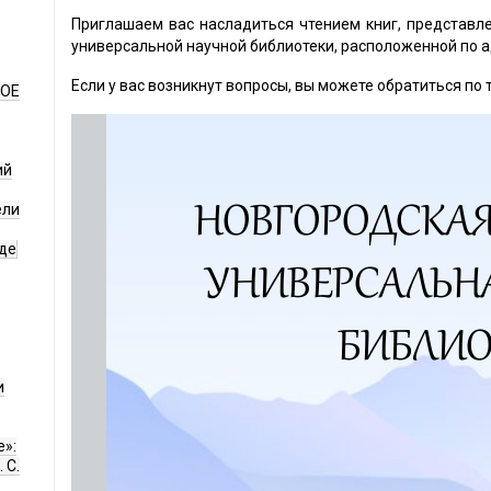
Приглашаем вас насладиться чтением книг, представл
универсальной научной библиотеки, расположенной по а
Если у вас возникнут вопросы, вы можете обратиться по т
НОЕ
ий
ели
де
и
е»:
 С.