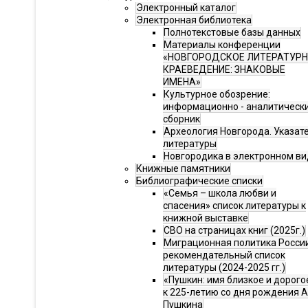
Электронный каталог
Электронная библиотека
Полнотекстовые базы данных
Материалы конференции
«НОВГОРОДСКОЕ ЛИТЕРАТУР
КРАЕВЕДЕНИЕ: ЗНАКОВЫЕ
ИМЕНА»
Культурное обозрение:
информационно - аналитическ
сборник
Археология Новгорода. Указат
литературы
Новгородика в электронном ви
Книжные памятники
Библиографические списки
«Семья – школа любви и
спасения» список литературы к
книжной выставке
СВО на страницах книг (2025г.)
Миграционная политика Росси
рекомендательный список
литературы (2024-2025 гг.)
«Пушкин: имя близкое и дорого
к 225-летию со дня рождения А.
Пушкина