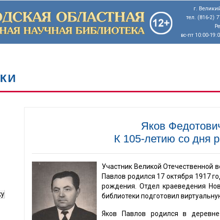
г. Великий
тел. (816-2) 
Р
вс-пт 10:00-19:
КИ
Яков Федотови
К 105-летию со дня 
Участник Великой Отечественной в
Павлов родился 17 октября 1917 год
рождения. Отдел краеведения Нов
ку
библиотеки подготовил виртуальну
Яков Павлов родился в деревне