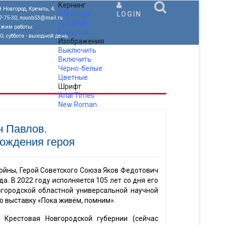
Кернинг
 Новгород, Кремль, 4;
Обычный
LOGIN
77-75-30, nounb53@mail.ru
Средний
ежим работы:
Большой
00; суббота - выходной день
Изображения
Выключить
Включить
Черно-белые
Цветные
Шрифт
Arial
Times
New Roman
.
ч Павлов.
рождения героя
ойны, Герой Советского Союза Яков Федотович
а. В 2022 году исполняется 105 лет со дня его
городской областной универсальной научной
ю выставку «Пока живём, помним».
 Крестовая Новгородской губернии (сейчас