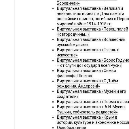
Боровичан»
Виртуальная выставка «Великая и
неизвестная война», к Дню памяти
российских воинов, погибших в Перв
мировой войне 1914-1918 гг.
Виртуальная выставка «Певец полей
Новгородчины…»
Виртуальная выставка «Волшебник
русской музыки»
Виртуальная выставка «Гоголь в
искусстве»
Виртуальная выставка «Борис Годун
– от слуги до Государя всея Руси»
Виртуальная выставка «Семья
философа Шпета»
Виртуальная выставка «С Днём
рождения, Андерсен!»
Виртуальная выставка «Музей и его
создатели»
Виртуальная выставка «Поэма о леса
Виртуальная выставка « А.И. Мусин-
Пушкин, собиратель редкостей»
Виртуальная выставка «Крым в
истории, культуре и экономике Росси
Освобождение