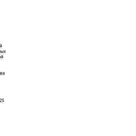
й
ных
ой
ава
25