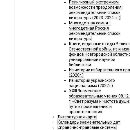
Религиозный экстремизм:
возможности преодоления :
рекомендательный список
литературы (2023-2024 гг.)
Многодетная семья –
многодетная Россия
рекомендательный список
литературы
Книги, изданные в годы Велико
Отечественной войны, из книж
фондов Новгородской областн
универсальной научной
библиотеки
Из истории избирательного пр
(2020г.)
Из истории украинского
национализма (2022г.)
XXIII Знаменские
образовательные чтения 08.12.
г. «Свет разума и чистота души:
путь к просвещению и
нравственности»
Литературная карта
Календарь знаменательных дат
Справочно-правовые системы