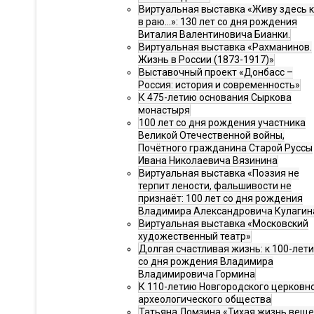
Виртуальная выставка «Живу здесь 
в раю…»: 130 лет со дня рождения
Виталия Валентиновича Бианки.
Виртуальная выставка «Рахманинов.
Жизнь в России (1873-1917)»
Выставочный проект «Донбасс –
Россия: история и современность»
К 475-летию основания Сыркова
монастыря
100 лет со дня рождения участника
Великой Отечественной войны,
Почётного гражданина Старой Руссы
Ивана Николаевича Вязинина
Виртуальная выставка «Поэзия не
терпит лености, фальшивости не
признаёт: 100 лет со дня рождения
Владимира Александровича Кулагин
Виртуальная выставка «Московский
художественный театр»
Долгая счастливая жизнь: к 100-лет
со дня рождения Владимира
Владимировича Гормина
К 110-летию Новгородского церковн
археологического общества
Татьяна Ломзина «Тихая жизнь веще