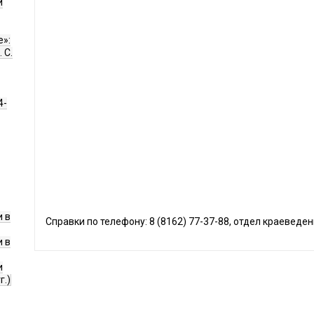
и
е»:
 С.
4-
 в
Справки по телефону: 8 (8162) 77-37-88, отдел краеведен
 в
и
г.)