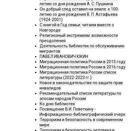
летию со дня рождения А. С. Пушкина
Он добрый след оставил на земле: к 100-
летию со дня рождения В. П. Астафьева
(1924-2001)
С книгой в Год семьи: читаем вместе о
Новгороде
Религиозный экстремизм: возможности
преодоления
Деятельность библиотек по обслуживанию
мигрантов
ПАВЕЛ ИВАНОВИЧ ЮКИН
Миграционная политика России в 2015 году
Миграционная политика России в 2016 году
Миграционная политика России список
литературы (2022-2023 гг.)
Новое в законодательстве по защите прав
инвалидов
Рекомендательный список литературы по
эпосам народов России
Ко дню библиотек
Посвящение В.И. Поветкину -
Информационно-библиографический очерк
Терроризм и безопасность в современном
мире
Терроризм и безопасность человека в