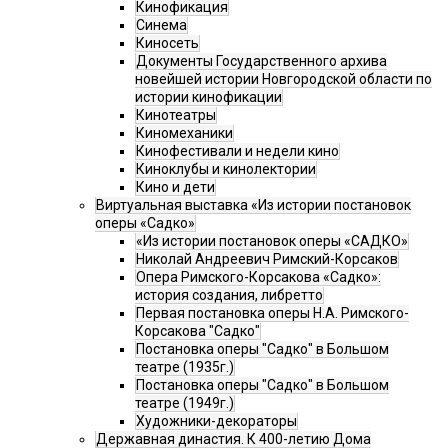
Кинофикация
Синема
Киносеть
Документы Государственного архива
новейшей истории Новгородской области по
истории кинофикации
Кинотеатры
Киномеханики
Кинофестивали и недели кино
Киноклубы и кинолектории
Кино и дети
Виртуальная выставка «Из истории постановок
оперы «Садко»
«Из истории постановок оперы «САДКО»
Николай Андреевич Римский-Корсаков
Опера Римского-Корсакова «Садко»:
история создания, либретто
Первая постановка оперы Н.А. Римского-
Корсакова "Садко"
Постановка оперы "Садко" в Большом
театре (1935г.)
Постановка оперы "Садко" в Большом
театре (1949г.)
Художники-декораторы
Державная династия. К 400-летию Дома