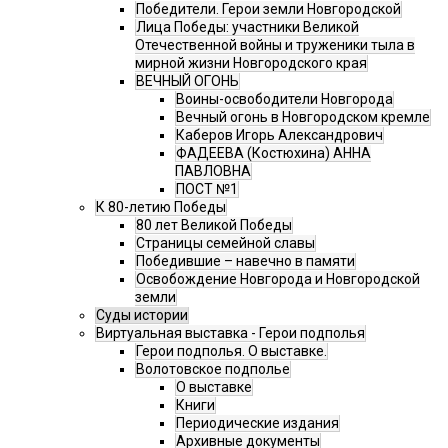
Победители. Герои земли Новгородской
Лица Победы: участники Великой
Отечественной войны и труженики тыла в
мирной жизни Новгородского края
ВЕЧНЫЙ ОГОНЬ
Воины-освободители Новгорода
Вечный огонь в Новгородском кремле
Каберов Игорь Александрович
ФАДЕЕВА (Костюхина) АННА
ПАВЛОВНА
ПОСТ №1
К 80-летию Победы
80 лет Великой Победы
Страницы семейной славы
Победившие – навечно в памяти
Освобождение Новгорода и Новгородской
земли
Суды истории
Виртуальная выставка - Герои подполья
Герои подполья. О выставке.
Волотовское подполье
О выставке
Книги
Периодические издания
Архивные документы