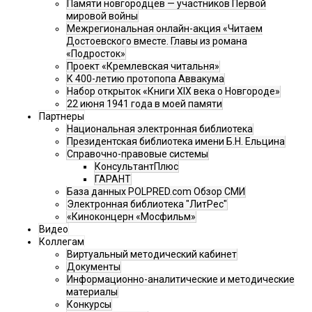
Памяти новгородцев — участников Первой
мировой войны
Межрегиональная онлайн-акция «Читаем
Достоевского вместе. Главы из романа
«Подросток»
Проект «Кремлевская читальня»
К 400-летию протопопа Аввакума
Набор открыток «Книги XIX века о Новгороде»
22 июня 1941 года в моей памяти
Партнеры
Национальная электронная библиотека
Президентская библиотека имени Б.Н. Ельцина
Справочно-правовые системы
КонсультантПлюс
ГАРАНТ
База данных POLPRED.com Обзор СМИ
Электронная библиотека "ЛитРес"
«Киноконцерн «Мосфильм»
Видео
Коллегам
Виртуальный методический кабинет
Документы
Информационно-аналитические и методические
материалы
Конкурсы