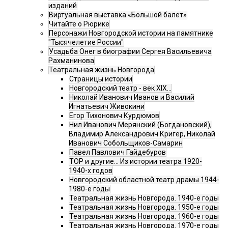
изданий
Виртуальная выставка «Большой балет»
Читайте о Рюрике
Персонажи Новгородской истории на памятнике
"Тысячелетие России"
Усадьба Онег в биографии Сергея Васильевича
Рахманинова
Театральная жизнь Новгорода
Страницы истории
Новгородский театр - век XIX…
Николай Иванович Иванов и Василий
Игнатьевич Живокини
Егор Тихонович Курдюмов
Нил Иванович Мерянский (Богдановский),
Владимир Александрович Кригер, Николай
Иванович Собольщиков-Самарин
Павел Павлович Гайдебуров
ТОР и другие… Из истории театра 1920-
1940-х годов
Новгородский областной театр драмы 1944-
1980-е годы
Театральная жизнь Новгорода. 1940-е годы
Театральная жизнь Новгорода. 1950-е годы
Театральная жизнь Новгорода. 1960-е годы
Театральная жизнь Новгорода. 1970-е годы