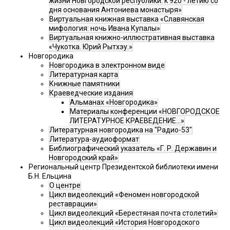
жизни Новгородской республики: к 920 - летию со
дня основания Антониева монастыря»
Виртуальная книжная выставка «Славянская
мифология: ночь Ивана Купалы»
Виртуальная книжно-иллюстративная выставка
«Чукотка. Юрий Рытхэу.»
Новгородика
Новгородика в электронном виде
Литературная карта
Книжные памятники
Краеведческие издания
Альманах «Новгородика»
Материалы конференции «НОВГОРОДСКОЕ
ЛИТЕРАТУРНОЕ КРАЕВЕДЕНИЕ...»
Литературная новгородика на "Радио-53"
Литература-аудиоформат
Библиографический указатель «Г. Р. Державин и
Новгородский край»
Региональный центр Президентской библиотеки имени
Б.Н. Ельцина
О центре
Цикл видеолекций «Феномен новгородской
реставрации»
Цикл видеолекций «Берестяная почта столетий»
Цикл видеолекций «История Новгородского