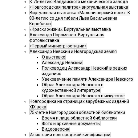
К 75-летию Валдайского механического завода
«Новгородская палитра» виртуальная выставка
Виртуальная выставка «Маловишерский волк». К
80-летию со дня гибели Льва Васильевича
Коробача»
«Краски жизни». Виртуальная выставка
Александр Парамонов. Виртуальная
фотовыставка
«Первый министр юстиции»
Александр Невский и Новгородская земля
О выставке
Александр Невский
Полководец Александр Невский в редких
изданиях
Увековечение памяти Александра Невского
Образ Александра Невского в
художественной литературе
Образ Александра Невского в искусстве
Новгородика на страницах зарубежных изданий
XIX века
75-летие Новгородской областной библиотеки
Время и лица областной библиотеки
Фото и архивные документы
Видеоверсия
Из истории новгородской кинофикации