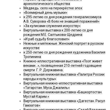
археологического общества
Медведь: село на перекрёстке эпох
«Всемирный день музыки»
к 295-летию со дня рождения генералиссимуса
А.В. Суворова «В боях не знавший поражений»
«За кулисами служения искусству»
Виртуальная выставка к 200-летию со дня
рождения М.Е. Салтыкова-Щедрина
«И раб судьбу благословил»
Нежные и мятежные. Женский портрет в русском
искусстве
к 250-летию со дня рождения художника Василия
Тропинина
Книжно-иллюстративная выставка «Поэт живет
веками…», посвященная 210-летней годовщине
смерти Г. Р. Державина.
Виртуальная книжная выставка «Палитра России:
народы и культуры»
Виртуальная книжно-иллюстративная выставка
«Татарстан. Муса Джалиль»
Виртуальная книжная выставка «Башкортостан.
Мустай Карим.»
Виртуальная книжная выставка «Дагестан. Расул
Гамзатов»
Виртуальная книжная выставка «Садай Владимир