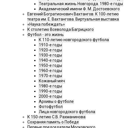
Театральная жизнь Новгорода. 1980-е годы
Академический имени Ф. М. Достоевского
Евгений Богратионович Вахтангов. К 100-летию
театра им. Е. Вахтангова. Виртуальная выставка
«Наука побеждать»
К столетию Всеволода Багрицкого
Футбол - это жизнь
К 110-летию новгородского футбола
1910-е годы
1920-е годы
1930-е годы
1940-е годы
1950-е годы
1960-е годы
1970-е годы
Кожаный мяч
1980-е годы
1990-е годы
2000-е годы
Архивы о футболе
Фотофутбол
Лица новгородского футбола
К 150-летию С.В. Рахманинова
Сохраняя память о Победе
Первые председатели Московского