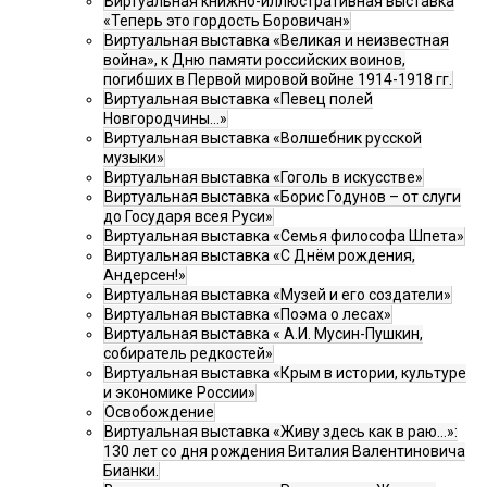
Виртуальная книжно-иллюстративная выставка
«Теперь это гордость Боровичан»
Виртуальная выставка «Великая и неизвестная
война», к Дню памяти российских воинов,
погибших в Первой мировой войне 1914-1918 гг.
Виртуальная выставка «Певец полей
Новгородчины…»
Виртуальная выставка «Волшебник русской
музыки»
Виртуальная выставка «Гоголь в искусстве»
Виртуальная выставка «Борис Годунов – от слуги
до Государя всея Руси»
Виртуальная выставка «Семья философа Шпета»
Виртуальная выставка «С Днём рождения,
Андерсен!»
Виртуальная выставка «Музей и его создатели»
Виртуальная выставка «Поэма о лесах»
Виртуальная выставка « А.И. Мусин-Пушкин,
собиратель редкостей»
Виртуальная выставка «Крым в истории, культуре
и экономике России»
Освобождение
Виртуальная выставка «Живу здесь как в раю…»:
130 лет со дня рождения Виталия Валентиновича
Бианки.