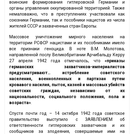
воинские формирования гитлеровской Германии и
органы управления оккупированной территорией. Также
немаловажно, что в преступлениях участвовали как
союзники Германии, так и пособники нацистов из числа
жителей СССР и захваченных стран Европы.
Массовое уничтожение мирного населения на
территории РСФСР нацистами и их пособниками имело
все признаки геноцида. В ноте В.М. Молотова,
направленной послу Великобритании Арчибальду Керру
27 апреля 1942 года отмечалось, что
«приказы
германских захватчиков-империалистов
предусматривают… истребление советского
населения, военнопленных и партизан путем
кровавого насилия, пыток, казней и массовых убийств
советских граждан, независимо от их
национальности, социального положения, пола и
возраста»
.
Спустя почти год – 14 октября 1942 года советское
правительство выступило с ЗАЯВЛЕНИЕМ об
ответственности гитлеровских захватчиков и их
сообщников за злодеяния, совершаемые ими на