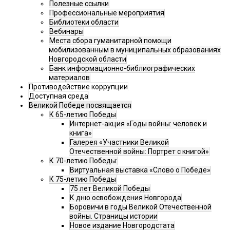
Полезные ссылки
Профессиональные мероприятия
Библиотеки области
Вебинары
Места сбора гуманитарной помощи
мобилизованным в муниципальных образованиях
Новгородской области
Банк информационно-библиографических
материалов
Противодействие коррупции
Доступная среда
Великой Победе посвящается
К 65-летию Победы
Интернет-акция «Годы войны: человек и
книга»
Галерея «Участники Великой
Отечественной войны: Портрет с книгой»
К 70-летию Победы:
Виртуальная выставка «Слово о Победе»
К 75-летию Победы
75 лет Великой Победы
К дню освобождения Новгорода
Боровичи в годы Великой Отечественной
войны. Страницы истории
Новое издание Новгородстата