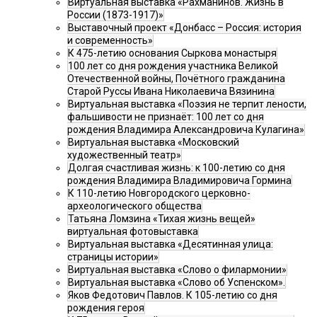
Виртуальная выставка «Рахманинов. Жизнь в
России (1873-1917)»
Выставочный проект «Донбасс – Россия: история
и современность»
К 475-летию основания Сыркова монастыря
100 лет со дня рождения участника Великой
Отечественной войны, Почётного гражданина
Старой Руссы Ивана Николаевича Вязинина
Виртуальная выставка «Поэзия не терпит лености,
фальшивости не признаёт: 100 лет со дня
рождения Владимира Александровича Кулагина»
Виртуальная выставка «Московский
художественный театр»
Долгая счастливая жизнь: к 100-летию со дня
рождения Владимира Владимировича Гормина
К 110-летию Новгородского церковно-
археологического общества
Татьяна Ломзина «Тихая жизнь вещей»
виртуальная фотовыставка
Виртуальная выставка «Десятинная улица:
страницы истории»
Виртуальная выставка «Слово о филармонии»
Виртуальная выставка «Слово об Успенском».
Яков Федотович Павлов. К 105-летию со дня
рождения героя