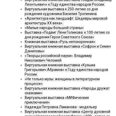
Леонтьевич» к Году единства народов России.
Виртуальная выставка к 250-летию со дня
рождения художника Василия Тропинина
«Архитектура как ландшафт. Шедевры мировой
архитектуры XX века».
«Малые народы большой страны»
Выставка «Подвиг Лёни Голикова: к 100-летию со
дня рождения Героя Советского Союза»
Книжная выставка «Русь непокоренная»
Виртуальная книжная выставка «Софрон и Семен
Даниловы»
«Творцы российской науки». Владимир
Николаевич Челомей
Виртуальная книжная выставка «Кузьма
Григорьевич Абрамов» к Году единства народов
России.
«Не только музы: женщины в литературном
процессе»
Виртуальная книжная выставка «Народы дружат
сказками»
Виртуальная выставка «МИФические
приключения»
Надежда Петровна Ламанова - модельер
Виртуальная книжная выставка «Центр духовной