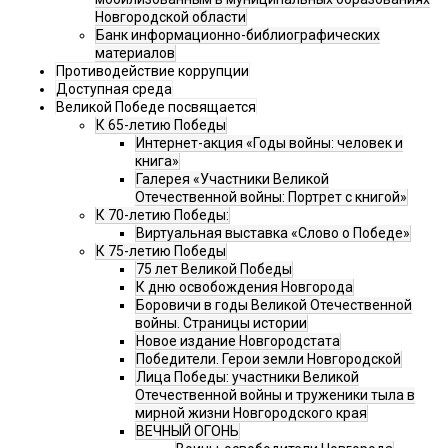
Новгородской области
Банк информационно-библиографических
материалов
Противодействие коррупции
Доступная среда
Великой Победе посвящается
К 65-летию Победы
Интернет-акция «Годы войны: человек и
книга»
Галерея «Участники Великой
Отечественной войны: Портрет с книгой»
К 70-летию Победы:
Виртуальная выставка «Слово о Победе»
К 75-летию Победы
75 лет Великой Победы
К дню освобождения Новгорода
Боровичи в годы Великой Отечественной
войны. Страницы истории
Новое издание Новгородстата
Победители. Герои земли Новгородской
Лица Победы: участники Великой
Отечественной войны и труженики тыла в
мирной жизни Новгородского края
ВЕЧНЫЙ ОГОНЬ