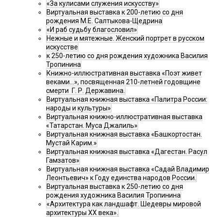
«За кулисами служения искусству»
Виртуальная выставка к 200-летию со дня
рождения М.Е. Салтыкова-Щедрина
«И раб судьбу благословил»
Нежные и мятежные. Женский портрет в русском
искусстве
к 250-летию со дня рождения художника Василия
Тропинина
Книжно-иллюстративная выставка «Поэт живет
веками…», посвященная 210-летней годовщине
смерти Г. Р. Державина.
Виртуальная книжная выставка «Палитра России:
народы и культуры»
Виртуальная книжно-иллюстративная выставка
«Татарстан. Муса Джалиль»
Виртуальная книжная выставка «Башкортостан.
Мустай Карим.»
Виртуальная книжная выставка «Дагестан. Расул
Гамзатов»
Виртуальная книжная выставка «Садай Владимир
Леонтьевич» к Году единства народов России.
Виртуальная выставка к 250-летию со дня
рождения художника Василия Тропинина
«Архитектура как ландшафт. Шедевры мировой
архитектуры XX века».