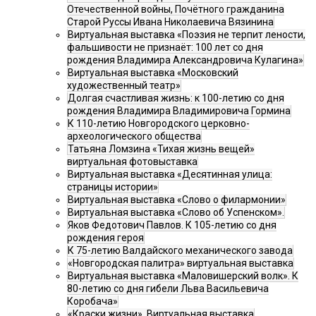
Отечественной войны, Почётного гражданина
Старой Руссы Ивана Николаевича Вязинина
Виртуальная выставка «Поэзия не терпит лености,
фальшивости не признаёт: 100 лет со дня
рождения Владимира Александровича Кулагина»
Виртуальная выставка «Московский
художественный театр»
Долгая счастливая жизнь: к 100-летию со дня
рождения Владимира Владимировича Гормина
К 110-летию Новгородского церковно-
археологического общества
Татьяна Ломзина «Тихая жизнь вещей»
виртуальная фотовыставка
Виртуальная выставка «Десятинная улица:
страницы истории»
Виртуальная выставка «Слово о филармонии»
Виртуальная выставка «Слово об Успенском».
Яков Федотович Павлов. К 105-летию со дня
рождения героя
К 75-летию Валдайского механического завода
«Новгородская палитра» виртуальная выставка
Виртуальная выставка «Маловишерский волк». К
80-летию со дня гибели Льва Васильевича
Коробача»
«Краски жизни». Виртуальная выставка