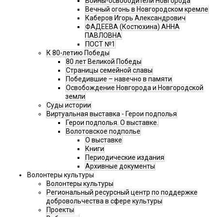
Воины-освободители Новгорода
Вечный огонь в Новгородском кремле
Каберов Игорь Александрович
ФАДЕЕВА (Костюхина) АННА
ПАВЛОВНА
ПОСТ №1
К 80-летию Победы
80 лет Великой Победы
Страницы семейной славы
Победившие – навечно в памяти
Освобождение Новгорода и Новгородской
земли
Суды истории
Виртуальная выставка - Герои подполья
Герои подполья. О выставке.
Волотовское подполье
О выставке
Книги
Периодические издания
Архивные документы
Волонтеры культуры
Волонтеры культуры
Региональный ресурсный центр по поддержке
добровольчества в сфере культуры
Проекты