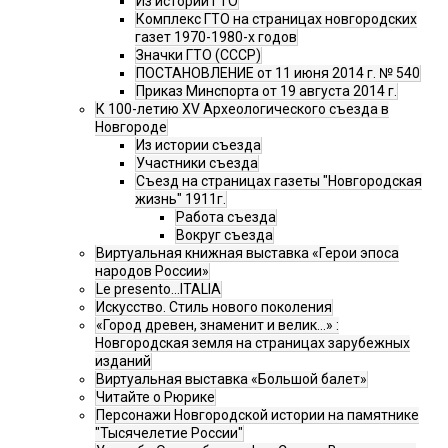
Из истории ГТО
Комплекс ГТО на страницах новгородских
газет 1970-1980-х годов
Значки ГТО (СССР)
ПОСТАНОВЛЕНИЕ от 11 июня 2014 г. № 540
Приказ Минспорта от 19 августа 2014 г.
К 100-летию XV Археологического съезда в
Новгороде
Из истории съезда
Участники съезда
Cъезд на страницах газеты "Новгородская
жизнь" 1911г.
Работа съезда
Вокруг съезда
Виртуальная книжная выставка «Герои эпоса
народов России»
Le presento...ITALIA
Искусство. Стиль нового поколения
«Город древен, знаменит и велик…» :
Новгородская земля на страницах зарубежных
изданий
Виртуальная выставка «Большой балет»
Читайте о Рюрике
Персонажи Новгородской истории на памятнике
"Тысячелетие России"