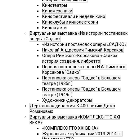
Кинотеатры
Киномеханики
Кинофестивали и недели кино
Киноклубы и кинолектории
Кино и дети
Виртуальная выставка «Из истории постановок
оперы «Садко»
«Из истории постановок оперы «САДКО»
Николай Андреевич Римский-Корсаков
Опера Римского-Корсакова «Садко»:
история создания, либретто
Первая постановка оперы Н.А. Римского-
Корсакова "Садко"
Постановка оперы "Садко" в Большом
театре (1935г.)
Постановка оперы "Садко" в Большом
театре (1949г.)
Художники-декораторы
Державная династия. К 400-летию Дома
Романовых
Виртуальная выставка «КОМПЛЕКС ГТО XXI
ВЕКА»
«КОМПЛЕКС ГТО XXI ВЕКА»
Журнальные публикации 2013-2014 гг.