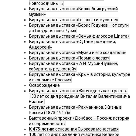
Новгородчины…»
Виртуальная выставка «Волшебник русской
музыки»
Виртуальная выставка «Гоголь в искусстве»
Виртуальная выставка «Борис Годунов – от слуги
до Государя всея Руси»
Виртуальная выставка «Семья философа Шпета»
Виртуальная выставка «С Днём рождения,
Андерсен!»
Виртуальная выставка «Музей и его создатели»
Виртуальная выставка «Поэма о лесах»
Виртуальная выставка « А.И. Мусин-Пушкин,
собиратель редкостей»
Виртуальная выставка «Крым в истории, культуре
и экономике России»
Освобождение
Виртуальная выставка «Живу здесь как в раю…»:
130 лет со дня рождения Виталия Валентиновича
Бианки.
Виртуальная выставка «Рахманинов. Жизнь в
России (1873-1917)»
Выставочный проект «Донбасс – Россия: история
и современность»
К 475-летию основания Сыркова монастыря
100 лет со дня рождения участника Великой