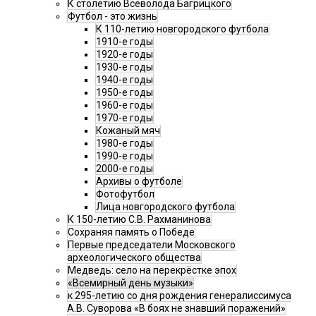
К столетию Всеволода Багрицкого
Футбол - это жизнь
К 110-летию новгородского футбола
1910-е годы
1920-е годы
1930-е годы
1940-е годы
1950-е годы
1960-е годы
1970-е годы
Кожаный мяч
1980-е годы
1990-е годы
2000-е годы
Архивы о футболе
Фотофутбол
Лица новгородского футбола
К 150-летию С.В. Рахманинова
Сохраняя память о Победе
Первые председатели Московского
археологического общества
Медведь: село на перекрёстке эпох
«Всемирный день музыки»
к 295-летию со дня рождения генералиссимуса
А.В. Суворова «В боях не знавший поражений»