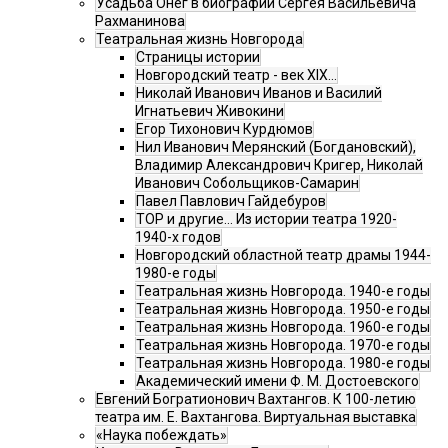
Усадьба Онег в биографии Сергея Васильевича
Рахманинова
Театральная жизнь Новгорода
Страницы истории
Новгородский театр - век XIX…
Николай Иванович Иванов и Василий
Игнатьевич Живокини
Егор Тихонович Курдюмов
Нил Иванович Мерянский (Богдановский),
Владимир Александрович Кригер, Николай
Иванович Собольщиков-Самарин
Павел Павлович Гайдебуров
ТОР и другие… Из истории театра 1920-
1940-х годов
Новгородский областной театр драмы 1944-
1980-е годы
Театральная жизнь Новгорода. 1940-е годы
Театральная жизнь Новгорода. 1950-е годы
Театральная жизнь Новгорода. 1960-е годы
Театральная жизнь Новгорода. 1970-е годы
Театральная жизнь Новгорода. 1980-е годы
Академический имени Ф. М. Достоевского
Евгений Богратионович Вахтангов. К 100-летию
театра им. Е. Вахтангова. Виртуальная выставка
«Наука побеждать»