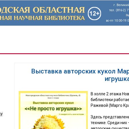
г. Великий
тел. (816-2) 
Р
вс-пт 10:00-19:
Выставка авторских кукол Мар
игрушк
В холле 2 этажа Но
библиотеки работае
Ражевой (Марго Кра
ку
Здесь представлен
технике. Среди них
авторские существ