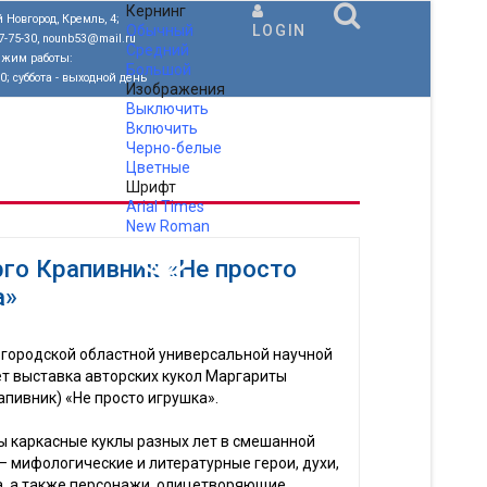
Кернинг
 Новгород, Кремль, 4;
Обычный
LOGIN
77-75-30, nounb53@mail.ru
Средний
ежим работы:
Большой
00; суббота - выходной день
Изображения
Выключить
Включить
Черно-белые
Цветные
Шрифт
Arial
Times
New Roman
.
го Крапивник «Не просто
а»
вгородской областной универсальной научной
т выставка авторских кукол Маргариты
пивник) «Не просто игрушка».
ы каркасные куклы разных лет в смешанной
 — мифологические и литературные герои, духи,
а, а также персонажи, олицетворяющие