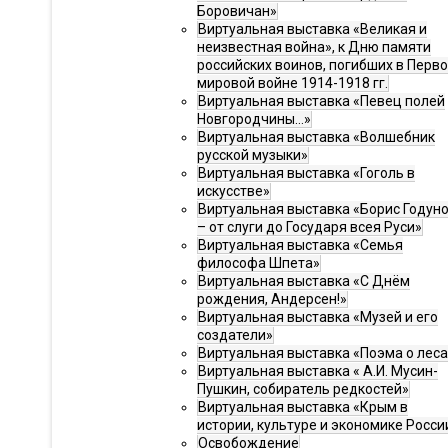
Боровичан»
Виртуальная выставка «Великая и
неизвестная война», к Дню памяти
российских воинов, погибших в Перв
мировой войне 1914-1918 гг.
Виртуальная выставка «Певец полей
Новгородчины…»
Виртуальная выставка «Волшебник
русской музыки»
Виртуальная выставка «Гоголь в
искусстве»
Виртуальная выставка «Борис Годун
– от слуги до Государя всея Руси»
Виртуальная выставка «Семья
философа Шпета»
Виртуальная выставка «С Днём
рождения, Андерсен!»
Виртуальная выставка «Музей и его
создатели»
Виртуальная выставка «Поэма о леса
Виртуальная выставка « А.И. Мусин-
Пушкин, собиратель редкостей»
Виртуальная выставка «Крым в
истории, культуре и экономике Росси
Освобождение