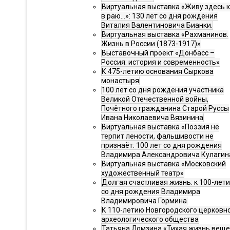
Виртуальная выставка «Живу здесь 
в раю…»: 130 лет со дня рождения
Виталия Валентиновича Бианки.
Виртуальная выставка «Рахманинов.
Жизнь в России (1873-1917)»
Выставочный проект «Донбасс –
Россия: история и современность»
К 475-летию основания Сыркова
монастыря
100 лет со дня рождения участника
Великой Отечественной войны,
Почётного гражданина Старой Руссы
Ивана Николаевича Вязинина
Виртуальная выставка «Поэзия не
терпит лености, фальшивости не
признаёт: 100 лет со дня рождения
Владимира Александровича Кулагин
Виртуальная выставка «Московский
художественный театр»
Долгая счастливая жизнь: к 100-лет
со дня рождения Владимира
Владимировича Гормина
К 110-летию Новгородского церковн
археологического общества
Татьяна Ломзина «Тихая жизнь веще