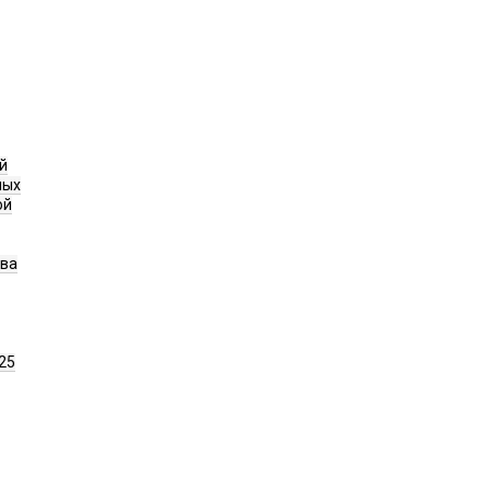
й
ных
ой
ава
25