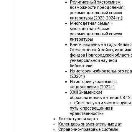
Религиозный экстремизм:
возможности преодоления :
рекомендательный список
литературы (2023-2024 гг.)
Многодетная семья –
многодетная Россия
рекомендательный список
литературы
Книги, изданные в годы Велико
Отечественной войны, из книж
фондов Новгородской областн
универсальной научной
библиотеки
Из истории избирательного пр
(2020г.)
Из истории украинского
национализма (2022г.)
XXIII Знаменские
образовательные чтения 08.12.
г. «Свет разума и чистота души:
путь к просвещению и
нравственности»
Литературная карта
Календарь знаменательных дат
Справочно-правовые системы