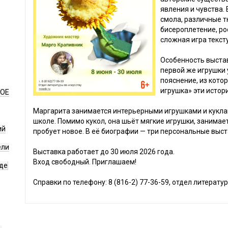
явления и чувства.
смола, различные тк
бисероплетение, ро
сложная игра текст
Особенность выстав
первой же игрушки 
пояснение, из кото
игрушка» эти истор
НОЕ
Маргарита занимается интерьерными игрушками и куклам
школе. Помимо кукол, она шьёт мягкие игрушки, занимае
ий
пробует новое. В её биографии — три персональные выст
ели
Выставка работает до 30 июля 2026 года.
Вход свободный. Приглашаем!
де
Справки по телефону: 8 (816-2) 77-36-59, отдел литератур