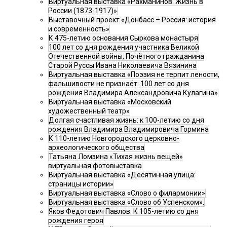
Виртуальная выставка «Рахманинов. Жизнь в
России (1873-1917)»
Выставочный проект «Донбасс – Россия: история
и современность»
К 475-летию основания Сыркова монастыря
100 лет со дня рождения участника Великой
Отечественной войны, Почётного гражданина
Старой Руссы Ивана Николаевича Вязинина
Виртуальная выставка «Поэзия не терпит лености,
фальшивости не признаёт: 100 лет со дня
рождения Владимира Александровича Кулагина»
Виртуальная выставка «Московский
художественный театр»
Долгая счастливая жизнь: к 100-летию со дня
рождения Владимира Владимировича Гормина
К 110-летию Новгородского церковно-
археологического общества
Татьяна Ломзина «Тихая жизнь вещей»
виртуальная фотовыставка
Виртуальная выставка «Десятинная улица:
страницы истории»
Виртуальная выставка «Слово о филармонии»
Виртуальная выставка «Слово об Успенском».
Яков Федотович Павлов. К 105-летию со дня
рождения героя