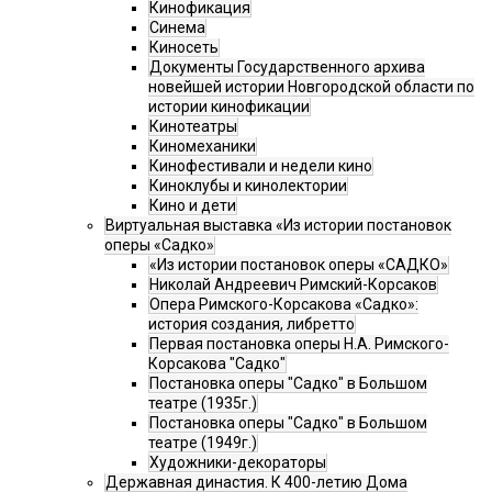
Кинофикация
Синема
Киносеть
Документы Государственного архива
новейшей истории Новгородской области по
истории кинофикации
Кинотеатры
Киномеханики
Кинофестивали и недели кино
Киноклубы и кинолектории
Кино и дети
Виртуальная выставка «Из истории постановок
оперы «Садко»
«Из истории постановок оперы «САДКО»
Николай Андреевич Римский-Корсаков
Опера Римского-Корсакова «Садко»:
история создания, либретто
Первая постановка оперы Н.А. Римского-
Корсакова "Садко"
Постановка оперы "Садко" в Большом
театре (1935г.)
Постановка оперы "Садко" в Большом
театре (1949г.)
Художники-декораторы
Державная династия. К 400-летию Дома