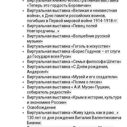
Виртуальная книжно-иллюстративная выставка
«Теперь это гордость Боровичан»
Виртуальная выставка «Великая и неизвестная
война», к Дню памяти российских воинов,
погибших в Первой мировой войне 1914-1918 гг.
Виртуальная выставка «Певец полей
Новгородчины…»
Виртуальная выставка «Волшебник русской
музыки»
Виртуальная выставка «Гоголь в искусстве»
Виртуальная выставка «Борис Годунов – от слуги
до Государя всея Руси»
Виртуальная выставка «Семья философа Шпета»
Виртуальная выставка «С Днём рождения,
Андерсен!»
Виртуальная выставка «Музей и его создатели»
Виртуальная выставка «Поэма о лесах»
Виртуальная выставка « А.И. Мусин-Пушкин,
собиратель редкостей»
Виртуальная выставка «Крым в истории, культуре
и экономике России»
Освобождение
Виртуальная выставка «Живу здесь как в раю…»:
130 лет со дня рождения Виталия Валентиновича
Бианки.