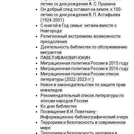
летию со дня рождения А. С. Пушкина
Он добрый след оставил на земле: к 100-
летию со дня рождения В. П. Астафьева
(1924-2001)
С книгой в Год семьи: читаем вместе о
Новгороде
Религиозный экстремизм: возможности
преодоления
Деятельность библиотек по обслуживанию
мигрантов
ПАВЕЛ ИВАНОВИЧ ЮКИН
Миграционная политика России в 2015 году
Миграционная политика России в 2016 году
Миграционная политика России список
литературы (2022-2023 гг.)
Новое в законодательстве по защите прав
инвалидов
Рекомендательный список литературы по
эпосам народов России
Ко дню библиотек
Посвящение В.И. Поветкину -
Информационно-библиографический очерк
Терроризм и безопасность в современном
мире
Терроризм и безопасность человека в