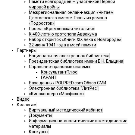
Памяти новгородцев — участников Первой
мировой войны
Межрегиональная онлайн-акция «Читаем
Достоевского вместе. Главы из романа
«Подросток»
Проект «Кремлевская читальня»
К 400-летию протопопа Аввакума
Набор открыток «Книги XIX века о Новгороде»
22 июня 1941 года в моей памяти
Партнеры
Национальная электронная библиотека
Президентская библиотека имени Б.Н. Ельцина
Справочно-правовые системы
КонсультантПлюс
ГАРАНТ
База данных POLPRED.com Обзор СМИ
Электронная библиотека "ЛитРес"
«Киноконцерн «Мосфильм»
Видео
Коллегам
Виртуальный методический кабинет
Документы
Информационно-аналитические и методические
материалы
Конкурсы