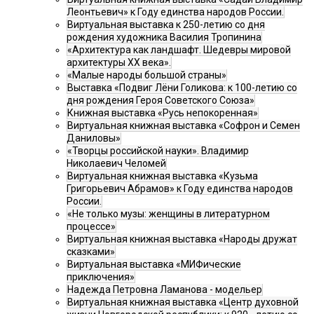
Леонтьевич» к Году единства народов России.
Виртуальная выставка к 250-летию со дня
рождения художника Василия Тропинина
«Архитектура как ландшафт. Шедевры мировой
архитектуры XX века».
«Малые народы большой страны»
Выставка «Подвиг Лёни Голикова: к 100-летию со
дня рождения Героя Советского Союза»
Книжная выставка «Русь непокоренная»
Виртуальная книжная выставка «Софрон и Семен
Даниловы»
«Творцы российской науки». Владимир
Николаевич Челомей
Виртуальная книжная выставка «Кузьма
Григорьевич Абрамов» к Году единства народов
России.
«Не только музы: женщины в литературном
процессе»
Виртуальная книжная выставка «Народы дружат
сказками»
Виртуальная выставка «МИФические
приключения»
Надежда Петровна Ламанова - модельер
Виртуальная книжная выставка «Центр духовной