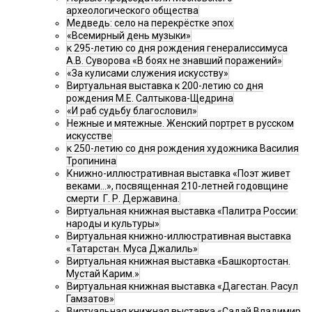
археологического общества
Медведь: село на перекрёстке эпох
«Всемирный день музыки»
к 295-летию со дня рождения генералиссимуса
А.В. Суворова «В боях не знавший поражений»
«За кулисами служения искусству»
Виртуальная выставка к 200-летию со дня
рождения М.Е. Салтыкова-Щедрина
«И раб судьбу благословил»
Нежные и мятежные. Женский портрет в русском
искусстве
к 250-летию со дня рождения художника Василия
Тропинина
Книжно-иллюстративная выставка «Поэт живет
веками…», посвященная 210-летней годовщине
смерти Г. Р. Державина.
Виртуальная книжная выставка «Палитра России:
народы и культуры»
Виртуальная книжно-иллюстративная выставка
«Татарстан. Муса Джалиль»
Виртуальная книжная выставка «Башкортостан.
Мустай Карим.»
Виртуальная книжная выставка «Дагестан. Расул
Гамзатов»
Виртуальная книжная выставка «Садай Владимир