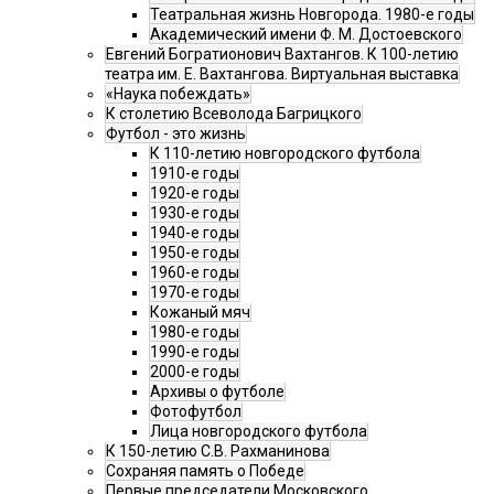
Театральная жизнь Новгорода. 1980-е годы
Академический имени Ф. М. Достоевского
Евгений Богратионович Вахтангов. К 100-летию
театра им. Е. Вахтангова. Виртуальная выставка
«Наука побеждать»
К столетию Всеволода Багрицкого
Футбол - это жизнь
К 110-летию новгородского футбола
1910-е годы
1920-е годы
1930-е годы
1940-е годы
1950-е годы
1960-е годы
1970-е годы
Кожаный мяч
1980-е годы
1990-е годы
2000-е годы
Архивы о футболе
Фотофутбол
Лица новгородского футбола
К 150-летию С.В. Рахманинова
Сохраняя память о Победе
Первые председатели Московского