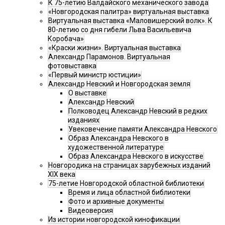
К 75-летию Валдайского механического завода
«Новгородская палитра» виртуальная выставка
Виртуальная выставка «Маловишерский волк». К
80-летию со дня гибели Льва Васильевича
Коробача»
«Краски жизни». Виртуальная выставка
Александр Парамонов. Виртуальная
фотовыставка
«Первый министр юстиции»
Александр Невский и Новгородская земля
О выставке
Александр Невский
Полководец Александр Невский в редких
изданиях
Увековечение памяти Александра Невского
Образ Александра Невского в
художественной литературе
Образ Александра Невского в искусстве
Новгородика на страницах зарубежных изданий
XIX века
75-летие Новгородской областной библиотеки
Время и лица областной библиотеки
Фото и архивные документы
Видеоверсия
Из истории новгородской кинофикации