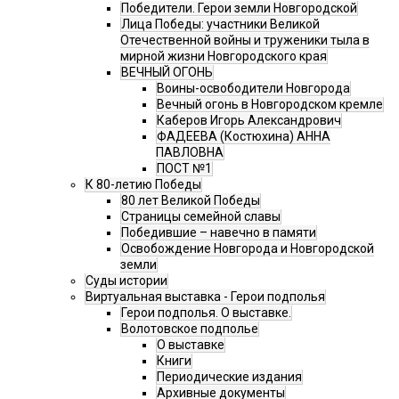
Победители. Герои земли Новгородской
Лица Победы: участники Великой
Отечественной войны и труженики тыла в
мирной жизни Новгородского края
ВЕЧНЫЙ ОГОНЬ
Воины-освободители Новгорода
Вечный огонь в Новгородском кремле
Каберов Игорь Александрович
ФАДЕЕВА (Костюхина) АННА
ПАВЛОВНА
ПОСТ №1
К 80-летию Победы
80 лет Великой Победы
Страницы семейной славы
Победившие – навечно в памяти
Освобождение Новгорода и Новгородской
земли
Суды истории
Виртуальная выставка - Герои подполья
Герои подполья. О выставке.
Волотовское подполье
О выставке
Книги
Периодические издания
Архивные документы