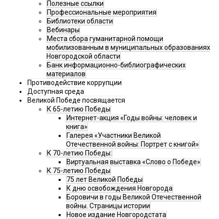
Полезные ссылки
Профессиональные мероприятия
Библиотеки области
Вебинары
Места сбора гуманитарной помощи
мобилизованным в муниципальных образованиях
Новгородской области
Банк информационно-библиографических
материалов
Противодействие коррупции
Доступная среда
Великой Победе посвящается
К 65-летию Победы
Интернет-акция «Годы войны: человек и
книга»
Галерея «Участники Великой
Отечественной войны: Портрет с книгой»
К 70-летию Победы:
Виртуальная выставка «Слово о Победе»
К 75-летию Победы
75 лет Великой Победы
К дню освобождения Новгорода
Боровичи в годы Великой Отечественной
войны. Страницы истории
Новое издание Новгородстата