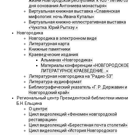
жизни Новгородской республики: к 920 - летию со
дня основания Антониева монастыря»
Виртуальная книжная выставка «Славянская
мифология: ночь Ивана Купалы»
Виртуальная книжно-иллюстративная выставка
«Чукотка. Юрий Рытхэу.»
Новгородика
Новгородика в электронном виде
Литературная карта
Книжные памятники
Краеведческие издания
Альманах «Новгородика»
Материалы конференции «НОВГОРОДСКОЕ
ЛИТЕРАТУРНОЕ КРАЕВЕДЕНИЕ...»
Литературная новгородика на "Радио-53"
Литература-аудиоформат
Библиографический указатель «Г. Р. Державин и
Новгородский край»
Региональный центр Президентской библиотеки имени
Б.Н. Ельцина
О центре
Цикл видеолекций «Феномен новгородской
реставрации»
Цикл видеолекций «Берестяная почта столетий»
Цикл видеолекций «История Новгородского