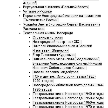
изданий
Виртуальная выставка «Большой балет»
Читайте о Рюрике
Персонажи Новгородской истории на памятнике
"Тысячелетие России"
Усадьба Онег в биографии Сергея Васильевича
Рахманинова
Театральная жизнь Новгорода
Страницы истории
Новгородский театр - век XIX…
Николай Иванович Иванов и Василий
Игнатьевич Живокини
Егор Тихонович Курдюмов
Нил Иванович Мерянский (Богдановский),
Владимир Александрович Кригер, Николай
Иванович Собольщиков-Самарин
Павел Павлович Гайдебуров
ТОР и другие… Из истории театра 1920-
1940-х годов
Новгородский областной театр драмы 1944-
1980-е годы
Театральная жизнь Новгорода. 1940-е годы
Театральная жизнь Новгорода. 1950-е годы
Театральная жизнь Новгорода. 1960-е годы
Театральная жизнь Новгорода. 1970-е годы