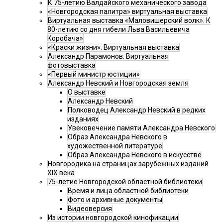
К 75-летию Валдайского механического завода
«Новгородская палитра» виртуальная выставка
Виртуальная выставка «Маловишерский волк». К
80-летию со дня гибели Льва Васильевича
Коробача»
«Краски жизни». Виртуальная выставка
Александр Парамонов. Виртуальная
фотовыставка
«Первый министр юстиции»
Александр Невский и Новгородская земля
О выставке
Александр Невский
Полководец Александр Невский в редких
изданиях
Увековечение памяти Александра Невского
Образ Александра Невского в
художественной литературе
Образ Александра Невского в искусстве
Новгородика на страницах зарубежных изданий
XIX века
75-летие Новгородской областной библиотеки
Время и лица областной библиотеки
Фото и архивные документы
Видеоверсия
Из истории новгородской кинофикации