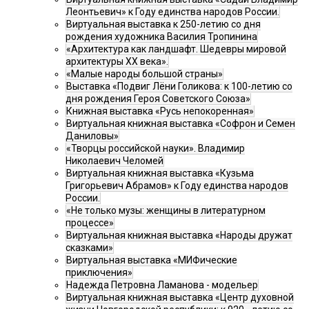
Леонтьевич» к Году единства народов России.
Виртуальная выставка к 250-летию со дня
рождения художника Василия Тропинина
«Архитектура как ландшафт. Шедевры мировой
архитектуры XX века».
«Малые народы большой страны»
Выставка «Подвиг Лёни Голикова: к 100-летию со
дня рождения Героя Советского Союза»
Книжная выставка «Русь непокоренная»
Виртуальная книжная выставка «Софрон и Семен
Даниловы»
«Творцы российской науки». Владимир
Николаевич Челомей
Виртуальная книжная выставка «Кузьма
Григорьевич Абрамов» к Году единства народов
России.
«Не только музы: женщины в литературном
процессе»
Виртуальная книжная выставка «Народы дружат
сказками»
Виртуальная выставка «МИФические
приключения»
Надежда Петровна Ламанова - модельер
Виртуальная книжная выставка «Центр духовной