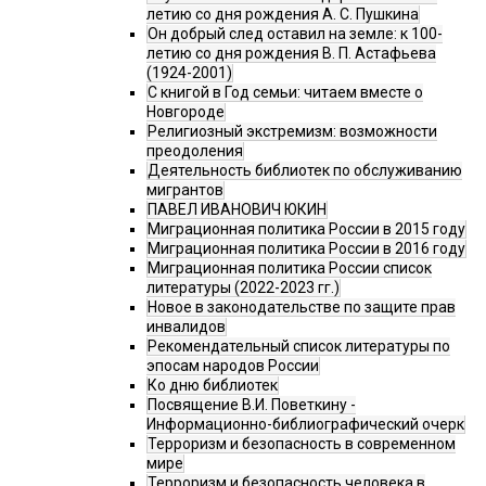
летию со дня рождения А. С. Пушкина
Он добрый след оставил на земле: к 100-
летию со дня рождения В. П. Астафьева
(1924-2001)
С книгой в Год семьи: читаем вместе о
Новгороде
Религиозный экстремизм: возможности
преодоления
Деятельность библиотек по обслуживанию
мигрантов
ПАВЕЛ ИВАНОВИЧ ЮКИН
Миграционная политика России в 2015 году
Миграционная политика России в 2016 году
Миграционная политика России список
литературы (2022-2023 гг.)
Новое в законодательстве по защите прав
инвалидов
Рекомендательный список литературы по
эпосам народов России
Ко дню библиотек
Посвящение В.И. Поветкину -
Информационно-библиографический очерк
Терроризм и безопасность в современном
мире
Терроризм и безопасность человека в