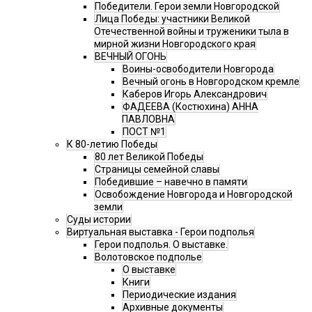
Победители. Герои земли Новгородской
Лица Победы: участники Великой
Отечественной войны и труженики тыла в
мирной жизни Новгородского края
ВЕЧНЫЙ ОГОНЬ
Воины-освободители Новгорода
Вечный огонь в Новгородском кремле
Каберов Игорь Александрович
ФАДЕЕВА (Костюхина) АННА
ПАВЛОВНА
ПОСТ №1
К 80-летию Победы
80 лет Великой Победы
Страницы семейной славы
Победившие – навечно в памяти
Освобождение Новгорода и Новгородской
земли
Суды истории
Виртуальная выставка - Герои подполья
Герои подполья. О выставке.
Волотовское подполье
О выставке
Книги
Периодические издания
Архивные документы