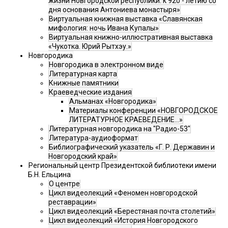
жизни Новгородской республики: к 920 - летию со
дня основания Антониева монастыря»
Виртуальная книжная выставка «Славянская
мифология: ночь Ивана Купалы»
Виртуальная книжно-иллюстративная выставка
«Чукотка. Юрий Рытхэу.»
Новгородика
Новгородика в электронном виде
Литературная карта
Книжные памятники
Краеведческие издания
Альманах «Новгородика»
Материалы конференции «НОВГОРОДСКОЕ
ЛИТЕРАТУРНОЕ КРАЕВЕДЕНИЕ...»
Литературная новгородика на "Радио-53"
Литература-аудиоформат
Библиографический указатель «Г. Р. Державин и
Новгородский край»
Региональный центр Президентской библиотеки имени
Б.Н. Ельцина
О центре
Цикл видеолекций «Феномен новгородской
реставрации»
Цикл видеолекций «Берестяная почта столетий»
Цикл видеолекций «История Новгородского