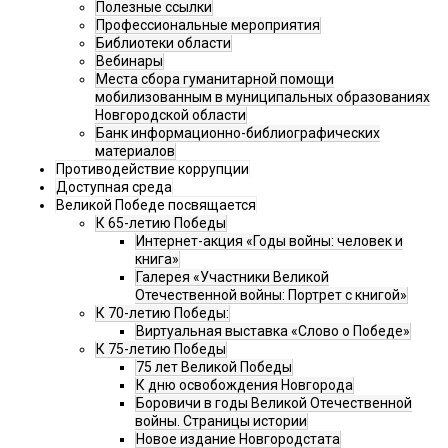
Полезные ссылки
Профессиональные мероприятия
Библиотеки области
Вебинары
Места сбора гуманитарной помощи
мобилизованным в муниципальных образованиях
Новгородской области
Банк информационно-библиографических
материалов
Противодействие коррупции
Доступная среда
Великой Победе посвящается
К 65-летию Победы
Интернет-акция «Годы войны: человек и
книга»
Галерея «Участники Великой
Отечественной войны: Портрет с книгой»
К 70-летию Победы:
Виртуальная выставка «Слово о Победе»
К 75-летию Победы
75 лет Великой Победы
К дню освобождения Новгорода
Боровичи в годы Великой Отечественной
войны. Страницы истории
Новое издание Новгородстата