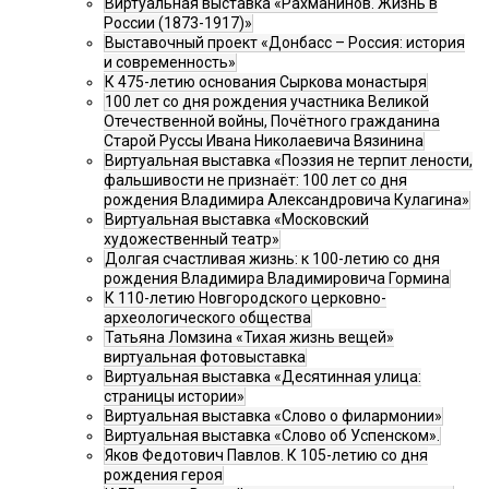
Виртуальная выставка «Рахманинов. Жизнь в
России (1873-1917)»
Выставочный проект «Донбасс – Россия: история
и современность»
К 475-летию основания Сыркова монастыря
100 лет со дня рождения участника Великой
Отечественной войны, Почётного гражданина
Старой Руссы Ивана Николаевича Вязинина
Виртуальная выставка «Поэзия не терпит лености,
фальшивости не признаёт: 100 лет со дня
рождения Владимира Александровича Кулагина»
Виртуальная выставка «Московский
художественный театр»
Долгая счастливая жизнь: к 100-летию со дня
рождения Владимира Владимировича Гормина
К 110-летию Новгородского церковно-
археологического общества
Татьяна Ломзина «Тихая жизнь вещей»
виртуальная фотовыставка
Виртуальная выставка «Десятинная улица:
страницы истории»
Виртуальная выставка «Слово о филармонии»
Виртуальная выставка «Слово об Успенском».
Яков Федотович Павлов. К 105-летию со дня
рождения героя