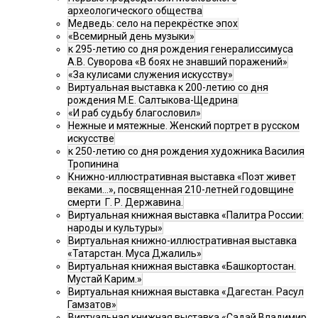
археологического общества
Медведь: село на перекрёстке эпох
«Всемирный день музыки»
к 295-летию со дня рождения генералиссимуса
А.В. Суворова «В боях не знавший поражений»
«За кулисами служения искусству»
Виртуальная выставка к 200-летию со дня
рождения М.Е. Салтыкова-Щедрина
«И раб судьбу благословил»
Нежные и мятежные. Женский портрет в русском
искусстве
к 250-летию со дня рождения художника Василия
Тропинина
Книжно-иллюстративная выставка «Поэт живет
веками…», посвященная 210-летней годовщине
смерти Г. Р. Державина.
Виртуальная книжная выставка «Палитра России:
народы и культуры»
Виртуальная книжно-иллюстративная выставка
«Татарстан. Муса Джалиль»
Виртуальная книжная выставка «Башкортостан.
Мустай Карим.»
Виртуальная книжная выставка «Дагестан. Расул
Гамзатов»
Виртуальная книжная выставка «Садай Владимир