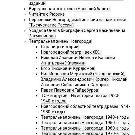
изданий
Виртуальная выставка «Большой балет»
Читайте о Рюрике
Персонажи Новгородской истории на памятнике
"Тысячелетие России"
Усадьба Онег в биографии Сергея Васильевича
Рахманинова
Театральная жизнь Новгорода
Страницы истории
Новгородский театр - век XIX…
Николай Иванович Иванов и Василий
Игнатьевич Живокини
Егор Тихонович Курдюмов
Нил Иванович Мерянский (Богдановский),
Владимир Александрович Кригер, Николай
Иванович Собольщиков-Самарин
Павел Павлович Гайдебуров
ТОР и другие… Из истории театра 1920-
1940-х годов
Новгородский областной театр драмы 1944-
1980-е годы
Театральная жизнь Новгорода. 1940-е годы
Театральная жизнь Новгорода. 1950-е годы
Театральная жизнь Новгорода. 1960-е годы
Театральная жизнь Новгорода. 1970-е годы