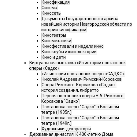
Кинофикация
Синема
Киносеть
Документы Государственного архива
новейшей истории Новгородской области по
истории кинофикации
Кинотеатры
Киномеханики
Кинофестивали и недели кино
Киноклубы и кинолектории
Кино и дети
Виртуальная выставка «Из истории постановок
оперы «Садко»
«Из истории постановок оперы «САДКО»
Николай Андреевич Римский-Корсаков
Опера Римского-Корсакова «Садко»:
история создания, либретто
Первая постановка оперы Н.А. Римского-
Корсакова "Садко"
Постановка оперы "Садко" в Большом
театре (1935г.)
Постановка оперы "Садко" в Большом
театре (1949г.)
Художники-декораторы
Державная династия. К 400-летию Дома