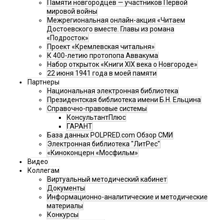
Памяти новгородцев — участников Первой
мировой войны
Межрегиональная онлайн-акция «Читаем
Достоевского вместе. Главы из романа
«Подросток»
Проект «Кремлевская читальня»
К 400-летию протопопа Аввакума
Набор открыток «Книги XIX века о Новгороде»
22 июня 1941 года в моей памяти
Партнеры
Национальная электронная библиотека
Президентская библиотека имени Б.Н. Ельцина
Справочно-правовые системы
КонсультантПлюс
ГАРАНТ
База данных POLPRED.com Обзор СМИ
Электронная библиотека "ЛитРес"
«Киноконцерн «Мосфильм»
Видео
Коллегам
Виртуальный методический кабинет
Документы
Информационно-аналитические и методические
материалы
Конкурсы