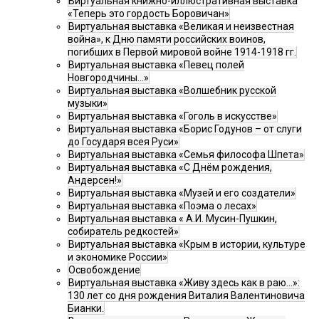
Виртуальная книжно-иллюстративная выставка
«Теперь это гордость Боровичан»
Виртуальная выставка «Великая и неизвестная
война», к Дню памяти российских воинов,
погибших в Первой мировой войне 1914-1918 гг.
Виртуальная выставка «Певец полей
Новгородчины…»
Виртуальная выставка «Волшебник русской
музыки»
Виртуальная выставка «Гоголь в искусстве»
Виртуальная выставка «Борис Годунов – от слуги
до Государя всея Руси»
Виртуальная выставка «Семья философа Шпета»
Виртуальная выставка «С Днём рождения,
Андерсен!»
Виртуальная выставка «Музей и его создатели»
Виртуальная выставка «Поэма о лесах»
Виртуальная выставка « А.И. Мусин-Пушкин,
собиратель редкостей»
Виртуальная выставка «Крым в истории, культуре
и экономике России»
Освобождение
Виртуальная выставка «Живу здесь как в раю…»:
130 лет со дня рождения Виталия Валентиновича
Бианки.