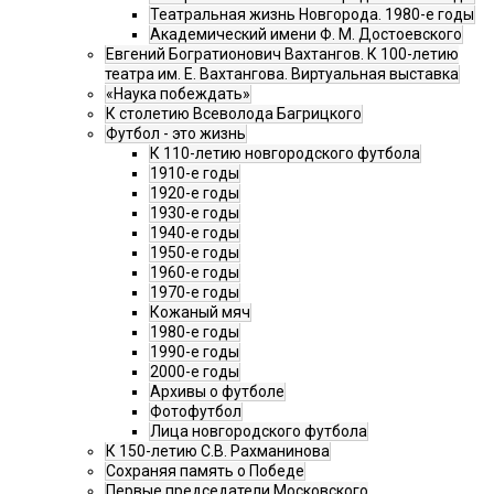
Театральная жизнь Новгорода. 1980-е годы
Академический имени Ф. М. Достоевского
Евгений Богратионович Вахтангов. К 100-летию
театра им. Е. Вахтангова. Виртуальная выставка
«Наука побеждать»
К столетию Всеволода Багрицкого
Футбол - это жизнь
К 110-летию новгородского футбола
1910-е годы
1920-е годы
1930-е годы
1940-е годы
1950-е годы
1960-е годы
1970-е годы
Кожаный мяч
1980-е годы
1990-е годы
2000-е годы
Архивы о футболе
Фотофутбол
Лица новгородского футбола
К 150-летию С.В. Рахманинова
Сохраняя память о Победе
Первые председатели Московского